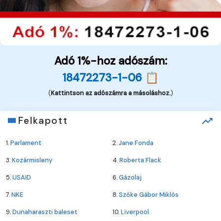
Adó 1%-hoz adószám:
18472273-1-06 📋
(
Kattintson az adószámra a másoláshoz.
)
Felkapott
1.
Parlament
2.
Jane Fonda
3.
Kozármisleny
4.
Roberta Flack
5.
USAID
6.
Gázolaj
7.
NKE
8.
Szőke Gábor Miklós
9.
Dunaharaszti baleset
10.
Liverpool