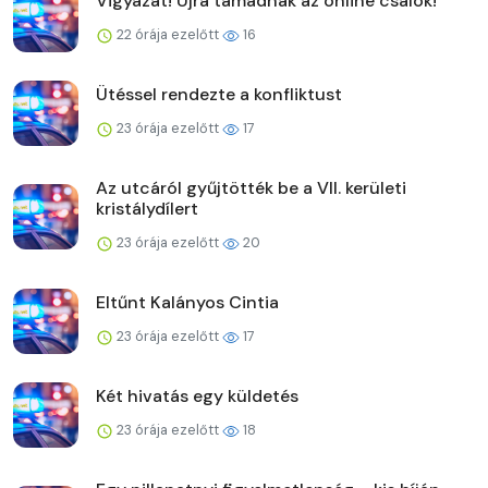
Vigyázat! Újra támadnak az online csalók!
22 órája ezelőtt
16
Ütéssel rendezte a konfliktust
23 órája ezelőtt
17
Az utcáról gyűjtötték be a VII. kerületi
kristálydílert
23 órája ezelőtt
20
Eltűnt Kalányos Cintia
23 órája ezelőtt
17
Két hivatás egy küldetés
23 órája ezelőtt
18