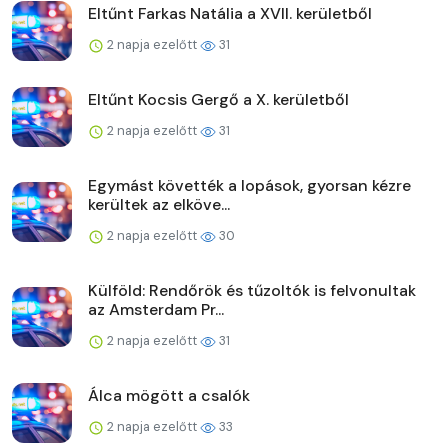
Eltűnt Farkas Natália a XVII. kerületből
2 napja ezelőtt
31
Eltűnt Kocsis Gergő a X. kerületből
2 napja ezelőtt
31
Egymást követték a lopások, gyorsan kézre
kerültek az elköve...
2 napja ezelőtt
30
Külföld: Rendőrök és tűzoltók is felvonultak
az Amsterdam Pr...
2 napja ezelőtt
31
Álca mögött a csalók
2 napja ezelőtt
33