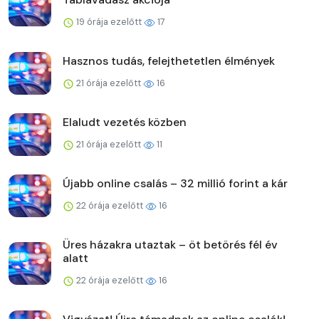
19 órája ezelőtt
17
Hasznos tudás, felejthetetlen élmények
21 órája ezelőtt
16
Elaludt vezetés közben
21 órája ezelőtt
11
Újabb online csalás – 32 millió forint a kár
22 órája ezelőtt
16
Üres házakra utaztak – öt betörés fél év
alatt
22 órája ezelőtt
16