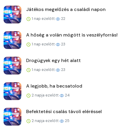
Játékos megelőzés a családi napon
1 nap ezelőtt
22
A hőség a volán mögött is veszélyforrás!
1 nap ezelőtt
23
Drogügyek egy hét alatt
1 nap ezelőtt
23
A legjobb, ha becsatolod
2 napja ezelőtt
24
Befektetési csalás távoli eléréssel
2 napja ezelőtt
25