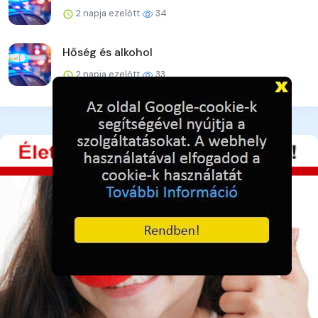
2 napja ezelőtt
34
Hőség és alkohol
2 napja ezelőtt
33