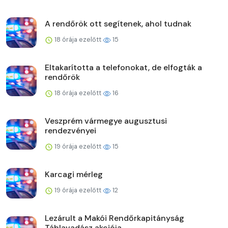
A rendőrök ott segítenek, ahol tudnak
18 órája ezelőtt
15
Eltakarította a telefonokat, de elfogták a
rendőrök
18 órája ezelőtt
16
Veszprém vármegye augusztusi
rendezvényei
19 órája ezelőtt
15
Karcagi mérleg
19 órája ezelőtt
12
Lezárult a Makói Rendőrkapitányság
Táblavadász akciója