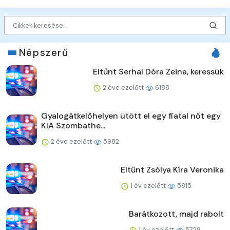
Népszerű
Eltűnt Serhal Dóra Zeina, keressük
2 éve ezelőtt
6188
Gyalogátkelőhelyen ütött el egy fiatal nőt egy
KIA Szombathe...
2 éve ezelőtt
5982
Eltűnt Zsólya Kíra Veronika
1 év ezelőtt
5815
Barátkozott, majd rabolt
1 év ezelőtt
5728