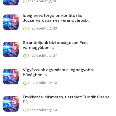
1 nap ezelőtt
20
Ideiglenes forgalomkorlátozás
Józsefvárosban és Ferencvárosb...
1 nap ezelőtt
23
Strandoljunk biztonságosan Pest
vármegyében is!
1 nap ezelőtt
24
Vigyázzunk egymásra a legnagyobb
hőségben is!
1 nap ezelőtt
23
Emlékezés, elismerés, tisztelet: Tündik Csaba
Díj
1 nap ezelőtt
23