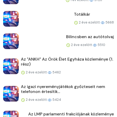
Totálkár
2 éve ezelőtt
5668
Bilincsben az autótolvaj
2 éve ezelőtt
5510
Az "ANKH" Az Örök Élet Egyháza közleménye (1.
rész)
2 éve ezelőtt
5462
Az igazi nyereményjátékok győzteseit nem
telefonon értesítik...
2 éve ezelőtt
5424
Az LMP parlamenti frakciójának közleménye