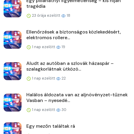
Egy pillanatnyi figyelmetlenség – kis híján
tragédia
23 órája ezelőtt
18
Ellenőrzések a biztonságos közlekedésért,
elektromos rollere...
1 nap ezelőtt
19
Aludt az autóban a szlovák házaspár –
szalagkorlátnak ütközö...
1 nap ezelőtt
22
Halálos áldozata van az aljnövényzet-tűznek
Vasban – nyesedé...
1 nap ezelőtt
30
Egy mezőn találtak rá