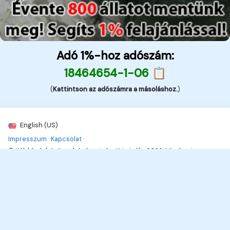
Adó 1%-hoz adószám:
18464654-1-06 📋
(
Kattintson az adószámra a másoláshoz.
)
English (US)
Impresszum
·
Kapcsolat
·
© Kék hírek, bűnügyek, balesetek - Kriminális 2026. Minden jog
fenttartva
12
Hírek, információk, naprakészen!
Hírek, érdekességek,