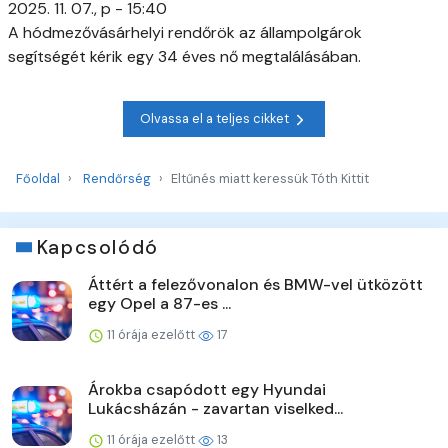
2025. 11. 07., p - 15:40
A hódmezővásárhelyi rendőrök az állampolgárok
segítségét kérik egy 34 éves nő megtalálásában.
Olvassa el a teljes cikket
Főoldal
Rendőrség
Eltűnés miatt keressük Tóth Kittit
Kapcsolódó
Áttért a felezővonalon és BMW-vel ütközött
egy Opel a 87-es ...
11 órája ezelőtt
17
Árokba csapódott egy Hyundai
Lukácsházán - zavartan viselked...
11 órája ezelőtt
13