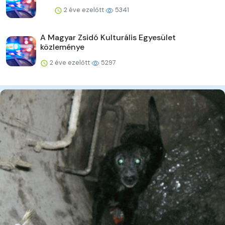
2 éve ezelőtt
5341
A Magyar Zsidó Kulturális Egyesület
közleménye
2 éve ezelőtt
5297