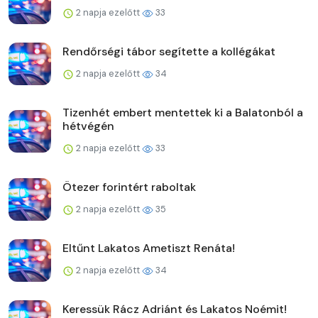
2 napja ezelőtt
33
Rendőrségi tábor segítette a kollégákat
2 napja ezelőtt
34
Tizenhét embert mentettek ki a Balatonból a
hétvégén
2 napja ezelőtt
33
Ötezer forintért raboltak
2 napja ezelőtt
35
Eltűnt Lakatos Ametiszt Renáta!
2 napja ezelőtt
34
Keressük Rácz Adriánt és Lakatos Noémit!