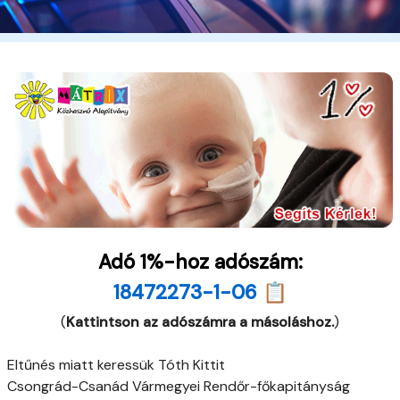
Adó 1%-hoz adószám:
18472273-1-06 📋
(
Kattintson az adószámra a másoláshoz.
)
Eltűnés miatt keressük Tóth Kittit
Csongrád-Csanád Vármegyei Rendőr-főkapitányság