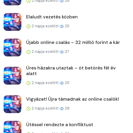
2 napja ezelőtt
28
Elaludt vezetés közben
2 napja ezelőtt
25
Újabb online csalás – 32 millió forint a kár
2 napja ezelőtt
27
Üres házakra utaztak – öt betörés fél év
alatt
2 napja ezelőtt
25
Vigyázat! Újra támadnak az online csalók!
2 napja ezelőtt
28
Ütéssel rendezte a konfliktust