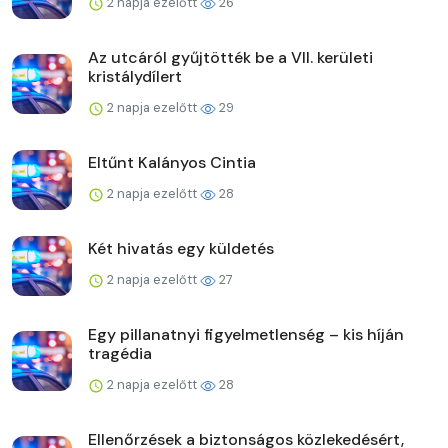
2 napja ezelőtt
26
Az utcáról gyűjtötték be a VII. kerületi
kristálydílert
2 napja ezelőtt
29
Eltűnt Kalányos Cintia
2 napja ezelőtt
28
Két hivatás egy küldetés
2 napja ezelőtt
27
Egy pillanatnyi figyelmetlenség – kis híján
tragédia
2 napja ezelőtt
28
Ellenőrzések a biztonságos közlekedésért,