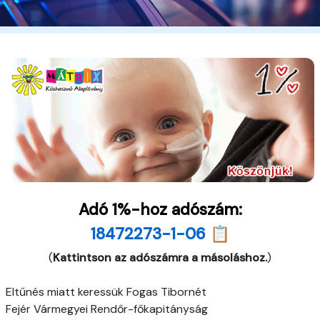
Adó 1%-hoz adószám:
18472273-1-06 📋
(
Kattintson az adószámra a másoláshoz.
)
Eltűnés miatt keressük Fogas Tibornét
Fejér Vármegyei Rendőr-főkapitányság