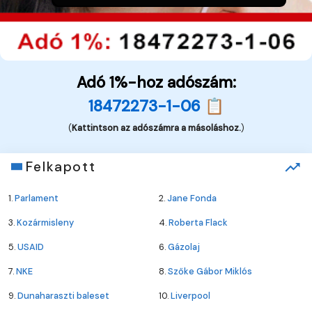
Adó 1%-hoz adószám:
18472273-1-06 📋
(
Kattintson az adószámra a másoláshoz.
)
Felkapott
1.
Parlament
2.
Jane Fonda
3.
Kozármisleny
4.
Roberta Flack
5.
USAID
6.
Gázolaj
7.
NKE
8.
Szőke Gábor Miklós
9.
Dunaharaszti baleset
10.
Liverpool