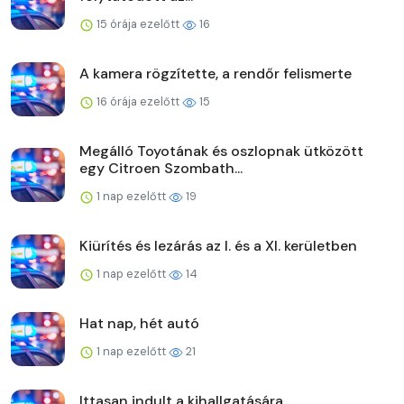
15 órája ezelőtt
16
A kamera rögzítette, a rendőr felismerte
16 órája ezelőtt
15
Megálló Toyotának és oszlopnak ütközött
egy Citroen Szombath...
1 nap ezelőtt
19
Kiürítés és lezárás az I. és a XI. kerületben
1 nap ezelőtt
14
Hat nap, hét autó
1 nap ezelőtt
21
Ittasan indult a kihallgatására