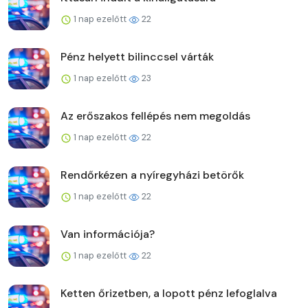
1 nap ezelőtt
22
Pénz helyett bilinccsel várták
1 nap ezelőtt
23
Az erőszakos fellépés nem megoldás
1 nap ezelőtt
22
Rendőrkézen a nyíregyházi betörők
1 nap ezelőtt
22
Van információja?
1 nap ezelőtt
22
Ketten őrizetben, a lopott pénz lefoglalva