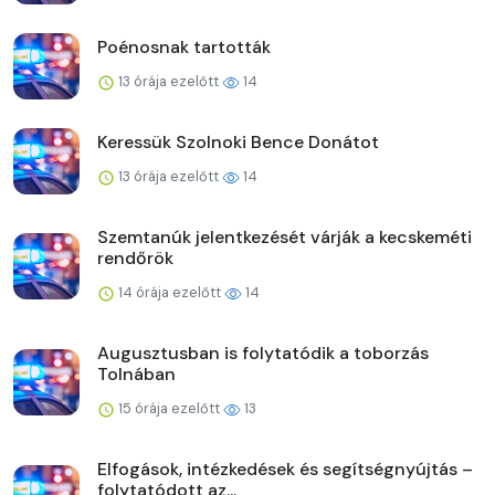
Poénosnak tartották
13 órája ezelőtt
14
Keressük Szolnoki Bence Donátot
13 órája ezelőtt
14
Szemtanúk jelentkezését várják a kecskeméti
rendőrök
14 órája ezelőtt
14
Augusztusban is folytatódik a toborzás
Tolnában
15 órája ezelőtt
13
Elfogások, intézkedések és segítségnyújtás –
folytatódott az...