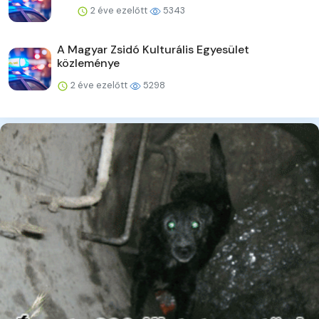
2 éve ezelőtt
5343
A Magyar Zsidó Kulturális Egyesület
közleménye
2 éve ezelőtt
5298