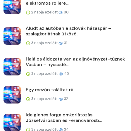
elektromos rollere...
2 napja ezelőtt
30
Aludt az autóban a szlovák házaspár –
szalagkorlátnak ütközö...
3 napja ezelőtt
31
Halálos áldozata van az aljnövényzet-tűznek
Vasban – nyesedé...
3 napja ezelőtt
45
Egy mezőn találtak rá
3 napja ezelőtt
32
Ideiglenes forgalomkorlátozás
Józsefvárosban és Ferencvárosb...
3 napja ezelőtt
34