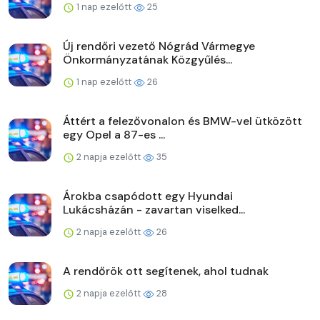
1 nap ezelőtt
25
Új rendőri vezető Nógrád Vármegye
Önkormányzatának Közgyűlés...
1 nap ezelőtt
26
Áttért a felezővonalon és BMW-vel ütközött
egy Opel a 87-es ...
2 napja ezelőtt
35
Árokba csapódott egy Hyundai
Lukácsházán - zavartan viselked...
2 napja ezelőtt
26
A rendőrök ott segítenek, ahol tudnak
2 napja ezelőtt
28