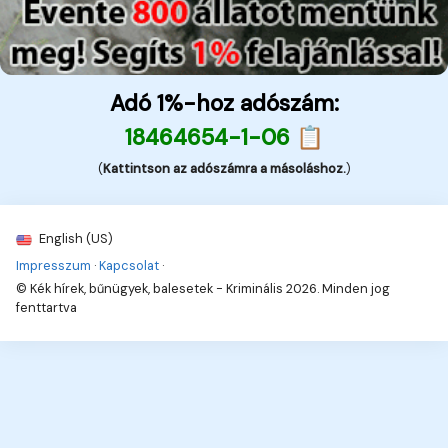
Adó 1%-hoz adószám:
18464654-1-06 📋
(
Kattintson az adószámra a másoláshoz.
)
English (US)
Impresszum
·
Kapcsolat
·
© Kék hírek, bűnügyek, balesetek - Kriminális 2026. Minden jog
fenttartva