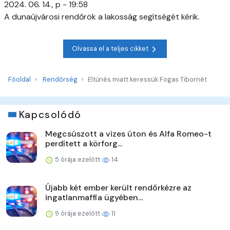
2024. 06. 14., p - 19:58
A dunaújvárosi rendőrök a lakosság segítségét kérik.
Olvassa el a teljes cikket
Főoldal
Rendőrség
Eltűnés miatt keressük Fogas Tibornét
Kapcsolódó
Megcsúszott a vizes úton és Alfa Romeo-t
perdített a körforg...
5 órája ezelőtt
14
Újabb két ember került rendőrkézre az
ingatlanmaffia ügyében...
9 órája ezelőtt
11