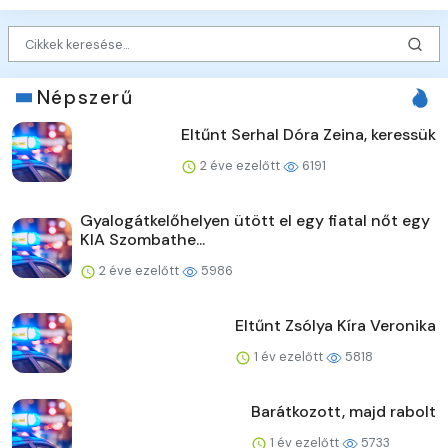
Népszerű
Eltűnt Serhal Dóra Zeina, keressük
2 éve ezelőtt
6191
Gyalogátkelőhelyen ütött el egy fiatal nőt egy
KIA Szombathe...
2 éve ezelőtt
5986
Eltűnt Zsólya Kíra Veronika
1 év ezelőtt
5818
Barátkozott, majd rabolt
1 év ezelőtt
5733