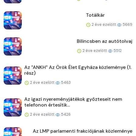
Totálkár
2 éve ezelőtt
5669
Bilincsben az autótolvaj
2 éve ezelőtt
5512
Az "ANKH" Az Örök Élet Egyháza közleménye (1.
rész)
2 éve ezelőtt
5463
Az igazi nyereményjátékok győzteseit nem
telefonon értesítik...
2 éve ezelőtt
5426
Az LMP parlamenti frakciójának közleménye