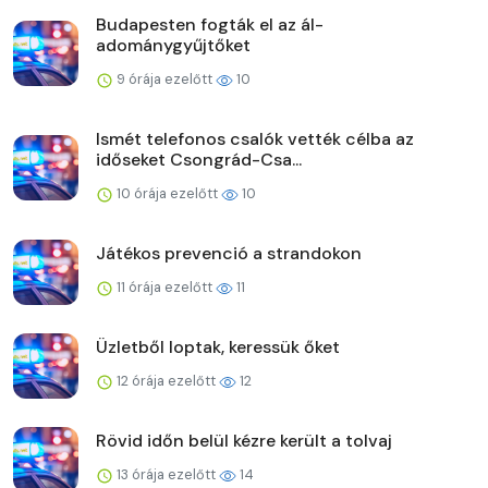
Budapesten fogták el az ál-
adománygyűjtőket
9 órája ezelőtt
10
Ismét telefonos csalók vették célba az
időseket Csongrád-Csa...
10 órája ezelőtt
10
Játékos prevenció a strandokon
11 órája ezelőtt
11
Üzletből loptak, keressük őket
12 órája ezelőtt
12
Rövid időn belül kézre került a tolvaj
13 órája ezelőtt
14