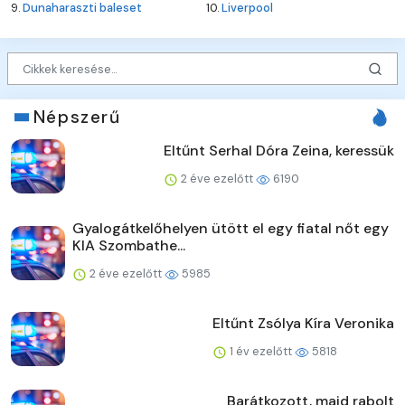
9.
Dunaharaszti baleset
10.
Liverpool
Népszerű
Eltűnt Serhal Dóra Zeina, keressük
2 éve ezelőtt
6190
Gyalogátkelőhelyen ütött el egy fiatal nőt egy
KIA Szombathe...
2 éve ezelőtt
5985
Eltűnt Zsólya Kíra Veronika
1 év ezelőtt
5818
Barátkozott, majd rabolt