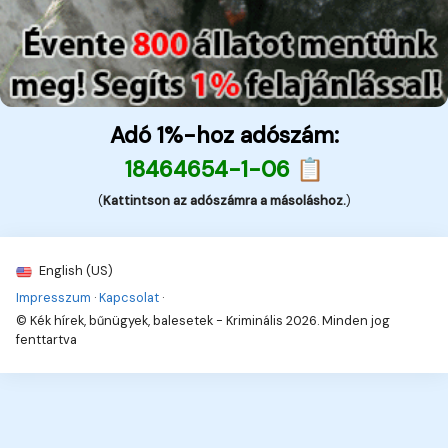
Adó 1%-hoz adószám:
18464654-1-06 📋
(
Kattintson az adószámra a másoláshoz.
)
English (US)
Impresszum
·
Kapcsolat
·
© Kék hírek, bűnügyek, balesetek - Kriminális 2026. Minden jog
fenttartva