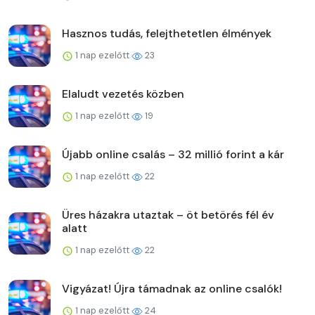
Hasznos tudás, felejthetetlen élmények
1 nap ezelőtt
23
Elaludt vezetés közben
1 nap ezelőtt
19
Újabb online csalás – 32 millió forint a kár
1 nap ezelőtt
22
Üres házakra utaztak – öt betörés fél év
alatt
1 nap ezelőtt
22
Vigyázat! Újra támadnak az online csalók!
1 nap ezelőtt
24