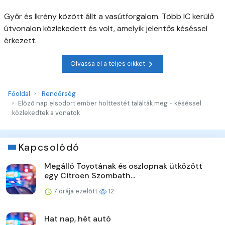
Győr és Ikrény között állt a vasútforgalom. Több IC kerülő
útvonalon közlekedett és volt, amelyik jelentős késéssel
érkezett.
Olvassa el a teljes cikket
Főoldal
Rendőrség
Előző nap elsodort ember holttestét találták meg - késéssel
közlekedtek a vonatok
Kapcsolódó
Megálló Toyotának és oszlopnak ütközött
egy Citroen Szombath...
7 órája ezelőtt
12
Hat nap, hét autó