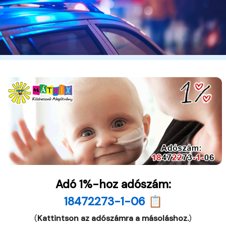
Adó 1%-hoz adószám:
18472273-1-06 📋
(
Kattintson az adószámra a másoláshoz.
)