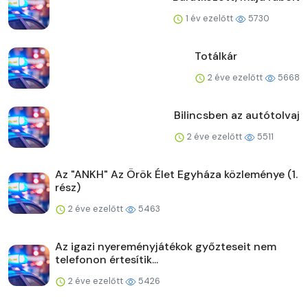
1 év ezelőtt
5730
Totálkár
2 éve ezelőtt
5668
Bilincsben az autótolvaj
2 éve ezelőtt
5511
Az "ANKH" Az Örök Élet Egyháza közleménye (1.
rész)
2 éve ezelőtt
5463
Az igazi nyereményjátékok győzteseit nem
telefonon értesítik...
2 éve ezelőtt
5426