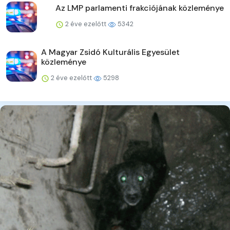
Az LMP parlamenti frakciójának közleménye
2 éve ezelőtt
5342
A Magyar Zsidó Kulturális Egyesület
közleménye
2 éve ezelőtt
5298