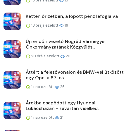
18 órája ezelőtt
15
Ketten őrizetben, a lopott pénz lefoglalva
18 órája ezelőtt
16
Új rendőri vezető Nógrád Vármegye
Önkormányzatának Közgyűlés...
20 órája ezelőtt
20
Áttért a felezővonalon és BMW-vel ütközött
egy Opel a 87-es ...
1 nap ezelőtt
26
Árokba csapódott egy Hyundai
Lukácsházán - zavartan viselked...
1 nap ezelőtt
21