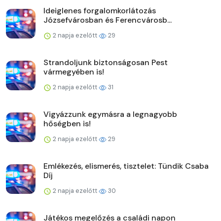
Ideiglenes forgalomkorlátozás
Józsefvárosban és Ferencvárosb...
2 napja ezelőtt
29
Strandoljunk biztonságosan Pest
vármegyében is!
2 napja ezelőtt
31
Vigyázzunk egymásra a legnagyobb
hőségben is!
2 napja ezelőtt
29
Emlékezés, elismerés, tisztelet: Tündik Csaba
Díj
2 napja ezelőtt
30
Játékos megelőzés a családi napon