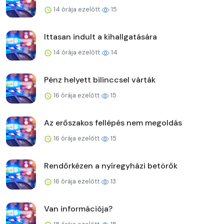
14 órája ezelőtt
15
Ittasan indult a kihallgatására
14 órája ezelőtt
14
Pénz helyett bilinccsel várták
16 órája ezelőtt
15
Az erőszakos fellépés nem megoldás
16 órája ezelőtt
15
Rendőrkézen a nyíregyházi betörők
16 órája ezelőtt
13
Van információja?