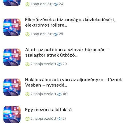
1 nap ezelőtt
24
Ellenőrzések a biztonságos közlekedésért,
elektromos rollere...
1 nap ezelőtt
25
Aludt az autóban a szlovák házaspár –
szalagkorlátnak ütközö...
2 napja ezelőtt
29
Halálos áldozata van az aljnövényzet-tűznek
Vasban – nyesedé...
2 napja ezelőtt
40
Egy mezőn találtak rá
2 napja ezelőtt
27