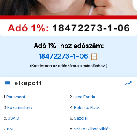
Adó 1%-hoz adószám:
18472273-1-06 📋
(
Kattintson az adószámra a másoláshoz.
)
Felkapott
1.
Parlament
2.
Jane Fonda
3.
Kozármisleny
4.
Roberta Flack
5.
USAID
6.
Gázolaj
7.
NKE
8.
Szőke Gábor Miklós