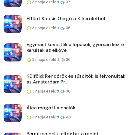
3 napja ezelőtt
37
Eltűnt Kocsis Gergő a X. kerületből
3 napja ezelőtt
36
Egymást követték a lopások, gyorsan kézre
kerültek az elköve...
3 napja ezelőtt
36
Külföld: Rendőrök és tűzoltók is felvonultak
az Amsterdam Pr...
3 napja ezelőtt
38
Álca mögött a csalók
3 napja ezelőtt
43
Perceken belül elfogták a rablót