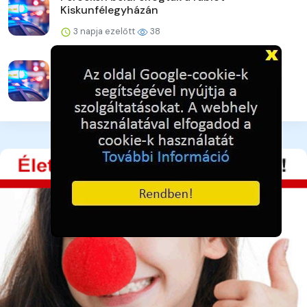
Kiskunfélegyházán
3 napja ezelőtt
38
A lakat nem állta útját
3 napja ezelőtt
40