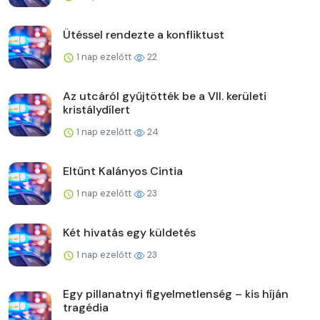
Ütéssel rendezte a konfliktust
1 nap ezelőtt
22
Az utcáról gyűjtötték be a VII. kerületi
kristálydílert
1 nap ezelőtt
24
Eltűnt Kalányos Cintia
1 nap ezelőtt
23
Két hivatás egy küldetés
1 nap ezelőtt
23
Egy pillanatnyi figyelmetlenség – kis híján
tragédia