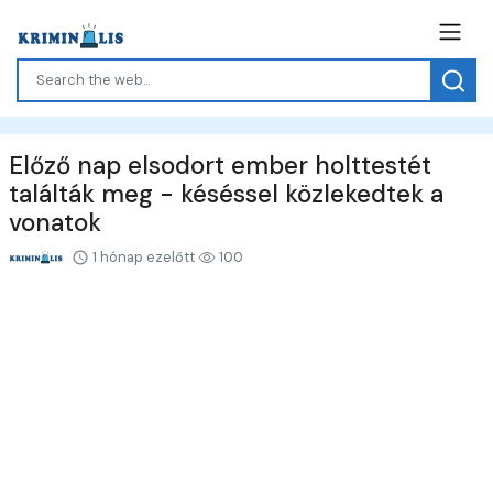
Előző nap elsodort ember holttestét
találták meg - késéssel közlekedtek a
vonatok
1 hónap ezelőtt
100