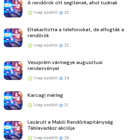
A rendőrök ott segítenek, ahol tudnak
1 nap ezelőtt
23
Eltakarította a telefonokat, de elfogták a
rendőrök
1 nap ezelőtt
22
Veszprém vármegye augusztusi
rendezvényei
1 nap ezelőtt
24
Karcagi mérleg
1 nap ezelőtt
21
Lezárult a Makói Rendőrkapitányság
Táblavadász akciója
1 nap ezelőtt
26