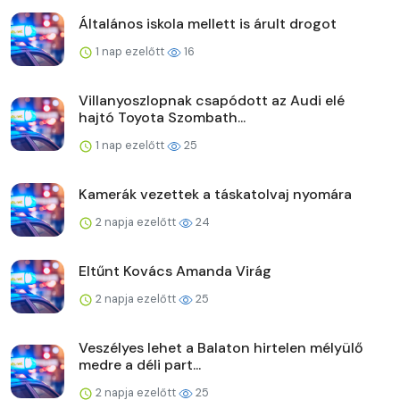
Általános iskola mellett is árult drogot
1 nap ezelőtt
16
Villanyoszlopnak csapódott az Audi elé
hajtó Toyota Szombath...
1 nap ezelőtt
25
Kamerák vezettek a táskatolvaj nyomára
2 napja ezelőtt
24
Eltűnt Kovács Amanda Virág
2 napja ezelőtt
25
Veszélyes lehet a Balaton hirtelen mélyülő
medre a déli part...
2 napja ezelőtt
25