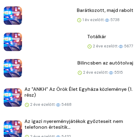
Barátkozott, majd rabolt
1 év ezelőtt
5738
Totálkár
2 éve ezelőtt
5677
Bilincsben az autótolvaj
2 éve ezelőtt
5515
Az "ANKH" Az Örök Élet Egyháza közleménye (1.
rész)
2 éve ezelőtt
5468
Az igazi nyereményjátékok győzteseit nem
telefonon értesítik...
2 éve ezelőtt
5432