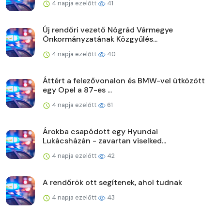
4 napja ezelőtt
41
Új rendőri vezető Nógrád Vármegye
Önkormányzatának Közgyűlés...
4 napja ezelőtt
40
Áttért a felezővonalon és BMW-vel ütközött
egy Opel a 87-es ...
4 napja ezelőtt
61
Árokba csapódott egy Hyundai
Lukácsházán - zavartan viselked...
4 napja ezelőtt
42
A rendőrök ott segítenek, ahol tudnak
4 napja ezelőtt
43