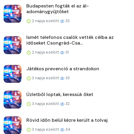
Budapesten fogták el az ál-
adománygyűjtőket
2 napja ezelőtt
32
Ismét telefonos csalók vették célba az
időseket Csongrád-Csa...
2 napja ezelőtt
31
Játékos prevenció a strandokon
3 napja ezelőtt
33
Üzletből loptak, keressük őket
3 napja ezelőtt
32
Rövid időn belül kézre került a tolvaj
3 napja ezelőtt
34