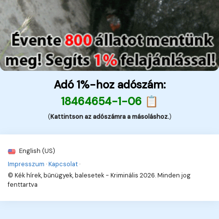
Adó 1%-hoz adószám:
18464654-1-06 📋
(
Kattintson az adószámra a másoláshoz.
)
English (US)
Impresszum
·
Kapcsolat
·
© Kék hírek, bűnügyek, balesetek - Kriminális 2026. Minden jog
fenttartva