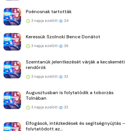
Poénosnak tartották
3 napja ezelőtt
34
Keressük Szolnoki Bence Donátot
3 napja ezelőtt
36
Szemtanúk jelentkezését várják a kecskeméti
rendőrök
3 napja ezelőtt
33
Augusztusban is folytatódik a toborzás
Tolnában
3 napja ezelőtt
33
Elfogások, intézkedések és segítségnyújtás –
folytatódott az...