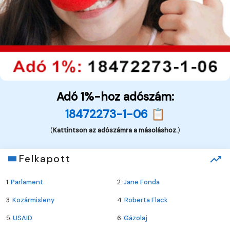
Adó 1%-hoz adószám:
18472273-1-06 📋
(
Kattintson az adószámra a másoláshoz.
)
Felkapott
1.
Parlament
2.
Jane Fonda
3.
Kozármisleny
4.
Roberta Flack
5.
USAID
6.
Gázolaj