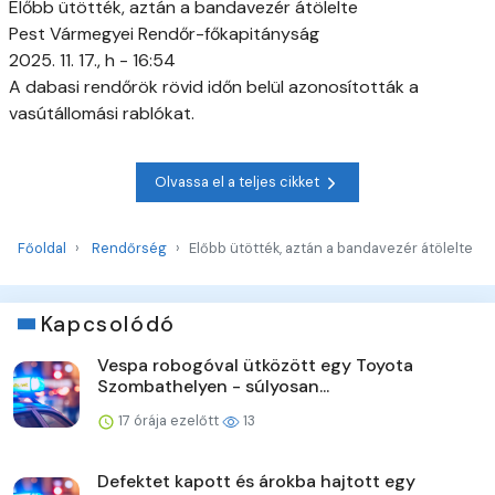
Előbb ütötték, aztán a bandavezér átölelte
Pest Vármegyei Rendőr-főkapitányság
2025. 11. 17., h - 16:54
A dabasi rendőrök rövid időn belül azonosították a
vasútállomási rablókat.
Olvassa el a teljes cikket
Főoldal
Rendőrség
Előbb ütötték, aztán a bandavezér átölelte
Kapcsolódó
Vespa robogóval ütközött egy Toyota
Szombathelyen - súlyosan...
17 órája ezelőtt
13
Defektet kapott és árokba hajtott egy