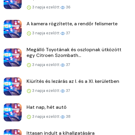
3 napja ezelőtt
36
A kamera rögzítette, a rendőr felismerte
3 napja ezelőtt
37
Megálló Toyotának és oszlopnak ütközött
egy Citroen Szombath...
3 napja ezelőtt
37
Kiürítés és lezárás az I. és a XI. kerületben
3 napja ezelőtt
37
Hat nap, hét autó
3 napja ezelőtt
38
Ittasan indult a kihallgatására