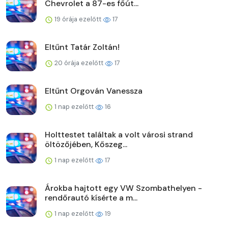
Chevrolet a 87-es főút...
19 órája ezelőtt
17
Eltűnt Tatár Zoltán!
20 órája ezelőtt
17
Eltűnt Orgován Vanessza
1 nap ezelőtt
16
Holttestet találtak a volt városi strand
öltözőjében, Kőszeg...
1 nap ezelőtt
17
Árokba hajtott egy VW Szombathelyen -
rendőrautó kísérte a m...
1 nap ezelőtt
19