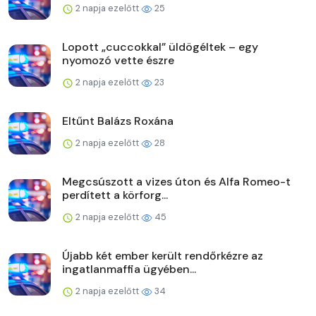
2 napja ezelőtt
25
Lopott „cuccokkal” üldögéltek – egy
nyomozó vette észre
2 napja ezelőtt
23
Eltűnt Balázs Roxána
2 napja ezelőtt
28
Megcsúszott a vizes úton és Alfa Romeo-t
perdített a körforg...
2 napja ezelőtt
45
Újabb két ember került rendőrkézre az
ingatlanmaffia ügyében...
2 napja ezelőtt
34