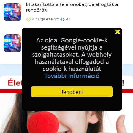
Eltakarította a telefonokat, de elfogták a
rendőrök
4 napja ezelőtt
44
Veszprém vármegye augusztusi
rendezvényei
4 napja ezelőtt
43