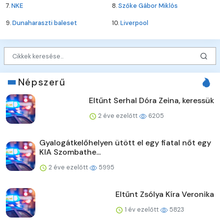
7.
NKE
8.
Szőke Gábor Miklós
9.
Dunaharaszti baleset
10.
Liverpool
Népszerű
Eltűnt Serhal Dóra Zeina, keressük
2 éve ezelőtt
6205
Gyalogátkelőhelyen ütött el egy fiatal nőt egy
KIA Szombathe...
2 éve ezelőtt
5995
Eltűnt Zsólya Kíra Veronika
1 év ezelőtt
5823