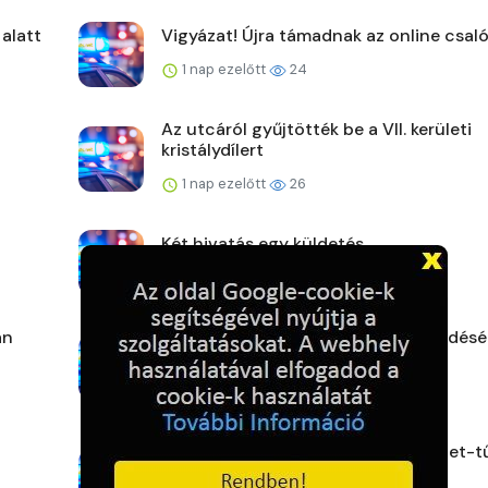
 alatt
Vigyázat! Újra támadnak az online csaló
1 nap ezelőtt
24
Az utcáról gyűjtötték be a VII. kerületi
kristálydílert
1 nap ezelőtt
26
Két hivatás egy küldetés
1 nap ezelőtt
23
án
Ellenőrzések a biztonságos közlekedésé
elektromos rollere...
1 nap ezelőtt
25
Halálos áldozata van az aljnövényzet-t
Vasban – nyesedé...