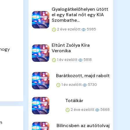
Gyalogátkelőhelyen ütött
el egy fiatal nőt egy KIA
Szombathe...
2 éve ezelőtt
5985
Eltűnt Zsólya Kíra
 hogy
Veronika
1 év ezelőtt
5818
Barátkozott, majd rabolt
1 év ezelőtt
5730
Totálkár
2 éve ezelőtt
5668
en
Bilincsben az autótolvaj