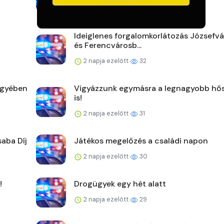
2 napja ezelőtt
40
Ideiglenes forgalomkorlátozás Józsefv
és Ferencvárosb...
2 napja ezelőtt
32
egyében
Vigyázzunk egymásra a legnagyobb hő
is!
2 napja ezelőtt
31
saba Díj
Játékos megelőzés a családi napon
2 napja ezelőtt
30
!
Drogügyek egy hét alatt
2 napja ezelőtt
29