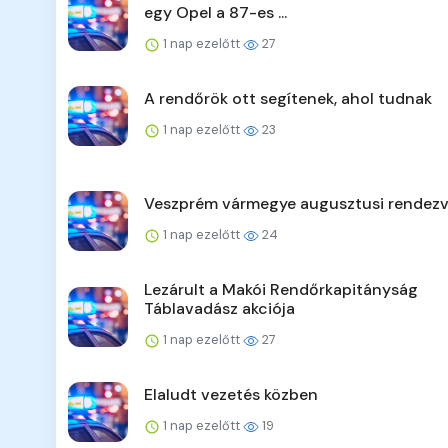
egy Opel a 87-es ...
1 nap ezelőtt
27
A rendőrök ott segítenek, ahol tudnak
1 nap ezelőtt
23
Veszprém vármegye augusztusi rendezv
1 nap ezelőtt
24
Lezárult a Makói Rendőrkapitányság
Táblavadász akciója
1 nap ezelőtt
27
Elaludt vezetés közben
1 nap ezelőtt
19