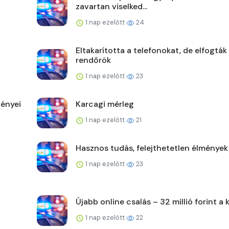
zavartan viselked...
1 nap ezelőtt
24
Eltakarította a telefonokat, de elfogták
rendőrök
1 nap ezelőtt
23
ényei
Karcagi mérleg
1 nap ezelőtt
21
Hasznos tudás, felejthetetlen élmények
1 nap ezelőtt
23
Újabb online csalás – 32 millió forint a 
1 nap ezelőtt
22