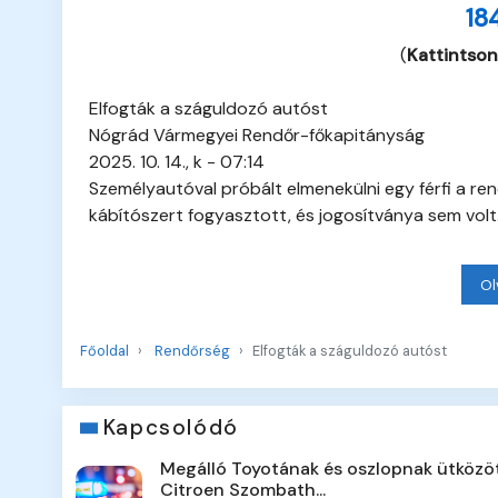
18
(
Kattintson
Elfogták a száguldozó autóst
Nógrád Vármegyei Rendőr-főkapitányság
2025. 10. 14., k - 07:14
Személyautóval próbált elmenekülni egy férfi a ren
kábítószert fogyasztott, és jogosítványa sem volt
Ol
Főoldal
Rendőrség
Elfogták a száguldozó autóst
Kapcsolódó
Megálló Toyotának és oszlopnak ütközö
Citroen Szombath...