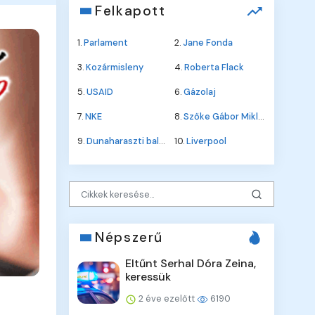
Felkapott
1.
Parlament
2.
Jane Fonda
3.
Kozármisleny
4.
Roberta Flack
5.
USAID
6.
Gázolaj
7.
NKE
8.
Szőke Gábor Miklós
9.
Dunaharaszti baleset
10.
Liverpool
Népszerű
Eltűnt Serhal Dóra Zeina,
keressük
2 éve ezelőtt
6190