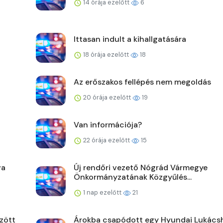
14 órája ezelőtt
6
Ittasan indult a kihallgatására
18 órája ezelőtt
18
Az erőszakos fellépés nem megoldás
20 órája ezelőtt
19
Van információja?
22 órája ezelőtt
15
va
Új rendőri vezető Nógrád Vármegye
Önkormányzatának Közgyűlés...
1 nap ezelőtt
21
zött
Árokba csapódott egy Hyundai Lukács