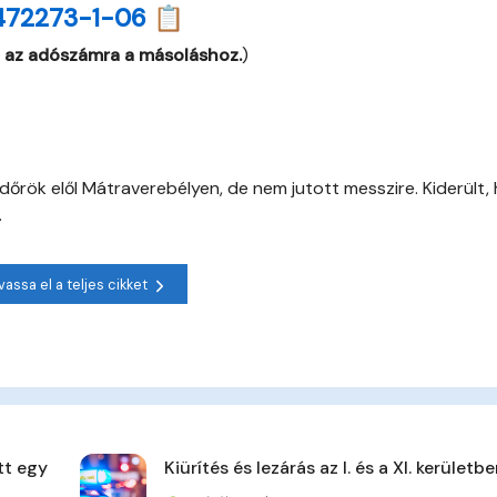
472273-1-06 📋
 az adószámra a másoláshoz.
)
dőrök elől Mátraverebélyen, de nem jutott messzire. Kiderült,
.
vassa el a teljes cikket
tt egy
Kiürítés és lezárás az I. és a XI. kerületb