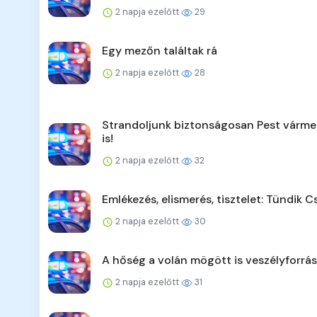
2 napja ezelőtt
29
Egy mezőn találtak rá
2 napja ezelőtt
28
Strandoljunk biztonságosan Pest várm
is!
2 napja ezelőtt
32
Emlékezés, elismerés, tisztelet: Tündik C
2 napja ezelőtt
30
A hőség a volán mögött is veszélyforrás
2 napja ezelőtt
31