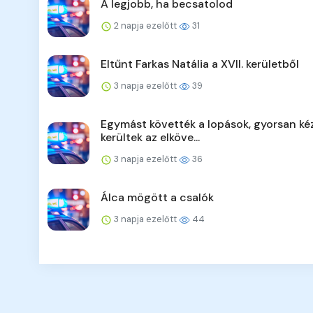
A legjobb, ha becsatolod
2 napja ezelőtt
31
Eltűnt Farkas Natália a XVII. kerületből
3 napja ezelőtt
39
Egymást követték a lopások, gyorsan ké
kerültek az elköve...
3 napja ezelőtt
36
Álca mögött a csalók
3 napja ezelőtt
44