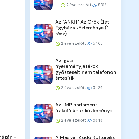
2 éve ezelőtt
5512
Az "ANKH" Az Örök Élet
Egyháza közleménye (1.
rész)
2 éve ezelőtt
5463
Az igazi
nyereményjátékok
győzteseit nem telefonon
értesítik...
2 éve ezelőtt
5426
Az LMP parlamenti
frakciójának közleménye
2 éve ezelőtt
5343
házán -
A Magyar Zsidó Kulturális