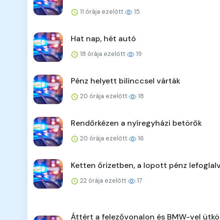
11 órája ezelőtt
15
Hat nap, hét autó
18 órája ezelőtt
19
Pénz helyett bilinccsel várták
20 órája ezelőtt
18
Rendőrkézen a nyíregyházi betörők
20 órája ezelőtt
16
Ketten őrizetben, a lopott pénz lefoglal
22 órája ezelőtt
17
Áttért a felezővonalon és BMW-vel ütkö