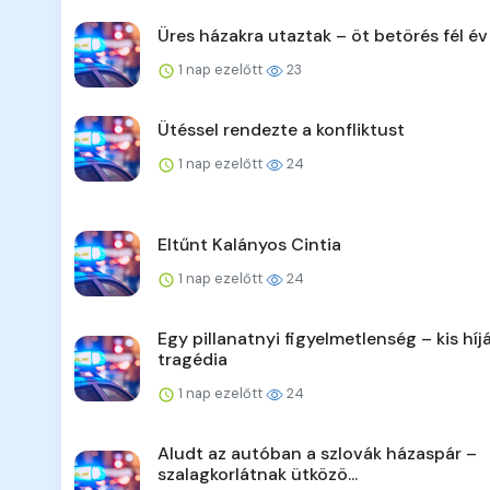
Üres házakra utaztak – öt betörés fél év
1 nap ezelőtt
23
Ütéssel rendezte a konfliktust
1 nap ezelőtt
24
Eltűnt Kalányos Cintia
1 nap ezelőtt
24
Egy pillanatnyi figyelmetlenség – kis híj
tragédia
1 nap ezelőtt
24
Aludt az autóban a szlovák házaspár –
szalagkorlátnak ütközö...