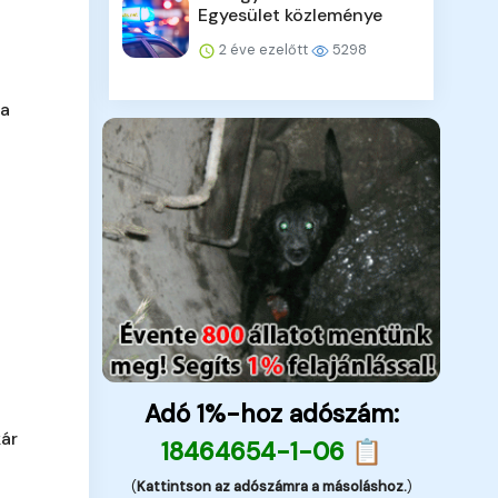
Egyesület közleménye
2 éve ezelőtt
5298
 a
Adó 1%-hoz adószám:
kár
18464654-1-06 📋
(
Kattintson az adószámra a másoláshoz.
)