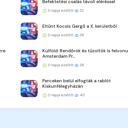
Befektetési csalás távoli eléréssel
3 napja ezelőtt
32
Eltűnt Kocsis Gergő a X. kerületből
3 napja ezelőtt
38
zre
Külföld: Rendőrök és tűzoltók is felvonu
Amsterdam Pr...
3 napja ezelőtt
38
Perceken belül elfogták a rablót
Kiskunfélegyházán
3 napja ezelőtt
40