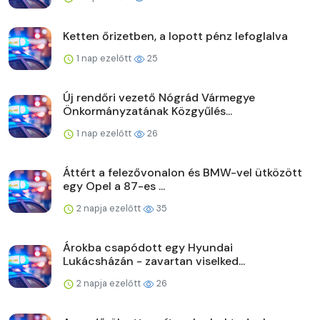
Ketten őrizetben, a lopott pénz lefoglalva
1 nap ezelőtt
25
Új rendőri vezető Nógrád Vármegye
Önkormányzatának Közgyűlés...
1 nap ezelőtt
26
Áttért a felezővonalon és BMW-vel ütközött
egy Opel a 87-es ...
2 napja ezelőtt
35
Árokba csapódott egy Hyundai
Lukácsházán - zavartan viselked...
2 napja ezelőtt
26