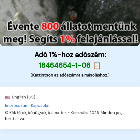
Adó 1%-hoz adószám:
18464654-1-06 📋
(
Kattintson az adószámra a másoláshoz.
)
English (US)
Impresszum
·
Kapcsolat
·
© Kék hírek, bűnügyek, balesetek - Kriminális 2026. Minden jog
fenttartva