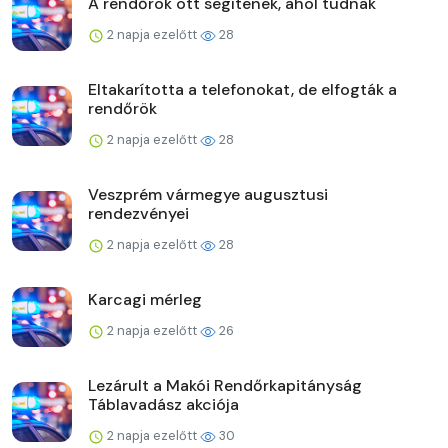
A rendőrök ott segítenek, ahol tudnak
2 napja ezelőtt
28
Eltakarította a telefonokat, de elfogták a
rendőrök
2 napja ezelőtt
28
Veszprém vármegye augusztusi
rendezvényei
2 napja ezelőtt
28
Karcagi mérleg
2 napja ezelőtt
26
Lezárult a Makói Rendőrkapitányság
Táblavadász akciója
2 napja ezelőtt
30