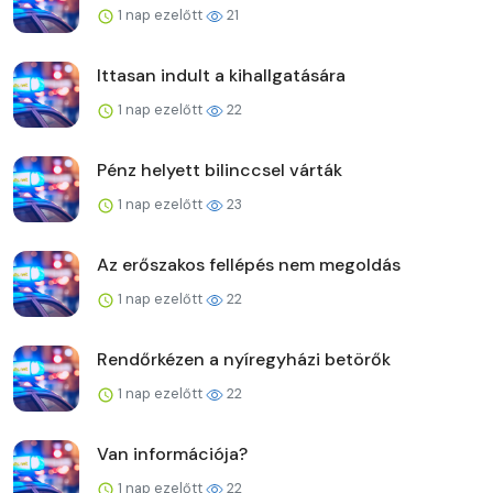
1 nap ezelőtt
21
Ittasan indult a kihallgatására
1 nap ezelőtt
22
Pénz helyett bilinccsel várták
1 nap ezelőtt
23
Az erőszakos fellépés nem megoldás
1 nap ezelőtt
22
Rendőrkézen a nyíregyházi betörők
1 nap ezelőtt
22
Van információja?
1 nap ezelőtt
22