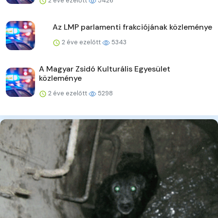
2 éve ezelőtt
5426
Az LMP parlamenti frakciójának közleménye
2 éve ezelőtt
5343
A Magyar Zsidó Kulturális Egyesület
közleménye
2 éve ezelőtt
5298