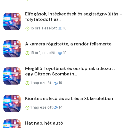
Elfogások, intézkedések és segítségnyújtás –
folytatódott az...
15 órája ezelőtt
16
A kamera rögzítette, a rendőr felismerte
15 órája ezelőtt
15
Megálló Toyotának és oszlopnak ütközött
egy Citroen Szombath...
1 nap ezelőtt
19
Kiürítés és lezárás az I. és a XI. kerületben
1 nap ezelőtt
14
Hat nap, hét autó