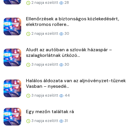
2 napja ezelőtt
28
Ellenőrzések a biztonságos közlekedésért,
elektromos rollere...
2 napja ezelőtt
30
Aludt az autóban a szlovák házaspár –
szalagkorlátnak ütközö...
3 napja ezelőtt
30
Halálos áldozata van az aljnövényzet-tűznek
Vasban – nyesedé...
3 napja ezelőtt
44
Egy mezőn találtak rá
3 napja ezelőtt
31