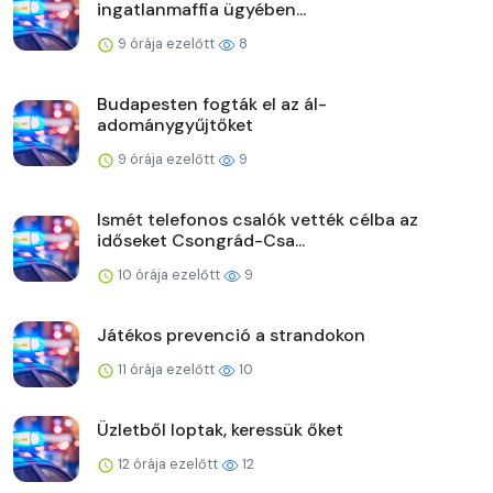
ingatlanmaffia ügyében...
9 órája ezelőtt
8
Budapesten fogták el az ál-
adománygyűjtőket
9 órája ezelőtt
9
Ismét telefonos csalók vették célba az
időseket Csongrád-Csa...
10 órája ezelőtt
9
Játékos prevenció a strandokon
11 órája ezelőtt
10
Üzletből loptak, keressük őket
12 órája ezelőtt
12