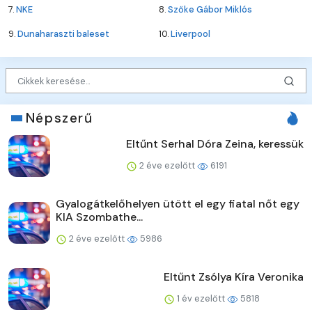
7.
NKE
8.
Szőke Gábor Miklós
9.
Dunaharaszti baleset
10.
Liverpool
Népszerű
Eltűnt Serhal Dóra Zeina, keressük
2 éve ezelőtt
6191
Gyalogátkelőhelyen ütött el egy fiatal nőt egy
KIA Szombathe...
2 éve ezelőtt
5986
Eltűnt Zsólya Kíra Veronika
1 év ezelőtt
5818