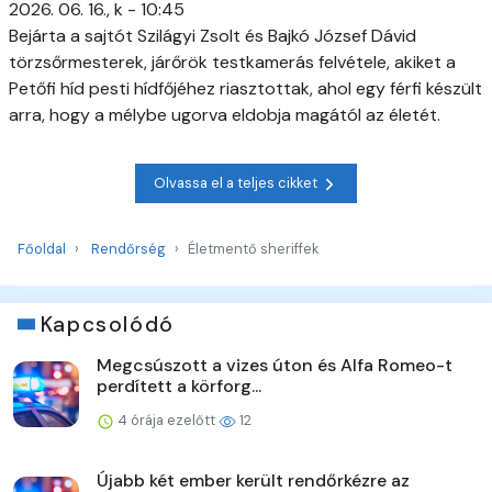
2026. 06. 16., k - 10:45
Bejárta a sajtót Szilágyi Zsolt és Bajkó József Dávid
törzsőrmesterek, járőrök testkamerás felvétele, akiket a
Petőfi híd pesti hídfőjéhez riasztottak, ahol egy férfi készült
arra, hogy a mélybe ugorva eldobja magától az életét.
Olvassa el a teljes cikket
Főoldal
Rendőrség
Életmentő sheriffek
Kapcsolódó
Megcsúszott a vizes úton és Alfa Romeo-t
perdített a körforg...
4 órája ezelőtt
12
Újabb két ember került rendőrkézre az