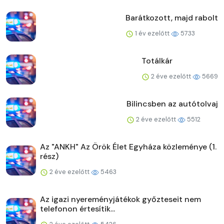
Barátkozott, majd rabolt
1 év ezelőtt
5733
Totálkár
2 éve ezelőtt
5669
Bilincsben az autótolvaj
2 éve ezelőtt
5512
Az "ANKH" Az Örök Élet Egyháza közleménye (1.
rész)
2 éve ezelőtt
5463
Az igazi nyereményjátékok győzteseit nem
telefonon értesítik...