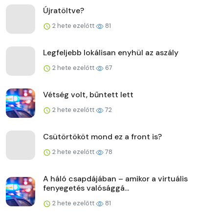
Újratöltve?
2 hete ezelőtt
81
Legfeljebb lokálisan enyhül az aszály
2 hete ezelőtt
67
Vétség volt, bűntett lett
2 hete ezelőtt
72
Csütörtököt mond ez a front is?
2 hete ezelőtt
78
A háló csapdájában – amikor a virtuális
fenyegetés valósággá...
2 hete ezelőtt
81