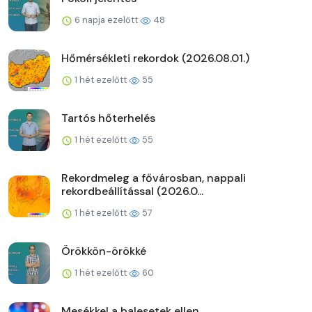
6 napja ezelőtt
48
Hőmérsékleti rekordok (2026.08.01.)
1 hét ezelőtt
55
Tartós hőterhelés
1 hét ezelőtt
55
Rekordmeleg a fővárosban, nappali
rekordbeállítással (2026.0...
1 hét ezelőtt
57
Örökkön-örökké
1 hét ezelőtt
60
Mesékkel a balesetek ellen