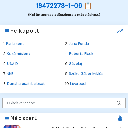
18472273-1-06 📋
(
Kattintson az adószámra a másoláshoz.
)
Felkapott
1.
Parlament
2.
Jane Fonda
3.
Kozármisleny
4.
Roberta Flack
5.
USAID
6.
Gázolaj
7.
NKE
8.
Szőke Gábor Miklós
9.
Dunaharaszti baleset
10.
Liverpool
Népszerű