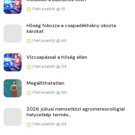
1 hét ezelőtt
61
Hőség fokozza a csapadékhiány okozta
károkat
1 hét ezelőtt
60
Vízcsapással a hőség ellen
1 hét ezelőtt
54
Megállíthatatlan
1 hét ezelőtt
60
2026. júliusi nemzetközi agrometeorológiai
helyzetkép termés...
1 hét ezelőtt
64