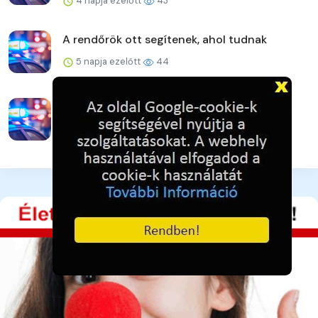
4 napja ezelőtt
43
A rendőrök ott segítenek, ahol tudnak
5 napja ezelőtt
44
Eltakarította a telefonokat, de elfogták a
rendőrök
5 napja ezelőtt
44