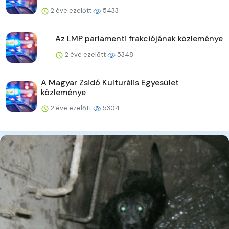
2 éve ezelőtt
5433
Az LMP parlamenti frakciójának közleménye
2 éve ezelőtt
5348
A Magyar Zsidó Kulturális Egyesület
közleménye
2 éve ezelőtt
5304