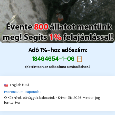
Adó 1%-hoz adószám:
18464654-1-06 📋
(
Kattintson az adószámra a másoláshoz.
)
English (US)
Impresszum
·
Kapcsolat
·
© Kék hírek, bűnügyek, balesetek - Kriminális 2026. Minden jog
fenttartva