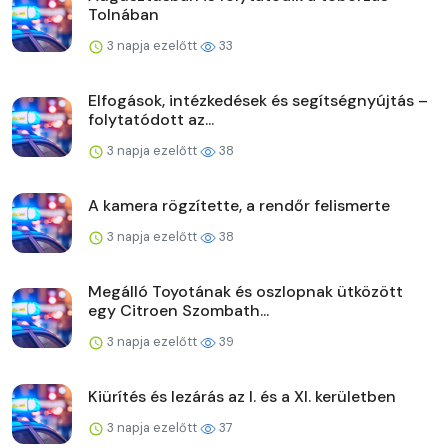
Tolnában
3 napja ezelőtt
33
Elfogások, intézkedések és segítségnyújtás –
folytatódott az...
3 napja ezelőtt
38
A kamera rögzítette, a rendőr felismerte
3 napja ezelőtt
38
Megálló Toyotának és oszlopnak ütközött
egy Citroen Szombath...
3 napja ezelőtt
39
Kiürítés és lezárás az I. és a XI. kerületben
3 napja ezelőtt
37