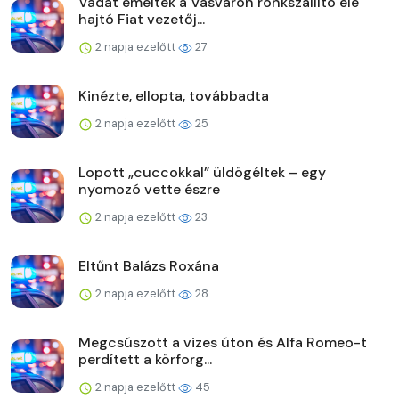
Vádat emeltek a Vasváron rönkszállító elé
hajtó Fiat vezetőj...
2 napja ezelőtt
27
Kinézte, ellopta, továbbadta
2 napja ezelőtt
25
Lopott „cuccokkal” üldögéltek – egy
nyomozó vette észre
2 napja ezelőtt
23
Eltűnt Balázs Roxána
2 napja ezelőtt
28
Megcsúszott a vizes úton és Alfa Romeo-t
perdített a körforg...
2 napja ezelőtt
45