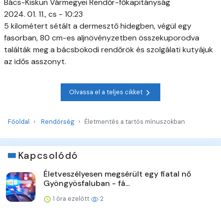
Bács-Kiskun Vármegyei Rendőr-főkapitányság
2024. 01. 11., cs - 10:23
5 kilométert sétált a dermesztő hidegben, végül egy
fasorban, 80 cm-es aljnövényzetben összekuporodva
találták meg a bácsbokodi rendőrök és szolgálati kutyájuk
az idős asszonyt.
Olvassa el a teljes cikket
Főoldal
Rendőrség
Életmentés a tartós mínuszokban
Kapcsolódó
Életveszélyesen megsérült egy fiatal nő
Gyöngyösfaluban - fá...
1 óra ezelőtt
2