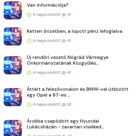
Van információja?
4 napja ezelőtt
41
Ketten őrizetben, a lopott pénz lefoglalva
4 napja ezelőtt
41
Új rendőri vezető Nógrád Vármegye
Önkormányzatának Közgyűlés...
4 napja ezelőtt
41
Áttért a felezővonalon és BMW-vel ütközött
egy Opel a 87-es ...
4 napja ezelőtt
62
Árokba csapódott egy Hyundai
Lukácsházán - zavartan viselked...