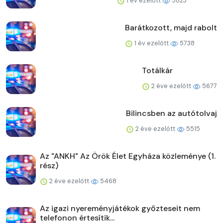
1 év ezelőtt
5823
Barátkozott, majd rabolt
1 év ezelőtt
5738
Totálkár
2 éve ezelőtt
5677
Bilincsben az autótolvaj
2 éve ezelőtt
5515
Az "ANKH" Az Örök Élet Egyháza közleménye (1.
rész)
2 éve ezelőtt
5468
Az igazi nyereményjátékok győzteseit nem
telefonon értesítik...