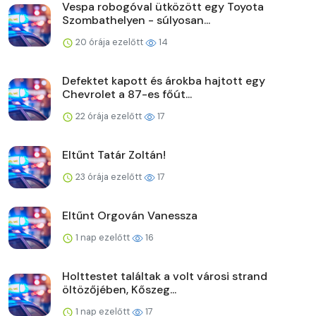
Vespa robogóval ütközött egy Toyota
Szombathelyen - súlyosan...
20 órája ezelőtt
14
Defektet kapott és árokba hajtott egy
Chevrolet a 87-es főút...
22 órája ezelőtt
17
Eltűnt Tatár Zoltán!
23 órája ezelőtt
17
Eltűnt Orgován Vanessza
1 nap ezelőtt
16
Holttestet találtak a volt városi strand
öltözőjében, Kőszeg...
1 nap ezelőtt
17