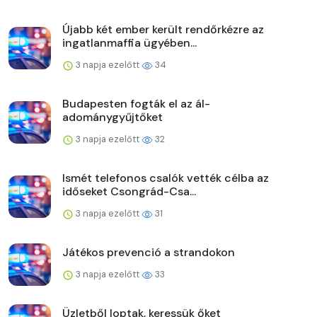
Újabb két ember került rendőrkézre az
ingatlanmaffia ügyében...
3 napja ezelőtt
34
Budapesten fogták el az ál-
adománygyűjtőket
3 napja ezelőtt
32
Ismét telefonos csalók vették célba az
időseket Csongrád-Csa...
3 napja ezelőtt
31
Játékos prevenció a strandokon
3 napja ezelőtt
33
Üzletből loptak, keressük őket