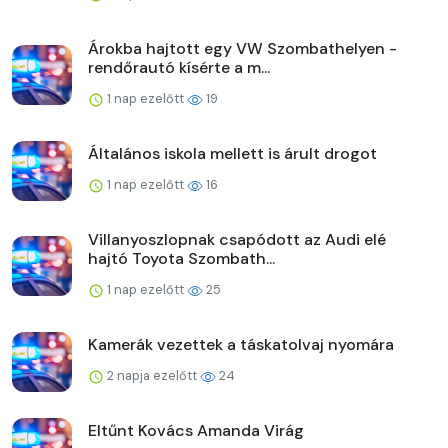
Árokba hajtott egy VW Szombathelyen -
rendőrautó kísérte a m...
1 nap ezelőtt
19
Általános iskola mellett is árult drogot
1 nap ezelőtt
16
Villanyoszlopnak csapódott az Audi elé
hajtó Toyota Szombath...
1 nap ezelőtt
25
Kamerák vezettek a táskatolvaj nyomára
2 napja ezelőtt
24
Eltűnt Kovács Amanda Virág