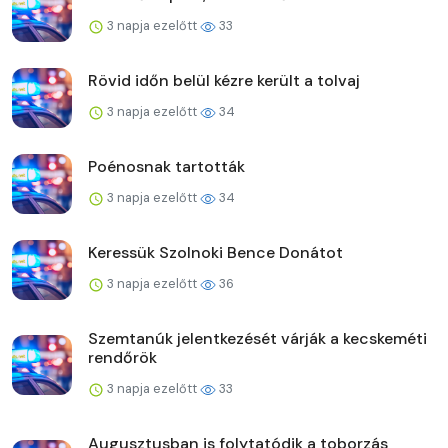
3 napja ezelőtt
33
Rövid időn belül kézre került a tolvaj
3 napja ezelőtt
34
Poénosnak tartották
3 napja ezelőtt
34
Keressük Szolnoki Bence Donátot
3 napja ezelőtt
36
Szemtanúk jelentkezését várják a kecskeméti
rendőrök
3 napja ezelőtt
33
Augusztusban is folytatódik a toborzás