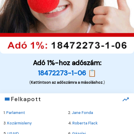
Adó 1%-hoz adószám:
18472273-1-06 📋
(
Kattintson az adószámra a másoláshoz.
)
Felkapott
1.
Parlament
2.
Jane Fonda
3.
Kozármisleny
4.
Roberta Flack
5.
USAID
6.
Gázolaj