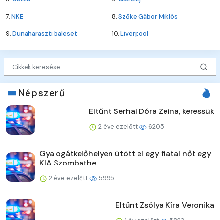
7.
NKE
8.
Szőke Gábor Miklós
9.
Dunaharaszti baleset
10.
Liverpool
Népszerű
Eltűnt Serhal Dóra Zeina, keressük
2 éve ezelőtt
6205
Gyalogátkelőhelyen ütött el egy fiatal nőt egy
KIA Szombathe...
2 éve ezelőtt
5995
Eltűnt Zsólya Kíra Veronika