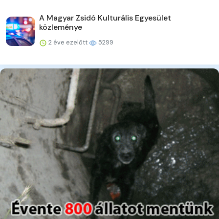
A Magyar Zsidó Kulturális Egyesület
közleménye
2 éve ezelőtt
5299