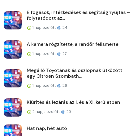
Elfogások, intézkedések és segítségnyújtás –
folytatódott az...
1 nap ezelőtt
24
A kamera rögzítette, a rendőr felismerte
1 nap ezelőtt
27
Megálló Toyotának és oszlopnak ütközött
egy Citroen Szombath...
1 nap ezelőtt
26
Kiürítés és lezárás az I. és a XI. kerületben
2 napja ezelőtt
25
Hat nap, hét autó