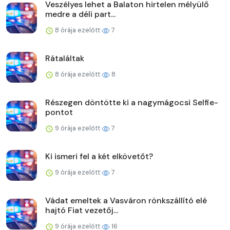
Veszélyes lehet a Balaton hirtelen mélyülő
medre a déli part...
8 órája ezelőtt
7
Rátaláltak
8 órája ezelőtt
8
Részegen döntötte ki a nagymágocsi Selfie-
pontot
9 órája ezelőtt
7
Ki ismeri fel a két elkövetőt?
9 órája ezelőtt
7
Vádat emeltek a Vasváron rönkszállító elé
hajtó Fiat vezetőj...
9 órája ezelőtt
16