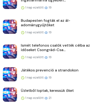
ingatlanmaffia ügyében...
1 nap ezelőtt
19
Budapesten fogták el az ál-
adománygyűjtőket
1 nap ezelőtt
19
Ismét telefonos csalók vették célba az
időseket Csongrád-Csa...
1 nap ezelőtt
19
Játékos prevenció a strandokon
1 nap ezelőtt
19
Üzletből loptak, keressük őket
1 nap ezelőtt
21