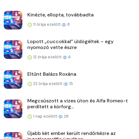
Kinézte, ellopta, továbbadta
11 órája ezelőtt
8
Lopott „cuccokkal” üldögéltek – egy
nyomozó vette észre
12 órája ezelőtt
6
Eltűnt Balázs Roxána
22 órája ezelőtt
15
Megcsúszott a vizes úton és Alfa Romeo-t
perdített a körforg...
1 nap ezelőtt
28
Újabb két ember került rendőrkézre az