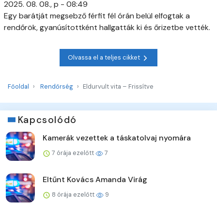
2025. 08. 08., p - 08:49
Egy barátját megsebző férfit fél órán belül elfogtak a
rendőrök, gyanúsítottként hallgatták ki és őrizetbe vették.
Olvassa el a teljes cikket
Főoldal
Rendőrség
Eldurvult vita – Frissítve
Kapcsolódó
Kamerák vezettek a táskatolvaj nyomára
7 órája ezelőtt
7
Eltűnt Kovács Amanda Virág
8 órája ezelőtt
9