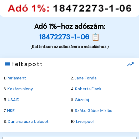
Adó 1%-hoz adószám:
18472273-1-06 📋
(
Kattintson az adószámra a másoláshoz.
)
Felkapott
1.
Parlament
2.
Jane Fonda
3.
Kozármisleny
4.
Roberta Flack
5.
USAID
6.
Gázolaj
7.
NKE
8.
Szőke Gábor Miklós
9.
Dunaharaszti baleset
10.
Liverpool