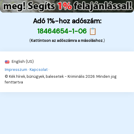
Adó 1%-hoz adószám:
18464654-1-06 📋
(
Kattintson az adószámra a másoláshoz.
)
English (US)
Impresszum
·
Kapcsolat
·
© Kék hírek, bűnügyek, balesetek - Kriminális 2026. Minden jog
fenttartva