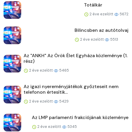
Totálkár
2 éve ezelőtt
5672
Bilincsben az autótolvaj
2 éve ezelőtt
5513
Az "ANKH" Az Örök Élet Egyháza közleménye (1.
rész)
2 éve ezelőtt
5465
Az igazi nyereményjátékok győzteseit nem
telefonon értesítik...
2 éve ezelőtt
5429
Az LMP parlamenti frakciójának közleménye
2 éve ezelőtt
5345