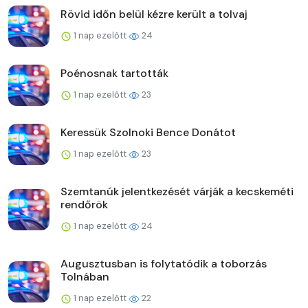
Rövid időn belül kézre került a tolvaj
1 nap ezelőtt
24
Poénosnak tartották
1 nap ezelőtt
23
Keressük Szolnoki Bence Donátot
1 nap ezelőtt
23
Szemtanúk jelentkezését várják a kecskeméti
rendőrök
1 nap ezelőtt
24
Augusztusban is folytatódik a toborzás
Tolnában
1 nap ezelőtt
22