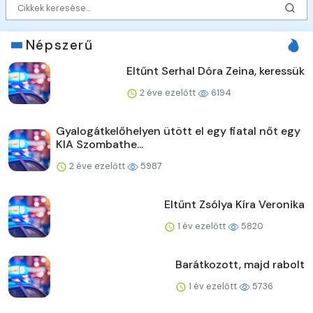
Népszerű
Eltűnt Serhal Dóra Zeina, keressük
2 éve ezelőtt
6194
Gyalogátkelőhelyen ütött el egy fiatal nőt egy
KIA Szombathe...
2 éve ezelőtt
5987
Eltűnt Zsólya Kíra Veronika
1 év ezelőtt
5820
Barátkozott, majd rabolt
1 év ezelőtt
5736