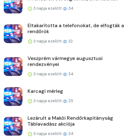
3 napja ezelőtt
34
Eltakarította a telefonokat, de elfogták a
rendőrök
3 napja ezelőtt
32
Veszprém vármegye augusztusi
rendezvényei
3 napja ezelőtt
34
Karcagi mérleg
3 napja ezelőtt
29
Lezárult a Makói Rendőrkapitányság
Táblavadász akciója
3 napja ezelőtt
34