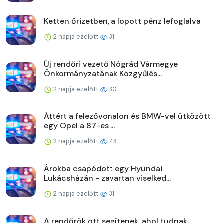
Ketten őrizetben, a lopott pénz lefoglalva
2 napja ezelőtt
31
Új rendőri vezető Nógrád Vármegye
Önkormányzatának Közgyűlés...
2 napja ezelőtt
30
Áttért a felezővonalon és BMW-vel ütközött
egy Opel a 87-es ...
2 napja ezelőtt
43
Árokba csapódott egy Hyundai
Lukácsházán - zavartan viselked...
2 napja ezelőtt
31
A rendőrök ott segítenek, ahol tudnak