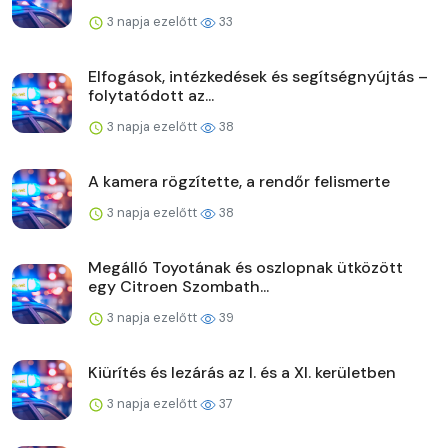
3 napja ezelőtt
33
Elfogások, intézkedések és segítségnyújtás –
folytatódott az...
3 napja ezelőtt
38
A kamera rögzítette, a rendőr felismerte
3 napja ezelőtt
38
Megálló Toyotának és oszlopnak ütközött
egy Citroen Szombath...
3 napja ezelőtt
39
Kiürítés és lezárás az I. és a XI. kerületben
3 napja ezelőtt
37