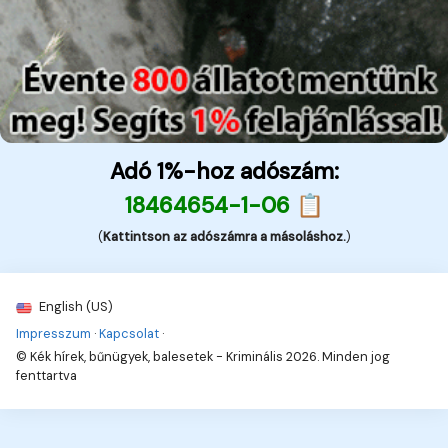
Adó 1%-hoz adószám:
18464654-1-06 📋
(
Kattintson az adószámra a másoláshoz.
)
English (US)
Impresszum
·
Kapcsolat
·
© Kék hírek, bűnügyek, balesetek - Kriminális 2026. Minden jog
fenttartva