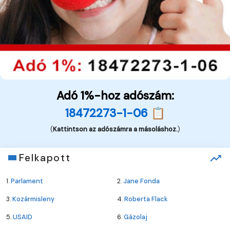
Adó 1%-hoz adószám:
18472273-1-06 📋
(
Kattintson az adószámra a másoláshoz.
)
Felkapott
1.
Parlament
2.
Jane Fonda
3.
Kozármisleny
4.
Roberta Flack
5.
USAID
6.
Gázolaj