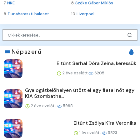
7.
NKE
8.
Szőke Gábor Miklós
9.
Dunaharaszti baleset
10.
Liverpool
Népszerű
Eltűnt Serhal Dóra Zeina, keressük
2 éve ezelőtt
6205
Gyalogátkelőhelyen ütött el egy fiatal nőt egy
KIA Szombathe...
2 éve ezelőtt
5995
Eltűnt Zsólya Kíra Veronika
1 év ezelőtt
5823