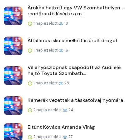
Árokba hajtott egy VW Szombathelyen -
rendőrautó kísérte a m...
1 nap ezelőtt
19
Általános iskola mellett is árult drogot
1 nap ezelőtt
16
Villanyoszlopnak csapódott az Audi elé
hajtó Toyota Szombath...
1 nap ezelőtt
25
Kamerák vezettek a táskatolvaj nyomára
2 napja ezelőtt
24
Eltűnt Kovács Amanda Virág
2 napja ezelőtt
27