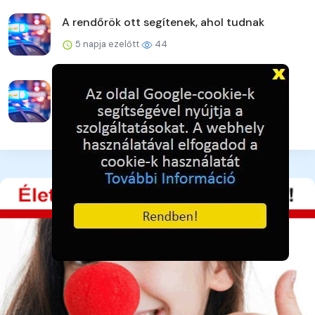
A rendőrök ott segítenek, ahol tudnak
5 napja ezelőtt
44
Eltakarította a telefonokat, de elfogták a
rendőrök
5 napja ezelőtt
44