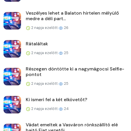
Veszélyes lehet a Balaton hirtelen mélyülő
medre a déli part...
2 napja ezelőtt
26
Rátaláltak
2 napja ezelőtt
25
Részegen döntötte ki a nagymágocsi Selfie-
pontot
2 napja ezelőtt
25
Ki ismeri fel a két elkövetőt?
2 napja ezelőtt
24
Vádat emeltek a Vasváron rönkszállító elé
hajtó Fiat vezetőj...