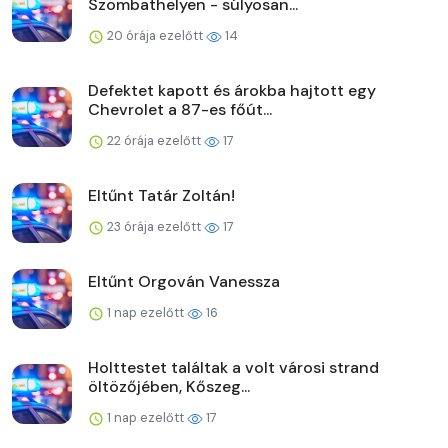
Szombathelyen - súlyosan...
20 órája ezelőtt
14
Defektet kapott és árokba hajtott egy
Chevrolet a 87-es főút...
22 órája ezelőtt
17
Eltűnt Tatár Zoltán!
23 órája ezelőtt
17
Eltűnt Orgován Vanessza
1 nap ezelőtt
16
Holttestet találtak a volt városi strand
öltözőjében, Kőszeg...
1 nap ezelőtt
17