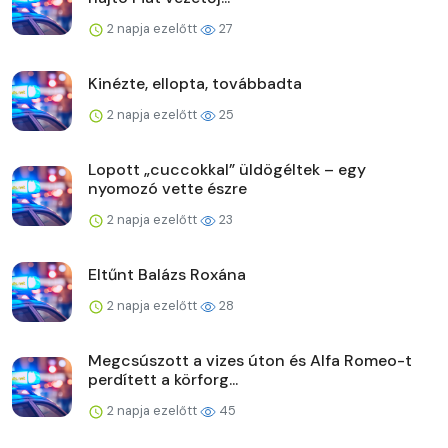
2 napja ezelőtt
27
Kinézte, ellopta, továbbadta
2 napja ezelőtt
25
Lopott „cuccokkal” üldögéltek – egy
nyomozó vette észre
2 napja ezelőtt
23
Eltűnt Balázs Roxána
2 napja ezelőtt
28
Megcsúszott a vizes úton és Alfa Romeo-t
perdített a körforg...
2 napja ezelőtt
45