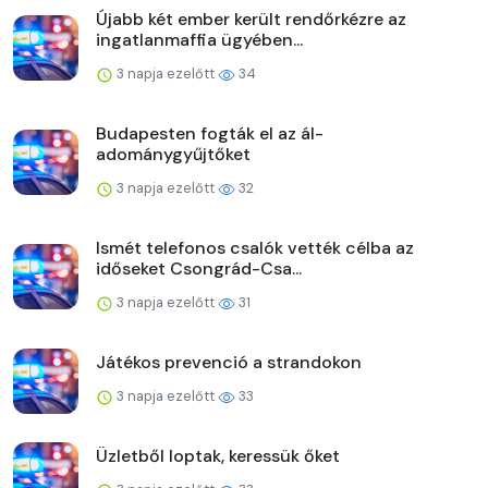
Újabb két ember került rendőrkézre az
ingatlanmaffia ügyében...
3 napja ezelőtt
34
Budapesten fogták el az ál-
adománygyűjtőket
3 napja ezelőtt
32
Ismét telefonos csalók vették célba az
időseket Csongrád-Csa...
3 napja ezelőtt
31
Játékos prevenció a strandokon
3 napja ezelőtt
33
Üzletből loptak, keressük őket