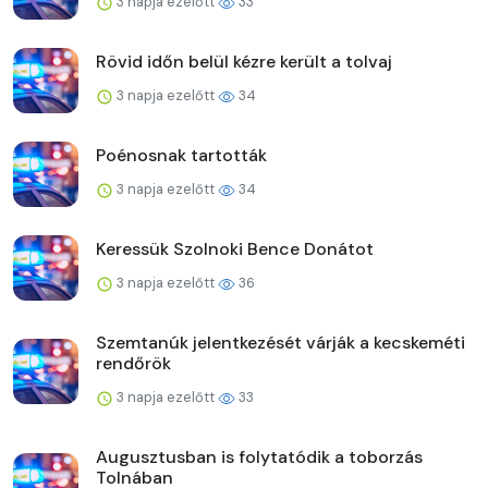
3 napja ezelőtt
33
Rövid időn belül kézre került a tolvaj
3 napja ezelőtt
34
Poénosnak tartották
3 napja ezelőtt
34
Keressük Szolnoki Bence Donátot
3 napja ezelőtt
36
Szemtanúk jelentkezését várják a kecskeméti
rendőrök
3 napja ezelőtt
33
Augusztusban is folytatódik a toborzás
Tolnában