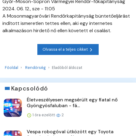
Győr-Moson-Sopron Vármegyei Rendőr-főkapitányság
2024. 06. 12., sze - 11:05
A Mosonmagyaróvári Rendőrkapitányság büntetőeljárást
indított ismeretlen tettes ellen, aki egy internetes
alkalmazáson hirdető nő ellen követett el csalást.
Olvassa el a teljes cikket
Főoldal
Rendőrség
Eladóból áldozat
Kapcsolódó
Életveszélyesen megsérült egy fiatal nő
Gyöngyösfaluban - fá...
1 óra ezelőtt
2
Vespa robogóval ütközött egy Toyota