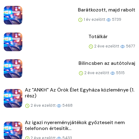
Barátkozott, majd rabolt
1 év ezelőtt
5739
Totálkár
2 éve ezelőtt
5677
Bilincsben az autótolvaj
2 éve ezelőtt
5515
Az "ANKH" Az Örök Élet Egyháza közleménye (1.
rész)
2 éve ezelőtt
5468
Az igazi nyereményjátékok győzteseit nem
telefonon értesítik...
2 éve ezelőtt
5433