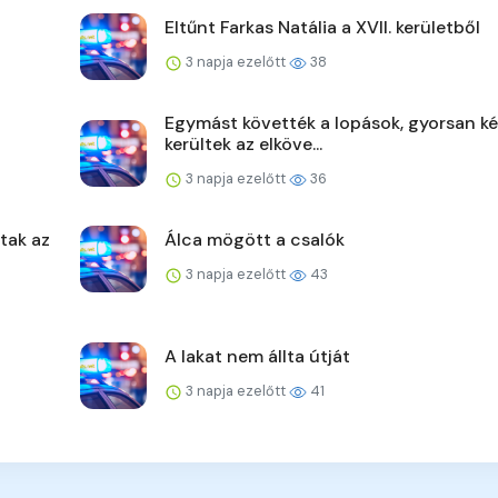
Eltűnt Farkas Natália a XVII. kerületből
3 napja ezelőtt
38
Egymást követték a lopások, gyorsan ké
kerültek az elköve...
3 napja ezelőtt
36
ltak az
Álca mögött a csalók
3 napja ezelőtt
43
A lakat nem állta útját
3 napja ezelőtt
41