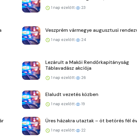
1 nap ezelőtt
23
a
Veszprém vármegye augusztusi rendez
1 nap ezelőtt
24
Lezárult a Makói Rendőrkapitányság
Táblavadász akciója
1 nap ezelőtt
26
Elaludt vezetés közben
1 nap ezelőtt
19
ár
Üres házakra utaztak – öt betörés fél év
1 nap ezelőtt
22