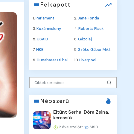
Felkapott
1.
Parlament
2.
Jane Fonda
3.
Kozármisleny
4.
Roberta Flack
5.
USAID
6.
Gázolaj
7.
NKE
8.
Szőke Gábor Miklós
9.
Dunaharaszti baleset
10.
Liverpool
Népszerű
Eltűnt Serhal Dóra Zeina,
keressük
2 éve ezelőtt
6190