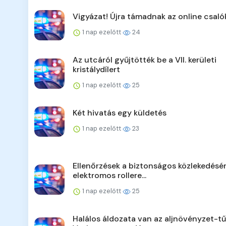
Vigyázat! Újra támadnak az online csaló
1 nap ezelőtt
24
Az utcáról gyűjtötték be a VII. kerületi
kristálydílert
1 nap ezelőtt
25
Két hivatás egy küldetés
1 nap ezelőtt
23
Ellenőrzések a biztonságos közlekedésér
elektromos rollere...
1 nap ezelőtt
25
Halálos áldozata van az aljnövényzet-t