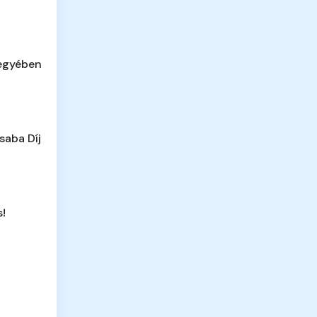
megyében
saba Díj
s!