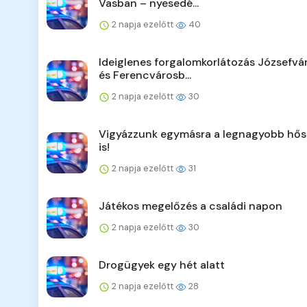
Vasban – nyesedé...
2 napja ezelőtt
40
Ideiglenes forgalomkorlátozás Józsefv
és Ferencvárosb...
2 napja ezelőtt
30
Vigyázzunk egymásra a legnagyobb hő
is!
2 napja ezelőtt
31
Játékos megelőzés a családi napon
2 napja ezelőtt
30
Drogügyek egy hét alatt
2 napja ezelőtt
28