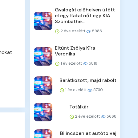
Gyalogátkelőhelyen ütött
el egy fiatal nőt egy KIA
Szombathe...
2 éve ezelőtt
5985
Eltűnt Zsólya Kíra
amokat
Veronika
1 év ezelőtt
5818
Barátkozott, majd rabolt
1 év ezelőtt
5730
Totálkár
2 éve ezelőtt
5668
Bilincsben az autótolvaj