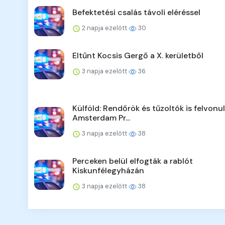
Befektetési csalás távoli eléréssel
2 napja ezelőtt
30
Eltűnt Kocsis Gergő a X. kerületből
3 napja ezelőtt
36
Külföld: Rendőrök és tűzoltók is felvonu
Amsterdam Pr...
3 napja ezelőtt
38
Perceken belül elfogták a rablót
Kiskunfélegyházán
3 napja ezelőtt
38