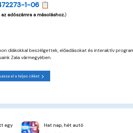
472273-1-06 📋
 az adószámra a másoláshoz.
)
napon diákokkal beszélgettek, előadásokat és interaktív progr
saink Zala vármegyében.
vassa el a teljes cikket
tt egy
Hat nap, hét autó