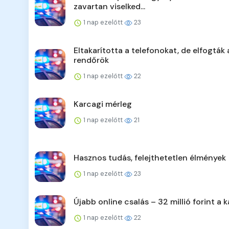
zavartan viselked...
1 nap ezelőtt
23
Eltakarította a telefonokat, de elfogták 
rendőrök
1 nap ezelőtt
22
Karcagi mérleg
1 nap ezelőtt
21
Hasznos tudás, felejthetetlen élmények
1 nap ezelőtt
23
Újabb online csalás – 32 millió forint a k
1 nap ezelőtt
22