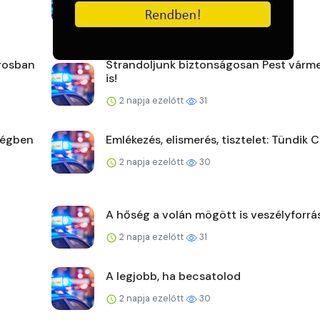
2 napja ezelőtt
28
árosban
Strandoljunk biztonságosan Pest vár
is!
2 napja ezelőtt
31
ségben
Emlékezés, elismerés, tisztelet: Tündik C
2 napja ezelőtt
30
A hőség a volán mögött is veszélyforrá
2 napja ezelőtt
31
A legjobb, ha becsatolod
2 napja ezelőtt
30