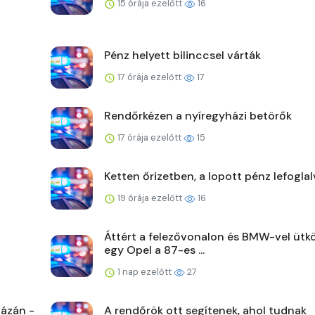
15 órája ezelőtt
16
Pénz helyett bilinccsel várták
17 órája ezelőtt
17
Rendőrkézen a nyíregyházi betörők
17 órája ezelőtt
15
Ketten őrizetben, a lopott pénz lefoglal
19 órája ezelőtt
16
Áttért a felezővonalon és BMW-vel ütk
egy Opel a 87-es ...
1 nap ezelőtt
27
ázán -
A rendőrök ott segítenek, ahol tudnak