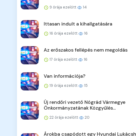
9 órája ezelőtt
14
Ittasan indult a kihallgatására
16 órája ezelőtt
16
Az erőszakos fellépés nem megoldás
17 órája ezelőtt
16
Van információja?
19 órája ezelőtt
15
Új rendőri vezető Nógrád Vármegye
Önkormányzatának Közgyűlés...
22 órája ezelőtt
20
Árokba csapódott egy Hyundai Lukácsh