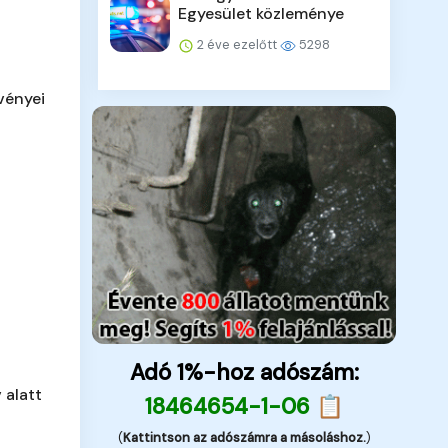
Egyesület közleménye
2 éve ezelőtt
5298
vényei
Adó 1%-hoz adószám:
 alatt
18464654-1-06 📋
(
Kattintson az adószámra a másoláshoz.
)