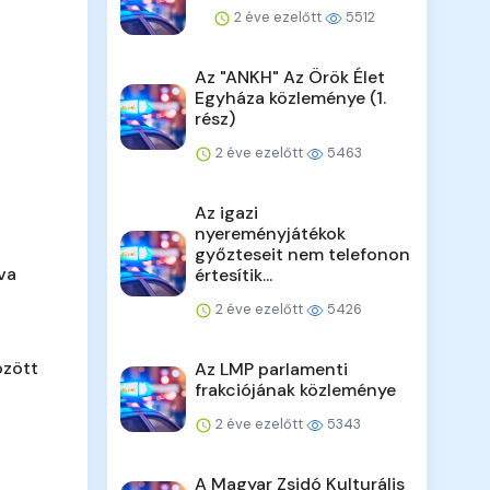
2 éve ezelőtt
5512
Az "ANKH" Az Örök Élet
Egyháza közleménye (1.
rész)
2 éve ezelőtt
5463
Az igazi
nyereményjátékok
győzteseit nem telefonon
va
értesítik...
2 éve ezelőtt
5426
özött
Az LMP parlamenti
frakciójának közleménye
2 éve ezelőtt
5343
A Magyar Zsidó Kulturális