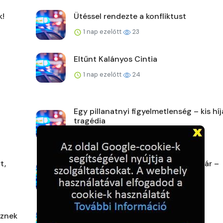
k!
Ütéssel rendezte a konfliktust
1 nap ezelőtt
23
Eltűnt Kalányos Cintia
1 nap ezelőtt
24
Egy pillanatnyi figyelmetlenség – kis hí
tragédia
1 nap ezelőtt
24
t,
Aludt az autóban a szlovák házaspár –
szalagkorlátnak ütközö...
2 napja ezelőtt
29
űznek
Egy mezőn találtak rá