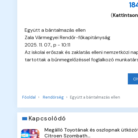
18
(
Kattintson
Együtt a bántalmazás ellen
Zala Vármegyei Rendőr-főkapitányság
2025. 11. 07., p - 10:11
Az iskolai erőszak és zaklatás elleni nemzetközi 
tartottak a bűnmegelőzéssel foglalkozó munkatár
Ol
Főoldal
Rendőrség
Együtt a bántalmazás ellen
Kapcsolódó
Megálló Toyotának és oszlopnak ütközö
Citroen Szombath...