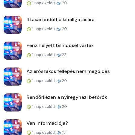
1 nap ezelőtt
20
Ittasan indult a kihallgatására
1 nap ezelőtt
20
Pénz helyett bilinccsel várták
1 nap ezelőtt
22
Az erőszakos fellépés nem megoldás
1 nap ezelőtt
20
Rendőrkézen a nyíregyházi betörők
1 nap ezelőtt
20
Van információja?
1 nap ezelőtt
18