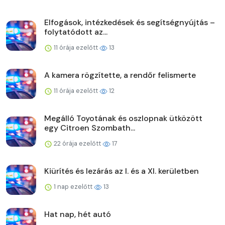
Elfogások, intézkedések és segítségnyújtás –
folytatódott az...
11 órája ezelőtt
13
A kamera rögzítette, a rendőr felismerte
11 órája ezelőtt
12
Megálló Toyotának és oszlopnak ütközött
egy Citroen Szombath...
22 órája ezelőtt
17
Kiürítés és lezárás az I. és a XI. kerületben
1 nap ezelőtt
13
Hat nap, hét autó