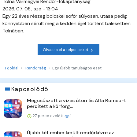
Tolna Vármegyei Rendőr-főkapitányság
2026. 07. 08., sze - 13:04
Egy 22 éves részeg bölcskei sofőr súlyosan, utasa pedig
könnyebben sérült meg a kedden éjjel történt balesetben
Tolnában.
Olvassa el a teljes cikket
Főoldal
Rendőrség
Egy újabb tanulságos eset
Kapcsolódó
Megcsúszott a vizes úton és Alfa Romeo-t
perdített a körforg...
27 perce ezelőtt
1
Újabb két ember került rendőrkézre az