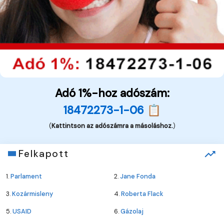
Adó 1%-hoz adószám:
18472273-1-06 📋
(
Kattintson az adószámra a másoláshoz.
)
Felkapott
1.
Parlament
2.
Jane Fonda
3.
Kozármisleny
4.
Roberta Flack
5.
USAID
6.
Gázolaj