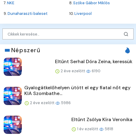
7.
NKE
8.
Szőke Gábor Miklós
9.
Dunaharaszti baleset
10.
Liverpool
Népszerű
Eltűnt Serhal Dóra Zeina, keressük
2 éve ezelőtt
6190
Gyalogátkelőhelyen ütött el egy fiatal nőt egy
KIA Szombathe...
2 éve ezelőtt
5986
Eltűnt Zsólya Kíra Veronika
1 év ezelőtt
5818