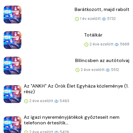
Barátkozott, majd rabolt
1 év ezelőtt
5732
Totálkár
2 éve ezelőtt
5668
Bilincsben az autótolvaj
2 éve ezelőtt
5512
Az "ANKH" Az Örök Élet Egyháza közleménye (1.
rész)
2 éve ezelőtt
5463
Az igazi nyereményjátékok győzteseit nem
telefonon értesítik...
2 éve ezelőtt
5426