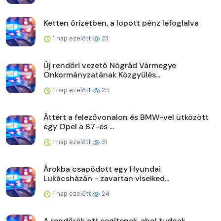
Ketten őrizetben, a lopott pénz lefoglalva
1 nap ezelőtt
23
Új rendőri vezető Nógrád Vármegye
Önkormányzatának Közgyűlés...
1 nap ezelőtt
25
Áttért a felezővonalon és BMW-vel ütközött
egy Opel a 87-es ...
1 nap ezelőtt
31
Árokba csapódott egy Hyundai
Lukácsházán - zavartan viselked...
1 nap ezelőtt
24
A rendőrök ott segítenek, ahol tudnak