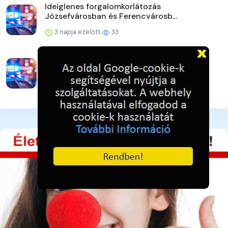
Ideiglenes forgalomkorlátozás
Józsefvárosban és Ferencvárosb...
3 napja ezelőtt
33
Strandoljunk biztonságosan Pest
vármegyében is!
3 napja ezelőtt
35