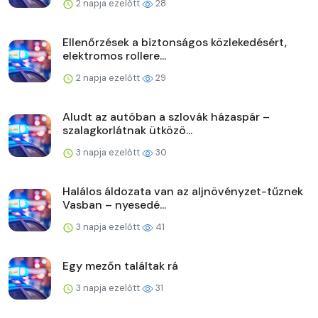
2 napja ezelőtt
28
Ellenőrzések a biztonságos közlekedésért,
elektromos rollere...
2 napja ezelőtt
29
Aludt az autóban a szlovák házaspár –
szalagkorlátnak ütközö...
3 napja ezelőtt
30
Halálos áldozata van az aljnövényzet-tűznek
Vasban – nyesedé...
3 napja ezelőtt
41
Egy mezőn találtak rá
3 napja ezelőtt
31