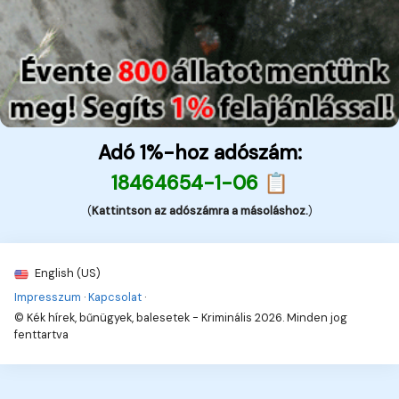
Adó 1%-hoz adószám:
18464654-1-06 📋
(
Kattintson az adószámra a másoláshoz.
)
English (US)
Impresszum
·
Kapcsolat
·
© Kék hírek, bűnügyek, balesetek - Kriminális 2026. Minden jog
fenttartva