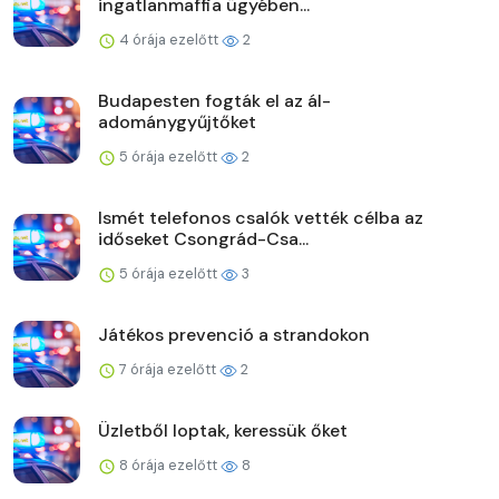
ingatlanmaffia ügyében...
4 órája ezelőtt
2
Budapesten fogták el az ál-
adománygyűjtőket
5 órája ezelőtt
2
Ismét telefonos csalók vették célba az
időseket Csongrád-Csa...
5 órája ezelőtt
3
Játékos prevenció a strandokon
7 órája ezelőtt
2
Üzletből loptak, keressük őket
8 órája ezelőtt
8