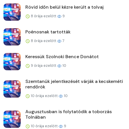
Rövid időn belül kézre került a tolvaj
8 órája ezelőtt
9
Poénosnak tartották
8 órája ezelőtt
7
Keressük Szolnoki Bence Donátot
9 órája ezelőtt
10
Szemtanúk jelentkezését várják a kecskeméti
rendőrök
10 órája ezelőtt
10
Augusztusban is folytatódik a toborzás
Tolnában
10 órája ezelőtt
9