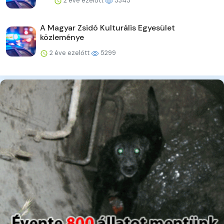
2 éve ezelőtt
5345
A Magyar Zsidó Kulturális Egyesület
közleménye
2 éve ezelőtt
5299