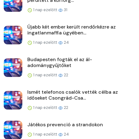
perdített a körforg...
1 nap ezelőtt
31
Újabb két ember került rendőrkézre az
ingatlanmaffia ügyében...
1 nap ezelőtt
24
Budapesten fogták el az ál-
adománygyűjtőket
1 nap ezelőtt
22
Ismét telefonos csalók vették célba az
időseket Csongrád-Csa...
1 nap ezelőtt
22
Játékos prevenció a strandokon
1 nap ezelőtt
24