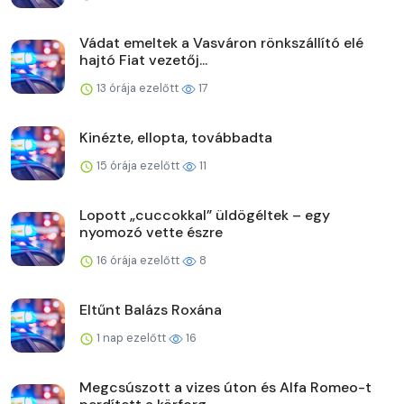
Vádat emeltek a Vasváron rönkszállító elé
hajtó Fiat vezetőj...
13 órája ezelőtt
17
Kinézte, ellopta, továbbadta
15 órája ezelőtt
11
Lopott „cuccokkal” üldögéltek – egy
nyomozó vette észre
16 órája ezelőtt
8
Eltűnt Balázs Roxána
1 nap ezelőtt
16
Megcsúszott a vizes úton és Alfa Romeo-t