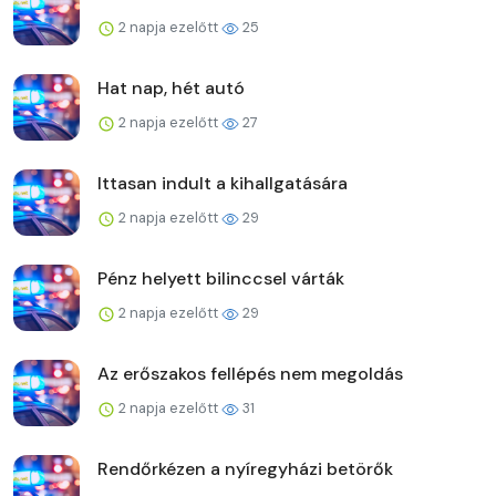
2 napja ezelőtt
25
Hat nap, hét autó
2 napja ezelőtt
27
Ittasan indult a kihallgatására
2 napja ezelőtt
29
Pénz helyett bilinccsel várták
2 napja ezelőtt
29
Az erőszakos fellépés nem megoldás
2 napja ezelőtt
31
Rendőrkézen a nyíregyházi betörők