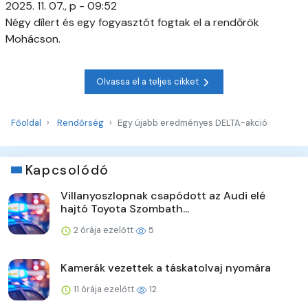
2025. 11. 07., p - 09:52
Négy dílert és egy fogyasztót fogtak el a rendőrök
Mohácson.
Olvassa el a teljes cikket
Főoldal
Rendőrség
Egy újabb eredményes DELTA-akció
Kapcsolódó
Villanyoszlopnak csapódott az Audi elé
hajtó Toyota Szombath...
2 órája ezelőtt
5
Kamerák vezettek a táskatolvaj nyomára
11 órája ezelőtt
12