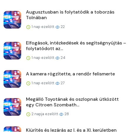
Augusztusban is folytatódik a toborzás
Tolnában
1 nap ezelőtt
22
Elfogások, intézkedések és segítségnyújtás –
folytatódott az...
1 nap ezelőtt
24
A kamera rögzítette, a rendőr felismerte
1 nap ezelőtt
27
Megálló Toyotának és oszlopnak ütközött
egy Citroen Szombath...
2 napja ezelőtt
28
Kiürítés és lezárás az I. és a XI. kerületben