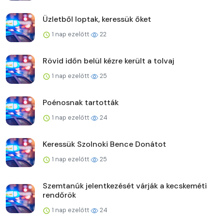
Üzletből loptak, keressük őket
1 nap ezelőtt
22
Rövid időn belül kézre került a tolvaj
1 nap ezelőtt
25
Poénosnak tartották
1 nap ezelőtt
24
Keressük Szolnoki Bence Donátot
1 nap ezelőtt
25
Szemtanúk jelentkezését várják a kecskeméti
rendőrök
1 nap ezelőtt
24