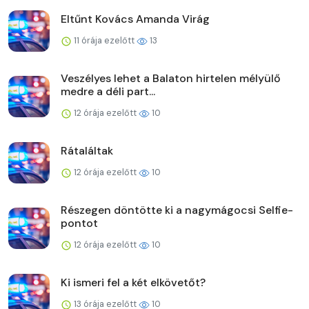
Eltűnt Kovács Amanda Virág
11 órája ezelőtt
13
Veszélyes lehet a Balaton hirtelen mélyülő
medre a déli part...
12 órája ezelőtt
10
Rátaláltak
12 órája ezelőtt
10
Részegen döntötte ki a nagymágocsi Selfie-
pontot
12 órája ezelőtt
10
Ki ismeri fel a két elkövetőt?
13 órája ezelőtt
10