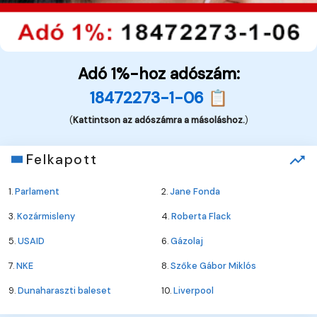
Adó 1%-hoz adószám:
18472273-1-06 📋
(
Kattintson az adószámra a másoláshoz.
)
Felkapott
1.
Parlament
2.
Jane Fonda
3.
Kozármisleny
4.
Roberta Flack
5.
USAID
6.
Gázolaj
7.
NKE
8.
Szőke Gábor Miklós
9.
Dunaharaszti baleset
10.
Liverpool