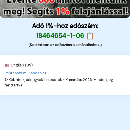
Adó 1%-hoz adószám:
18464654-1-06 📋
(
Kattintson az adószámra a másoláshoz.
)
English (US)
Impresszum
·
Kapcsolat
·
© Kék hírek, bűnügyek, balesetek - Kriminális 2026. Minden jog
fenttartva