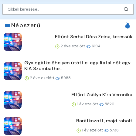
Népszerű
Eltűnt Serhal Dóra Zeina, keressük
2 éve ezelőtt
6194
Gyalogátkelőhelyen ütött el egy fiatal nőt egy
KIA Szombathe...
2 éve ezelőtt
5988
Eltűnt Zsólya Kíra Veronika
1 év ezelőtt
5820
Barátkozott, majd rabolt
1 év ezelőtt
5736