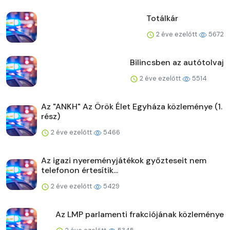
Totálkár
2 éve ezelőtt
5672
Bilincsben az autótolvaj
2 éve ezelőtt
5514
Az "ANKH" Az Örök Élet Egyháza közleménye (1.
rész)
2 éve ezelőtt
5466
Az igazi nyereményjátékok győzteseit nem
telefonon értesítik...
2 éve ezelőtt
5429
Az LMP parlamenti frakciójának közleménye