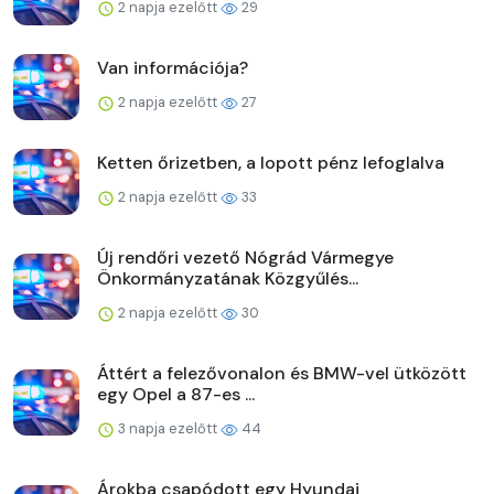
2 napja ezelőtt
29
Van információja?
2 napja ezelőtt
27
Ketten őrizetben, a lopott pénz lefoglalva
2 napja ezelőtt
33
Új rendőri vezető Nógrád Vármegye
Önkormányzatának Közgyűlés...
2 napja ezelőtt
30
Áttért a felezővonalon és BMW-vel ütközött
egy Opel a 87-es ...
3 napja ezelőtt
44
Árokba csapódott egy Hyundai