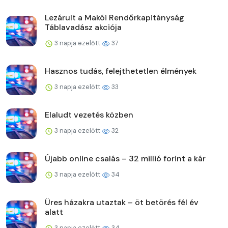
Lezárult a Makói Rendőrkapitányság
Táblavadász akciója
3 napja ezelőtt
37
Hasznos tudás, felejthetetlen élmények
3 napja ezelőtt
33
Elaludt vezetés közben
3 napja ezelőtt
32
Újabb online csalás – 32 millió forint a kár
3 napja ezelőtt
34
Üres házakra utaztak – öt betörés fél év
alatt
3 napja ezelőtt
34