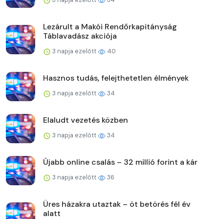
Lezárult a Makói Rendőrkapitányság
Táblavadász akciója
3 napja ezelőtt
40
Hasznos tudás, felejthetetlen élmények
3 napja ezelőtt
34
Elaludt vezetés közben
3 napja ezelőtt
34
Újabb online csalás – 32 millió forint a kár
3 napja ezelőtt
36
Üres házakra utaztak – öt betörés fél év
alatt