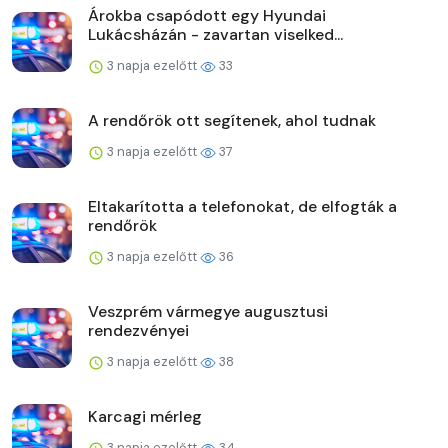
Árokba csapódott egy Hyundai
Lukácsházán - zavartan viselked...
3 napja ezelőtt
33
A rendőrök ott segítenek, ahol tudnak
3 napja ezelőtt
37
Eltakarította a telefonokat, de elfogták a
rendőrök
3 napja ezelőtt
36
Veszprém vármegye augusztusi
rendezvényei
3 napja ezelőtt
38
Karcagi mérleg
3 napja ezelőtt
34