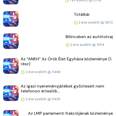
1 év ezelőtt
5736
Totálkár
2 éve ezelőtt
5672
Bilincsben az autótolvaj
2 éve ezelőtt
5514
Az "ANKH" Az Örök Élet Egyháza közleménye (1.
rész)
2 éve ezelőtt
5466
Az igazi nyereményjátékok győzteseit nem
telefonon értesítik...
2 éve ezelőtt
5429
Az LMP parlamenti frakciójának közleménye