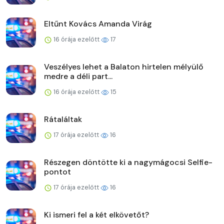
Eltűnt Kovács Amanda Virág
16 órája ezelőtt
17
Veszélyes lehet a Balaton hirtelen mélyülő
medre a déli part...
16 órája ezelőtt
15
Rátaláltak
17 órája ezelőtt
16
Részegen döntötte ki a nagymágocsi Selfie-
pontot
17 órája ezelőtt
16
Ki ismeri fel a két elkövetőt?