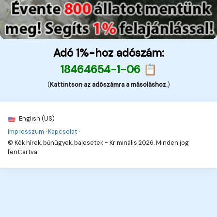
Adó 1%-hoz adószám:
18464654-1-06 📋
(
Kattintson az adószámra a másoláshoz.
)
English (US)
Impresszum
·
Kapcsolat
·
© Kék hírek, bűnügyek, balesetek - Kriminális 2026. Minden jog
fenttartva