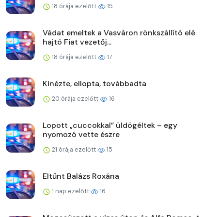
18 órája ezelőtt
15
Vádat emeltek a Vasváron rönkszállító elé
hajtó Fiat vezetőj...
18 órája ezelőtt
17
Kinézte, ellopta, továbbadta
20 órája ezelőtt
16
Lopott „cuccokkal” üldögéltek – egy
nyomozó vette észre
21 órája ezelőtt
15
Eltűnt Balázs Roxána
1 nap ezelőtt
16