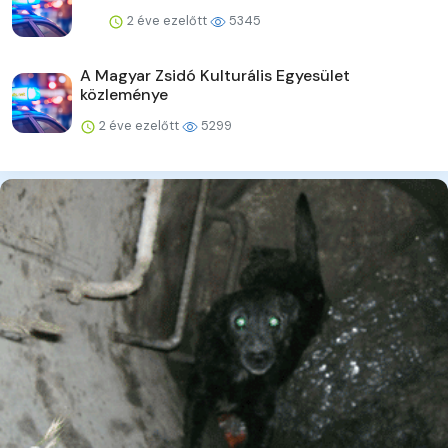
2 éve ezelőtt
5345
A Magyar Zsidó Kulturális Egyesület
közleménye
2 éve ezelőtt
5299