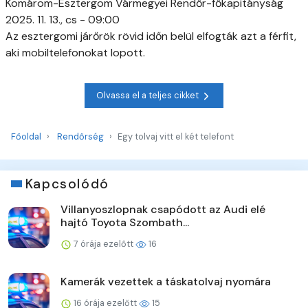
Komárom-Esztergom Vármegyei Rendőr-főkapitányság
2025. 11. 13., cs - 09:00
Az esztergomi járőrök rövid időn belül elfogták azt a férfit,
aki mobiltelefonokat lopott.
Olvassa el a teljes cikket
Főoldal
Rendőrség
Egy tolvaj vitt el két telefont
Kapcsolódó
Villanyoszlopnak csapódott az Audi elé
hajtó Toyota Szombath...
7 órája ezelőtt
16
Kamerák vezettek a táskatolvaj nyomára
16 órája ezelőtt
15