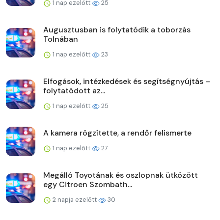
1 nap ezelőtt
25
Augusztusban is folytatódik a toborzás
Tolnában
1 nap ezelőtt
23
Elfogások, intézkedések és segítségnyújtás –
folytatódott az...
1 nap ezelőtt
25
A kamera rögzítette, a rendőr felismerte
1 nap ezelőtt
27
Megálló Toyotának és oszlopnak ütközött
egy Citroen Szombath...
2 napja ezelőtt
30