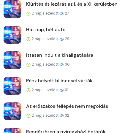
Kiürítés és lezárás az I. és a XI. kerületben
2 napja ezelőtt
27
Hat nap, hét autó
2 napja ezelőtt
29
Ittasan indult a kihallgatására
2 napja ezelőtt
30
Pénz helyett bilinccsel várták
2 napja ezelőtt
31
Az erőszakos fellépés nem megoldás
2 napja ezelőtt
32
Rendőrkézen a nyíregyházi betörők