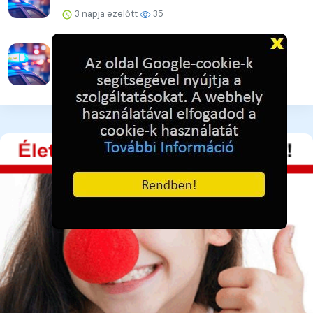
3 napja ezelőtt
35
Vigyázat! Újra támadnak az online csalók!
3 napja ezelőtt
36