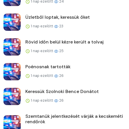
1 nap ezelőtt
24
Üzletből loptak, keressük őket
1 nap ezelőtt
23
Rövid időn belül kézre került a tolvaj
1 nap ezelőtt
25
Poénosnak tartották
1 nap ezelőtt
26
Keressük Szolnoki Bence Donátot
1 nap ezelőtt
26
Szemtanúk jelentkezését várják a kecskeméti
rendőrök