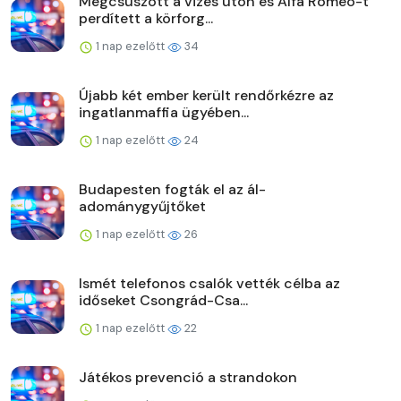
Megcsúszott a vizes úton és Alfa Romeo-t
perdített a körforg...
1 nap ezelőtt
34
Újabb két ember került rendőrkézre az
ingatlanmaffia ügyében...
1 nap ezelőtt
24
Budapesten fogták el az ál-
adománygyűjtőket
1 nap ezelőtt
26
Ismét telefonos csalók vették célba az
időseket Csongrád-Csa...
1 nap ezelőtt
22
Játékos prevenció a strandokon