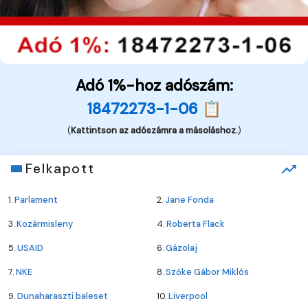
Adó 1%-hoz adószám:
18472273-1-06 📋
(
Kattintson az adószámra a másoláshoz.
)
Felkapott
1.
Parlament
2.
Jane Fonda
3.
Kozármisleny
4.
Roberta Flack
5.
USAID
6.
Gázolaj
7.
NKE
8.
Szőke Gábor Miklós
9.
Dunaharaszti baleset
10.
Liverpool