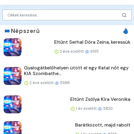
Népszerű
Eltűnt Serhal Dóra Zeina, keressük
2 éve ezelőtt
6195
Gyalogátkelőhelyen ütött el egy fiatal nőt egy
KIA Szombathe...
2 éve ezelőtt
5988
Eltűnt Zsólya Kíra Veronika
1 év ezelőtt
5820
Barátkozott, majd rabolt