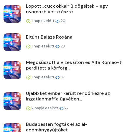
Lopott „cuccokkal” üldögéltek – egy
nyomozó vette észre
1 nap ezelőtt
20
Eltűnt Balázs Roxána
1 nap ezelőtt
23
Megcsúszott a vizes úton és Alfa Romeo-t
perdített a körforg...
1 nap ezelőtt
37
Újabb két ember került rendőrkézre az
ingatlanmaffia ügyében...
2 napja ezelőtt
27
Budapesten fogták el az ál-
adománygyűjtőket