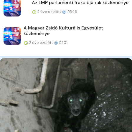
Az LMP parlamenti frakciójának közleménye
2 éve ezelőtt
5346
A Magyar Zsidó Kulturális Egyesület
közleménye
2 éve ezelőtt
5301