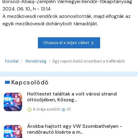
Borsod-Abaúj-Zemplén Vármegyei Rendőr-főkapitányság
2024. 06. 10., h - 13:14
A mezőkövesdi rendőrök azonosították, majd elfogták az
egyik mezőkövesdi dohánybolt támadóját.
Olvassa el a teljes cikket
Főoldal
Rendőrség
Egy napon belül őrizetben a trafikrabló
Kapcsolódó
Holttestet találtak a volt városi strand
öltözőjében, Kőszeg...
6 órája ezelőtt
10
Árokba hajtott egy VW Szombathelyen -
rendőrautó kísérte a m...