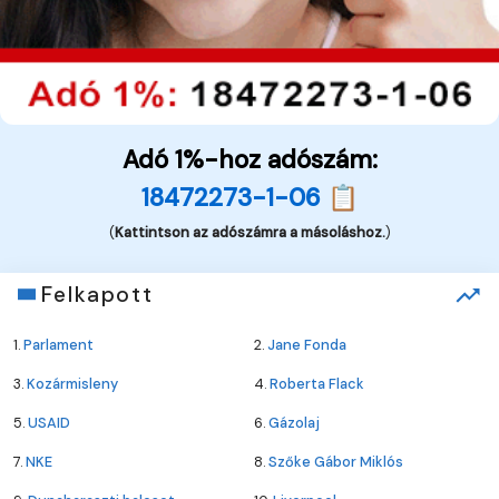
Adó 1%-hoz adószám:
18472273-1-06 📋
(
Kattintson az adószámra a másoláshoz.
)
Felkapott
1.
Parlament
2.
Jane Fonda
3.
Kozármisleny
4.
Roberta Flack
5.
USAID
6.
Gázolaj
7.
NKE
8.
Szőke Gábor Miklós