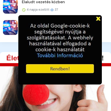
Elaludt vezetés közben
4 napja ezelőtt
37
Újabb online csalás – 32 millió forint a kár
4 napja ezelőtt
42