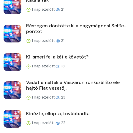
Rátaláltak
1 nap ezelőtt
21
Részegen döntötte ki a nagymágocsi Selfie-
pontot
1 nap ezelőtt
21
Ki ismeri fel a két elkövetőt?
1 nap ezelőtt
18
Vádat emeltek a Vasváron rönkszállító elé
hajtó Fiat vezetőj...
1 nap ezelőtt
23
Kinézte, ellopta, továbbadta
1 nap ezelőtt
22