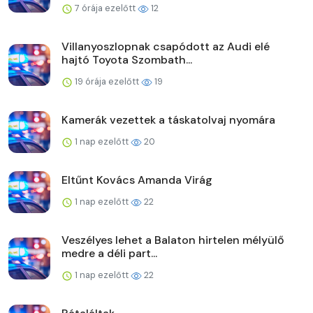
7 órája ezelőtt
12
Villanyoszlopnak csapódott az Audi elé
hajtó Toyota Szombath...
19 órája ezelőtt
19
Kamerák vezettek a táskatolvaj nyomára
1 nap ezelőtt
20
Eltűnt Kovács Amanda Virág
1 nap ezelőtt
22
Veszélyes lehet a Balaton hirtelen mélyülő
medre a déli part...
1 nap ezelőtt
22