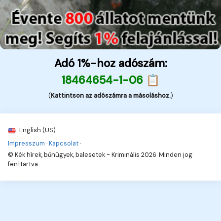
Adó 1%-hoz adószám:
18464654-1-06 📋
(
Kattintson az adószámra a másoláshoz.
)
English (US)
Impresszum
·
Kapcsolat
·
© Kék hírek, bűnügyek, balesetek - Kriminális 2026. Minden jog
fenttartva