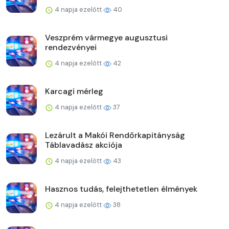
4 napja ezelőtt
40
Veszprém vármegye augusztusi
rendezvényei
4 napja ezelőtt
42
Karcagi mérleg
4 napja ezelőtt
37
Lezárult a Makói Rendőrkapitányság
Táblavadász akciója
4 napja ezelőtt
43
Hasznos tudás, felejthetetlen élmények
4 napja ezelőtt
38