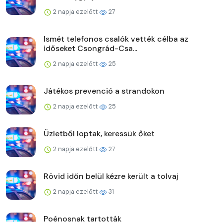
2 napja ezelőtt
27
Ismét telefonos csalók vették célba az
időseket Csongrád-Csa...
2 napja ezelőtt
25
Játékos prevenció a strandokon
2 napja ezelőtt
25
Üzletből loptak, keressük őket
2 napja ezelőtt
27
Rövid időn belül kézre került a tolvaj
2 napja ezelőtt
31
Poénosnak tartották