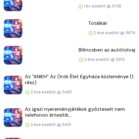
1 év ezelőtt
5736
Totálkár
2 éve ezelőtt
5674
Bilincsben az autótolvaj
2 éve ezelőtt
5515
Az "ANKH" Az Örök Élet Egyháza közleménye (1.
rész)
2 éve ezelőtt
5467
Az igazi nyereményjátékok győzteseit nem
telefonon értesítik...
2 éve ezelőtt
5431