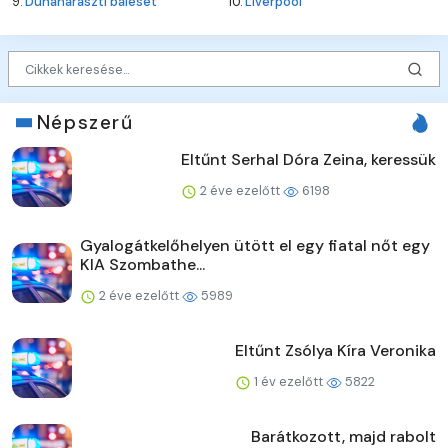
9.
Dunaharaszti baleset
10.
Liverpool
Népszerű
Eltűnt Serhal Dóra Zeina, keressük
2 éve ezelőtt
6198
Gyalogátkelőhelyen ütött el egy fiatal nőt egy
KIA Szombathe...
2 éve ezelőtt
5989
Eltűnt Zsólya Kíra Veronika
1 év ezelőtt
5822
Barátkozott, majd rabolt