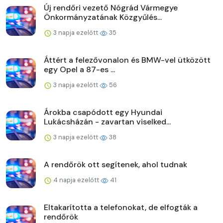
Új rendőri vezető Nógrád Vármegye
Önkormányzatának Közgyűlés...
3 napja ezelőtt
35
Áttért a felezővonalon és BMW-vel ütközött
egy Opel a 87-es ...
3 napja ezelőtt
56
Árokba csapódott egy Hyundai
Lukácsházán - zavartan viselked...
3 napja ezelőtt
38
A rendőrök ott segítenek, ahol tudnak
4 napja ezelőtt
41
Eltakarította a telefonokat, de elfogták a
rendőrök