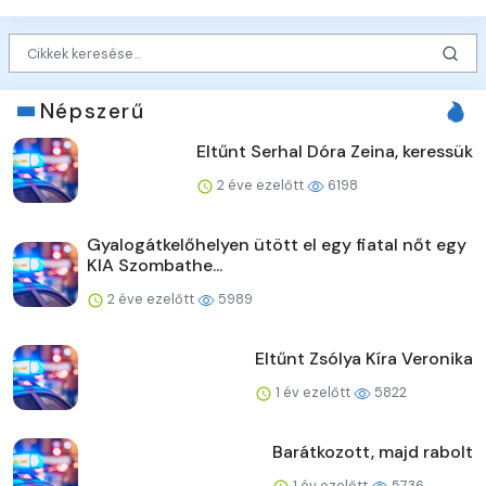
Népszerű
Eltűnt Serhal Dóra Zeina, keressük
2 éve ezelőtt
6198
Gyalogátkelőhelyen ütött el egy fiatal nőt egy
KIA Szombathe...
2 éve ezelőtt
5989
Eltűnt Zsólya Kíra Veronika
1 év ezelőtt
5822
Barátkozott, majd rabolt
1 év ezelőtt
5736