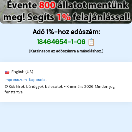
Adó 1%-hoz adószám:
18464654-1-06 📋
(
Kattintson az adószámra a másoláshoz.
)
English (US)
Impresszum
·
Kapcsolat
·
© Kék hírek, bűnügyek, balesetek - Kriminális 2026. Minden jog
fenttartva