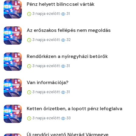
Pénz helyett bilinccsel várták
3 napja ezelőtt
31
Az erőszakos fellépés nem megoldás
3 napja ezelőtt
32
Rendőrkézen a nyíregyházi betörők
3 napja ezelőtt
31
Van információja?
3 napja ezelőtt
31
Ketten őrizetben, a lopott pénz lefoglalva
3 napja ezelőtt
33
Új rendőri vezető Nógrád Vármegye