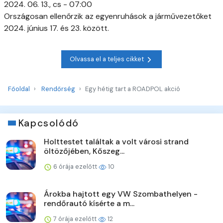
2024. 06. 13., cs - 07:00
Országosan ellenőrzik az egyenruhások a járművezetőket
2024. június 17. és 23. között.
Olvassa el a teljes cikket
Főoldal
Rendőrség
Egy hétig tart a ROADPOL akció
Kapcsolódó
Holttestet találtak a volt városi strand
öltözőjében, Kőszeg...
6 órája ezelőtt
10
Árokba hajtott egy VW Szombathelyen -
rendőrautó kísérte a m...
7 órája ezelőtt
12