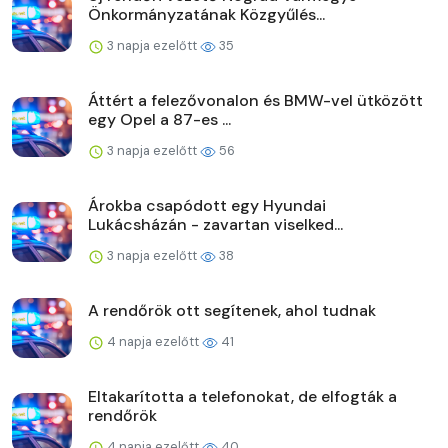
Önkormányzatának Közgyűlés...
3 napja ezelőtt
35
Áttért a felezővonalon és BMW-vel ütközött
egy Opel a 87-es ...
3 napja ezelőtt
56
Árokba csapódott egy Hyundai
Lukácsházán - zavartan viselked...
3 napja ezelőtt
38
A rendőrök ott segítenek, ahol tudnak
4 napja ezelőtt
41
Eltakarította a telefonokat, de elfogták a
rendőrök
4 napja ezelőtt
40