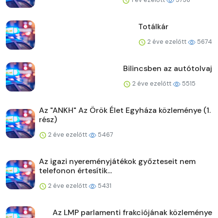
Totálkár
2 éve ezelőtt
5674
Bilincsben az autótolvaj
2 éve ezelőtt
5515
Az "ANKH" Az Örök Élet Egyháza közleménye (1.
rész)
2 éve ezelőtt
5467
Az igazi nyereményjátékok győzteseit nem
telefonon értesítik...
2 éve ezelőtt
5431
Az LMP parlamenti frakciójának közleménye