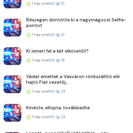
1 nap ezelőtt
21
Részegen döntötte ki a nagymágocsi Selfie-
pontot
1 nap ezelőtt
21
Ki ismeri fel a két elkövetőt?
1 nap ezelőtt
18
Vádat emeltek a Vasváron rönkszállító elé
hajtó Fiat vezetőj...
1 nap ezelőtt
23
Kinézte, ellopta, továbbadta
1 nap ezelőtt
22