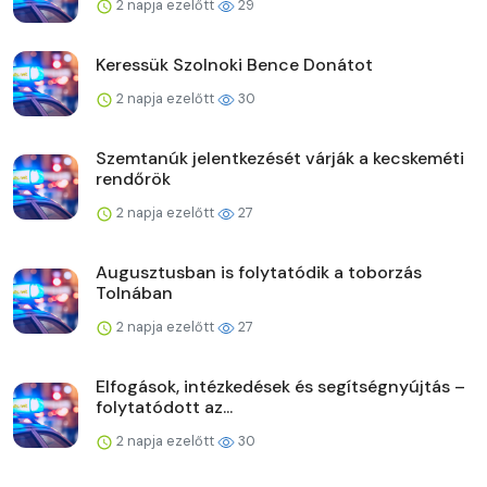
2 napja ezelőtt
29
Keressük Szolnoki Bence Donátot
2 napja ezelőtt
30
Szemtanúk jelentkezését várják a kecskeméti
rendőrök
2 napja ezelőtt
27
Augusztusban is folytatódik a toborzás
Tolnában
2 napja ezelőtt
27
Elfogások, intézkedések és segítségnyújtás –
folytatódott az...
2 napja ezelőtt
30