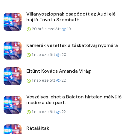
Villanyoszlopnak csapódott az Audi elé
hajtó Toyota Szombath...
20 órája ezelőtt
19
Kamerák vezettek a táskatolvaj nyomára
1 nap ezelőtt
20
Eltűnt Kovács Amanda Virág
1 nap ezelőtt
22
Veszélyes lehet a Balaton hirtelen mélyülő
medre a déli part...
1 nap ezelőtt
22
Rátaláltak