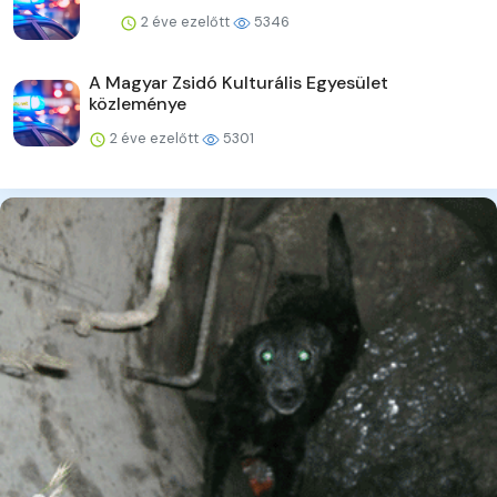
2 éve ezelőtt
5346
A Magyar Zsidó Kulturális Egyesület
közleménye
2 éve ezelőtt
5301