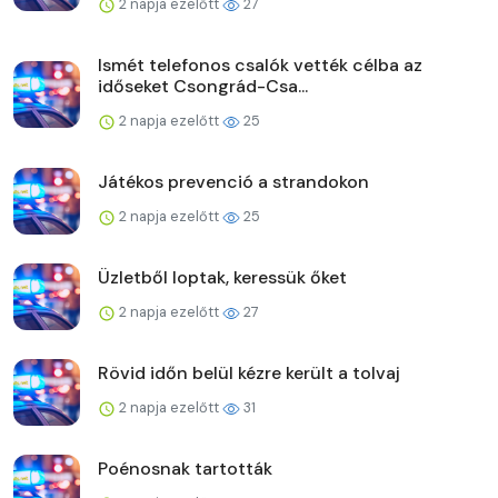
2 napja ezelőtt
27
Ismét telefonos csalók vették célba az
időseket Csongrád-Csa...
2 napja ezelőtt
25
Játékos prevenció a strandokon
2 napja ezelőtt
25
Üzletből loptak, keressük őket
2 napja ezelőtt
27
Rövid időn belül kézre került a tolvaj
2 napja ezelőtt
31
Poénosnak tartották