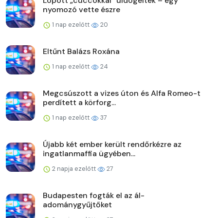
Lopott „cuccokkal” üldögéltek – egy
nyomozó vette észre
1 nap ezelőtt
20
Eltűnt Balázs Roxána
1 nap ezelőtt
24
Megcsúszott a vizes úton és Alfa Romeo-t
perdített a körforg...
1 nap ezelőtt
37
Újabb két ember került rendőrkézre az
ingatlanmaffia ügyében...
2 napja ezelőtt
27
Budapesten fogták el az ál-
adománygyűjtőket