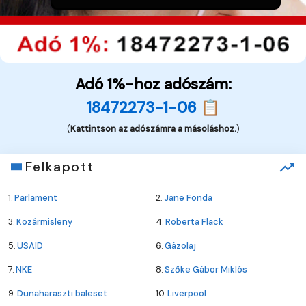
Adó 1%-hoz adószám:
18472273-1-06 📋
(
Kattintson az adószámra a másoláshoz.
)
Felkapott
1.
Parlament
2.
Jane Fonda
3.
Kozármisleny
4.
Roberta Flack
5.
USAID
6.
Gázolaj
7.
NKE
8.
Szőke Gábor Miklós
9.
Dunaharaszti baleset
10.
Liverpool