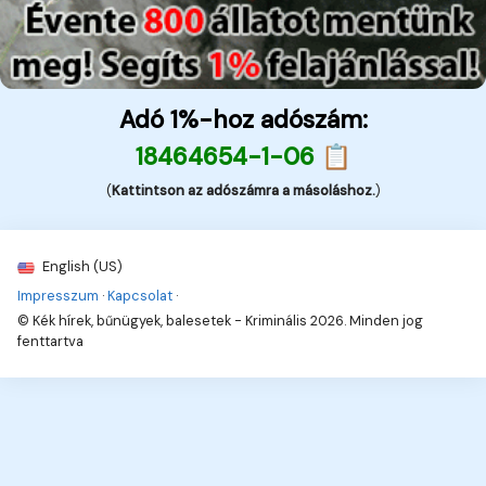
Adó 1%-hoz adószám:
18464654-1-06 📋
(
Kattintson az adószámra a másoláshoz.
)
English (US)
Impresszum
·
Kapcsolat
·
© Kék hírek, bűnügyek, balesetek - Kriminális 2026. Minden jog
fenttartva