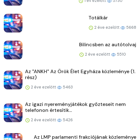
1 év ezelőtt
5730
Totálkár
2 éve ezelőtt
5668
Bilincsben az autótolvaj
2 éve ezelőtt
5510
Az "ANKH" Az Örök Élet Egyháza közleménye (1.
rész)
2 éve ezelőtt
5463
Az igazi nyereményjátékok győzteseit nem
telefonon értesítik...
2 éve ezelőtt
5426
Az LMP parlamenti frakciójának közleménye