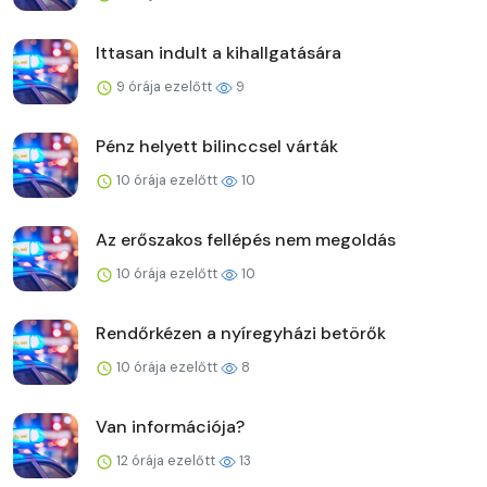
Ittasan indult a kihallgatására
9 órája ezelőtt
9
Pénz helyett bilinccsel várták
10 órája ezelőtt
10
Az erőszakos fellépés nem megoldás
10 órája ezelőtt
10
Rendőrkézen a nyíregyházi betörők
10 órája ezelőtt
8
Van információja?
12 órája ezelőtt
13