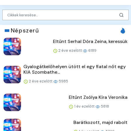
Népszerű
Eltűnt Serhal Dóra Zeina, keressük
2 éve ezelőtt
6189
Gyalogátkelőhelyen ütött el egy fiatal nőt egy
KIA Szombathe...
2 éve ezelőtt
5985
Eltűnt Zsólya Kíra Veronika
1 év ezelőtt
5818
Barátkozott, majd rabolt