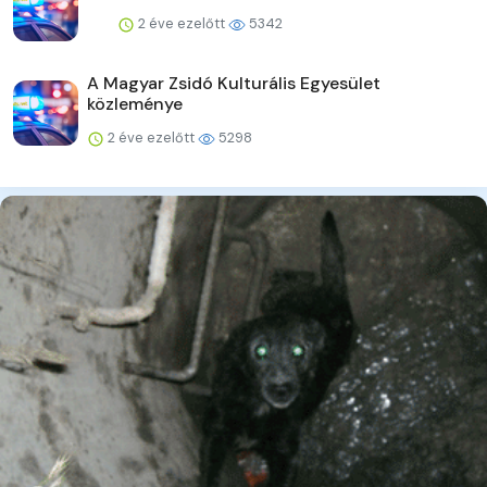
2 éve ezelőtt
5342
A Magyar Zsidó Kulturális Egyesület
közleménye
2 éve ezelőtt
5298