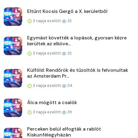
Eltűnt Kocsis Gergő a X. kerületből
3 napja ezelőtt
32
Egymást követték a lopások, gyorsan kézre
kerültek az elköve...
3 napja ezelőtt
32
Külföld: Rendőrök és tűzoltók is felvonultak
az Amsterdam Pr...
3 napja ezelőtt
34
Álca mögött a csalók
3 napja ezelőtt
39
Perceken belül elfogták a rablót
Kiskunfélegyházán