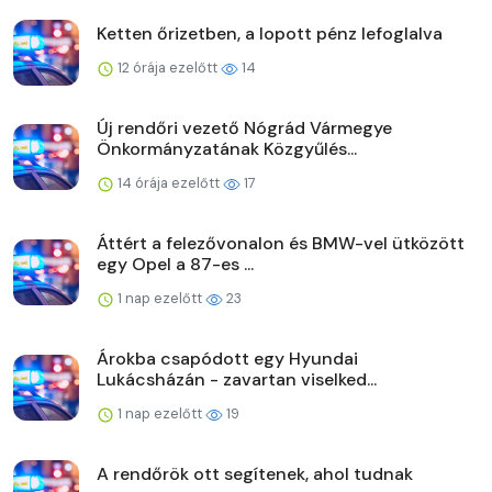
Ketten őrizetben, a lopott pénz lefoglalva
12 órája ezelőtt
14
Új rendőri vezető Nógrád Vármegye
Önkormányzatának Közgyűlés...
14 órája ezelőtt
17
Áttért a felezővonalon és BMW-vel ütközött
egy Opel a 87-es ...
1 nap ezelőtt
23
Árokba csapódott egy Hyundai
Lukácsházán - zavartan viselked...
1 nap ezelőtt
19
A rendőrök ott segítenek, ahol tudnak