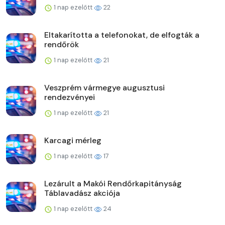
1 nap ezelőtt
22
Eltakarította a telefonokat, de elfogták a
rendőrök
1 nap ezelőtt
21
Veszprém vármegye augusztusi
rendezvényei
1 nap ezelőtt
21
Karcagi mérleg
1 nap ezelőtt
17
Lezárult a Makói Rendőrkapitányság
Táblavadász akciója
1 nap ezelőtt
24