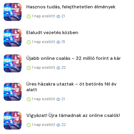
Hasznos tudás, felejthetetlen élmények
1 nap ezelőtt
21
Elaludt vezetés közben
1 nap ezelőtt
15
Újabb online csalás – 32 millió forint a kár
1 nap ezelőtt
22
Üres házakra utaztak – öt betörés fél év
alatt
1 nap ezelőtt
21
Vigyázat! Újra támadnak az online csalók!
1 nap ezelőtt
22