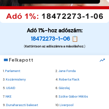
Adó 1%-hoz adószám:
18472273-1-06 📋
(
Kattintson az adószámra a másoláshoz.
)
Felkapott
1.
Parlament
2.
Jane Fonda
3.
Kozármisleny
4.
Roberta Flack
5.
USAID
6.
Gázolaj
7.
NKE
8.
Szőke Gábor Miklós
9.
Dunaharaszti baleset
10.
Liverpool