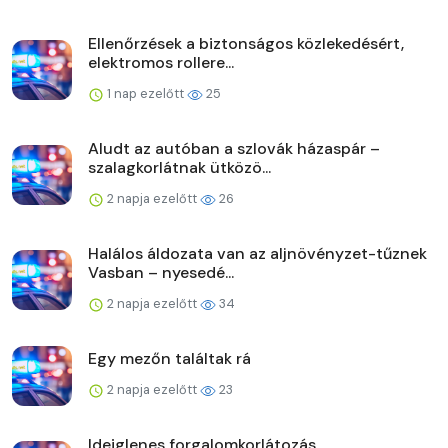
Ellenőrzések a biztonságos közlekedésért,
elektromos rollere...
1 nap ezelőtt
25
Aludt az autóban a szlovák házaspár –
szalagkorlátnak ütközö...
2 napja ezelőtt
26
Halálos áldozata van az aljnövényzet-tűznek
Vasban – nyesedé...
2 napja ezelőtt
34
Egy mezőn találtak rá
2 napja ezelőtt
23
Ideiglenes forgalomkorlátozás