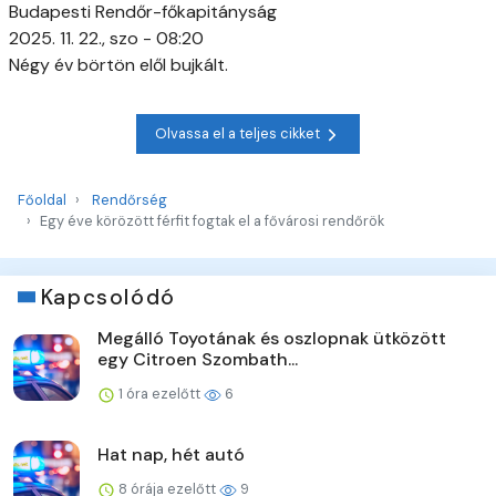
Budapesti Rendőr-főkapitányság
2025. 11. 22., szo - 08:20
Négy év börtön elől bujkált.
Olvassa el a teljes cikket
Főoldal
Rendőrség
Egy éve körözött férfit fogtak el a fővárosi rendőrök
Kapcsolódó
Megálló Toyotának és oszlopnak ütközött
egy Citroen Szombath...
1 óra ezelőtt
6
Hat nap, hét autó
8 órája ezelőtt
9