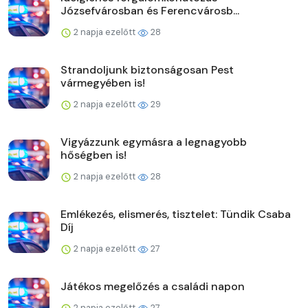
Józsefvárosban és Ferencvárosb...
2 napja ezelőtt
28
Strandoljunk biztonságosan Pest
vármegyében is!
2 napja ezelőtt
29
Vigyázzunk egymásra a legnagyobb
hőségben is!
2 napja ezelőtt
28
Emlékezés, elismerés, tisztelet: Tündik Csaba
Díj
2 napja ezelőtt
27
Játékos megelőzés a családi napon
2 napja ezelőtt
27