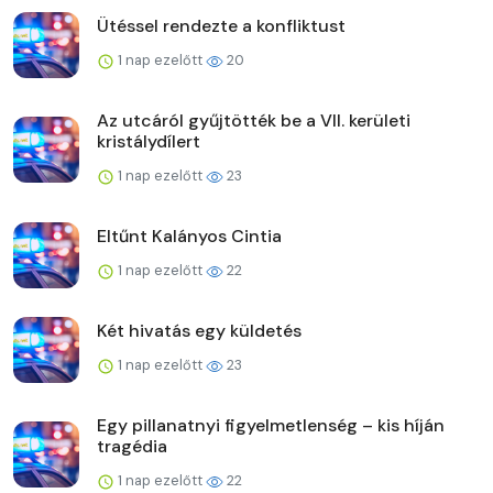
Ütéssel rendezte a konfliktust
1 nap ezelőtt
20
Az utcáról gyűjtötték be a VII. kerületi
kristálydílert
1 nap ezelőtt
23
Eltűnt Kalányos Cintia
1 nap ezelőtt
22
Két hivatás egy küldetés
1 nap ezelőtt
23
Egy pillanatnyi figyelmetlenség – kis híján
tragédia
1 nap ezelőtt
22