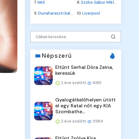
7.
NKE
8.
Szőke Gábor Miklós
9.
Dunaharaszti baleset
10.
Liverpool
Népszerű
Eltűnt Serhal Dóra Zeina,
keressük
2 éve ezelőtt
6189
Gyalogátkelőhelyen ütött
el egy fiatal nőt egy KIA
Szombathe...
2 éve ezelőtt
5984
Eltűnt Zsólya Kíra