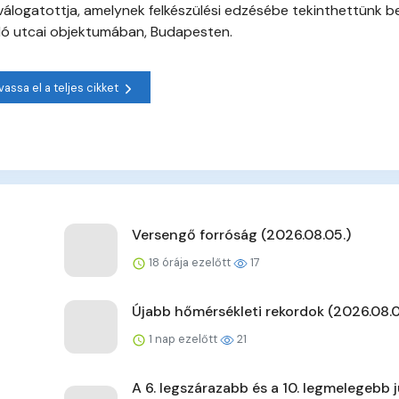
álogatottja, amelynek felkészülési edzésébe tekinthettünk b
lló utcai objektumában, Budapesten.
vassa el a teljes cikket
Versengő forróság (2026.08.05.)
18 órája ezelőtt
17
Újabb hőmérsékleti rekordok (2026.08.0
1 nap ezelőtt
21
A 6. legszárazabb és a 10. legmelegebb j