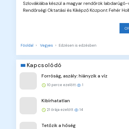
Szlovákiába készül a magyar rendőrök labdarúgó-v
Rendőrségi Oktatási és Kiképző Központ Fehér Ho
Ol
Főoldal
Vegyes
Edzésen is edzésben
Kapcsolódó
Forróság, aszály: hiányzik a víz
10 perce ezelőtt
1
Kibírhatatlan
21 órája ezelőtt
14
Tetőzik a hőség