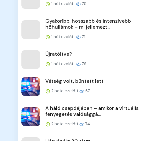
1 hét ezelőtt
75
Gyakoribb, hosszabb és intenzívebb
hőhullámok – mi jellemezt...
1 hét ezelőtt
71
Újratöltve?
1 hét ezelőtt
79
Vétség volt, bűntett lett
2 hete ezelőtt
67
A háló csapdájában – amikor a virtuális
fenyegetés valósággá...
2 hete ezelőtt
74