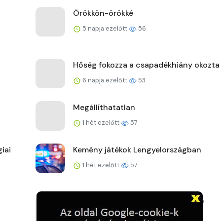
Örökkön-örökké
5 napja ezelőtt
56
Hőség fokozza a csapadékhiány okozta
6 napja ezelőtt
53
Megállíthatatlan
1 hét ezelőtt
57
iai
Kemény játékok Lengyelországban
1 hét ezelőtt
57
Új fővárosi szélrekord (2026.07.27.)
1 hét ezelőtt
55