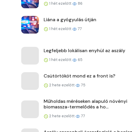
1 hét ezelőtt
86
Liána a gyógyulás útján
1 hét ezelőtt
77
Legfeljebb lokálisan enyhül az aszály
1 hét ezelőtt
65
Csütörtököt mond ez a front is?
2 hete ezelőtt
75
Műholdas méréseken alapuló növényi
biomassza-termelődés a ho...
2 hete ezelőtt
77