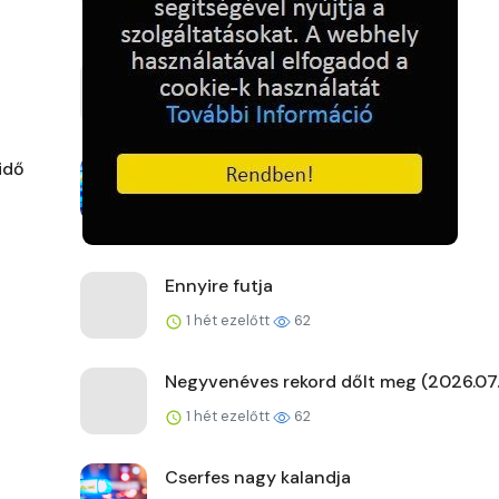
A kemence előtt
1 hét ezelőtt
63
idő
Nincs nagyobb zsaru!
1 hét ezelőtt
67
Ennyire futja
1 hét ezelőtt
62
Negyvenéves rekord dőlt meg (2026.07.
1 hét ezelőtt
62
Cserfes nagy kalandja