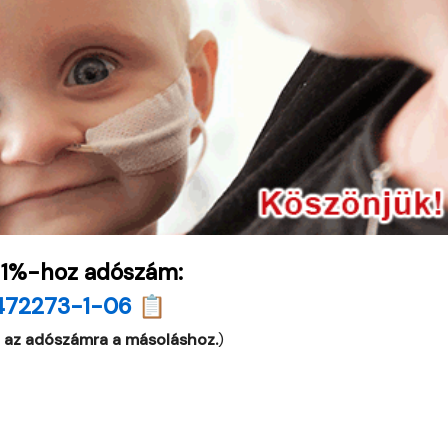
 1%-hoz adószám:
472273-1-06 📋
 az adószámra a másoláshoz.
)