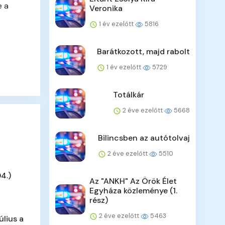
e a
Veronika
1 év ezelőtt
5816
Barátkozott, majd rabolt
1 év ezelőtt
5729
Totálkár
2 éve ezelőtt
5668
Bilincsben az autótolvaj
2 éve ezelőtt
5510
4.)
Az "ANKH" Az Örök Élet
Egyháza közleménye (1.
rész)
2 éve ezelőtt
5463
úlius a