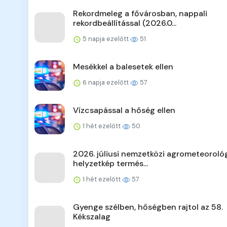
Rekordmeleg a fővárosban, nappali
rekordbeállítással (2026.0...
5 napja ezelőtt
51
Mesékkel a balesetek ellen
6 napja ezelőtt
57
Vízcsapással a hőség ellen
1 hét ezelőtt
50
2026. júliusi nemzetközi agrometeorológ
helyzetkép termés...
1 hét ezelőtt
57
Gyenge szélben, hőségben rajtol az 58.
Kékszalag