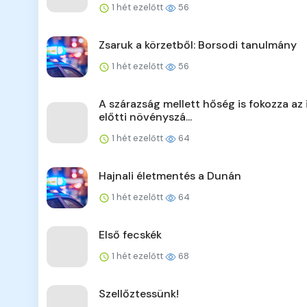
1 hét ezelőtt
56
Zsaruk a körzetből: Borsodi tanulmány
1 hét ezelőtt
56
A szárazság mellett hőség is fokozza az 
előtti növényszá...
1 hét ezelőtt
64
Hajnali életmentés a Dunán
1 hét ezelőtt
64
Első fecskék
1 hét ezelőtt
68
Szellőztessünk!