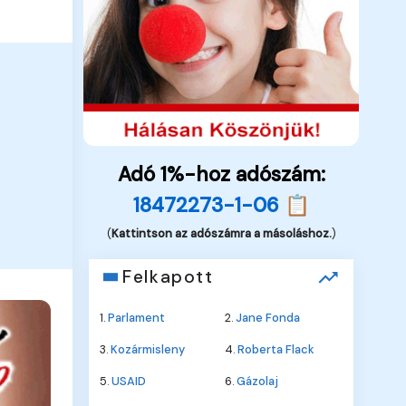
Adó 1%-hoz adószám:
18472273-1-06 📋
(
Kattintson az adószámra a másoláshoz.
)
Felkapott
1.
Parlament
2.
Jane Fonda
3.
Kozármisleny
4.
Roberta Flack
5.
USAID
6.
Gázolaj