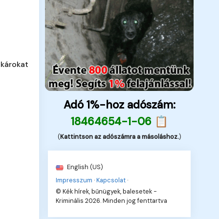
 károkat
Adó 1%-hoz adószám:
18464654-1-06 📋
(
Kattintson az adószámra a másoláshoz.
)
English (US)
Impresszum
·
Kapcsolat
·
© Kék hírek, bűnügyek, balesetek -
Kriminális 2026. Minden jog fenttartva