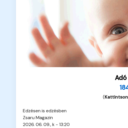
Adó
18
(
Kattintson
Edzésen is edzésben
Zsaru Magazin
2026. 06. 09., k - 13:20