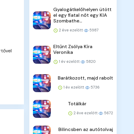
Gyalogátkelőhelyen ütött
el egy fiatal nőt egy KIA
Szombathe...
2 éve ezelőtt
5987
Eltűnt Zsólya Kíra
rtővel
Veronika
1 év ezelőtt
5820
Barátkozott, majd rabolt
1 év ezelőtt
5736
Totálkár
2 éve ezelőtt
5672
Bilincsben az autótolvaj