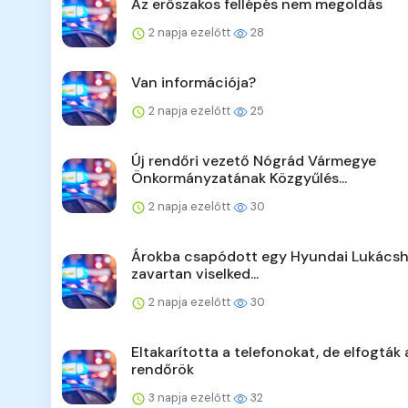
Az erőszakos fellépés nem megoldás
2 napja ezelőtt
28
Van információja?
2 napja ezelőtt
25
Új rendőri vezető Nógrád Vármegye
Önkormányzatának Közgyűlés...
2 napja ezelőtt
30
Árokba csapódott egy Hyundai Lukácsh
zavartan viselked...
2 napja ezelőtt
30
Eltakarította a telefonokat, de elfogták 
rendőrök
3 napja ezelőtt
32