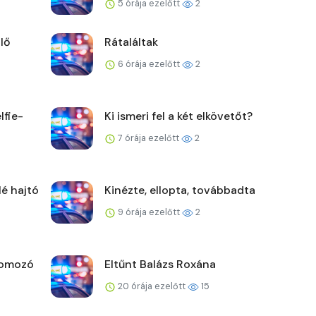
5 órája ezelőtt
2
lő
Rátaláltak
6 órája ezelőtt
2
lfie-
Ki ismeri fel a két elkövetőt?
7 órája ezelőtt
2
lé hajtó
Kinézte, ellopta, továbbadta
9 órája ezelőtt
2
yomozó
Eltűnt Balázs Roxána
20 órája ezelőtt
15