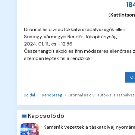
18
(
Kattintson
Drónnal és civil autókkal a szabályszegők ellen
Somogy Vármegyei Rendőr-főkapitányság
2024. 01. 11., cs - 12:56
Összehangolt akció és finn módszeres ellenőrzés 
szemben léptek fel a rendőrök.
Ol
Főoldal
Rendőrség
Drónnal és civil autókkal a szabálys
Kapcsolódó
Kamerák vezettek a táskatolvaj nyomár