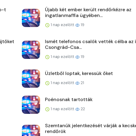
o-t
Újabb két ember került rendőrkézre az
ingatlanmaffia ügyében...
1 nap ezelőtt
19
jtőket
Ismét telefonos csalók vették célba az 
Csongrád-Csa...
1 nap ezelőtt
19
Üzletből loptak, keressük őket
1 nap ezelőtt
21
Poénosnak tartották
1 nap ezelőtt
22
Szemtanúk jelentkezését várják a kecsk
rendőrök