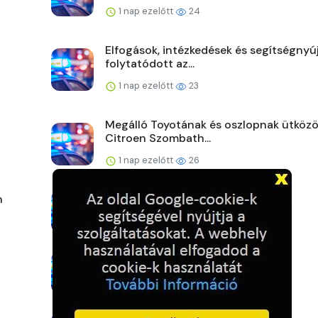
1 nap ezelőtt
24
Elfogások, intézkedések és segítségnyú
folytatódott az...
1 nap ezelőtt
23
Megálló Toyotának és oszlopnak ütközö
Citroen Szombath...
1 nap ezelőtt
26
n
Hat nap, hét autó
2 napja ezelőtt
25
Pénz helyett bilinccsel várták
2 napja ezelőtt
28