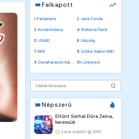
Felkapott
1.
Parlament
2.
Jane Fonda
3.
Kozármisleny
4.
Roberta Flack
5.
USAID
6.
Gázolaj
7.
NKE
8.
Szőke Gábor Miklós
9.
Dunaharaszti baleset
10.
Liverpool
Népszerű
Eltűnt Serhal Dóra Zeina,
keressük
2 éve ezelőtt
6193