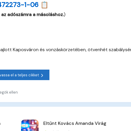
472273-1-06 📋
 az adószámra a másoláshoz.
)
zajlott Kaposváron és vonzáskörzetében, ötvenhét szabálysé
vassa el a teljes cikket
zegők ellen
a
Eltűnt Kovács Amanda Virág