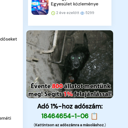
Egyesület közleménye
2 éve ezelőtt
5299
időseket
Adó 1%-hoz adószám:
18464654-1-06 📋
eméti
(
Kattintson az adószámra a másoláshoz.
)