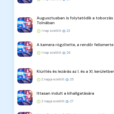
Augusztusban is folytatódik a toborzás
Tolnában
1 nap ezelőtt
22
A kamera rögzítette, a rendőr felismerte
1 nap ezelőtt
26
Kiürítés és lezárás az I. és a XI. kerületbe
2 napja ezelőtt
25
Ittasan indult a kihallgatására
2 napja ezelőtt
27