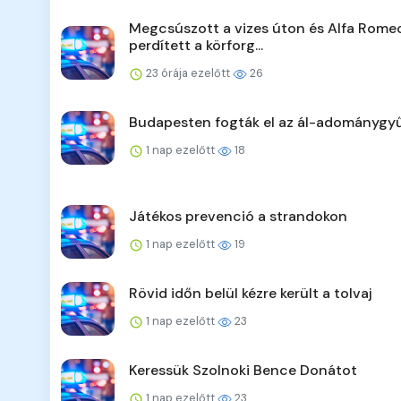
Megcsúszott a vizes úton és Alfa Rome
perdített a körforg...
23 órája ezelőtt
26
Budapesten fogták el az ál-adománygyű
1 nap ezelőtt
18
Játékos prevenció a strandokon
1 nap ezelőtt
19
Rövid időn belül kézre került a tolvaj
1 nap ezelőtt
23
Keressük Szolnoki Bence Donátot
1 nap ezelőtt
23