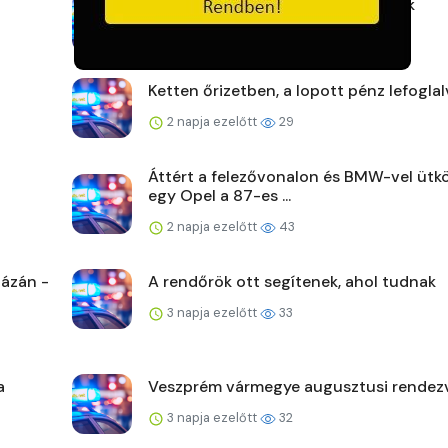
Rendőrkézen a nyíregyházi betörők
2 napja ezelőtt
27
Ketten őrizetben, a lopott pénz lefoglal
2 napja ezelőtt
29
Áttért a felezővonalon és BMW-vel ütk
egy Opel a 87-es ...
2 napja ezelőtt
43
ázán -
A rendőrök ott segítenek, ahol tudnak
3 napja ezelőtt
33
a
Veszprém vármegye augusztusi rendez
3 napja ezelőtt
32