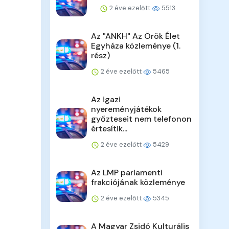
2 éve ezelőtt
5513
Az "ANKH" Az Örök Élet
Egyháza közleménye (1.
rész)
2 éve ezelőtt
5465
Az igazi
nyereményjátékok
győzteseit nem telefonon
értesítik...
2 éve ezelőtt
5429
Az LMP parlamenti
frakciójának közleménye
2 éve ezelőtt
5345
A Magyar Zsidó Kulturális