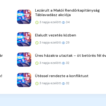
Lezárult a Makói Rendőrkapitányság
Táblavadász akciója
3 napja ezelőtt
34
Elaludt vezetés közben
3 napja ezelőtt
29
ár
Üres házakra utaztak – öt betörés fél év
3 napja ezelőtt
32
k!
Ütéssel rendezte a konfliktust
3 napja ezelőtt
32