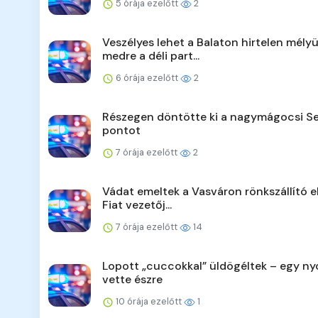
5 órája ezelőtt
2
Veszélyes lehet a Balaton hirtelen mélyü
medre a déli part...
6 órája ezelőtt
2
Részegen döntötte ki a nagymágocsi Se
pontot
7 órája ezelőtt
2
Vádat emeltek a Vasváron rönkszállító e
Fiat vezetőj...
7 órája ezelőtt
14
Lopott „cuccokkal” üldögéltek – egy n
vette észre
10 órája ezelőtt
1