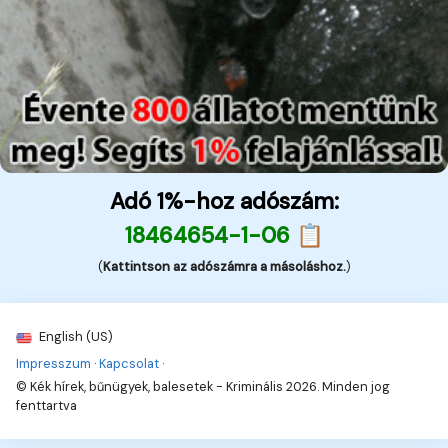
Adó 1%-hoz adószám:
18464654-1-06 📋
(
Kattintson az adószámra a másoláshoz.
)
English (US)
Impresszum
·
Kapcsolat
·
© Kék hírek, bűnügyek, balesetek - Kriminális 2026. Minden jog
fenttartva