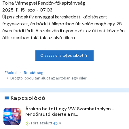
Tolna Vármegyei Rendőr-főkapitányság
2025. 11. 15., szo - 07:03
Új pszichoaktív anyaggal kereskedett, kábítószert
fogyasztott, és bódult állapotban ült volán mögé egy 25
éves faddi férfi. A szekszárdi nyomozók az úttest közepén
álló kocsiban találtak az alvó dílerre.
Olvassa el a teljes cikket
Főoldal
Rendőrség
Drogtól bódultan aludt az autóban egy díler
Kapcsolódó
Árokba hajtott egy VW Szombathelyen -
rendőrautó kísérte a m...
1 óra ezelőtt
4