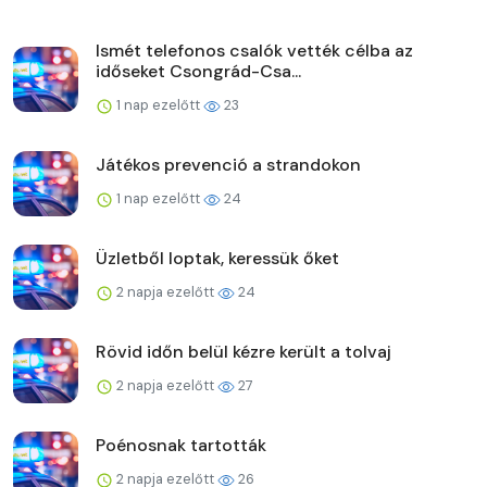
Ismét telefonos csalók vették célba az
időseket Csongrád-Csa...
1 nap ezelőtt
23
Játékos prevenció a strandokon
1 nap ezelőtt
24
Üzletből loptak, keressük őket
2 napja ezelőtt
24
Rövid időn belül kézre került a tolvaj
2 napja ezelőtt
27
Poénosnak tartották
2 napja ezelőtt
26