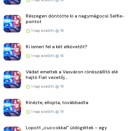
Részegen döntötte ki a nagymágocsi Selfie-
pontot
1 nap ezelőtt
18
Ki ismeri fel a két elkövetőt?
1 nap ezelőtt
16
Vádat emeltek a Vasváron rönkszállító elé
hajtó Fiat vezetőj...
1 nap ezelőtt
19
Kinézte, ellopta, továbbadta
1 nap ezelőtt
19
Lopott „cuccokkal” üldögéltek – egy