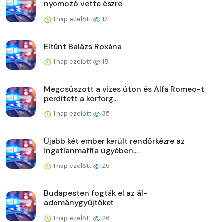
nyomozó vette észre
1 nap ezelőtt
17
Eltűnt Balázs Roxána
1 nap ezelőtt
18
Megcsúszott a vizes úton és Alfa Romeo-t
perdített a körforg...
1 nap ezelőtt
35
Újabb két ember került rendőrkézre az
ingatlanmaffia ügyében...
1 nap ezelőtt
25
Budapesten fogták el az ál-
adománygyűjtőket
1 nap ezelőtt
26