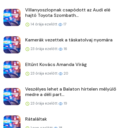
Villanyoszlopnak csapódott az Audi elé
hajtó Toyota Szombath...
14 órája ezelőtt
17
Kamerák vezettek a táskatolvaj nyomára
23 órája ezelőtt
16
Eltűnt Kovács Amanda Virág
23 órája ezelőtt
20
Veszélyes lehet a Balaton hirtelen mélyülő
medre a déli part...
23 órája ezelőtt
19
Rátaláltak
1 nap ezelőtt
18