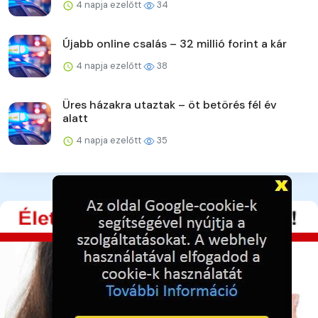
4 napja ezelőtt
34
Újabb online csalás – 32 millió forint a kár
4 napja ezelőtt
38
Üres házakra utaztak – öt betörés fél év
alatt
4 napja ezelőtt
35