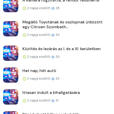
A kamera rögzítette, a rendőr felismerte
2 napja ezelőtt
28
Megálló Toyotának és oszlopnak ütközött
egy Citroen Szombath...
2 napja ezelőtt
30
Kiürítés és lezárás az I. és a XI. kerületben
2 napja ezelőtt
30
Hat nap, hét autó
2 napja ezelőtt
29
Ittasan indult a kihallgatására
2 napja ezelőtt
31