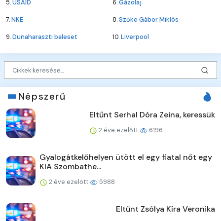
5.
USAID
6.
Gázolaj
7.
NKE
8.
Szőke Gábor Miklós
9.
Dunaharaszti baleset
10.
Liverpool
Népszerű
Eltűnt Serhal Dóra Zeina, keressük
2 éve ezelőtt
6196
Gyalogátkelőhelyen ütött el egy fiatal nőt egy
KIA Szombathe...
2 éve ezelőtt
5988
Eltűnt Zsólya Kíra Veronika