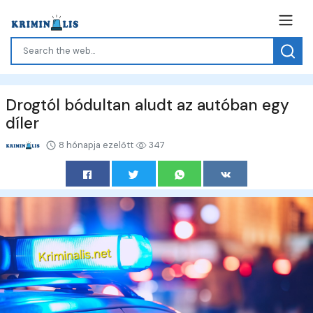
Drogtól bódultan aludt az autóban egy
díler
8 hónapja ezelőtt
347