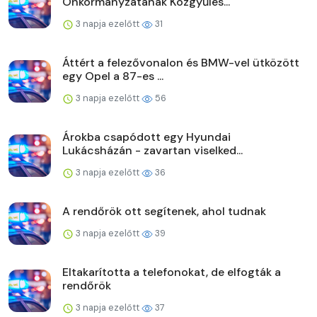
Önkormányzatának Közgyűlés...
3 napja ezelőtt
31
Áttért a felezővonalon és BMW-vel ütközött
egy Opel a 87-es ...
3 napja ezelőtt
56
Árokba csapódott egy Hyundai
Lukácsházán - zavartan viselked...
3 napja ezelőtt
36
A rendőrök ott segítenek, ahol tudnak
3 napja ezelőtt
39
Eltakarította a telefonokat, de elfogták a
rendőrök
3 napja ezelőtt
37