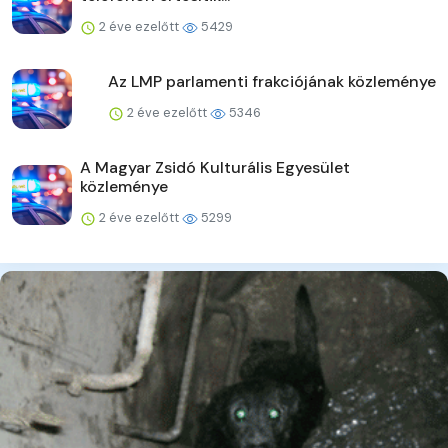
2 éve ezelőtt
5429
Az LMP parlamenti frakciójának közleménye
2 éve ezelőtt
5346
A Magyar Zsidó Kulturális Egyesület
közleménye
2 éve ezelőtt
5299