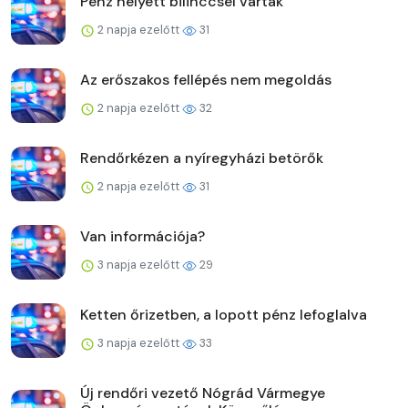
Pénz helyett bilinccsel várták
2 napja ezelőtt
31
Az erőszakos fellépés nem megoldás
2 napja ezelőtt
32
Rendőrkézen a nyíregyházi betörők
2 napja ezelőtt
31
Van információja?
3 napja ezelőtt
29
Ketten őrizetben, a lopott pénz lefoglalva
3 napja ezelőtt
33
Új rendőri vezető Nógrád Vármegye