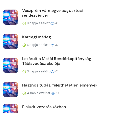
Veszprém vármegye augusztusi
rendezvényei
3 napja ezelőtt
41
Karcagi mérleg
3 napja ezelőtt
37
Lezárult a Makói Rendőrkapitányság
Táblavadász akciója
3 napja ezelőtt
41
Hasznos tudás, felejthetetlen élmények
4 napja ezelőtt
37
Elaludt vezetés közben