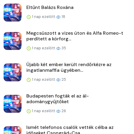
Eltűnt Balázs Roxána
1 nap ezelőtt
18
Megcsúszott a vizes úton és Alfa Romeo-t
perdített a körforg...
1 nap ezelőtt
35
Újabb két ember került rendőrkézre az
ingatlanmaffia ügyében...
1 nap ezelőtt
25
Budapesten fogták el az ál-
adománygyűjtőket
1 nap ezelőtt
26
Ismét telefonos csalók vették célba az
időseket Csongrád-Csa...