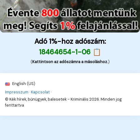
Adó 1%-hoz adószám:
18464654-1-06 📋
(
Kattintson az adószámra a másoláshoz.
)
English (US)
Impresszum
·
Kapcsolat
·
© Kék hírek, bűnügyek, balesetek - Kriminális 2026. Minden jog
fenttartva