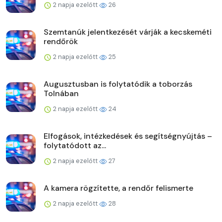
2 napja ezelőtt
26
Szemtanúk jelentkezését várják a kecskeméti
rendőrök
2 napja ezelőtt
25
Augusztusban is folytatódik a toborzás
Tolnában
2 napja ezelőtt
24
Elfogások, intézkedések és segítségnyújtás –
folytatódott az...
2 napja ezelőtt
27
A kamera rögzítette, a rendőr felismerte
2 napja ezelőtt
28