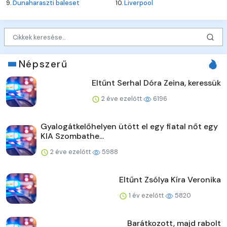
9.
Dunaharaszti baleset
10.
Liverpool
Népszerű
Eltűnt Serhal Dóra Zeina, keressük
2 éve ezelőtt
6196
Gyalogátkelőhelyen ütött el egy fiatal nőt egy
KIA Szombathe...
2 éve ezelőtt
5988
Eltűnt Zsólya Kíra Veronika
1 év ezelőtt
5820
Barátkozott, majd rabolt