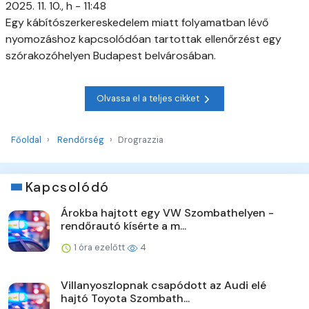
2025. 11. 10., h - 11:48
Egy kábítószerkereskedelem miatt folyamatban lévő
nyomozáshoz kapcsolódóan tartottak ellenőrzést egy
szórakozóhelyen Budapest belvárosában.
Olvassa el a teljes cikket
Főoldal
Rendőrség
Drograzzia
Kapcsolódó
Árokba hajtott egy VW Szombathelyen -
rendőrautó kísérte a m...
1 óra ezelőtt
4
Villanyoszlopnak csapódott az Audi elé
hajtó Toyota Szombath...