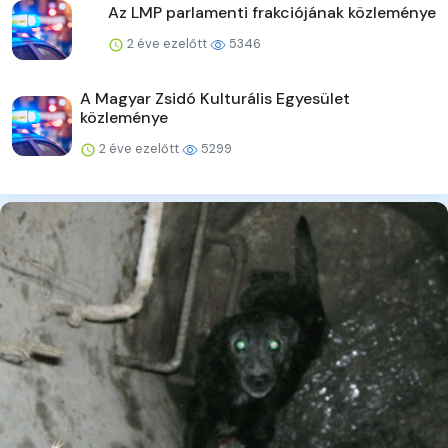
Az LMP parlamenti frakciójának közleménye
2 éve ezelőtt
5346
A Magyar Zsidó Kulturális Egyesület
közleménye
2 éve ezelőtt
5299