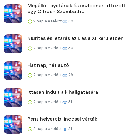
Megálló Toyotának és oszlopnak ütközött
egy Citroen Szombath...
2 napja ezelőtt
30
Kiürítés és lezárás az I. és a XI. kerületben
2 napja ezelőtt
30
Hat nap, hét autó
2 napja ezelőtt
29
Ittasan indult a kihallgatására
2 napja ezelőtt
31
Pénz helyett bilinccsel várták
2 napja ezelőtt
31