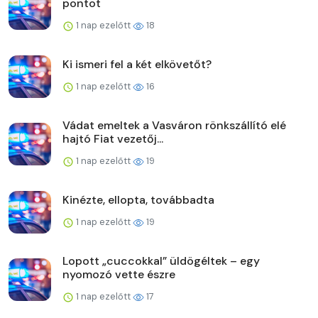
pontot
1 nap ezelőtt
18
Ki ismeri fel a két elkövetőt?
1 nap ezelőtt
16
Vádat emeltek a Vasváron rönkszállító elé
hajtó Fiat vezetőj...
1 nap ezelőtt
19
Kinézte, ellopta, továbbadta
1 nap ezelőtt
19
Lopott „cuccokkal” üldögéltek – egy
nyomozó vette észre
1 nap ezelőtt
17