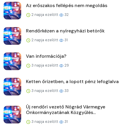
Az erőszakos fellépés nem megoldás
2 napja ezelőtt
32
Rendőrkézen a nyíregyházi betörők
2 napja ezelőtt
31
Van információja?
3 napja ezelőtt
29
Ketten őrizetben, a lopott pénz lefoglalva
3 napja ezelőtt
33
Új rendőri vezető Nógrád Vármegye
Önkormányzatának Közgyűlés...
3 napja ezelőtt
31