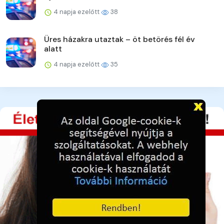
4 napja ezelőtt
38
Üres házakra utaztak – öt betörés fél év
alatt
4 napja ezelőtt
35