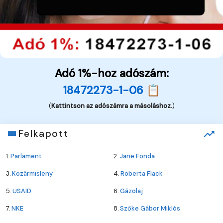
Adó 1%-hoz adószám:
18472273-1-06 📋
(
Kattintson az adószámra a másoláshoz.
)
Felkapott
1.
Parlament
2.
Jane Fonda
3.
Kozármisleny
4.
Roberta Flack
5.
USAID
6.
Gázolaj
7.
NKE
8.
Szőke Gábor Miklós