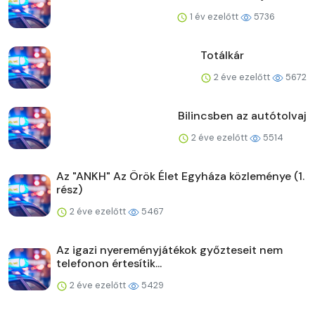
1 év ezelőtt
5736
Totálkár
2 éve ezelőtt
5672
Bilincsben az autótolvaj
2 éve ezelőtt
5514
Az "ANKH" Az Örök Élet Egyháza közleménye (1.
rész)
2 éve ezelőtt
5467
Az igazi nyereményjátékok győzteseit nem
telefonon értesítik...
2 éve ezelőtt
5429