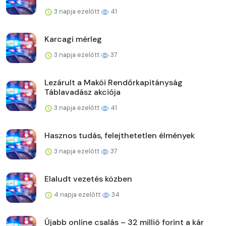
3 napja ezelőtt
41
Karcagi mérleg
3 napja ezelőtt
37
Lezárult a Makói Rendőrkapitányság
Táblavadász akciója
3 napja ezelőtt
41
Hasznos tudás, felejthetetlen élmények
3 napja ezelőtt
37
Elaludt vezetés közben
4 napja ezelőtt
34
Újabb online csalás – 32 millió forint a kár