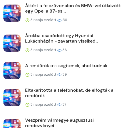
Áttért a felezővonalon és BMW-vel ütközött
egy Opel a 87-es ...
3 napja ezelőtt
56
Árokba csapódott egy Hyundai
Lukácsházán - zavartan viselked...
3 napja ezelőtt
36
A rendőrök ott segítenek, ahol tudnak
3 napja ezelőtt
39
Eltakarította a telefonokat, de elfogták a
rendőrök
3 napja ezelőtt
37
Veszprém vármegye augusztusi
rendezvényei