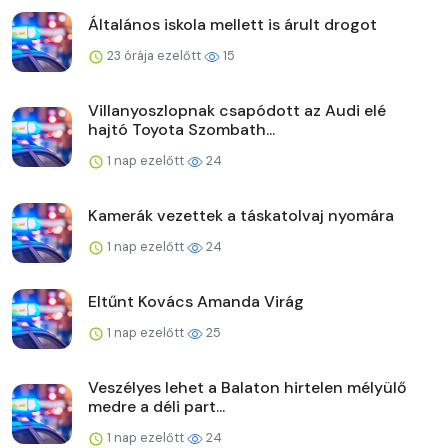
Általános iskola mellett is árult drogot
23 órája ezelőtt
15
Villanyoszlopnak csapódott az Audi elé
hajtó Toyota Szombath...
1 nap ezelőtt
24
Kamerák vezettek a táskatolvaj nyomára
1 nap ezelőtt
24
Eltűnt Kovács Amanda Virág
1 nap ezelőtt
25
Veszélyes lehet a Balaton hirtelen mélyülő
medre a déli part...
1 nap ezelőtt
24