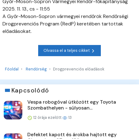
Győr-Moson-Sopron Vármegyei Rendőr-főkapitányság
2025. 11. 13., cs - 11:55
A Győr-Moson-Sopron vármegyei rendőrök Rendőrségi
Drogprevenciós Program (RedP) keretében tartottak
előadásokat.
Olvassa el a teljes cikket
Főoldal
Rendőrség
Drogprevenciós előadások
Kapcsolódó
Vespa robogóval ütközött egy Toyota
Szombathelyen - súlyosan...
12 órája ezelőtt
13
Defektet kapott és árokba hajtott egy