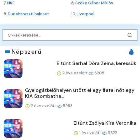
7.
NKE
8.
Szőke Gábor Miklós
9.
Dunaharaszti baleset
10.
Liverpool
Népszerű
Eltűnt Serhal Dóra Zeina, keressük
2 éve ezelőtt
6205
Gyalogátkelőhelyen ütött el egy fiatal nőt egy
KIA Szombathe...
2 éve ezelőtt
5993
Eltűnt Zsólya Kíra Veronika
1 év ezelőtt
5822