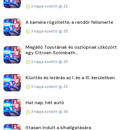
2 napja ezelőtt
33
A kamera rögzítette, a rendőr felismerte
3 napja ezelőtt
35
Megálló Toyotának és oszlopnak ütközött
egy Citroen Szombath...
3 napja ezelőtt
35
Kiürítés és lezárás az I. és a XI. kerületben
3 napja ezelőtt
33
Hat nap, hét autó
3 napja ezelőtt
36
Ittasan indult a kihallgatására