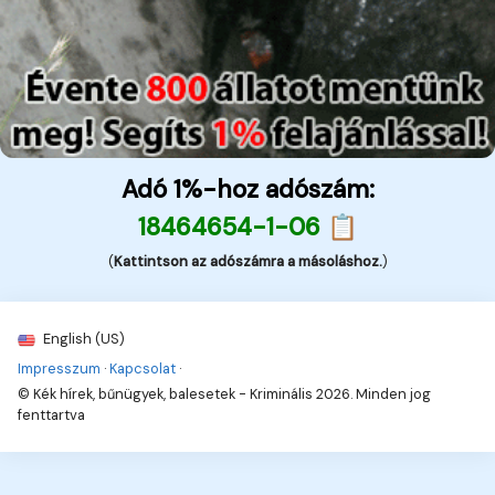
Adó 1%-hoz adószám:
18464654-1-06 📋
(
Kattintson az adószámra a másoláshoz.
)
English (US)
Impresszum
·
Kapcsolat
·
© Kék hírek, bűnügyek, balesetek - Kriminális 2026. Minden jog
fenttartva