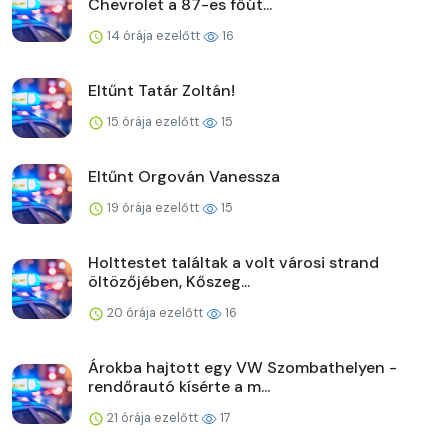
Chevrolet a 87-es főút...
14 órája ezelőtt
16
Eltűnt Tatár Zoltán!
15 órája ezelőtt
15
Eltűnt Orgován Vanessza
19 órája ezelőtt
15
Holttestet találtak a volt városi strand
öltözőjében, Kőszeg...
20 órája ezelőtt
16
Árokba hajtott egy VW Szombathelyen -
rendőrautó kísérte a m...
21 órája ezelőtt
17