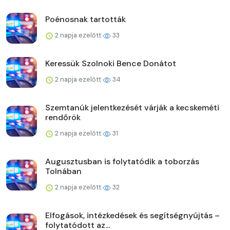
Poénosnak tartották
2 napja ezelőtt
33
Keressük Szolnoki Bence Donátot
2 napja ezelőtt
34
Szemtanúk jelentkezését várják a kecskeméti
rendőrök
2 napja ezelőtt
31
Augusztusban is folytatódik a toborzás
Tolnában
2 napja ezelőtt
32
Elfogások, intézkedések és segítségnyújtás –
folytatódott az...