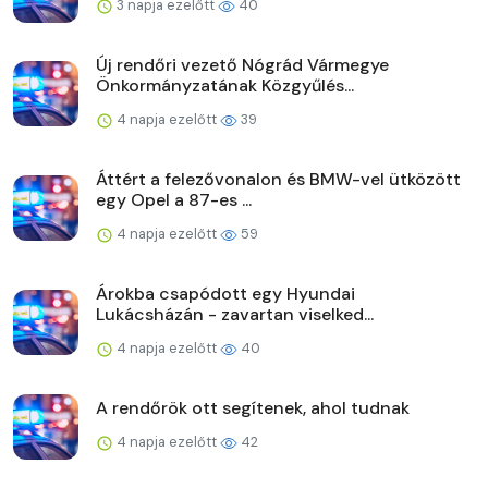
3 napja ezelőtt
40
Új rendőri vezető Nógrád Vármegye
Önkormányzatának Közgyűlés...
4 napja ezelőtt
39
Áttért a felezővonalon és BMW-vel ütközött
egy Opel a 87-es ...
4 napja ezelőtt
59
Árokba csapódott egy Hyundai
Lukácsházán - zavartan viselked...
4 napja ezelőtt
40
A rendőrök ott segítenek, ahol tudnak
4 napja ezelőtt
42