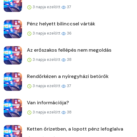
3 napja ezelőtt
37
Pénz helyett bilinccsel várták
3 napja ezelőtt
36
Az erőszakos fellépés nem megoldás
3 napja ezelőtt
38
Rendőrkézen a nyíregyházi betörők
3 napja ezelőtt
37
Van információja?
3 napja ezelőtt
38
Ketten őrizetben, a lopott pénz lefoglalva