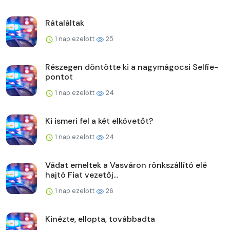
Rátaláltak
1 nap ezelőtt
25
Részegen döntötte ki a nagymágocsi Selfie-
pontot
1 nap ezelőtt
24
Ki ismeri fel a két elkövetőt?
1 nap ezelőtt
24
Vádat emeltek a Vasváron rönkszállító elé
hajtó Fiat vezetőj...
1 nap ezelőtt
26
Kinézte, ellopta, továbbadta