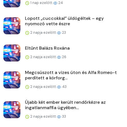
1 nap ezelőtt
24
Lopott „cuccokkal” üldögéltek – egy
nyomozó vette észre
2 napja ezelőtt
23
Eltűnt Balázs Roxána
2 napja ezelőtt
26
Megcsúszott a vizes úton és Alfa Romeo-t
perdített a körforg...
2 napja ezelőtt
43
Újabb két ember került rendőrkézre az
ingatlanmaffia ügyében...
2 napja ezelőtt
33