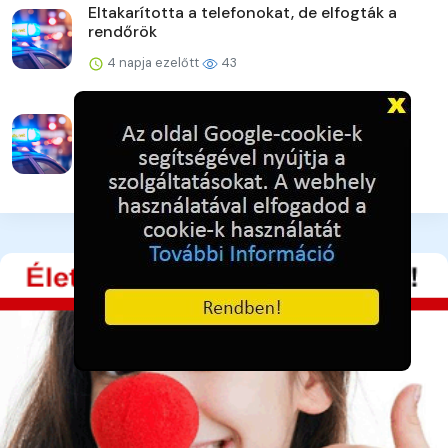
Eltakarította a telefonokat, de elfogták a
rendőrök
4 napja ezelőtt
43
Veszprém vármegye augusztusi
rendezvényei
4 napja ezelőtt
43