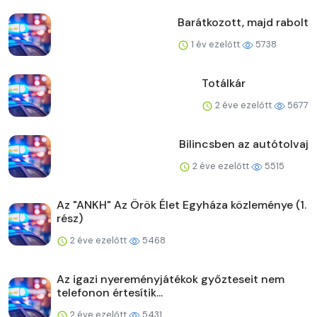
Barátkozott, majd rabolt
1 év ezelőtt
5738
Totálkár
2 éve ezelőtt
5677
Bilincsben az autótolvaj
2 éve ezelőtt
5515
Az "ANKH" Az Örök Élet Egyháza közleménye (1.
rész)
2 éve ezelőtt
5468
Az igazi nyereményjátékok győzteseit nem
telefonon értesítik...
2 éve ezelőtt
5431