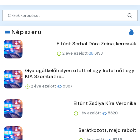
Népszerű
Eltűnt Serhal Dóra Zeina, keressük
2 éve ezelőtt
6193
Gyalogátkelőhelyen ütött el egy fiatal nőt egy
KIA Szombathe...
2 éve ezelőtt
5987
Eltűnt Zsólya Kíra Veronika
1 év ezelőtt
5820
Barátkozott, majd rabolt
1 év ezelőtt
5735