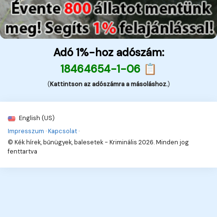
Adó 1%-hoz adószám:
18464654-1-06 📋
(
Kattintson az adószámra a másoláshoz.
)
English (US)
Impresszum
·
Kapcsolat
·
© Kék hírek, bűnügyek, balesetek - Kriminális 2026. Minden jog
fenttartva