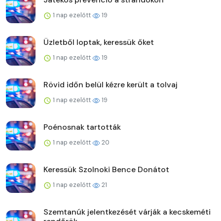
1 nap ezelőtt
19
Üzletből loptak, keressük őket
1 nap ezelőtt
19
Rövid időn belül kézre került a tolvaj
1 nap ezelőtt
19
Poénosnak tartották
1 nap ezelőtt
20
Keressük Szolnoki Bence Donátot
1 nap ezelőtt
21
Szemtanúk jelentkezését várják a kecskeméti