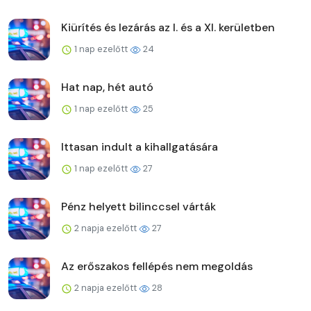
Kiürítés és lezárás az I. és a XI. kerületben
1 nap ezelőtt
24
Hat nap, hét autó
1 nap ezelőtt
25
Ittasan indult a kihallgatására
1 nap ezelőtt
27
Pénz helyett bilinccsel várták
2 napja ezelőtt
27
Az erőszakos fellépés nem megoldás
2 napja ezelőtt
28