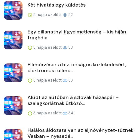
Két hivatás egy küldetés
3 napja ezelőtt
32
Egy pillanatnyi figyelmetlenség – kis híján
tragédia
3 napja ezelőtt
33
Ellenőrzések a biztonságos közlekedésért,
elektromos rollere...
3 napja ezelőtt
33
Aludt az autóban a szlovák házaspár –
szalagkorlátnak ütközö...
3 napja ezelőtt
34
Halálos áldozata van az aljnövényzet-tűznek
Vasban – nyesedé...