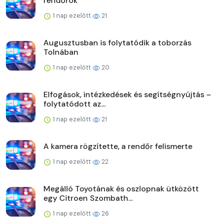
rendőrök
1 nap ezelőtt
21
Augusztusban is folytatódik a toborzás
Tolnában
1 nap ezelőtt
20
Elfogások, intézkedések és segítségnyújtás –
folytatódott az...
1 nap ezelőtt
21
A kamera rögzítette, a rendőr felismerte
1 nap ezelőtt
22
Megálló Toyotának és oszlopnak ütközött
egy Citroen Szombath...
1 nap ezelőtt
26