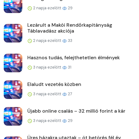
2 napja ezelőtt
29
Lezárult a Makói Rendőrkapitányság
Táblavadász akciója
2 napja ezelőtt
33
Hasznos tudás, felejthetetlen élmények
3 napja ezelőtt
31
Elaludt vezetés közben
3 napja ezelőtt
27
Újabb online csalás – 32 millió forint a kár
3 napja ezelőtt
29
Üres házakra utaztak – öt betörés fél év