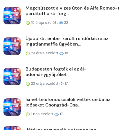
Megcsúszott a vizes úton és Alfa Romeo-t
perdített a körforg...
18 órája ezelőtt
22
Újabb két ember került rendőrkézre az
ingatlanmaffia ügyében...
23 órája ezelőtt
18
Budapesten fogták el az ál-
adománygyűjtőket
23 órája ezelőtt
17
Ismét telefonos csalók vették célba az
időseket Csongrád-Csa...
1 nap ezelőtt
17
Játékos prevenció a strandokon