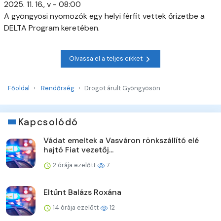
2025. 11. 16., v - 08:00
A gyöngyösi nyomozók egy helyi férfit vettek őrizetbe a
DELTA Program keretében.
Olvassa el a teljes cikket
Főoldal
Rendőrség
Drogot árult Gyöngyösön
Kapcsolódó
Vádat emeltek a Vasváron rönkszállító elé
hajtó Fiat vezetőj...
2 órája ezelőtt
7
Eltűnt Balázs Roxána
14 órája ezelőtt
12