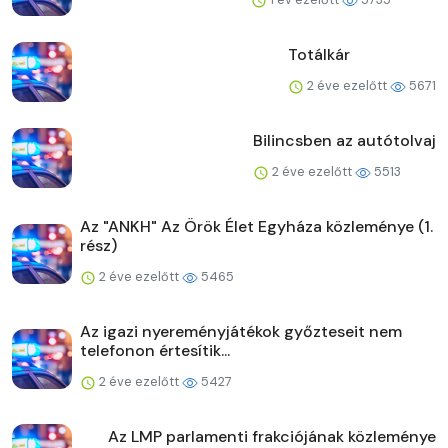
Totálkár
2 éve ezelőtt
5671
Bilincsben az autótolvaj
2 éve ezelőtt
5513
Az "ANKH" Az Örök Élet Egyháza közleménye (1.
rész)
2 éve ezelőtt
5465
Az igazi nyereményjátékok győzteseit nem
telefonon értesítik...
2 éve ezelőtt
5427
Az LMP parlamenti frakciójának közleménye