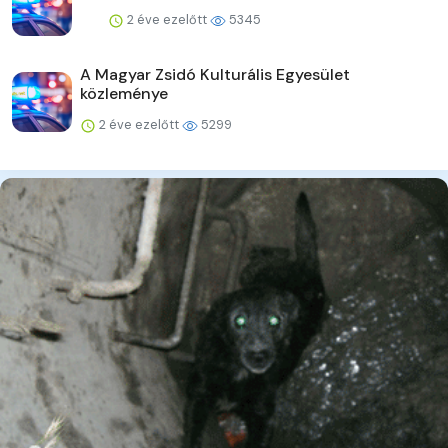
2 éve ezelőtt
5345
A Magyar Zsidó Kulturális Egyesület
közleménye
2 éve ezelőtt
5299