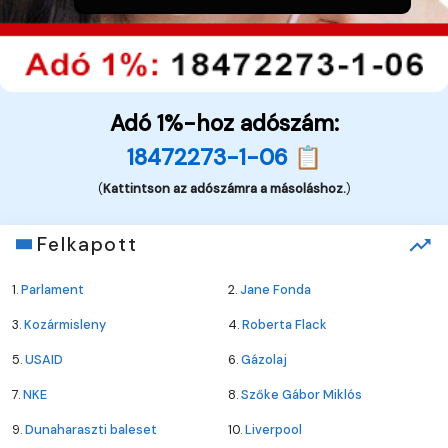
Adó 1%-hoz adószám:
18472273-1-06 📋
(
Kattintson az adószámra a másoláshoz.
)
Felkapott
1.
Parlament
2.
Jane Fonda
3.
Kozármisleny
4.
Roberta Flack
5.
USAID
6.
Gázolaj
7.
NKE
8.
Szőke Gábor Miklós
9.
Dunaharaszti baleset
10.
Liverpool