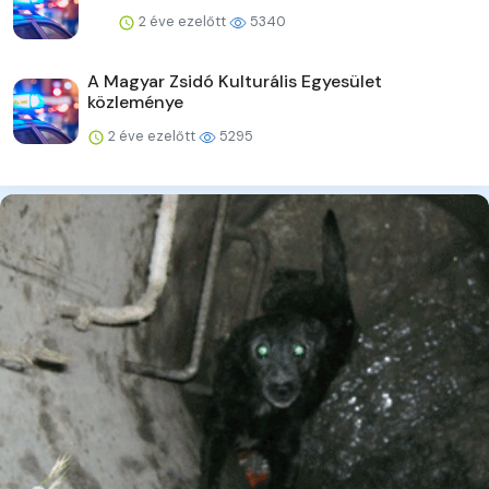
2 éve ezelőtt
5340
A Magyar Zsidó Kulturális Egyesület
közleménye
2 éve ezelőtt
5295