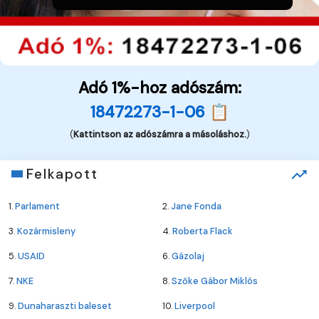
Adó 1%-hoz adószám:
18472273-1-06 📋
(
Kattintson az adószámra a másoláshoz.
)
Felkapott
1.
Parlament
2.
Jane Fonda
3.
Kozármisleny
4.
Roberta Flack
5.
USAID
6.
Gázolaj
7.
NKE
8.
Szőke Gábor Miklós
9.
Dunaharaszti baleset
10.
Liverpool