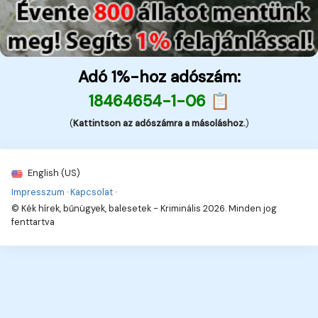
Adó 1%-hoz adószám:
18464654-1-06 📋
(
Kattintson az adószámra a másoláshoz.
)
English (US)
Impresszum
·
Kapcsolat
·
© Kék hírek, bűnügyek, balesetek - Kriminális 2026. Minden jog
fenttartva