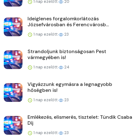
1 nap ezelőtt
20
Ideiglenes forgalomkorlátozás
Józsefvárosban és Ferencvárosb...
1 nap ezelőtt
23
Strandoljunk biztonságosan Pest
vármegyében is!
1 nap ezelőtt
24
Vigyázzunk egymásra a legnagyobb
hőségben is!
1 nap ezelőtt
23
Emlékezés, elismerés, tisztelet: Tündik Csaba
Díj
1 nap ezelőtt
23