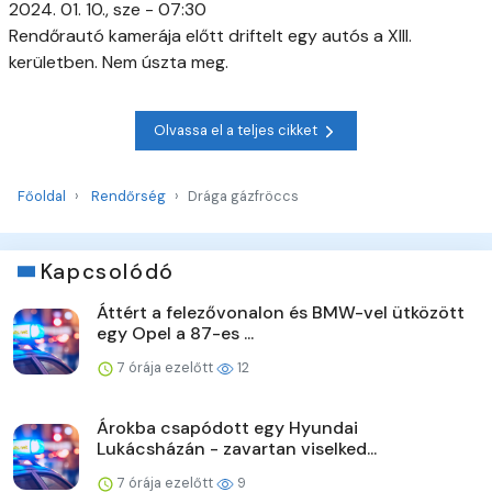
2024. 01. 10., sze - 07:30
Rendőrautó kamerája előtt driftelt egy autós a XIII.
kerületben. Nem úszta meg.
Olvassa el a teljes cikket
Főoldal
Rendőrség
Drága gázfröccs
Kapcsolódó
Áttért a felezővonalon és BMW-vel ütközött
egy Opel a 87-es ...
7 órája ezelőtt
12
Árokba csapódott egy Hyundai
Lukácsházán - zavartan viselked...
7 órája ezelőtt
9