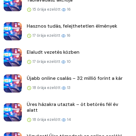
15 órája ezelőtt
16
Hasznos tudás, felejthetetlen élmények
17 órája ezelőtt
16
Elaludt vezetés közben
17 órája ezelőtt
10
Újabb online csalás – 32 millió forint a kár
18 órája ezelőtt
13
Üres házakra utaztak – öt betörés fél év
alatt
18 órája ezelőtt
14