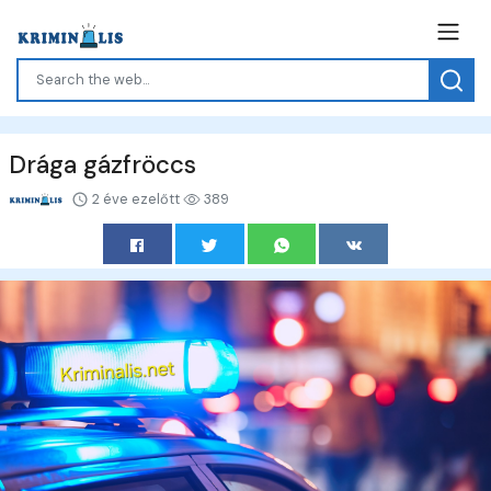
Drága gázfröccs
2 éve ezelőtt
389