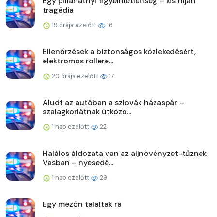
Egy pillanatnyi figyelmetlenség – kis híján
tragédia
19 órája ezelőtt
16
Ellenőrzések a biztonságos közlekedésért,
elektromos rollere...
20 órája ezelőtt
17
Aludt az autóban a szlovák házaspár –
szalagkorlátnak ütközö...
1 nap ezelőtt
22
Halálos áldozata van az aljnövényzet-tűznek
Vasban – nyesedé...
1 nap ezelőtt
29
Egy mezőn találtak rá