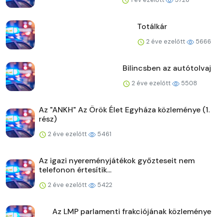
Totálkár
2 éve ezelőtt
5666
Bilincsben az autótolvaj
2 éve ezelőtt
5508
Az "ANKH" Az Örök Élet Egyháza közleménye (1.
rész)
2 éve ezelőtt
5461
Az igazi nyereményjátékok győzteseit nem
telefonon értesítik...
2 éve ezelőtt
5422
Az LMP parlamenti frakciójának közleménye