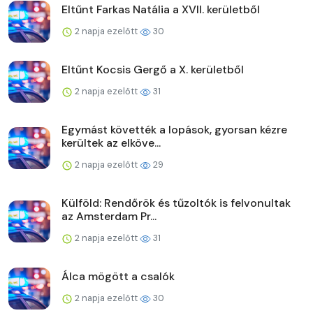
Eltűnt Farkas Natália a XVII. kerületből
2 napja ezelőtt
30
Eltűnt Kocsis Gergő a X. kerületből
2 napja ezelőtt
31
Egymást követték a lopások, gyorsan kézre
kerültek az elköve...
2 napja ezelőtt
29
Külföld: Rendőrök és tűzoltók is felvonultak
az Amsterdam Pr...
2 napja ezelőtt
31
Álca mögött a csalók
2 napja ezelőtt
30