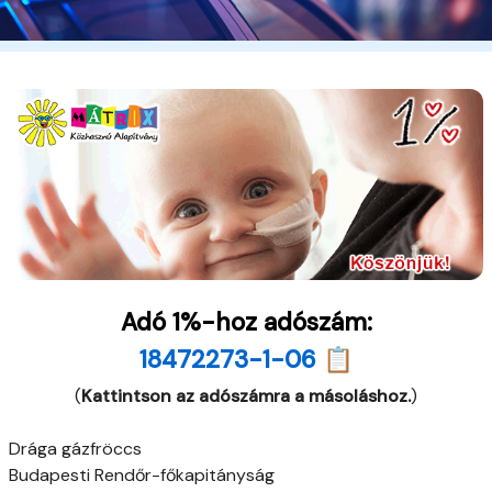
Adó 1%-hoz adószám:
18472273-1-06 📋
(
Kattintson az adószámra a másoláshoz.
)
Drága gázfröccs
Budapesti Rendőr-főkapitányság