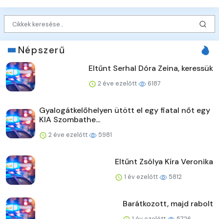
Népszerű
Eltűnt Serhal Dóra Zeina, keressük
2 éve ezelőtt
6187
Gyalogátkelőhelyen ütött el egy fiatal nőt egy
KIA Szombathe...
2 éve ezelőtt
5981
Eltűnt Zsólya Kíra Veronika
1 év ezelőtt
5812
Barátkozott, majd rabolt
1 év ezelőtt
5726