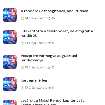
A rendőrök ott segítenek, ahol tudnak
14 órája ezelőtt
15
Eltakarította a telefonokat, de elfogták a
rendőrök
14 órája ezelőtt
13
Veszprém vármegye augusztusi
rendezvényei
15 órája ezelőtt
15
Karcagi mérleg
15 órája ezelőtt
11
Lezárult a Makói Rendőrkapitányság
Táblavadász akciója