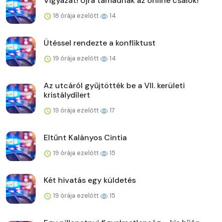
Vigyázat! Újra támadnak az online csalók!
18 órája ezelőtt
14
Ütéssel rendezte a konfliktust
19 órája ezelőtt
14
Az utcáról gyűjtötték be a VII. kerületi
kristálydílert
19 órája ezelőtt
17
Eltűnt Kalányos Cintia
19 órája ezelőtt
15
Két hivatás egy küldetés
19 órája ezelőtt
15