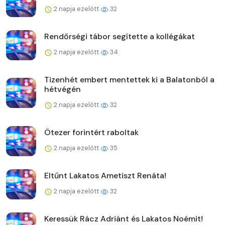
2 napja ezelőtt
32
Rendőrségi tábor segítette a kollégákat
2 napja ezelőtt
34
Tizenhét embert mentettek ki a Balatonból a
hétvégén
2 napja ezelőtt
32
Ötezer forintért raboltak
2 napja ezelőtt
35
Eltűnt Lakatos Ametiszt Renáta!
2 napja ezelőtt
32
Keressük Rácz Adriánt és Lakatos Noémit!