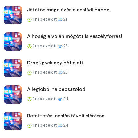
Játékos megelőzés a családi napon
1 nap ezelőtt
21
A hőség a volán mögött is veszélyforrás!
1 nap ezelőtt
23
Drogügyek egy hét alatt
1 nap ezelőtt
23
A legjobb, ha becsatolod
1 nap ezelőtt
24
Befektetési csalás távoli eléréssel
1 nap ezelőtt
24