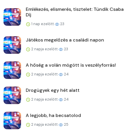
Emlékezés, elismerés, tisztelet: Tündik Csaba
Díj
1 nap ezelőtt
23
Játékos megelőzés a családi napon
2 napja ezelőtt
23
A hőség a volán mögött is veszélyforrás!
2 napja ezelőtt
24
Drogügyek egy hét alatt
2 napja ezelőtt
24
A legjobb, ha becsatolod
2 napja ezelőtt
25