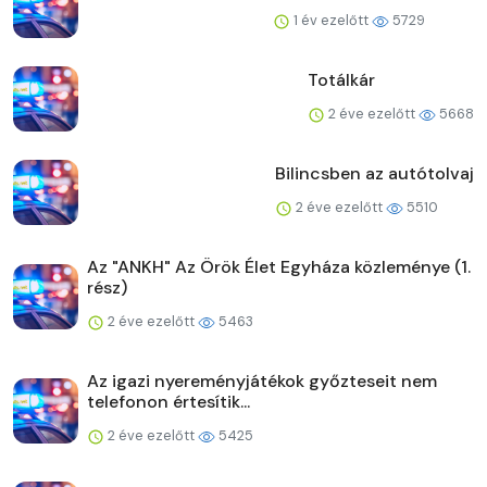
1 év ezelőtt
5729
Totálkár
2 éve ezelőtt
5668
Bilincsben az autótolvaj
2 éve ezelőtt
5510
Az "ANKH" Az Örök Élet Egyháza közleménye (1.
rész)
2 éve ezelőtt
5463
Az igazi nyereményjátékok győzteseit nem
telefonon értesítik...
2 éve ezelőtt
5425