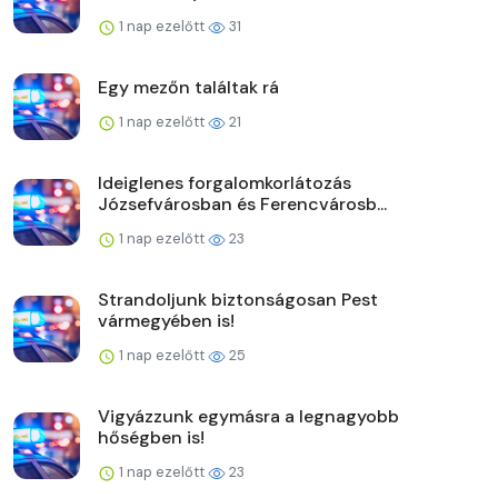
1 nap ezelőtt
31
Egy mezőn találtak rá
1 nap ezelőtt
21
Ideiglenes forgalomkorlátozás
Józsefvárosban és Ferencvárosb...
1 nap ezelőtt
23
Strandoljunk biztonságosan Pest
vármegyében is!
1 nap ezelőtt
25
Vigyázzunk egymásra a legnagyobb
hőségben is!
1 nap ezelőtt
23