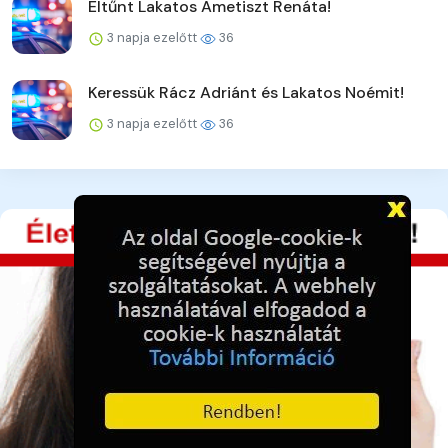
Eltűnt Lakatos Ametiszt Renáta!
3 napja ezelőtt
36
Keressük Rácz Adriánt és Lakatos Noémit!
3 napja ezelőtt
36