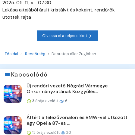
2025. 05. 11., v - 07:30
Lakása ajtajából árult kristályt és kokaint, rendőrök
ütöttek rajta
Olvassa el a teljes cikket
Főoldal
Rendőrség
Doorstep díler Zuglóban
Kapcsolódó
Új rendőri vezető Nógrád Vármegye
Önkormányzatának Közgyűlés...
3 órája ezelőtt
6
Áttért a felezővonalon és BMW-vel ütközött
egy Opel a 87-es ...
13 órája ezelőtt
20