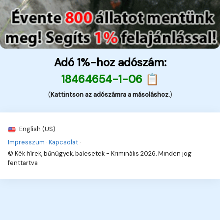
Adó 1%-hoz adószám:
18464654-1-06 📋
(
Kattintson az adószámra a másoláshoz.
)
English (US)
Impresszum
·
Kapcsolat
·
© Kék hírek, bűnügyek, balesetek - Kriminális 2026. Minden jog
fenttartva