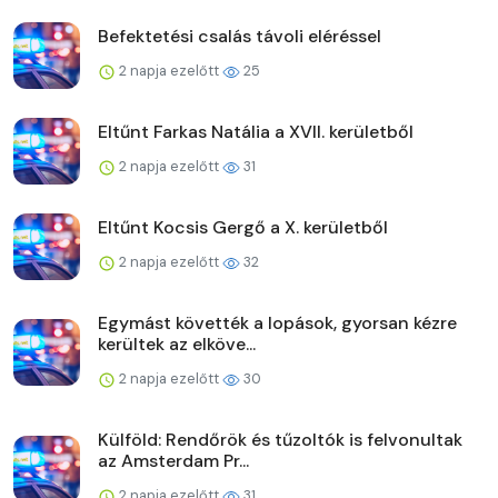
Befektetési csalás távoli eléréssel
2 napja ezelőtt
25
Eltűnt Farkas Natália a XVII. kerületből
2 napja ezelőtt
31
Eltűnt Kocsis Gergő a X. kerületből
2 napja ezelőtt
32
Egymást követték a lopások, gyorsan kézre
kerültek az elköve...
2 napja ezelőtt
30
Külföld: Rendőrök és tűzoltók is felvonultak
az Amsterdam Pr...
2 napja ezelőtt
31