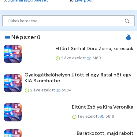
9.
Dunaharaszti baleset
10.
Liverpool
Népszerű
Eltűnt Serhal Dóra Zeina, keressük
2 éve ezelőtt
6189
Gyalogátkelőhelyen ütött el egy fiatal nőt egy
KIA Szombathe...
2 éve ezelőtt
5984
Eltűnt Zsólya Kíra Veronika
1 év ezelőtt
5816
Barátkozott, majd rabolt