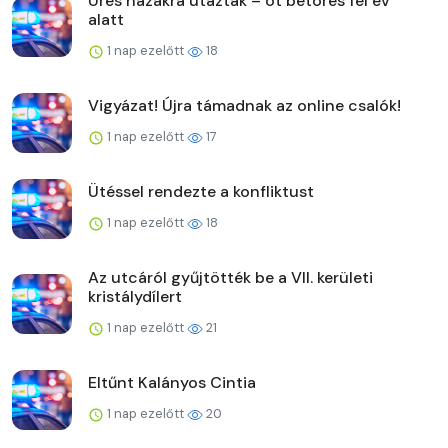
Üres házakra utaztak – öt betörés fél év
alatt
1 nap ezelőtt
18
Vigyázat! Újra támadnak az online csalók!
1 nap ezelőtt
17
Ütéssel rendezte a konfliktust
1 nap ezelőtt
18
Az utcáról gyűjtötték be a VII. kerületi
kristálydílert
1 nap ezelőtt
21
Eltűnt Kalányos Cintia
1 nap ezelőtt
20