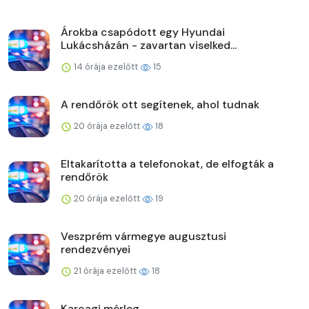
Árokba csapódott egy Hyundai
Lukácsházán - zavartan viselked...
14 órája ezelőtt
15
A rendőrök ott segítenek, ahol tudnak
20 órája ezelőtt
18
Eltakarította a telefonokat, de elfogták a
rendőrök
20 órája ezelőtt
19
Veszprém vármegye augusztusi
rendezvényei
21 órája ezelőtt
18
Karcagi mérleg