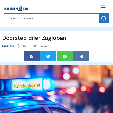
Doorstep díler Zuglóban
1 év ezelőtt
374