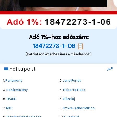
Adó 1%-hoz adószám:
18472273-1-06 📋
(
Kattintson az adószámra a másoláshoz.
)
Felkapott
1.
Parlament
2.
Jane Fonda
3.
Kozármisleny
4.
Roberta Flack
5.
USAID
6.
Gázolaj
7.
NKE
8.
Szőke Gábor Miklós