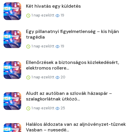
Két hivatás egy küldetés
1 nap ezelőtt
19
Egy pillanatnyi figyelmetlenség – kis híján
tragédia
1 nap ezelőtt
19
Ellenőrzések a biztonságos közlekedésért,
elektromos rollere...
1 nap ezelőtt
20
Aludt az autóban a szlovák házaspár –
szalagkorlátnak ütközö...
1 nap ezelőtt
25
Halálos áldozata van az aljnövényzet-tűznek
Vasban – nyesedé...