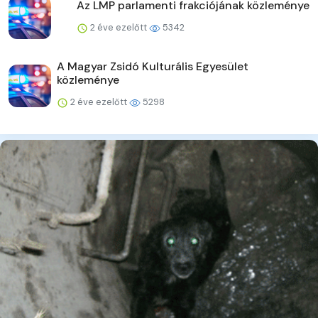
Az LMP parlamenti frakciójának közleménye
2 éve ezelőtt
5342
A Magyar Zsidó Kulturális Egyesület
közleménye
2 éve ezelőtt
5298