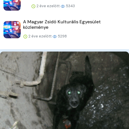
2 éve ezelőtt
5343
A Magyar Zsidó Kulturális Egyesület
közleménye
2 éve ezelőtt
5298