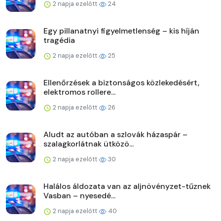
2 napja ezelőtt
24
Egy pillanatnyi figyelmetlenség – kis híján
tragédia
2 napja ezelőtt
25
Ellenőrzések a biztonságos közlekedésért,
elektromos rollere...
2 napja ezelőtt
26
Aludt az autóban a szlovák házaspár –
szalagkorlátnak ütközö...
2 napja ezelőtt
30
Halálos áldozata van az aljnövényzet-tűznek
Vasban – nyesedé...
2 napja ezelőtt
40