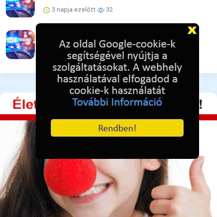
3 napja ezelőtt
32
Eltűnt Farkas Natália a XVII. kerületből
3 napja ezelőtt
39