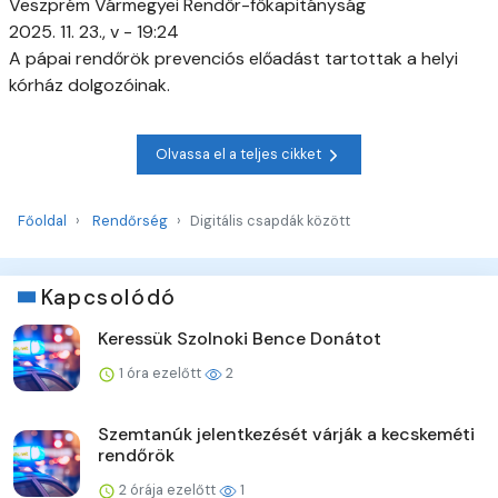
Veszprém Vármegyei Rendőr-főkapitányság
2025. 11. 23., v - 19:24
A pápai rendőrök prevenciós előadást tartottak a helyi
kórház dolgozóinak.
Olvassa el a teljes cikket
Főoldal
Rendőrség
Digitális csapdák között
Kapcsolódó
Keressük Szolnoki Bence Donátot
1 óra ezelőtt
2
Szemtanúk jelentkezését várják a kecskeméti
rendőrök
2 órája ezelőtt
1