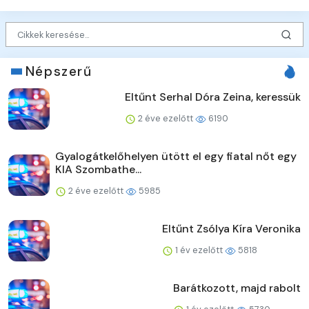
Népszerű
Eltűnt Serhal Dóra Zeina, keressük
2 éve ezelőtt
6190
Gyalogátkelőhelyen ütött el egy fiatal nőt egy
KIA Szombathe...
2 éve ezelőtt
5985
Eltűnt Zsólya Kíra Veronika
1 év ezelőtt
5818
Barátkozott, majd rabolt