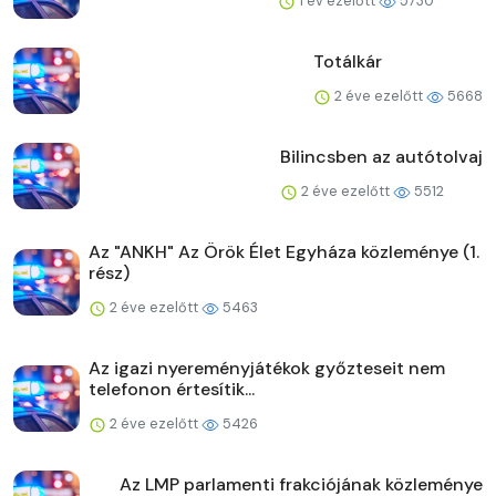
1 év ezelőtt
5730
Totálkár
2 éve ezelőtt
5668
Bilincsben az autótolvaj
2 éve ezelőtt
5512
Az "ANKH" Az Örök Élet Egyháza közleménye (1.
rész)
2 éve ezelőtt
5463
Az igazi nyereményjátékok győzteseit nem
telefonon értesítik...
2 éve ezelőtt
5426
Az LMP parlamenti frakciójának közleménye