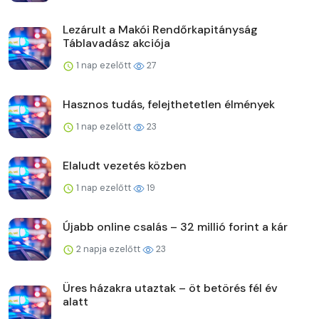
Lezárult a Makói Rendőrkapitányság
Táblavadász akciója
1 nap ezelőtt
27
Hasznos tudás, felejthetetlen élmények
1 nap ezelőtt
23
Elaludt vezetés közben
1 nap ezelőtt
19
Újabb online csalás – 32 millió forint a kár
2 napja ezelőtt
23
Üres házakra utaztak – öt betörés fél év
alatt