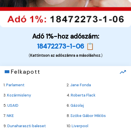
Adó 1%-hoz adószám:
18472273-1-06 📋
(
Kattintson az adószámra a másoláshoz.
)
Felkapott
1.
Parlament
2.
Jane Fonda
3.
Kozármisleny
4.
Roberta Flack
5.
USAID
6.
Gázolaj
7.
NKE
8.
Szőke Gábor Miklós
9.
Dunaharaszti baleset
10.
Liverpool