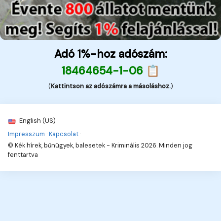
Adó 1%-hoz adószám:
18464654-1-06 📋
(
Kattintson az adószámra a másoláshoz.
)
English (US)
Impresszum
·
Kapcsolat
·
© Kék hírek, bűnügyek, balesetek - Kriminális 2026. Minden jog
fenttartva