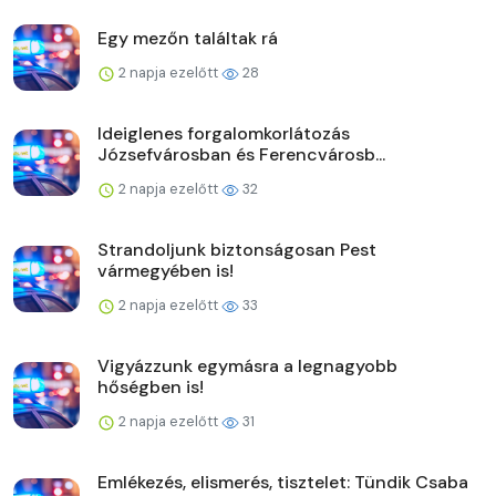
Egy mezőn találtak rá
2 napja ezelőtt
28
Ideiglenes forgalomkorlátozás
Józsefvárosban és Ferencvárosb...
2 napja ezelőtt
32
Strandoljunk biztonságosan Pest
vármegyében is!
2 napja ezelőtt
33
Vigyázzunk egymásra a legnagyobb
hőségben is!
2 napja ezelőtt
31
Emlékezés, elismerés, tisztelet: Tündik Csaba