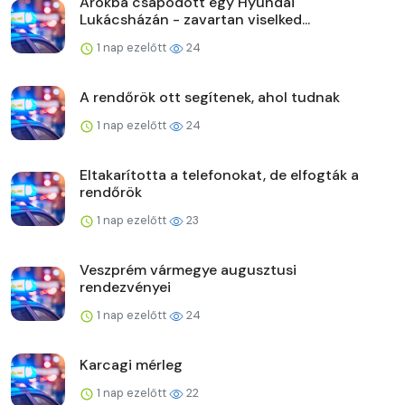
Árokba csapódott egy Hyundai
Lukácsházán - zavartan viselked...
1 nap ezelőtt
24
A rendőrök ott segítenek, ahol tudnak
1 nap ezelőtt
24
Eltakarította a telefonokat, de elfogták a
rendőrök
1 nap ezelőtt
23
Veszprém vármegye augusztusi
rendezvényei
1 nap ezelőtt
24
Karcagi mérleg
1 nap ezelőtt
22