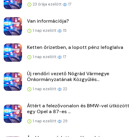
23 órája ezelőtt
17
Van információja?
1 nap ezelőtt
15
Ketten őrizetben, a lopott pénz lefoglalva
1 nap ezelőtt
17
Új rendőri vezető Nógrád Vármegye
Önkormányzatának Közgyűlés...
1 nap ezelőtt
22
Áttért a felezővonalon és BMW-vel ütközött
egy Opel a 87-es ...
1 nap ezelőtt
29