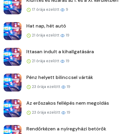
Kiürítés és lezárás az I. és a XI. kerületben
17 órája ezelőtt
9
Hat nap, hét autó
21 órája ezelőtt
19
Ittasan indult a kihallgatására
21 órája ezelőtt
19
Pénz helyett bilinccsel várták
23 órája ezelőtt
19
Az erőszakos fellépés nem megoldás
23 órája ezelőtt
19
Rendőrkézen a nyíregyházi betörők