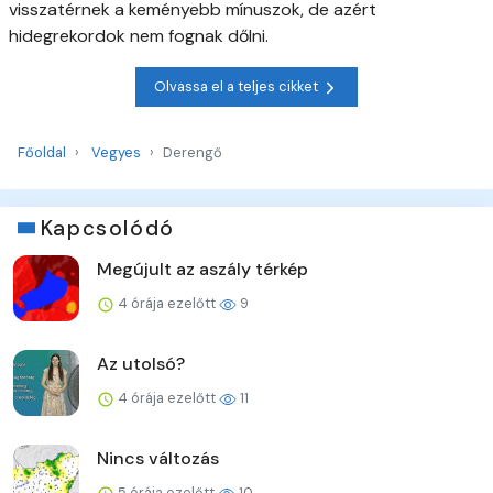
visszatérnek a keményebb mínuszok, de azért
hidegrekordok nem fognak dőlni.
Olvassa el a teljes cikket
Főoldal
Vegyes
Derengő
Kapcsolódó
Megújult az aszály térkép
4 órája ezelőtt
9
Az utolsó?
4 órája ezelőtt
11
Nincs változás
5 órája ezelőtt
10