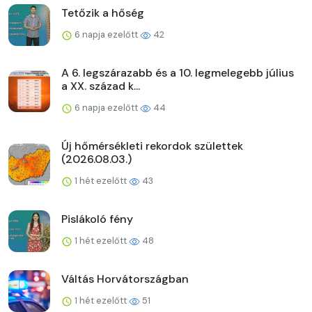
Tetőzik a hőség
6 napja ezelőtt
42
A 6. legszárazabb és a 10. legmelegebb július
a XX. század k...
6 napja ezelőtt
44
Új hőmérsékleti rekordok születtek
(2026.08.03.)
1 hét ezelőtt
43
Pislákoló fény
1 hét ezelőtt
48
Váltás Horvátországban
1 hét ezelőtt
51