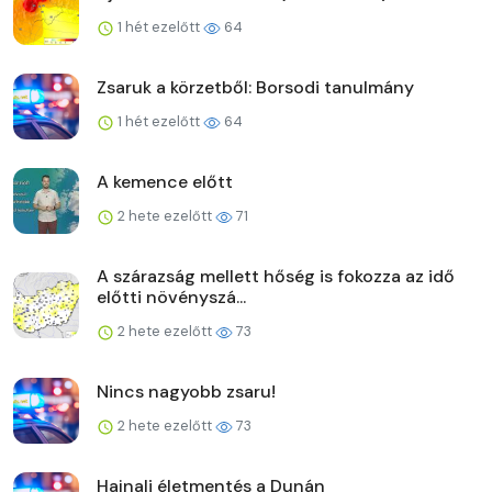
1 hét ezelőtt
64
Zsaruk a körzetből: Borsodi tanulmány
1 hét ezelőtt
64
A kemence előtt
2 hete ezelőtt
71
A szárazság mellett hőség is fokozza az idő
előtti növényszá...
2 hete ezelőtt
73
Nincs nagyobb zsaru!
2 hete ezelőtt
73
Hajnali életmentés a Dunán