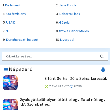
1.
Parlament
2.
Jane Fonda
3.
Kozármisleny
4.
Roberta Flack
5.
USAID
6.
Gázolaj
7.
NKE
8.
Szőke Gábor Miklós
9.
Dunaharaszti baleset
10.
Liverpool
Népszerű
Eltűnt Serhal Dóra Zeina, keressük
2 éve ezelőtt
6205
Gyalogátkelőhelyen ütött el egy fiatal nőt egy
KIA Szombathe...