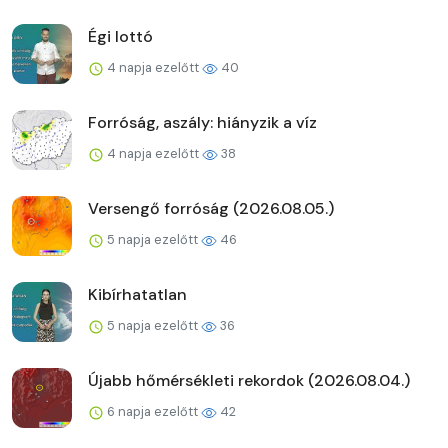
Égi lottó
4 napja ezelőtt
40
Forróság, aszály: hiányzik a víz
4 napja ezelőtt
38
Versengő forróság (2026.08.05.)
5 napja ezelőtt
46
Kibírhatatlan
5 napja ezelőtt
36
Újabb hőmérsékleti rekordok (2026.08.04.)
6 napja ezelőtt
42