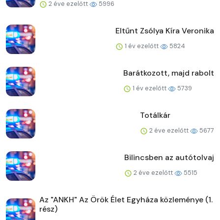
2 éve ezelőtt
5996
Eltűnt Zsólya Kíra Veronika
1 év ezelőtt
5824
Barátkozott, majd rabolt
1 év ezelőtt
5739
Totálkár
2 éve ezelőtt
5677
Bilincsben az autótolvaj
2 éve ezelőtt
5515
Az "ANKH" Az Örök Élet Egyháza közleménye (1.
rész)