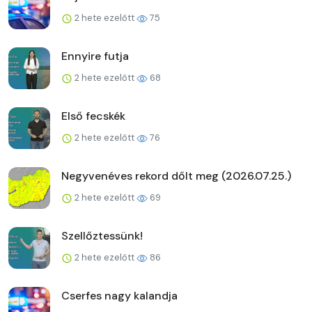
2 hete ezelőtt
75
Ennyire futja
2 hete ezelőtt
68
Első fecskék
2 hete ezelőtt
76
Negyvenéves rekord dőlt meg (2026.07.25.)
2 hete ezelőtt
69
Szellőztessünk!
2 hete ezelőtt
86
Cserfes nagy kalandja