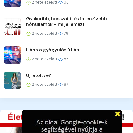
2 hete ezelőtt
96
Gyakoribb, hosszabb és intenzívebb
hőhullámok – mi jellemezt...
2 hete ezelőtt
78
Liána a gyógyulás útján
2 hete ezelőtt
86
Újratöltve?
2 hete ezelőtt
87