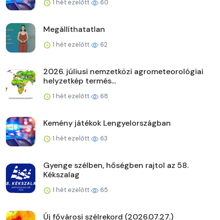
1 hét ezelőtt
60
Megállíthatatlan
1 hét ezelőtt
62
2026. júliusi nemzetközi agrometeorológiai
helyzetkép termés...
1 hét ezelőtt
68
Kemény játékok Lengyelországban
1 hét ezelőtt
63
Gyenge szélben, hőségben rajtol az 58.
Kékszalag
1 hét ezelőtt
65
Új fővárosi szélrekord (2026.07.27.)