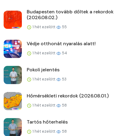
Budapesten tovább dőltek a rekordok
(2026.08.02.)
1 hét ezelőtt
55
Védje otthonát nyaralás alatt!
1 hét ezelőtt
54
Pokoli jelentés
1 hét ezelőtt
53
Hőmérsékleti rekordok (2026.08.01.)
1 hét ezelőtt
58
Tartós hőterhelés
1 hét ezelőtt
58