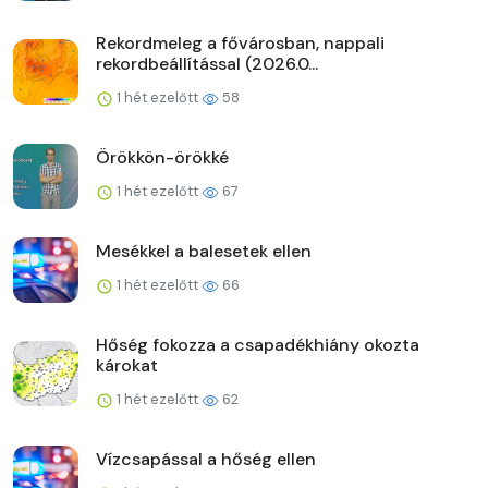
Rekordmeleg a fővárosban, nappali
rekordbeállítással (2026.0...
1 hét ezelőtt
58
Örökkön-örökké
1 hét ezelőtt
67
Mesékkel a balesetek ellen
1 hét ezelőtt
66
Hőség fokozza a csapadékhiány okozta
károkat
1 hét ezelőtt
62
Vízcsapással a hőség ellen