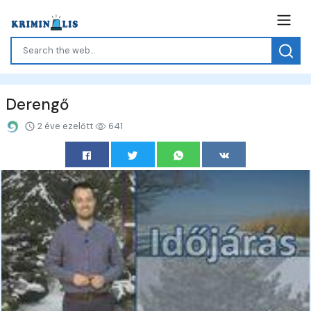
Derengő
2 éve ezelőtt
641