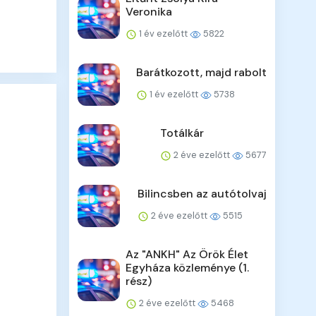
Veronika
1 év ezelőtt
5822
Barátkozott, majd rabolt
1 év ezelőtt
5738
Totálkár
2 éve ezelőtt
5677
Bilincsben az autótolvaj
2 éve ezelőtt
5515
Az "ANKH" Az Örök Élet
Egyháza közleménye (1.
rész)
2 éve ezelőtt
5468