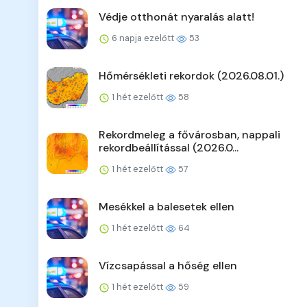
Védje otthonát nyaralás alatt!
6 napja ezelőtt
53
Hőmérsékleti rekordok (2026.08.01.)
1 hét ezelőtt
58
Rekordmeleg a fővárosban, nappali
rekordbeállítással (2026.0...
1 hét ezelőtt
57
Mesékkel a balesetek ellen
1 hét ezelőtt
64
Vízcsapással a hőség ellen
1 hét ezelőtt
59