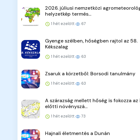
2026. júliusi nemzetközi agrometeorológ
helyzetkép termés...
1 hét ezelőtt
67
Gyenge szélben, hőségben rajtol az 58.
Kékszalag
1 hét ezelőtt
63
Zsaruk a körzetből: Borsodi tanulmány
1 hét ezelőtt
63
A szárazság mellett hőség is fokozza az 
előtti növényszá...
1 hét ezelőtt
73
Hajnali életmentés a Dunán