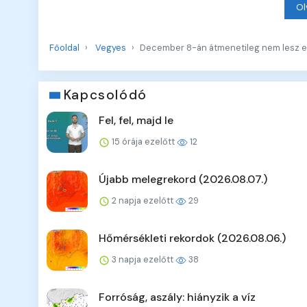
Ol
Főoldal
Vegyes
December 8-án átmenetileg nem lesz e
Kapcsolódó
Fel, fel, majd le
15 órája ezelőtt
12
Újabb melegrekord (2026.08.07.)
2 napja ezelőtt
29
Hőmérsékleti rekordok (2026.08.06.)
3 napja ezelőtt
38
Forróság, aszály: hiányzik a víz