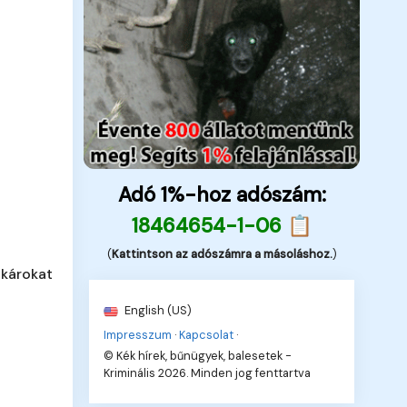
Adó 1%-hoz adószám:
18464654-1-06 📋
(
Kattintson az adószámra a másoláshoz.
)
 károkat
English (US)
Impresszum
·
Kapcsolat
·
© Kék hírek, bűnügyek, balesetek -
Kriminális 2026. Minden jog fenttartva