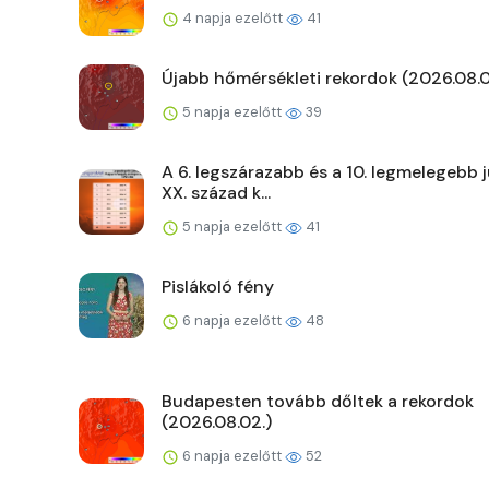
4 napja ezelőtt
41
Újabb hőmérsékleti rekordok (2026.08.0
5 napja ezelőtt
39
A 6. legszárazabb és a 10. legmelegebb j
XX. század k...
5 napja ezelőtt
41
Pislákoló fény
6 napja ezelőtt
48
Budapesten tovább dőltek a rekordok
(2026.08.02.)
6 napja ezelőtt
52