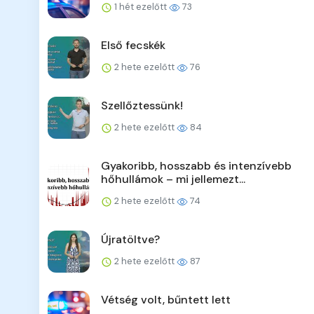
1 hét ezelőtt
73
Első fecskék
2 hete ezelőtt
76
Szellőztessünk!
2 hete ezelőtt
84
Gyakoribb, hosszabb és intenzívebb
hőhullámok – mi jellemezt...
2 hete ezelőtt
74
Újratöltve?
2 hete ezelőtt
87
Vétség volt, bűntett lett