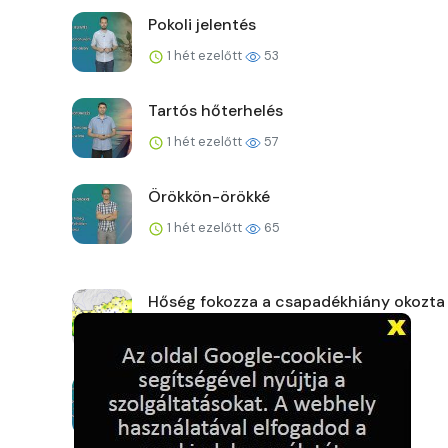
Pokoli jelentés
1 hét ezelőtt
53
Tartós hőterhelés
1 hét ezelőtt
57
Örökkön-örökké
1 hét ezelőtt
65
Hőség fokozza a csapadékhiány okozta
1 hét ezelőtt
62
Megállíthatatlan
1 hét ezelőtt
62