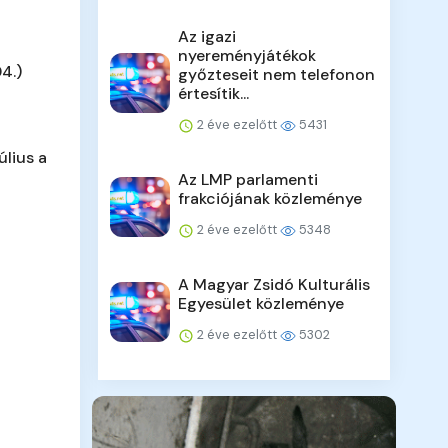
Az igazi
nyereményjátékok
4.)
győzteseit nem telefonon
értesítik...
2 éve ezelőtt
5431
úlius a
Az LMP parlamenti
frakciójának közleménye
2 éve ezelőtt
5348
A Magyar Zsidó Kulturális
Egyesület közleménye
2 éve ezelőtt
5302