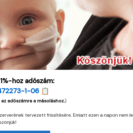
 1%-hoz adószám:
472273-1-06 📋
 az adószámra a másoláshoz.
)
erverének tervezett frissítésére. Emiatt ezen a napon nem l
szönjük!