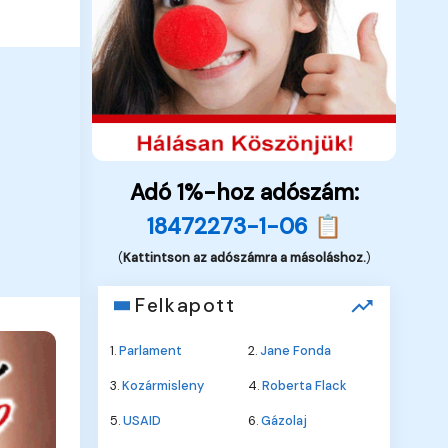
Adó 1%-hoz adószám:
18472273-1-06 📋
(
Kattintson az adószámra a másoláshoz.
)
Felkapott
1.
Parlament
2.
Jane Fonda
3.
Kozármisleny
4.
Roberta Flack
5.
USAID
6.
Gázolaj