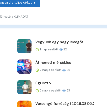
vassa el a teljes cikket
lérhető a KLIMADAT
Vegyünk egy nagy levegőt
1 nap ezelőtt
22
Átmeneti mérséklés
2 napja ezelőtt
29
Égi lottó
3 napja ezelőtt
33
Versengő forróság (2026.08.05.)