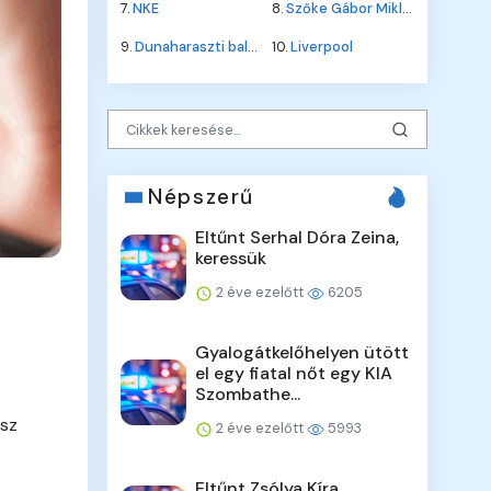
7.
NKE
8.
Szőke Gábor Miklós
9.
Dunaharaszti baleset
10.
Liverpool
Népszerű
Eltűnt Serhal Dóra Zeina,
keressük
2 éve ezelőtt
6205
Gyalogátkelőhelyen ütött
el egy fiatal nőt egy KIA
Szombathe...
esz
2 éve ezelőtt
5993
Eltűnt Zsólya Kíra