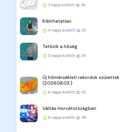
3 napja ezelőtt
36
Kibírhatatlan
4 napja ezelőtt
33
Tetőzik a hőség
5 napja ezelőtt
39
Új hőmérsékleti rekordok születtek
(2026.08.03.)
6 napja ezelőtt
42
Váltás Horvátországban
6 napja ezelőtt
48