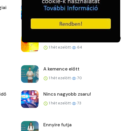
iai
Kemény játékok Lengyelországban
1 hét ezelőtt
63
Új fővárosi szélrekord (2026.07.27.)
1 hét ezelőtt
64
A kemence előtt
1 hét ezelőtt
70
idő
Nincs nagyobb zsaru!
1 hét ezelőtt
73
Ennyire futja