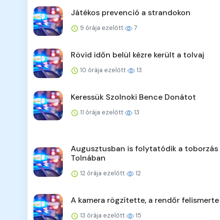
Játékos prevenció a strandokon
9 órája ezelőtt
7
Rövid időn belül kézre került a tolvaj
10 órája ezelőtt
13
Keressük Szolnoki Bence Donátot
11 órája ezelőtt
13
Augusztusban is folytatódik a toborzás
Tolnában
12 órája ezelőtt
12
A kamera rögzítette, a rendőr felismerte
13 órája ezelőtt
15