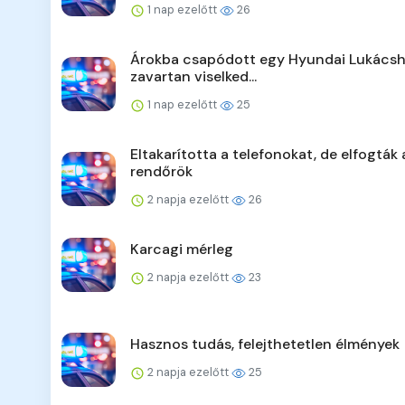
1 nap ezelőtt
26
Árokba csapódott egy Hyundai Lukácsh
zavartan viselked...
1 nap ezelőtt
25
Eltakarította a telefonokat, de elfogták 
rendőrök
2 napja ezelőtt
26
Karcagi mérleg
2 napja ezelőtt
23
Hasznos tudás, felejthetetlen élmények
2 napja ezelőtt
25