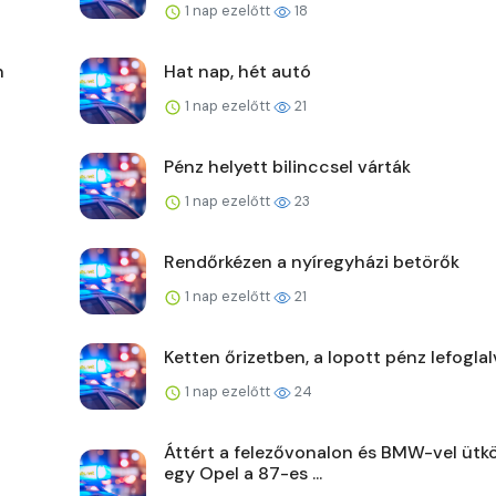
1 nap ezelőtt
18
n
Hat nap, hét autó
1 nap ezelőtt
21
Pénz helyett bilinccsel várták
1 nap ezelőtt
23
Rendőrkézen a nyíregyházi betörők
1 nap ezelőtt
21
Ketten őrizetben, a lopott pénz lefoglal
1 nap ezelőtt
24
Áttért a felezővonalon és BMW-vel ütk
egy Opel a 87-es ...