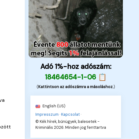
Adó 1%-hoz adószám:
18464654-1-06 📋
(
Kattintson az adószámra a másoláshoz.
)
va
English (US)
Impresszum
·
Kapcsolat
·
© Kék hírek, bűnügyek, balesetek -
özött
Kriminális 2026. Minden jog fenttartva