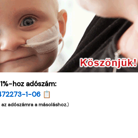
 1%-hoz adószám:
472273-1-06 📋
 az adószámra a másoláshoz.
)