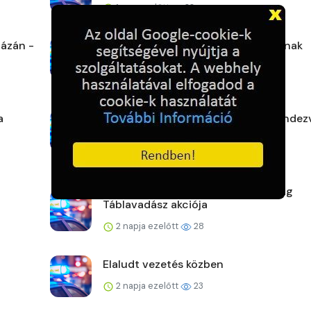
1 nap ezelőtt
33
ázán -
A rendőrök ott segítenek, ahol tudnak
2 napja ezelőtt
26
a
Veszprém vármegye augusztusi rendez
2 napja ezelőtt
26
Lezárult a Makói Rendőrkapitányság
Táblavadász akciója
2 napja ezelőtt
28
Elaludt vezetés közben
2 napja ezelőtt
23