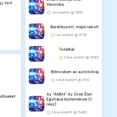
y férfi
Veronika
1 év ezelőtt
5818
Barátkozott, majd rabolt
1 év ezelőtt
5733
Totálkár
2 éve ezelőtt
5669
Bilincsben az autótolvaj
2 éve ezelőtt
5512
Az "ANKH" Az Örök Élet
időseket
Egyháza közleménye (1.
rész)
2 éve ezelőtt
5463