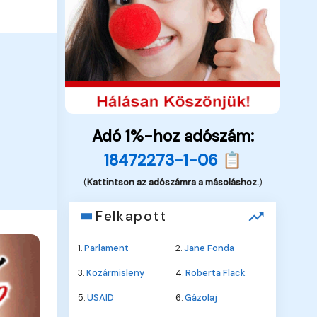
Adó 1%-hoz adószám:
18472273-1-06 📋
(
Kattintson az adószámra a másoláshoz.
)
Felkapott
1.
Parlament
2.
Jane Fonda
3.
Kozármisleny
4.
Roberta Flack
5.
USAID
6.
Gázolaj