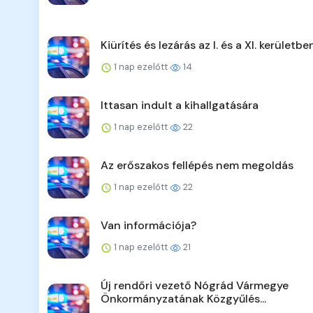
Kiürítés és lezárás az I. és a XI. kerületbe
1 nap ezelőtt
14
Ittasan indult a kihallgatására
1 nap ezelőtt
22
Az erőszakos fellépés nem megoldás
1 nap ezelőtt
22
Van információja?
1 nap ezelőtt
21
Új rendőri vezető Nógrád Vármegye
Önkormányzatának Közgyűlés...