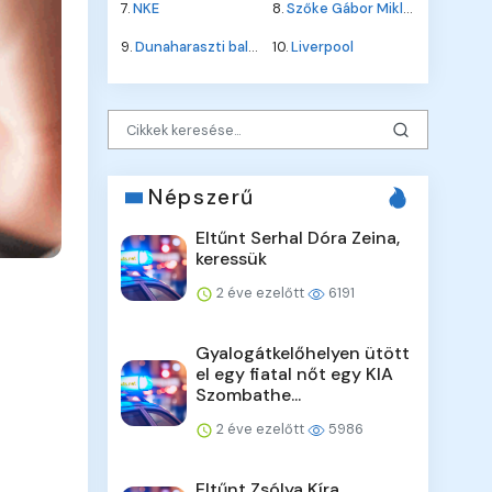
7.
NKE
8.
Szőke Gábor Miklós
9.
Dunaharaszti baleset
10.
Liverpool
Népszerű
Eltűnt Serhal Dóra Zeina,
keressük
2 éve ezelőtt
6191
Gyalogátkelőhelyen ütött
el egy fiatal nőt egy KIA
Szombathe...
2 éve ezelőtt
5986
Eltűnt Zsólya Kíra