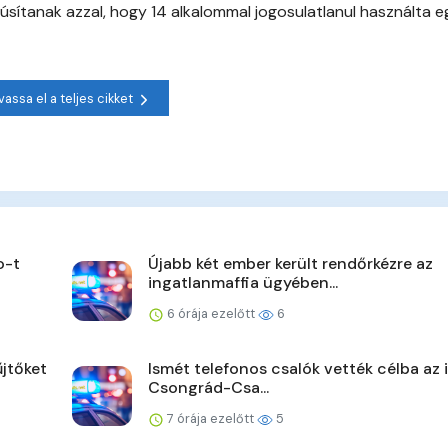
úsítanak azzal, hogy 14 alkalommal jogosulatlanul használta eg
vassa el a teljes cikket
o-t
Újabb két ember került rendőrkézre az
ingatlanmaffia ügyében...
6 órája ezelőtt
6
jtőket
Ismét telefonos csalók vették célba az 
Csongrád-Csa...
7 órája ezelőtt
5