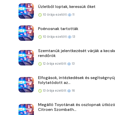
Üzletből loptak, keressük őket
10 órája ezelőtt
11
Poénosnak tartották
10 órája ezelőtt
13
Szemtanúk jelentkezését várják a kecsk
rendőrök
12 órája ezelőtt
13
Elfogások, intézkedések és segítségnyú
folytatódott az...
13 órája ezelőtt
16
Megálló Toyotának és oszlopnak ütközö
Citroen Szombath...