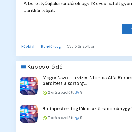
A berettyóújfalui rendőrök egy 18 éves fiatalt gyan
bankkártyáját.
Ol
Főoldal
Rendőrség
Csaló őrizetben
Kapcsolódó
Megcsúszott a vizes úton és Alfa Rome
perdített a körforg...
2 órája ezelőtt
9
Budapesten fogták el az ál-adománygyű
7 órája ezelőtt
5