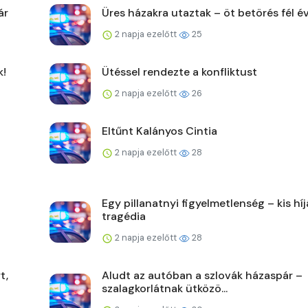
ár
Üres házakra utaztak – öt betörés fél év
2 napja ezelőtt
25
k!
Ütéssel rendezte a konfliktust
2 napja ezelőtt
26
Eltűnt Kalányos Cintia
2 napja ezelőtt
28
Egy pillanatnyi figyelmetlenség – kis hí
tragédia
2 napja ezelőtt
28
t,
Aludt az autóban a szlovák házaspár –
szalagkorlátnak ütközö...