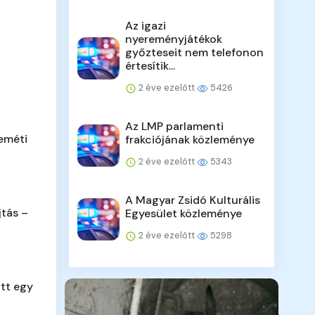
Az igazi
nyereményjátékok
győzteseit nem telefonon
értesítik...
2 éve ezelőtt
5426
Az LMP parlamenti
eméti
frakciójának közleménye
2 éve ezelőtt
5343
A Magyar Zsidó Kulturális
jtás –
Egyesület közleménye
2 éve ezelőtt
5298
tt egy