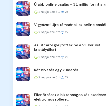
Újabb online csalás – 32 millió forint a k
2 napja ezelőtt
26
Vigyázat! Újra támadnak az online csaló
2 napja ezelőtt
27
Az utcáról gyűjtötték be a VII. kerületi
kristálydílert
2 napja ezelőtt
29
Két hivatás egy küldetés
2 napja ezelőtt
27
Ellenőrzések a biztonságos közlekedésér
elektromos rollere...