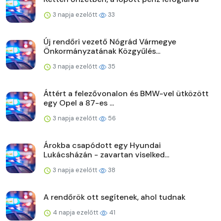
3 napja ezelőtt
33
Új rendőri vezető Nógrád Vármegye
Önkormányzatának Közgyűlés...
3 napja ezelőtt
35
Áttért a felezővonalon és BMW-vel ütközött
egy Opel a 87-es ...
3 napja ezelőtt
56
Árokba csapódott egy Hyundai
Lukácsházán - zavartan viselked...
3 napja ezelőtt
38
A rendőrök ott segítenek, ahol tudnak
4 napja ezelőtt
41