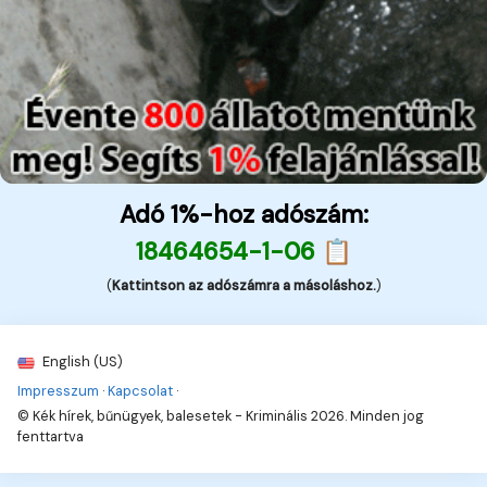
Adó 1%-hoz adószám:
18464654-1-06 📋
(
Kattintson az adószámra a másoláshoz.
)
English (US)
Impresszum
·
Kapcsolat
·
© Kék hírek, bűnügyek, balesetek - Kriminális 2026. Minden jog
fenttartva