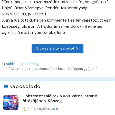
"Csak menjek le, a szomszédok házait fel fogom gyújtani"
Hajdú-Bihar Vármegyei Rendőr-főkapitányság
2025. 06. 20., p - 09:54
A gyanúsított dühében kommentelt és fenyegetőzött egy
közösségi oldalon. A hajdúnánási rendőrök internetes
agresszió miatt nyomoztak ellene.
Olvassa el a teljes cikket
Főoldal
Rendőrség
"Csak menjek le, a szomszédok házait fel fogom gyújtani"
Kapcsolódó
Holttestet találtak a volt városi strand
öltözőjében, Kőszeg...
4 órája ezelőtt
5