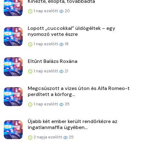
Kinézte, ellopta, továbbadta
1 nap ezelőtt
20
Lopott „cuccokkal” üldögéltek – egy
nyomozó vette észre
1 nap ezelőtt
18
Eltűnt Balázs Roxána
1 nap ezelőtt
21
Megcsúszott a vizes úton és Alfa Romeo-t
perdített a körforg...
1 nap ezelőtt
35
Újabb két ember került rendőrkézre az
ingatlanmaffia ügyében...
2 napja ezelőtt
25