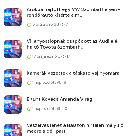
Árokba hajtott egy VW Szombathelyen -
rendőrautó kísérte a m...
5 órája ezelőtt
7
Villanyoszlopnak csapódott az Audi elé
hajtó Toyota Szombath...
17 órája ezelőtt
17
Kamerák vezettek a táskatolvaj nyomára
1 nap ezelőtt
18
Eltűnt Kovács Amanda Virág
1 nap ezelőtt
20
Veszélyes lehet a Balaton hirtelen mélyülő
medre a déli part...