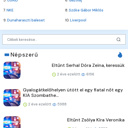
5.
USAID
6.
Gázolaj
7.
NKE
8.
Szőke Gábor Miklós
9.
Dunaharaszti baleset
10.
Liverpool
Népszerű
Eltűnt Serhal Dóra Zeina, keressük
2 éve ezelőtt
6196
Gyalogátkelőhelyen ütött el egy fiatal nőt egy
KIA Szombathe...
2 éve ezelőtt
5988
Eltűnt Zsólya Kíra Veronika