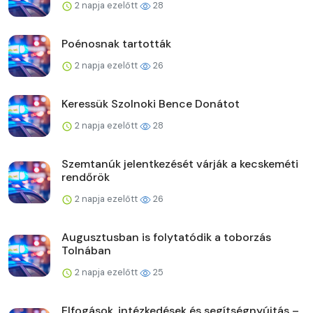
2 napja ezelőtt
28
Poénosnak tartották
2 napja ezelőtt
26
Keressük Szolnoki Bence Donátot
2 napja ezelőtt
28
Szemtanúk jelentkezését várják a kecskeméti
rendőrök
2 napja ezelőtt
26
Augusztusban is folytatódik a toborzás
Tolnában
2 napja ezelőtt
25
Elfogások, intézkedések és segítségnyújtás –