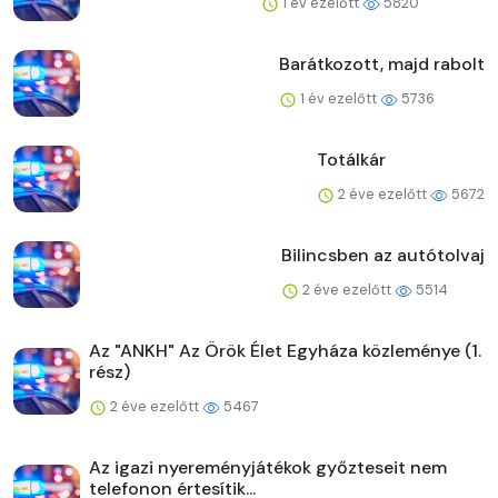
1 év ezelőtt
5820
Barátkozott, majd rabolt
1 év ezelőtt
5736
Totálkár
2 éve ezelőtt
5672
Bilincsben az autótolvaj
2 éve ezelőtt
5514
Az "ANKH" Az Örök Élet Egyháza közleménye (1.
rész)
2 éve ezelőtt
5467
Az igazi nyereményjátékok győzteseit nem
telefonon értesítik...