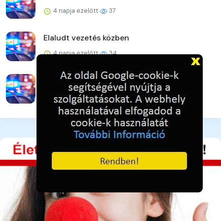
4 napja ezelőtt
37
Elaludt vezetés közben
4 napja ezelőtt
34
Újabb online csalás – 32 millió forint a kár
4 napja ezelőtt
42