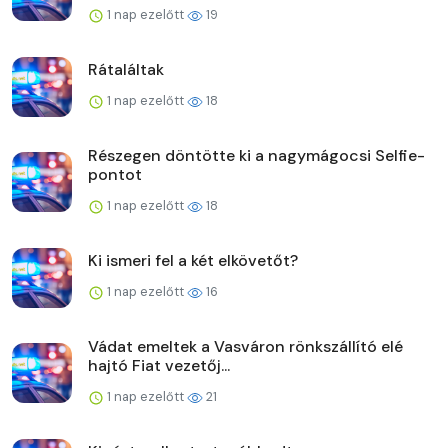
1 nap ezelőtt
19
Rátaláltak
1 nap ezelőtt
18
Részegen döntötte ki a nagymágocsi Selfie-
pontot
1 nap ezelőtt
18
Ki ismeri fel a két elkövetőt?
1 nap ezelőtt
16
Vádat emeltek a Vasváron rönkszállító elé
hajtó Fiat vezetőj...
1 nap ezelőtt
21