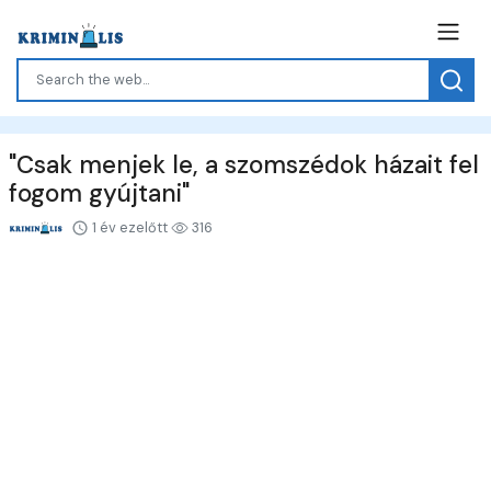
"Csak menjek le, a szomszédok házait fel
fogom gyújtani"
1 év ezelőtt
316