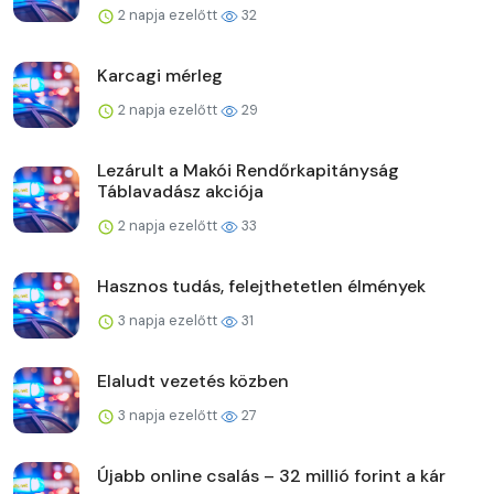
2 napja ezelőtt
32
Karcagi mérleg
2 napja ezelőtt
29
Lezárult a Makói Rendőrkapitányság
Táblavadász akciója
2 napja ezelőtt
33
Hasznos tudás, felejthetetlen élmények
3 napja ezelőtt
31
Elaludt vezetés közben
3 napja ezelőtt
27
Újabb online csalás – 32 millió forint a kár