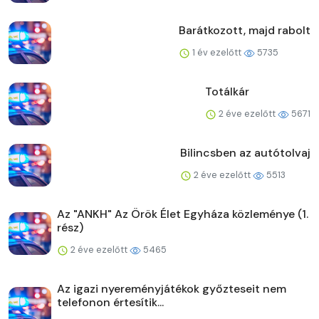
Barátkozott, majd rabolt
1 év ezelőtt
5735
Totálkár
2 éve ezelőtt
5671
Bilincsben az autótolvaj
2 éve ezelőtt
5513
Az "ANKH" Az Örök Élet Egyháza közleménye (1.
rész)
2 éve ezelőtt
5465
Az igazi nyereményjátékok győzteseit nem
telefonon értesítik...