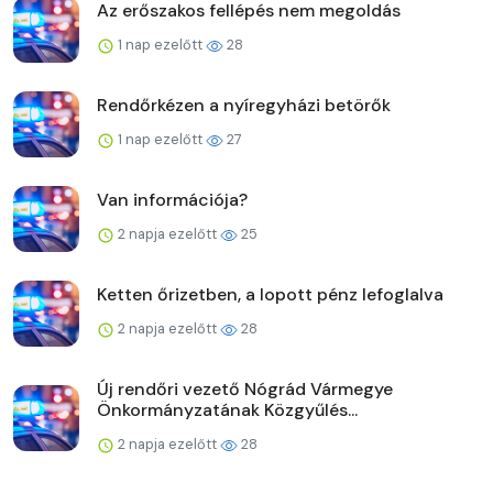
Az erőszakos fellépés nem megoldás
1 nap ezelőtt
28
Rendőrkézen a nyíregyházi betörők
1 nap ezelőtt
27
Van információja?
2 napja ezelőtt
25
Ketten őrizetben, a lopott pénz lefoglalva
2 napja ezelőtt
28
Új rendőri vezető Nógrád Vármegye
Önkormányzatának Közgyűlés...
2 napja ezelőtt
28