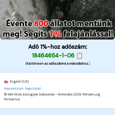
Adó 1%-hoz adószám:
18464654-1-06 📋
(
Kattintson az adószámra a másoláshoz.
)
English (US)
Impresszum
·
Kapcsolat
·
© Kék hírek, bűnügyek, balesetek - Kriminális 2026. Minden jog
fenttartva