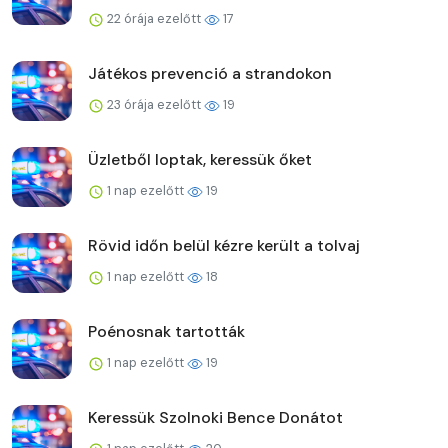
22 órája ezelőtt
17
Játékos prevenció a strandokon
23 órája ezelőtt
19
Üzletből loptak, keressük őket
1 nap ezelőtt
19
Rövid időn belül kézre került a tolvaj
1 nap ezelőtt
18
Poénosnak tartották
1 nap ezelőtt
19
Keressük Szolnoki Bence Donátot