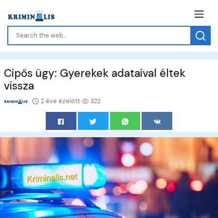
Cipős ügy: Gyerekek adataival éltek
vissza
2 éve ezelőtt
322