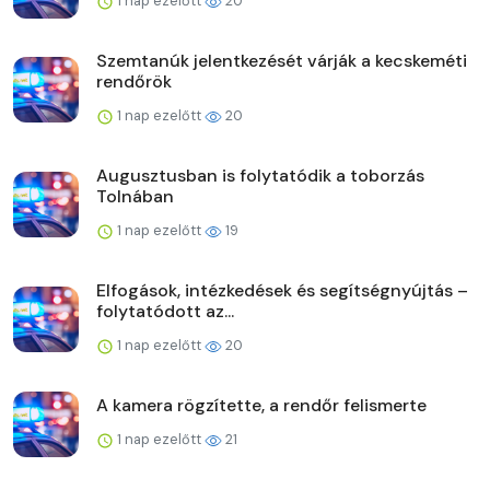
1 nap ezelőtt
20
Szemtanúk jelentkezését várják a kecskeméti
rendőrök
1 nap ezelőtt
20
Augusztusban is folytatódik a toborzás
Tolnában
1 nap ezelőtt
19
Elfogások, intézkedések és segítségnyújtás –
folytatódott az...
1 nap ezelőtt
20
A kamera rögzítette, a rendőr felismerte
1 nap ezelőtt
21