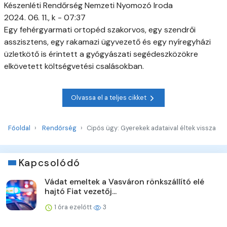
Készenléti Rendőrség Nemzeti Nyomozó Iroda
2024. 06. 11., k - 07:37
Egy fehérgyarmati ortopéd szakorvos, egy szendrői
asszisztens, egy rakamazi ügyvezető és egy nyíregyházi
üzletkötő is érintett a gyógyászati segédeszközökre
elkövetett költségvetési csalásokban.
Olvassa el a teljes cikket
Főoldal
Rendőrség
Cipős ügy: Gyerekek adataival éltek vissza
Kapcsolódó
Vádat emeltek a Vasváron rönkszállító elé
hajtó Fiat vezetőj...
1 óra ezelőtt
3