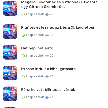
Megálló Toyotának és oszlopnak ütközött
egy Citroen Szombath...
1 nap ezelőtt
26
Kiürítés és lezárás az I. és a XI. kerületben
1 nap ezelőtt
24
Hat nap, hét autó
1 nap ezelőtt
25
Ittasan indult a kihallgatására
1 nap ezelőtt
27
Pénz helyett bilinccsel várták
1 nap ezelőtt
27