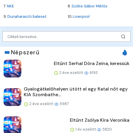
7.
NKE
8.
Szőke Gábor Miklós
9.
Dunaharaszti baleset
10.
Liverpool
Népszerű
Eltűnt Serhal Dóra Zeina, keressük
2 éve ezelőtt
6193
Gyalogátkelőhelyen ütött el egy fiatal nőt egy
KIA Szombathe...
2 éve ezelőtt
5987
Eltűnt Zsólya Kíra Veronika
1 év ezelőtt
5820