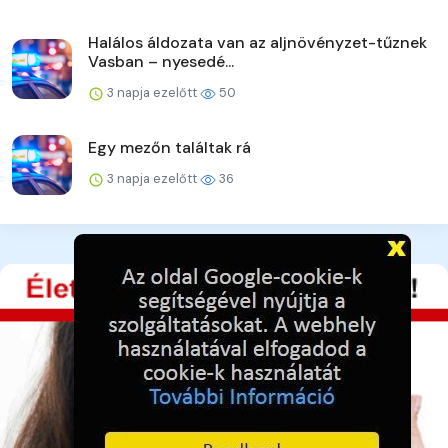
Halálos áldozata van az aljnövényzet-tűznek
Vasban – nyesedé...
3 napja ezelőtt
50
Egy mezőn találtak rá
3 napja ezelőtt
36