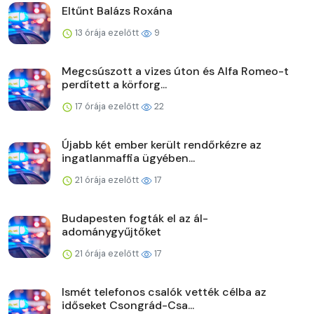
Eltűnt Balázs Roxána
13 órája ezelőtt
9
Megcsúszott a vizes úton és Alfa Romeo-t
perdített a körforg...
17 órája ezelőtt
22
Újabb két ember került rendőrkézre az
ingatlanmaffia ügyében...
21 órája ezelőtt
17
Budapesten fogták el az ál-
adománygyűjtőket
21 órája ezelőtt
17
Ismét telefonos csalók vették célba az
időseket Csongrád-Csa...