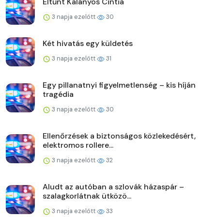
Eltűnt Kalányos Cintia
3 napja ezelőtt
30
Két hivatás egy küldetés
3 napja ezelőtt
31
Egy pillanatnyi figyelmetlenség – kis híján
tragédia
3 napja ezelőtt
30
Ellenőrzések a biztonságos közlekedésért,
elektromos rollere...
3 napja ezelőtt
32
Aludt az autóban a szlovák házaspár –
szalagkorlátnak ütközö...
3 napja ezelőtt
33