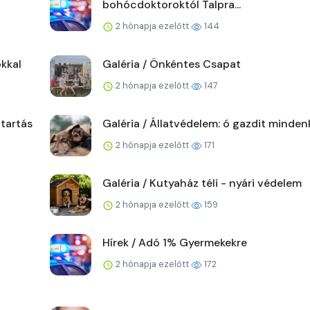
bohócdoktoroktól Talpra...
2 hónapja ezelőtt
144
kkal
Galéria / Önkéntes Csapat
2 hónapja ezelőtt
147
ttartás
Galéria / Állatvédelem: ó gazdit minden
2 hónapja ezelőtt
171
Galéria / Kutyaház téli - nyári védelem
2 hónapja ezelőtt
159
Hírek / Adó 1% Gyermekekre
2 hónapja ezelőtt
172