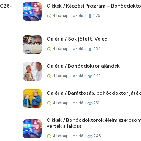
 2026-
Cikkek / Képzési Program – Bohócdoktor
4 hónapja ezelőtt
275
Galéria / Sok jótett, Veled
4 hónapja ezelőtt
234
Galéria / Bohócdoktor ajándék
4 hónapja ezelőtt
242
Galéria / Barátkozás, bohócdoktor játék
4 hónapja ezelőtt
231
Cikkek / Bohócdoktorok élelmiszercso
várták a lakoss...
4 hónapja ezelőtt
248