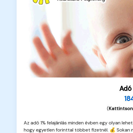
Adó
18
(
Kattintson
Az adó 1% felajánlás minden évben egy olyan lehető
hogy egyetlen forinttal többet fizetnél. 💰 Sokan