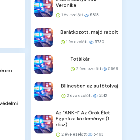
Veronika
1 év ezelőtt
5818
Barátkozott, majd rabolt
1 év ezelőtt
5730
Totálkár
2 éve ezelőtt
5668
kérem
Bilincsben az autótolvaj
2 éve ezelőtt
5512
tvédelmi
Az "ANKH" Az Örök Élet
Egyháza közleménye (1.
rész)
2 éve ezelőtt
5463