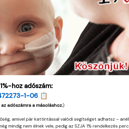
 1%-hoz adószám:
472273-1-06 📋
 az adószámra a másoláshoz.
)
ség, amivel pár kattintással valódi segítséget adhatsz – anél
 még mindig nem élnek vele, pedig az SZJA 1% rendelkezés perc