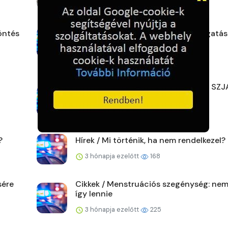
2 hónapja ezelőtt
180
öntés
Hírek / Adó 1% Bohócdoktor támogatás
2 hónapja ezelőtt
150
Hírek / Hova érdemes felajánlani az SZJ
ot?
3 hónapja ezelőtt
178
?
Hírek / Mi történik, ha nem rendelkezel?
3 hónapja ezelőtt
168
sére
Cikkek / Menstruációs szegénység: nem
így lennie
3 hónapja ezelőtt
225