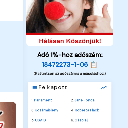
Adó 1%-hoz adószám:
18472273-1-06 📋
(
Kattintson az adószámra a másoláshoz.
)
Felkapott
1.
Parlament
2.
Jane Fonda
3.
Kozármisleny
4.
Roberta Flack
5.
USAID
6.
Gázolaj