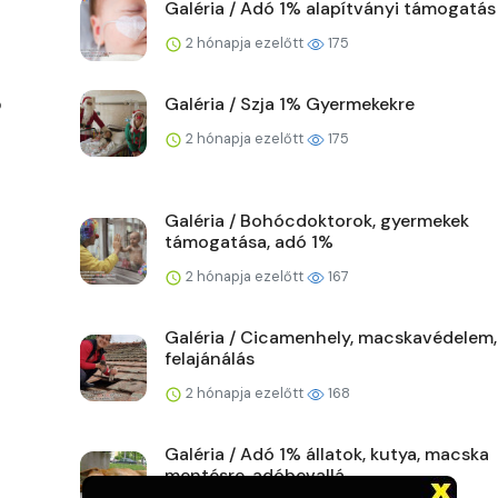
Galéria / Adó 1% alapítványi támogatás
2 hónapja ezelőtt
175
ő
Galéria / Szja 1% Gyermekekre
2 hónapja ezelőtt
175
Galéria / Bohócdoktorok, gyermekek
támogatása, adó 1%
2 hónapja ezelőtt
167
Galéria / Cicamenhely, macskavédelem,
felajánálás
2 hónapja ezelőtt
168
Galéria / Adó 1% állatok, kutya, macska
mentésre, adóbevallá...