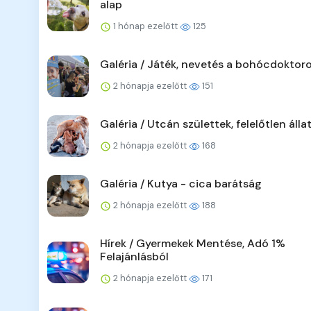
alap
1 hónap ezelőtt
125
Galéria / Játék, nevetés a bohócdoktoro
2 hónapja ezelőtt
151
Galéria / Utcán születtek, felelőtlen álla
2 hónapja ezelőtt
168
Galéria / Kutya - cica barátság
2 hónapja ezelőtt
188
Hírek / Gyermekek Mentése, Adó 1%
Felajánlásból
2 hónapja ezelőtt
171