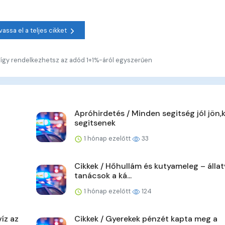
vassa el a teljes cikket
– így rendelkezhetsz az adód 1+1%-áról egyszerűen
Apróhirdetés / Minden segitség jól jön,
segitsenek
1 hónap ezelőtt
33
Cikkek / Hőhullám és kutyameleg – álla
tanácsok a ká...
1 hónap ezelőtt
124
íz az
Cikkek / Gyerekek pénzét kapta meg a