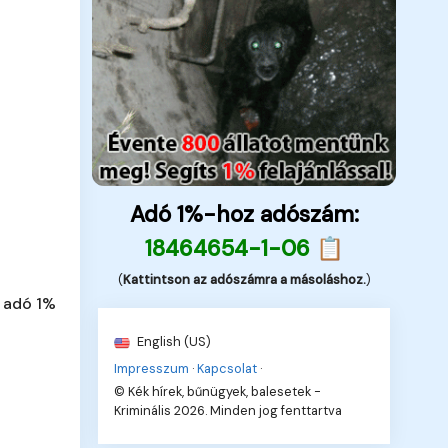
Adó 1%-hoz adószám:
18464654-1-06 📋
(
Kattintson az adószámra a másoláshoz.
)
 adó 1%
English (US)
Impresszum
·
Kapcsolat
·
© Kék hírek, bűnügyek, balesetek -
Kriminális 2026. Minden jog fenttartva