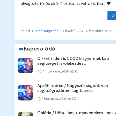
elvégezhető, és akár életeket is változtathat. ❤️
Ol
Főoldal
PR / Nonprofit
Cikkek / SZJA 1% felajánlás 2026 
Kapcsolódó
Cikkek / Idén is 5000 kisgyermek kap
segítséget iskolakezdés...
44 perce ezelőtt
0
Apróhirdetés / Nagyszükségünk van
segitségre,kérem segitsene...
1 hónap ezelőtt
30
Galéria / Hőhullám, kutyavédelem - sok v