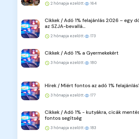
2 hónapja ezelőtt
164
Cikkek / Adó 1% felajánlás 2026 – egy d
az SZJA-bevallá...
2 hónapja ezelőtt
173
Cikkek / Adó 1% a Gyermekekért
3 hónapja ezelőtt
180
Hírek / Miért fontos az adó 1% felajánlás
3 hónapja ezelőtt
177
Cikkek / Adó 1% - kutyákra, cicák menté
fontos segítség
3 hónapja ezelőtt
183