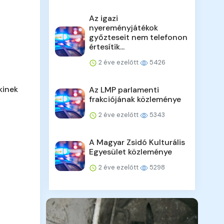
Az igazi
nyereményjátékok
győzteseit nem telefonon
értesítik...
2 éve ezelőtt
5426
kinek
Az LMP parlamenti
frakciójának közleménye
2 éve ezelőtt
5343
A Magyar Zsidó Kulturális
Egyesület közleménye
2 éve ezelőtt
5298