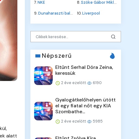
7.
NKE
8.
Szőke Gábor Miklós
9.
Dunaharaszti baleset
10.
Liverpool
Népszerű
Eltűnt Serhal Dóra Zeina,
keressük
2 éve ezelőtt
6190
Gyalogátkelőhelyen ütött
el egy fiatal nőt egy KIA
Szombathe...
2 éve ezelőtt
5985
kül,
ek alatt
Eltűnt Zsólya Kíra