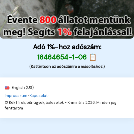
Adó 1%-hoz adószám:
18464654-1-06 📋
(
Kattintson az adószámra a másoláshoz.
)
English (US)
Impresszum
·
Kapcsolat
·
© Kék hírek, bűnügyek, balesetek - Kriminális 2026. Minden jog
fenttartva