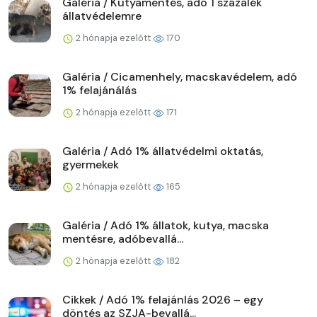
Galéria / Kutyamentés, adó 1 százalék
állatvédelemre
2 hónapja ezelőtt
170
Galéria / Cicamenhely, macskavédelem, adó
1% felajánálás
2 hónapja ezelőtt
171
Galéria / Adó 1% állatvédelmi oktatás,
gyermekek
2 hónapja ezelőtt
165
Galéria / Adó 1% állatok, kutya, macska
mentésre, adóbevallá...
2 hónapja ezelőtt
182
Cikkek / Adó 1% felajánlás 2026 – egy
döntés az SZJA-bevallá...