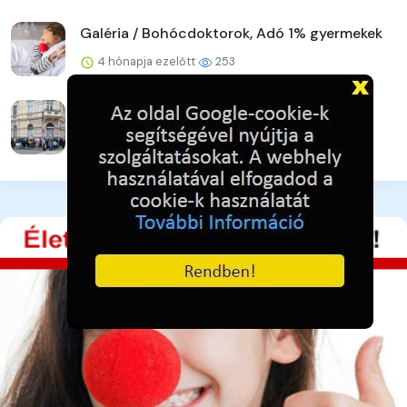
Galéria / Bohócdoktorok, Adó 1% gyermekek
4 hónapja ezelőtt
253
Galéria / Adományra várva - pillanatkép
4 hónapja ezelőtt
240