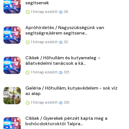
segitsenek
1 hónap ezelőtt
36
Apróhirdetés / Nagyszükségünk van
segitségre,kérem segitsene...
1 hónap ezelőtt
32
Cikkek / Hőhullám és kutyameleg –
állatvédelmi tanácsok a ká...
1 hónap ezelőtt
125
Galéria / Hőhullám, kutyavédelem - sok víz
az alap
1 hónap ezelőtt
126
Cikkek / Gyerekek pénzét kapta meg a
bohócdoktoroktól Talpra...