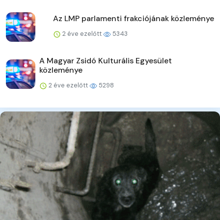
Az LMP parlamenti frakciójának közleménye
2 éve ezelőtt
5343
A Magyar Zsidó Kulturális Egyesület
közleménye
2 éve ezelőtt
5298