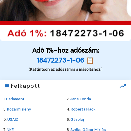
Adó 1%-hoz adószám:
18472273-1-06 📋
(
Kattintson az adószámra a másoláshoz.
)
Felkapott
1.
Parlament
2.
Jane Fonda
3.
Kozármisleny
4.
Roberta Flack
5.
USAID
6.
Gázolaj
7.
NKE
8.
Szőke Gábor Miklós