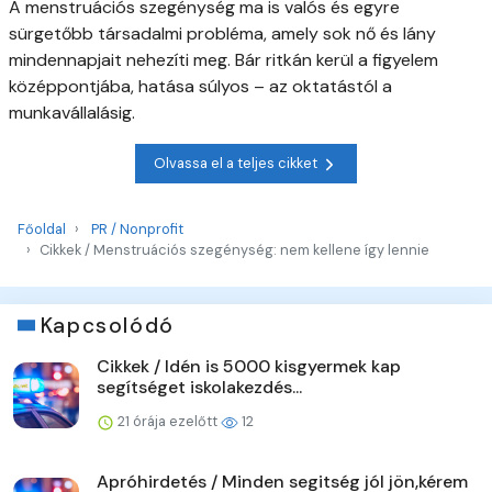
A menstruációs szegénység ma is valós és egyre
sürgetőbb társadalmi probléma, amely sok nő és lány
mindennapjait nehezíti meg. Bár ritkán kerül a figyelem
középpontjába, hatása súlyos – az oktatástól a
munkavállalásig.
Olvassa el a teljes cikket
Főoldal
PR / Nonprofit
Cikkek / Menstruációs szegénység: nem kellene így lennie
Kapcsolódó
Cikkek / Idén is 5000 kisgyermek kap
segítséget iskolakezdés...
21 órája ezelőtt
12
Apróhirdetés / Minden segitség jól jön,kérem