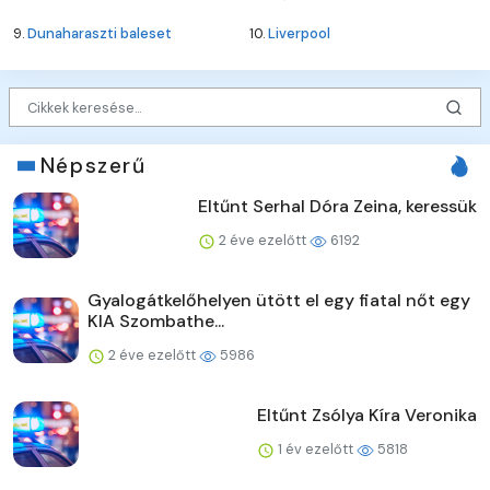
9.
Dunaharaszti baleset
10.
Liverpool
Népszerű
Eltűnt Serhal Dóra Zeina, keressük
2 éve ezelőtt
6192
Gyalogátkelőhelyen ütött el egy fiatal nőt egy
KIA Szombathe...
2 éve ezelőtt
5986
Eltűnt Zsólya Kíra Veronika
1 év ezelőtt
5818