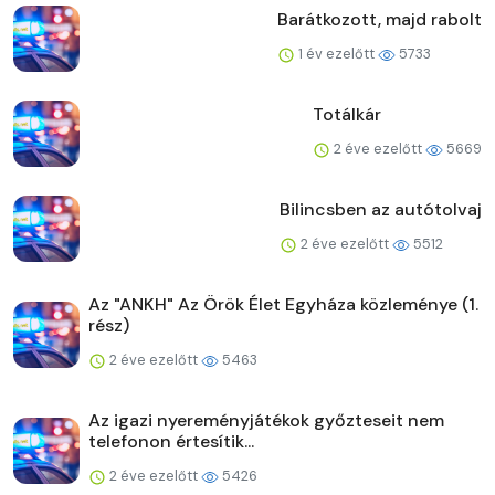
Barátkozott, majd rabolt
1 év ezelőtt
5733
Totálkár
2 éve ezelőtt
5669
Bilincsben az autótolvaj
2 éve ezelőtt
5512
Az "ANKH" Az Örök Élet Egyháza közleménye (1.
rész)
2 éve ezelőtt
5463
Az igazi nyereményjátékok győzteseit nem
telefonon értesítik...
2 éve ezelőtt
5426