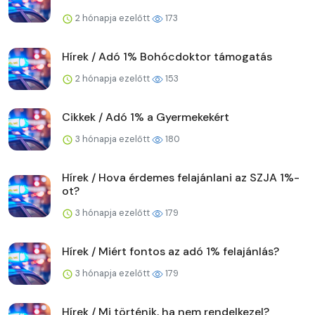
2 hónapja ezelőtt
173
Hírek / Adó 1% Bohócdoktor támogatás
2 hónapja ezelőtt
153
Cikkek / Adó 1% a Gyermekekért
3 hónapja ezelőtt
180
Hírek / Hova érdemes felajánlani az SZJA 1%-
ot?
3 hónapja ezelőtt
179
Hírek / Miért fontos az adó 1% felajánlás?
3 hónapja ezelőtt
179
Hírek / Mi történik, ha nem rendelkezel?