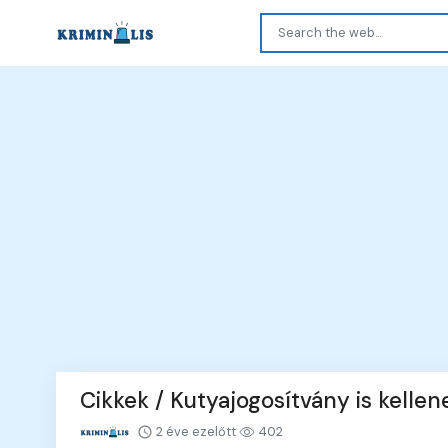
Cikkek / Kutyajogosítvány is kellen
2 éve ezelőtt
402