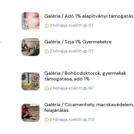
Galéria / Adó 1% alapítványi támogatás
2 hónapja ezelőtt
177
ő
Galéria / Szja 1% Gyermekekre
2 hónapja ezelőtt
177
Galéria / Bohócdoktorok, gyermekek
támogatása, adó 1%
2 hónapja ezelőtt
167
Galéria / Cicamenhely, macskavédelem,
felajánálás
2 hónapja ezelőtt
170