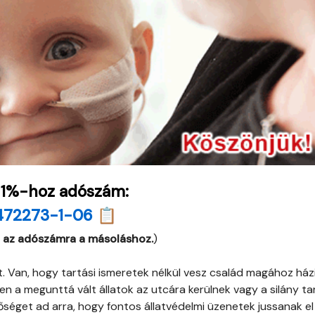
 1%-hoz adószám:
472273-1-06 📋
 az adószámra a másoláshoz.
)
. Van, hogy tartási ismeretek nélkül vesz család magához ház
 a megunttá vált állatok az utcára kerülnek vagy a silány tar
őséget ad arra, hogy fontos állatvédelmi üzenetek jussanak el