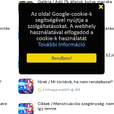
Galéria / Adó 1% állatok, kutya, macska
mentésre, adóbevallá...
2 hónapja ezelőtt
181
öntés
Hírek / Adó 1% Bohócdoktor támogatás
2 hónapja ezelőtt
152
Hírek / Hova érdemes felajánlani az SZJ
ot?
3 hónapja ezelőtt
179
?
Hírek / Mi történik, ha nem rendelkezel?
3 hónapja ezelőtt
168
sére
Cikkek / Menstruációs szegénység: nem
így lennie