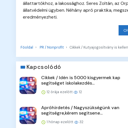
állattartókhoz, a lakossághoz. Seres Zoltán, az 
állatvédelmi ügyben. Néhány apró praktika, megsz
eredményezheti.
Ol
Főoldal
PR / Nonprofit
Cikkek / Kutyajogosítvány is kelle
Kapcsolódó
Cikkek / Idén is 5000 kisgyermek kap
segítséget iskolakezdés...
12 órája ezelőtt
12
Apróhirdetés / Nagyszükségünk van
segitségre,kérem segitsene...
1 hónap ezelőtt
32