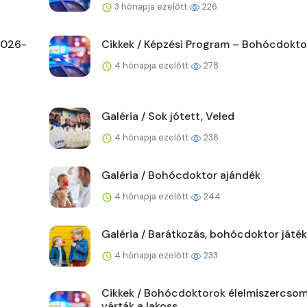
3 hónapja ezelőtt
226
 2026-
Cikkek / Képzési Program – Bohócdoktor
4 hónapja ezelőtt
278
Galéria / Sok jótett, Veled
4 hónapja ezelőtt
236
Galéria / Bohócdoktor ajándék
4 hónapja ezelőtt
244
Galéria / Barátkozás, bohócdoktor játék
4 hónapja ezelőtt
233
Cikkek / Bohócdoktorok élelmiszercso
várták a lakoss...