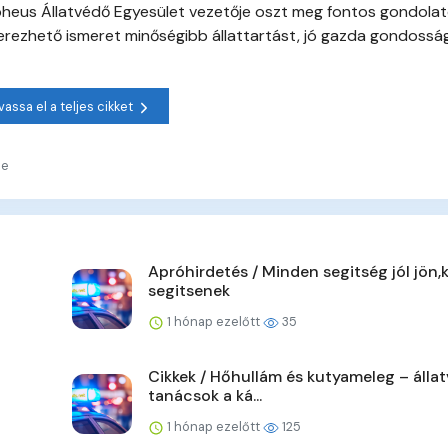
Orpheus Állatvédő Egyesület vezetője oszt meg fontos gondola
erezhető ismeret minőségibb állattartást, jó gazda gondossá
vassa el a teljes cikket
ne
Apróhirdetés / Minden segitség jól jön,
segitsenek
1 hónap ezelőtt
35
Cikkek / Hőhullám és kutyameleg – álla
tanácsok a ká...
1 hónap ezelőtt
125