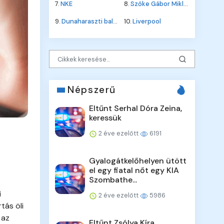
7.
NKE
8.
Szőke Gábor Miklós
9.
Dunaharaszti baleset
10.
Liverpool
Népszerű
Eltűnt Serhal Dóra Zeina,
keressük
2 éve ezelőtt
6191
Gyalogátkelőhelyen ütött
el egy fiatal nőt egy KIA
Szombathe...
i
2 éve ezelőtt
5986
tás öli
 az
Eltűnt Zsólya Kíra