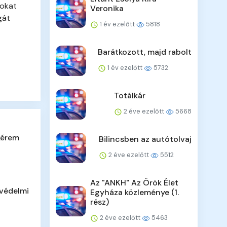
tokat
Veronika
gát
1 év ezelőtt
5818
Barátkozott, majd rabolt
1 év ezelőtt
5732
Totálkár
2 éve ezelőtt
5668
kérem
Bilincsben az autótolvaj
2 éve ezelőtt
5512
Az "ANKH" Az Örök Élet
tvédelmi
Egyháza közleménye (1.
rész)
2 éve ezelőtt
5463