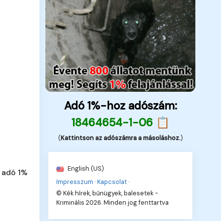
Adó 1%-hoz adószám:
18464654-1-06 📋
(
Kattintson az adószámra a másoláshoz.
)
English (US)
 adó 1%
Impresszum
·
Kapcsolat
·
© Kék hírek, bűnügyek, balesetek -
Kriminális 2026. Minden jog fenttartva