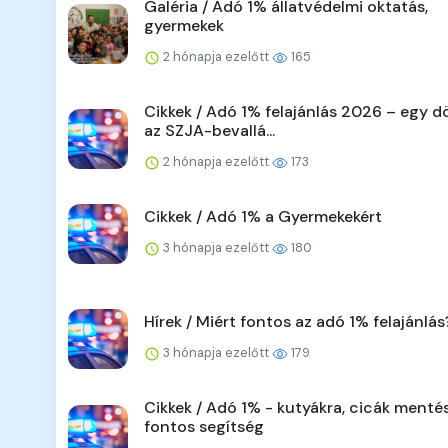
Galéria / Adó 1% állatvédelmi oktatás,
gyermekek
2 hónapja ezelőtt
165
Cikkek / Adó 1% felajánlás 2026 – egy d
az SZJA-bevallá...
2 hónapja ezelőtt
173
Cikkek / Adó 1% a Gyermekekért
3 hónapja ezelőtt
180
Hírek / Miért fontos az adó 1% felajánlás
3 hónapja ezelőtt
179
Cikkek / Adó 1% - kutyákra, cicák menté
fontos segítség