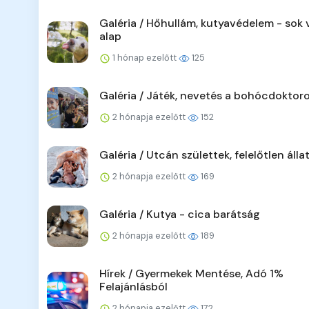
Galéria / Hőhullám, kutyavédelem - sok v
alap
1 hónap ezelőtt
125
Galéria / Játék, nevetés a bohócdoktoro
2 hónapja ezelőtt
152
Galéria / Utcán születtek, felelőtlen álla
2 hónapja ezelőtt
169
Galéria / Kutya - cica barátság
2 hónapja ezelőtt
189
Hírek / Gyermekek Mentése, Adó 1%
Felajánlásból
2 hónapja ezelőtt
172