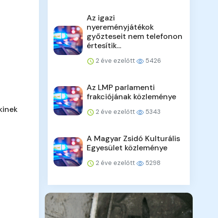
Az igazi
nyereményjátékok
győzteseit nem telefonon
értesítik...
2 éve ezelőtt
5426
Az LMP parlamenti
frakciójának közleménye
kinek
2 éve ezelőtt
5343
A Magyar Zsidó Kulturális
Egyesület közleménye
2 éve ezelőtt
5298