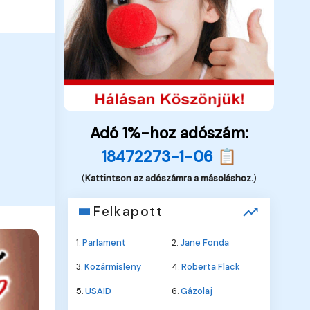
Adó 1%-hoz adószám:
18472273-1-06 📋
(
Kattintson az adószámra a másoláshoz.
)
Felkapott
1.
Parlament
2.
Jane Fonda
3.
Kozármisleny
4.
Roberta Flack
5.
USAID
6.
Gázolaj