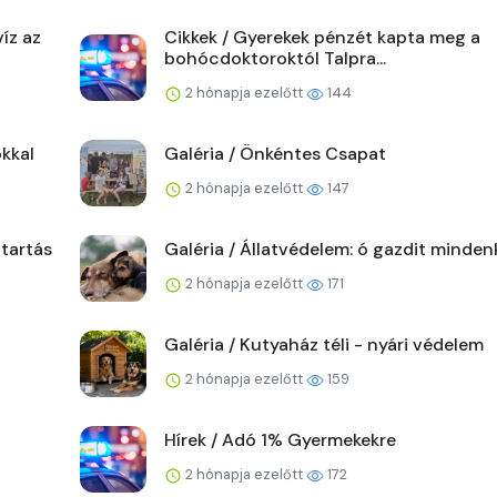
íz az
Cikkek / Gyerekek pénzét kapta meg a
bohócdoktoroktól Talpra...
2 hónapja ezelőtt
144
kkal
Galéria / Önkéntes Csapat
2 hónapja ezelőtt
147
ttartás
Galéria / Állatvédelem: ó gazdit minden
2 hónapja ezelőtt
171
Galéria / Kutyaház téli - nyári védelem
2 hónapja ezelőtt
159
Hírek / Adó 1% Gyermekekre
2 hónapja ezelőtt
172