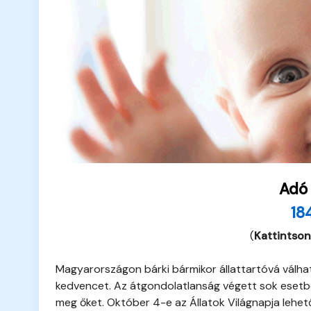
Adó
18
(
Kattintson
Magyarországon bárki bármikor állattartóvá válhat
kedvencet. Az átgondolatlanság végett sok esetben
meg őket. Október 4-e az Állatok Világnapja lehet