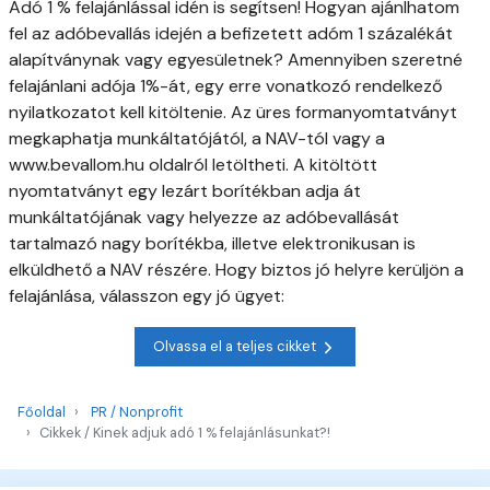
Adó 1 % felajánlással idén is segítsen! Hogyan ajánlhatom
fel az adóbevallás idején a befizetett adóm 1 százalékát
alapítványnak vagy egyesületnek? Amennyiben szeretné
felajánlani adója 1%-át, egy erre vonatkozó rendelkező
nyilatkozatot kell kitöltenie. Az üres formanyomtatványt
megkaphatja munkáltatójától, a NAV-tól vagy a
www.bevallom.hu oldalról letöltheti. A kitöltött
nyomtatványt egy lezárt borítékban adja át
munkáltatójának vagy helyezze az adóbevallását
tartalmazó nagy borítékba, illetve elektronikusan is
elküldhető a NAV részére. Hogy biztos jó helyre kerüljön a
felajánlása, válasszon egy jó ügyet:
Olvassa el a teljes cikket
Főoldal
PR / Nonprofit
Cikkek / Kinek adjuk adó 1 % felajánlásunkat?!