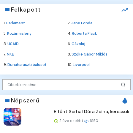
Felkapott
1.
Parlament
2.
Jane Fonda
3.
Kozármisleny
4.
Roberta Flack
5.
USAID
6.
Gázolaj
7.
NKE
8.
Szőke Gábor Miklós
9.
Dunaharaszti baleset
10.
Liverpool
Népszerű
Eltűnt Serhal Dóra Zeina, keressük
2 éve ezelőtt
6190