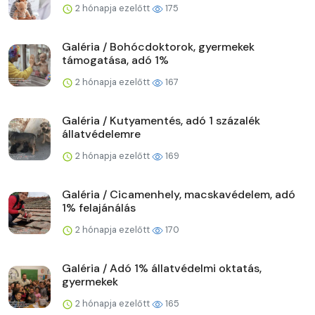
2 hónapja ezelőtt
175
Galéria / Bohócdoktorok, gyermekek
támogatása, adó 1%
2 hónapja ezelőtt
167
Galéria / Kutyamentés, adó 1 százalék
állatvédelemre
2 hónapja ezelőtt
169
Galéria / Cicamenhely, macskavédelem, adó
1% felajánálás
2 hónapja ezelőtt
170
Galéria / Adó 1% állatvédelmi oktatás,
gyermekek
2 hónapja ezelőtt
165