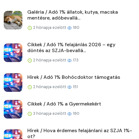
Galéria / Adó 1% állatok, kutya, macska
mentésre, adóbevallá...
2 hónapja ezelőtt
180
Cikkek / Adó 1% felajánlás 2026 – egy
döntés az SZJA-bevallá...
2 hónapja ezelőtt
173
Hírek / Adó 1% Bohócdoktor támogatás
2 hónapja ezelőtt
151
Cikkek / Adó 1% a Gyermekekért
3 hónapja ezelőtt
180
Hírek / Hova érdemes felajánlani az SZJA 1%-
ot?