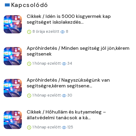
Kapcsolódó
Cikkek / Idén is 5000 kisgyermek kap
segítséget iskolakezdés...
8 órája ezelőtt
8
Apróhirdetés / Minden segitség jól jön,kérem
segitsenek
1 hónap ezelőtt
34
Apróhirdetés / Nagyszükségünk van
segitségre,kérem segitsene...
1 hónap ezelőtt
30
Cikkek / Hőhullám és kutyameleg –
állatvédelmi tanácsok a ká...
1 hónap ezelőtt
125