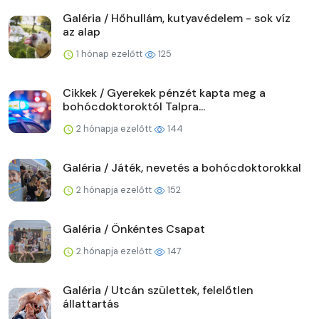
Galéria / Hőhullám, kutyavédelem - sok víz
az alap
1 hónap ezelőtt
125
Cikkek / Gyerekek pénzét kapta meg a
bohócdoktoroktól Talpra...
2 hónapja ezelőtt
144
Galéria / Játék, nevetés a bohócdoktorokkal
2 hónapja ezelőtt
152
Galéria / Önkéntes Csapat
2 hónapja ezelőtt
147
Galéria / Utcán születtek, felelőtlen
állattartás