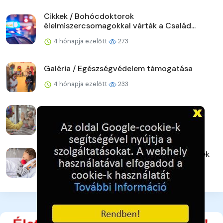
Cikkek / Bohócdoktorok
élelmiszercsomagokkal várták a Család...
4 hónapja ezelőtt
273
Galéria / Egészségvédelem támogatása
4 hónapja ezelőtt
233
Galéria / Mosoly, adó 1% támogatással
4 hónapja ezelőtt
224
Galéria / Bohócdoktorok, Adó 1% gyermekek
4 hónapja ezelőtt
251