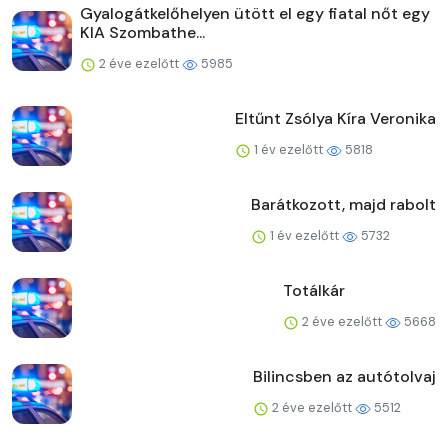
Gyalogátkelőhelyen ütött el egy fiatal nőt egy
KIA Szombathe...
2 éve ezelőtt
5985
Eltűnt Zsólya Kíra Veronika
1 év ezelőtt
5818
Barátkozott, majd rabolt
1 év ezelőtt
5732
Totálkár
2 éve ezelőtt
5668
Bilincsben az autótolvaj
2 éve ezelőtt
5512