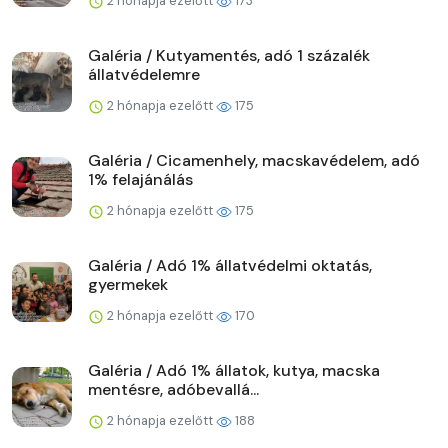
2 hónapja ezelőtt
173
Galéria / Kutyamentés, adó 1 százalék
állatvédelemre
2 hónapja ezelőtt
175
Galéria / Cicamenhely, macskavédelem, adó
1% felajánálás
2 hónapja ezelőtt
175
Galéria / Adó 1% állatvédelmi oktatás,
gyermekek
2 hónapja ezelőtt
170
Galéria / Adó 1% állatok, kutya, macska
mentésre, adóbevallá...
2 hónapja ezelőtt
188