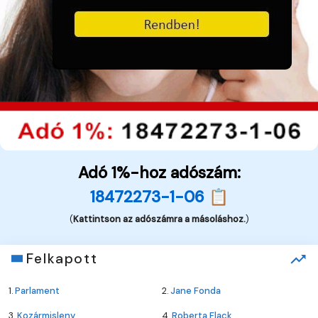
Adó 1%-hoz adószám:
18472273-1-06 📋
(
Kattintson az adószámra a másoláshoz.
)
Felkapott
1.
Parlament
2.
Jane Fonda
3.
Kozármisleny
4.
Roberta Flack