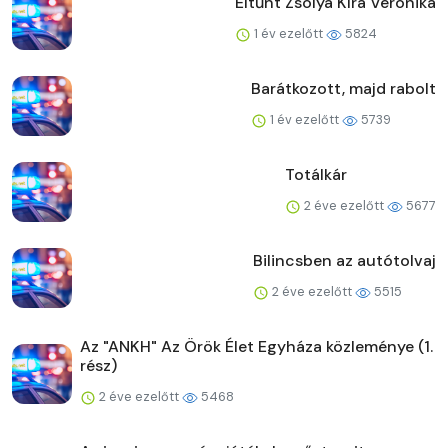
Eltűnt Zsólya Kíra Veronika
1 év ezelőtt
5824
Barátkozott, majd rabolt
1 év ezelőtt
5739
Totálkár
2 éve ezelőtt
5677
Bilincsben az autótolvaj
2 éve ezelőtt
5515
Az "ANKH" Az Örök Élet Egyháza közleménye (1.
rész)
2 éve ezelőtt
5468