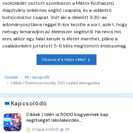
csokoládét osztott szombaton a Mátrix Közhasznú
Alapítvány önkéntes segítő csapata, és a vidámító
bohócdoktor csapat. Volt aki a délelőtt 9:30-as
adományosztásra reggel 6-kor kezdte a sort, azért, hogy
nehogy lemaradjon az élelmiszer segélyről. Ha nincs mit
enni, akkor egy falat kenyér is életet menthet, pláne a
családonként juttatott 5-6 kilós megtömött ételcsomag.
Olvassa el a teljes cikket
Főoldal
PR / Nonprofit
Cikkek / Élelmiszerosztás, 500 család támogatása
Kapcsolódó
Cikkek / Idén is 5000 kisgyermek kap
segítséget iskolakezdés...
3 napja ezelőtt
29