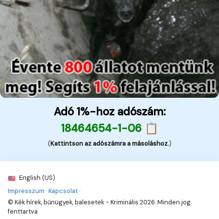
Adó 1%-hoz adószám:
18464654-1-06 📋
(
Kattintson az adószámra a másoláshoz.
)
English (US)
Impresszum
·
Kapcsolat
·
© Kék hírek, bűnügyek, balesetek - Kriminális 2026. Minden jog
fenttartva