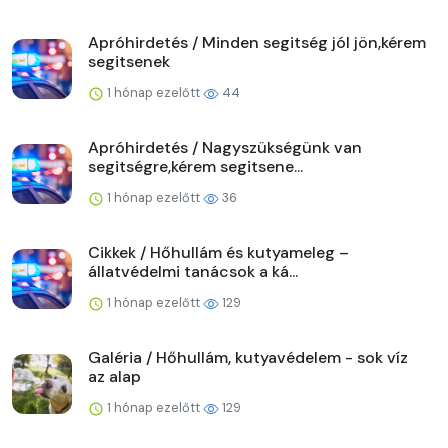
Apróhirdetés / Minden segitség jól jön,kérem
segitsenek
1 hónap ezelőtt
44
Apróhirdetés / Nagyszükségünk van
segitségre,kérem segitsene...
1 hónap ezelőtt
36
Cikkek / Hőhullám és kutyameleg –
állatvédelmi tanácsok a ká...
1 hónap ezelőtt
129
Galéria / Hőhullám, kutyavédelem - sok víz
az alap
1 hónap ezelőtt
129