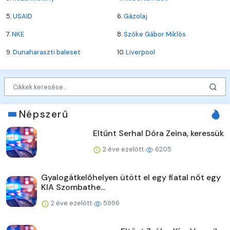
5.
USAID
6.
Gázolaj
7.
NKE
8.
Szőke Gábor Miklós
9.
Dunaharaszti baleset
10.
Liverpool
Népszerű
Eltűnt Serhal Dóra Zeina, keressük
2 éve ezelőtt
6205
Gyalogátkelőhelyen ütött el egy fiatal nőt egy
KIA Szombathe...
2 éve ezelőtt
5996