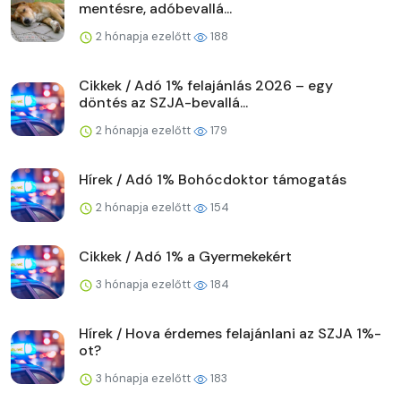
mentésre, adóbevallá...
2 hónapja ezelőtt
188
Cikkek / Adó 1% felajánlás 2026 – egy
döntés az SZJA-bevallá...
2 hónapja ezelőtt
179
Hírek / Adó 1% Bohócdoktor támogatás
2 hónapja ezelőtt
154
Cikkek / Adó 1% a Gyermekekért
3 hónapja ezelőtt
184
Hírek / Hova érdemes felajánlani az SZJA 1%-
ot?
3 hónapja ezelőtt
183