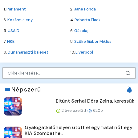
1.
Parlament
2.
Jane Fonda
3.
Kozármisleny
4.
Roberta Flack
5.
USAID
6.
Gázolaj
7.
NKE
8.
Szőke Gábor Miklós
9.
Dunaharaszti baleset
10.
Liverpool
Népszerű
Eltűnt Serhal Dóra Zeina, keressük
2 éve ezelőtt
6205
Gyalogátkelőhelyen ütött el egy fiatal nőt egy
KIA Szombathe...