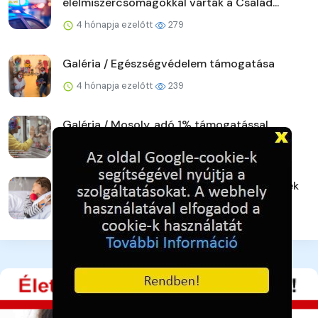
élelmiszercsomagokkal várták a Család...
4 hónapja ezelőtt
279
Galéria / Egészségvédelem támogatása
4 hónapja ezelőtt
239
Galéria / Mosoly, adó 1% támogatással
4 hónapja ezelőtt
230
Galéria / Bohócdoktorok, Adó 1% gyermekek
4 hónapja ezelőtt
254