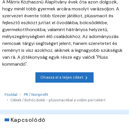
A Mátrix Közhasznú Alapítvány évek óta azon dolgozik,
hogy minél több gyermek arcára mosolyt varázsoljon. A
szervezet évente több tízezer játékot, plüssmacit és
fejlesztő eszközt juttat el óvodákba, bölcsődékbe,
gyermekotthonokba, valamint hátrányos helyzetű,
mélyszegénységben élő családokhoz. Az adományozás
nemcsak tárgyi segítséget jelent, hanem szeretetet és
reményt is visz azokhoz, akiknek a legnagyobb szükségük
van rá. A jótékonyság egyik része egy valódi "Plüss
kommandó".
Olvassa el a teljes cikket
Főoldal
PR / Nonprofit
Cikkek / Bohócdokik - plüssmacikkal a vidám percekért
Kapcsolódó