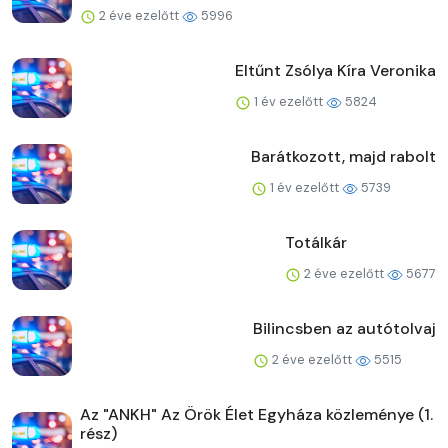
2 éve ezelőtt
5996
Eltűnt Zsólya Kíra Veronika
1 év ezelőtt
5824
Barátkozott, majd rabolt
1 év ezelőtt
5739
Totálkár
2 éve ezelőtt
5677
Bilincsben az autótolvaj
2 éve ezelőtt
5515
Az "ANKH" Az Örök Élet Egyháza közleménye (1.
rész)