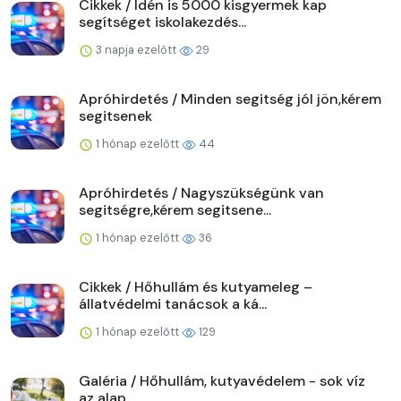
Cikkek / Idén is 5000 kisgyermek kap
segítséget iskolakezdés...
3 napja ezelőtt
29
Apróhirdetés / Minden segitség jól jön,kérem
segitsenek
1 hónap ezelőtt
44
Apróhirdetés / Nagyszükségünk van
segitségre,kérem segitsene...
1 hónap ezelőtt
36
Cikkek / Hőhullám és kutyameleg –
állatvédelmi tanácsok a ká...
1 hónap ezelőtt
129
Galéria / Hőhullám, kutyavédelem - sok víz
az alap