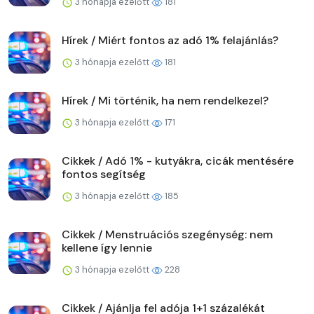
3 hónapja ezelőtt
181
Hírek / Miért fontos az adó 1% felajánlás?
3 hónapja ezelőtt
181
Hírek / Mi történik, ha nem rendelkezel?
3 hónapja ezelőtt
171
Cikkek / Adó 1% - kutyákra, cicák mentésére
fontos segítség
3 hónapja ezelőtt
185
Cikkek / Menstruációs szegénység: nem
kellene így lennie
3 hónapja ezelőtt
228
Cikkek / Ajánlja fel adója 1+1 százalékát