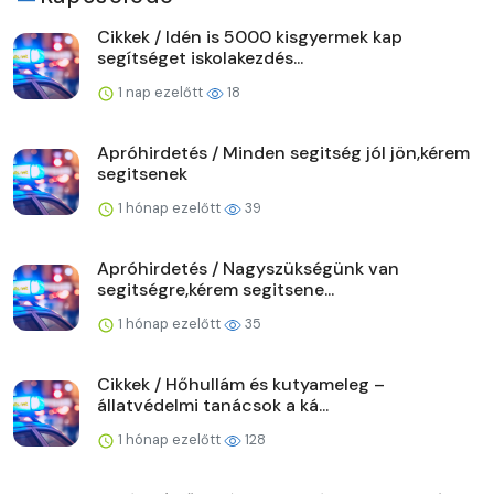
Cikkek / Idén is 5000 kisgyermek kap
segítséget iskolakezdés...
1 nap ezelőtt
18
Apróhirdetés / Minden segitség jól jön,kérem
segitsenek
1 hónap ezelőtt
39
Apróhirdetés / Nagyszükségünk van
segitségre,kérem segitsene...
1 hónap ezelőtt
35
Cikkek / Hőhullám és kutyameleg –
állatvédelmi tanácsok a ká...
1 hónap ezelőtt
128