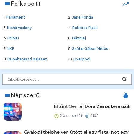
Felkapott
1.
Parlament
2.
Jane Fonda
3.
Kozármisleny
4.
Roberta Flack
5.
USAID
6.
Gázolaj
7.
NKE
8.
Szőke Gábor Miklós
9.
Dunaharaszti baleset
10.
Liverpool
Népszerű
Eltűnt Serhal Dóra Zeina, keressük
2 éve ezelőtt
6193
Gyalogátkelőhelyen ütött el egy fiatal nőt egy