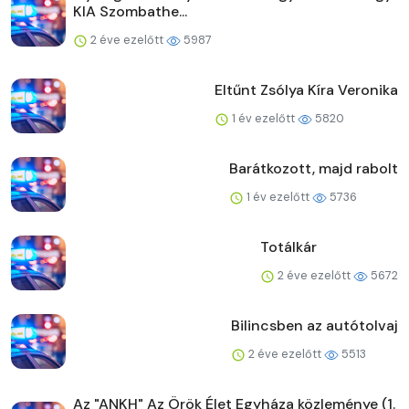
KIA Szombathe...
2 éve ezelőtt
5987
Eltűnt Zsólya Kíra Veronika
1 év ezelőtt
5820
Barátkozott, majd rabolt
1 év ezelőtt
5736
Totálkár
2 éve ezelőtt
5672
Bilincsben az autótolvaj
2 éve ezelőtt
5513
Az "ANKH" Az Örök Élet Egyháza közleménye (1.