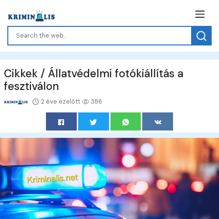
Cikkek / Állatvédelmi fotókiállítás a
fesztiválon
2 éve ezelőtt
386