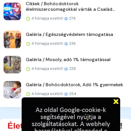
Cikkek / Bohócdoktorok
élelmiszercsomagokkal várták a Család...
4 hónapja ezelőtt
276
Galéria / Egészségvédelem támogatása
4 hónapja ezelőtt
236
Galéria / Mosoly, adó 1% támogatással
4 hónapja ezelőtt
228
Galéria / Bohócdoktorok, Adó 1% gyermekek
4 hónapja ezelőtt
254