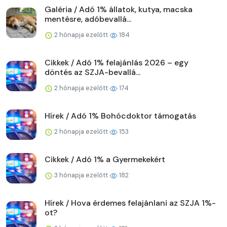
Galéria / Adó 1% állatok, kutya, macska
mentésre, adóbevallá...
2 hónapja ezelőtt
184
Cikkek / Adó 1% felajánlás 2026 – egy
döntés az SZJA-bevallá...
2 hónapja ezelőtt
174
Hírek / Adó 1% Bohócdoktor támogatás
2 hónapja ezelőtt
153
Cikkek / Adó 1% a Gyermekekért
3 hónapja ezelőtt
182
Hírek / Hova érdemes felajánlani az SZJA 1%-
ot?