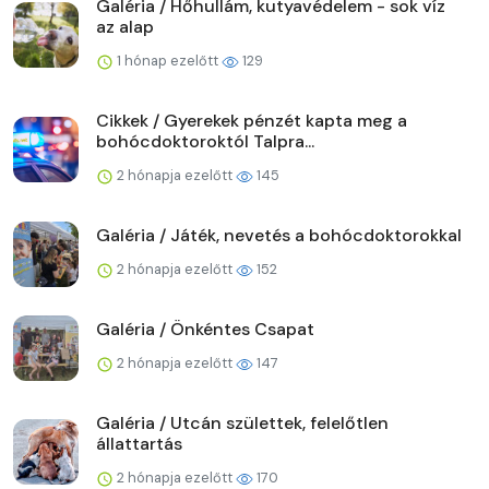
Galéria / Hőhullám, kutyavédelem - sok víz
az alap
1 hónap ezelőtt
129
Cikkek / Gyerekek pénzét kapta meg a
bohócdoktoroktól Talpra...
2 hónapja ezelőtt
145
Galéria / Játék, nevetés a bohócdoktorokkal
2 hónapja ezelőtt
152
Galéria / Önkéntes Csapat
2 hónapja ezelőtt
147
Galéria / Utcán születtek, felelőtlen
állattartás
2 hónapja ezelőtt
170