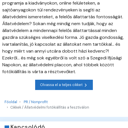
programja a kiadványokon, online felületeken, a
sajtóanyagokon túl rendezvényeken is segíti az
állatvédelmi ismereteket, a felelős állattartás fontosságát.
Állatvédelem? Sokan még mindig nem tudják, hogy az
állatvédelem a mindennapi felelős állattartással minden
gazdira szükséges viselkedési forma. Jó gazda gondosság,
ivartalanítás, jó kapcsolat az állatokat nem tartókkal... és
hogy miért van annyi utcára dobott házi kedvenc?!
Ezekről... és még sok egyébről is volt szó a Szegedi Ifjúsági
Napokon, az állatvédelmi placcon, ahol többek között
fotókiállítás is várta a résztvevőket.
Olvassa el a teljes cikket
Főoldal
PR / Nonprofit
Cikkek / Állatvédelmi fotókiállítás a fesztiválon
Kapcsolódó