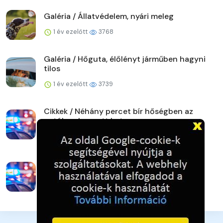
Galéria / Állatvédelem, nyári meleg
1 év ezelőtt
3768
Galéria / Hőguta, élőlényt járműben hagyni
tilos
1 év ezelőtt
3739
Cikkek / Néhány percet bír hőségben az
autóban hagyott kutya...
1 év ezelőtt
3807
Cikkek / Hőségriadó: a háziállatokat is
hőguta fenyegeti
1 év ezelőtt
3766