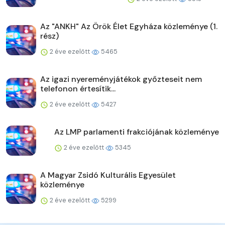
Az "ANKH" Az Örök Élet Egyháza közleménye (1.
rész)
2 éve ezelőtt
5465
Az igazi nyereményjátékok győzteseit nem
telefonon értesítik...
2 éve ezelőtt
5427
Az LMP parlamenti frakciójának közleménye
2 éve ezelőtt
5345
A Magyar Zsidó Kulturális Egyesület
közleménye
2 éve ezelőtt
5299