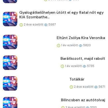
Gyalogátkelőhelyen ütött el egy fiatal nőt egy
KIA Szombathe...
2 éve ezelőtt
5987
Eltűnt Zsólya Kíra Veronika
1 év ezelőtt
5820
Barátkozott, majd rabolt
1 év ezelőtt
5735
Totálkár
2 éve ezelőtt
5671
Bilincsben az autótolvaj
2 éve ezelőtt
5513