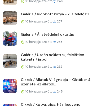
10 hónapja ezelőtt
246
Galéria / Kidobott kutya - ki a felelős?!
10 hónapja ezelőtt
257
Galéria / Állatvédelmi oktatás
10 hónapja ezelőtt
263
Galéria / Utcán születtek, felelőtlen
kutyatartásból
10 hónapja ezelőtt
262
Cikkek / Állatok Világnapja – Október 4.
üzenete: az állatok...
10 hónapja ezelőtt
248
Cikkek / Kutya, cica, házi kedvenc