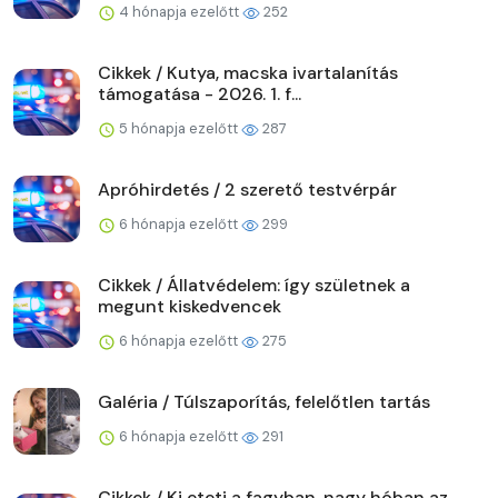
4 hónapja ezelőtt
252
Cikkek / Kutya, macska ivartalanítás
támogatása - 2026. 1. f...
5 hónapja ezelőtt
287
Apróhirdetés / 2 szerető testvérpár
6 hónapja ezelőtt
299
Cikkek / Állatvédelem: így születnek a
megunt kiskedvencek
6 hónapja ezelőtt
275
Galéria / Túlszaporítás, felelőtlen tartás
6 hónapja ezelőtt
291
Cikkek / Ki eteti a fagyban, nagy hóban az