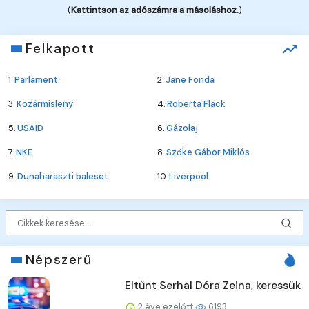
(
Kattintson az adószámra a másoláshoz.
)
Felkapott
1.
Parlament
2.
Jane Fonda
3.
Kozármisleny
4.
Roberta Flack
5.
USAID
6.
Gázolaj
7.
NKE
8.
Szőke Gábor Miklós
9.
Dunaharaszti baleset
10.
Liverpool
Népszerű
Eltűnt Serhal Dóra Zeina, keressük
2 éve ezelőtt
6193