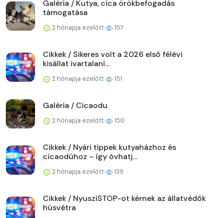
Galéria / Kutya, cica örökbefogadás
támogatása
2 hónapja ezelőtt
157
Cikkek / Sikeres volt a 2026 első félévi
kisállat ivartalaní...
2 hónapja ezelőtt
151
Galéria / Cicaodu
2 hónapja ezelőtt
150
Cikkek / Nyári tippek kutyaházhoz és
cicaodúhoz – így óvhatj...
2 hónapja ezelőtt
139
Cikkek / NyusziSTOP-ot kérnek az állatvédők
húsvétra