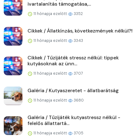
ivartalanítás támogatása,...
11 hónapja ezelőtt
3352
Cikkek / Állatkínzás, következmények nélkül?!
11 hónapja ezelőtt
3343
Cikkek / Tűzijáték stressz nélkül: tippek
kutyásoknak az ünn...
11 hónapja ezelőtt
3707
Galéria / Kutyaszeretet - állatbarátság
11 hónapja ezelőtt
3680
Galéria / Tűzijáték kutyastressz nélkül -
felelős állattartá...
11 hónapja ezelőtt
3705