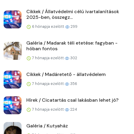
Cikkek / Állatvédelmi célú ivartalanítások
2025-ben, összegz...
6 hónapja ezelőtt
299
Galéria / Madarak téli etetése: fagyban -
hóban fontos
7 hónapja ezelőtt
302
Cikkek / Madáretető - állatvédelem
7 hónapja ezelőtt
356
Hírek / Cicatartás csal lakásban lehet jó?
7 hónapja ezelőtt
224
Galéria / Kutyaház