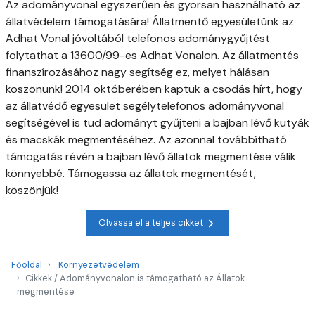
Az adományvonal egyszerűen és gyorsan használható az
állatvédelem támogatására! Állatmentő egyesületünk az
Adhat Vonal jóvoltából telefonos adománygyűjtést
folytathat a 13600/99-es Adhat Vonalon. Az állatmentés
finanszírozásához nagy segítség ez, melyet hálásan
köszönünk! 2014 októberében kaptuk a csodás hírt, hogy
az állatvédő egyesület segélytelefonos adományvonal
segítségével is tud adományt gyűjteni a bajban lévő kutyák
és macskák megmentéséhez. Az azonnal továbbítható
támogatás révén a bajban lévő állatok megmentése válik
könnyebbé. Támogassa az állatok megmentését,
köszönjük!
Olvassa el a teljes cikket
Főoldal
Környezetvédelem
Cikkek / Adományvonalon is támogatható az Állatok
megmentése