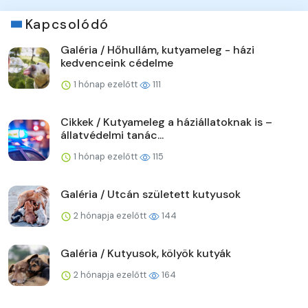
Kapcsolódó
Galéria / Hőhullám, kutyameleg - házi
kedvenceink cédelme
1 hónap ezelőtt
111
Cikkek / Kutyameleg a háziállatoknak is –
állatvédelmi tanác...
1 hónap ezelőtt
115
Galéria / Utcán született kutyusok
2 hónapja ezelőtt
144
Galéria / Kutyusok, kölyök kutyák
2 hónapja ezelőtt
164