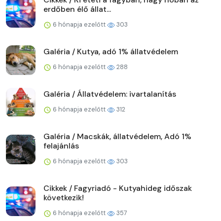
erdőben élő állat...
6 hónapja ezelőtt
303
Galéria / Kutya, adó 1% állatvédelem
6 hónapja ezelőtt
288
Galéria / Állatvédelem: ivartalanítás
6 hónapja ezelőtt
312
Galéria / Macskák, állatvédelem, Adó 1%
felajánlás
6 hónapja ezelőtt
303
Cikkek / Fagyriadó - Kutyahideg időszak
következik!
6 hónapja ezelőtt
357