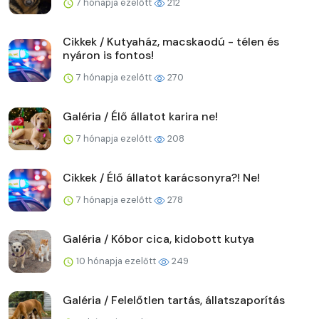
7 hónapja ezelőtt
212
Cikkek / Kutyaház, macskaodú - télen és
nyáron is fontos!
7 hónapja ezelőtt
270
Galéria / Élő állatot karira ne!
7 hónapja ezelőtt
208
Cikkek / Élő állatot karácsonyra?! Ne!
7 hónapja ezelőtt
278
Galéria / Kóbor cica, kidobott kutya
10 hónapja ezelőtt
249
Galéria / Felelőtlen tartás, állatszaporítás