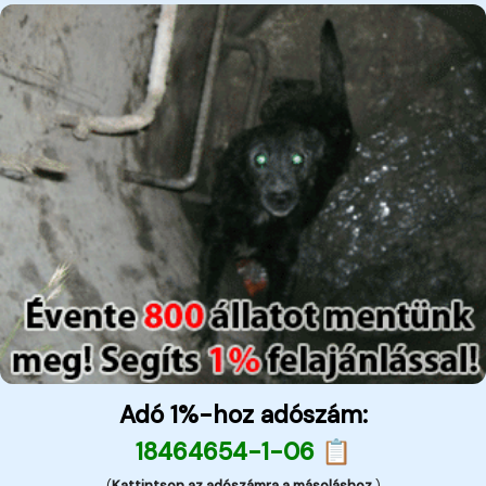
Adó 1%-hoz adószám:
18464654-1-06 📋
(
Kattintson az adószámra a másoláshoz.
)