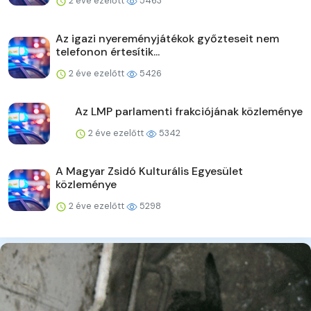
2 éve ezelőtt
5463
Az igazi nyereményjátékok győzteseit nem
telefonon értesítik...
2 éve ezelőtt
5426
Az LMP parlamenti frakciójának közleménye
2 éve ezelőtt
5342
A Magyar Zsidó Kulturális Egyesület
közleménye
2 éve ezelőtt
5298