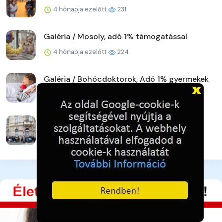
4 hónapja ezelőtt
231
Galéria / Mosoly, adó 1% támogatással
4 hónapja ezelőtt
224
Galéria / Bohócdoktorok, Adó 1% gyermekek
4 hónapja ezelőtt
251
Galéria / Adományra várva - pillanatkép
4 hónapja ezelőtt
237