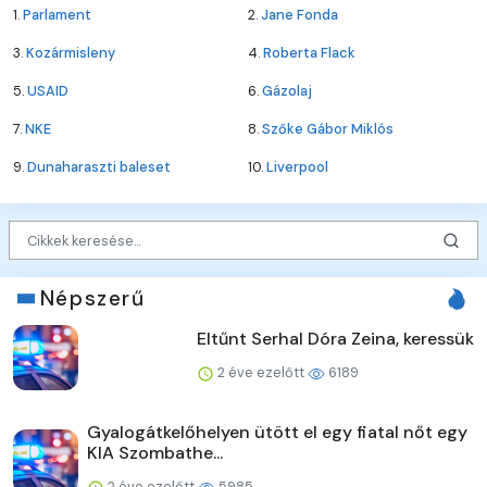
1.
Parlament
2.
Jane Fonda
3.
Kozármisleny
4.
Roberta Flack
5.
USAID
6.
Gázolaj
7.
NKE
8.
Szőke Gábor Miklós
9.
Dunaharaszti baleset
10.
Liverpool
Népszerű
Eltűnt Serhal Dóra Zeina, keressük
2 éve ezelőtt
6189
Gyalogátkelőhelyen ütött el egy fiatal nőt egy
KIA Szombathe...
2 éve ezelőtt
5985