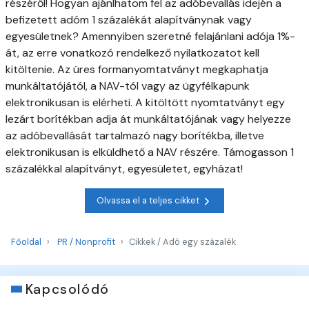
részéről! Hogyan ajánlhatom fel az adóbevallás idején a
befizetett adóm 1 százalékát alapítványnak vagy
egyesületnek? Amennyiben szeretné felajánlani adója 1%-
át, az erre vonatkozó rendelkező nyilatkozatot kell
kitöltenie. Az üres formanyomtatványt megkaphatja
munkáltatójától, a NAV-tól vagy az ügyfélkapunk
elektronikusan is elérheti. A kitöltött nyomtatványt egy
lezárt borítékban adja át munkáltatójának vagy helyezze
az adóbevallását tartalmazó nagy borítékba, illetve
elektronikusan is elküldhető a NAV részére. Támogasson 1
százalékkal alapítványt, egyesületet, egyházat!
Olvassa el a teljes cikket
Főoldal
PR / Nonprofit
Cikkek / Adó egy százalék
Kapcsolódó