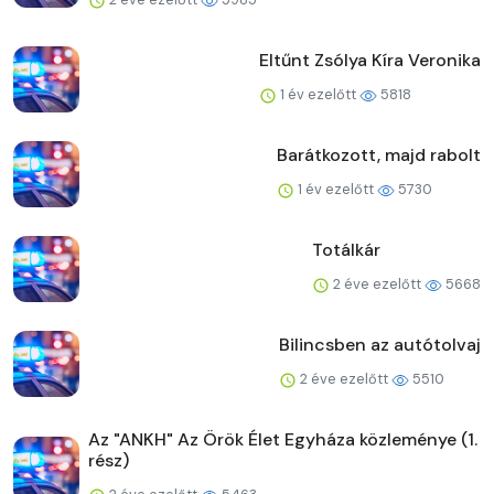
Eltűnt Zsólya Kíra Veronika
1 év ezelőtt
5818
Barátkozott, majd rabolt
1 év ezelőtt
5730
Totálkár
2 éve ezelőtt
5668
Bilincsben az autótolvaj
2 éve ezelőtt
5510
Az "ANKH" Az Örök Élet Egyháza közleménye (1.
rész)