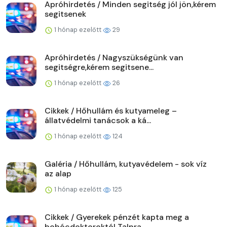
Apróhirdetés / Minden segitség jól jön,kérem
segitsenek
1 hónap ezelőtt
29
Apróhirdetés / Nagyszükségünk van
segitségre,kérem segitsene...
1 hónap ezelőtt
26
Cikkek / Hőhullám és kutyameleg –
állatvédelmi tanácsok a ká...
1 hónap ezelőtt
124
Galéria / Hőhullám, kutyavédelem - sok víz
az alap
1 hónap ezelőtt
125
Cikkek / Gyerekek pénzét kapta meg a
bohócdoktoroktól Talpra...