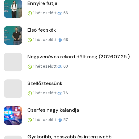
Ennyire futja
1 hét ezelőtt
63
Első fecskék
1 hét ezelőtt
69
Negyvenéves rekord dőlt meg (2026.07.25.)
1 hét ezelőtt
63
Szellőztessünk!
1 hét ezelőtt
76
Cserfes nagy kalandja
1 hét ezelőtt
87
Gyakoribb, hosszabb és intenzívebb