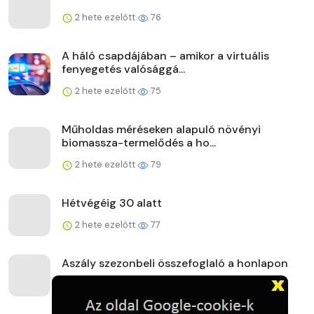
2 hete ezelőtt
76
A háló csapdájában – amikor a virtuális
fenyegetés valósággá...
2 hete ezelőtt
75
Műholdas méréseken alapuló növényi
biomassza-termelődés a ho...
2 hete ezelőtt
79
Hétvégéig 30 alatt
2 hete ezelőtt
77
Aszály szezonbeli összefoglaló a honlapon
2 hete ezelőtt
79