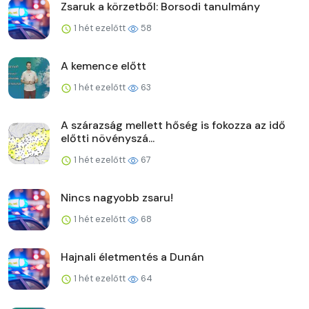
Zsaruk a körzetből: Borsodi tanulmány
1 hét ezelőtt
58
A kemence előtt
1 hét ezelőtt
63
A szárazság mellett hőség is fokozza az idő
előtti növényszá...
1 hét ezelőtt
67
Nincs nagyobb zsaru!
1 hét ezelőtt
68
Hajnali életmentés a Dunán
1 hét ezelőtt
64