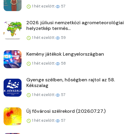
1 hét ezelőtt
57
2026. júliusi nemzetközi agrometeorológiai
helyzetkép termés...
1 hét ezelőtt
59
Kemény játékok Lengyelországban
1 hét ezelőtt
58
Gyenge szélben, hőségben rajtol az 58.
Kékszalag
1 hét ezelőtt
57
Új fővárosi szélrekord (2026.07.27.)
1 hét ezelőtt
57