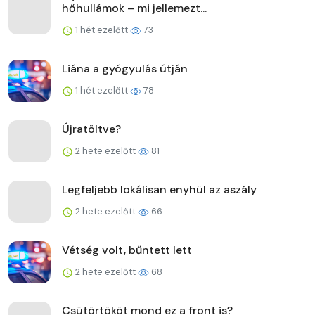
hőhullámok – mi jellemezt...
1 hét ezelőtt
73
Liána a gyógyulás útján
1 hét ezelőtt
78
Újratöltve?
2 hete ezelőtt
81
Legfeljebb lokálisan enyhül az aszály
2 hete ezelőtt
66
Vétség volt, bűntett lett
2 hete ezelőtt
68
Csütörtököt mond ez a front is?