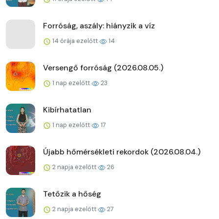
Forróság, aszály: hiányzik a víz
14 órája ezelőtt
14
Versengő forróság (2026.08.05.)
1 nap ezelőtt
23
Kibírhatatlan
1 nap ezelőtt
17
Újabb hőmérsékleti rekordok (2026.08.04.)
2 napja ezelőtt
26
Tetőzik a hőség
2 napja ezelőtt
27