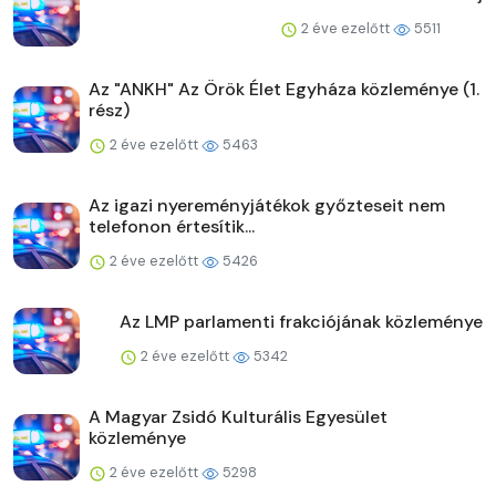
2 éve ezelőtt
5511
Az "ANKH" Az Örök Élet Egyháza közleménye (1.
rész)
2 éve ezelőtt
5463
Az igazi nyereményjátékok győzteseit nem
telefonon értesítik...
2 éve ezelőtt
5426
Az LMP parlamenti frakciójának közleménye
2 éve ezelőtt
5342
A Magyar Zsidó Kulturális Egyesület
közleménye
2 éve ezelőtt
5298