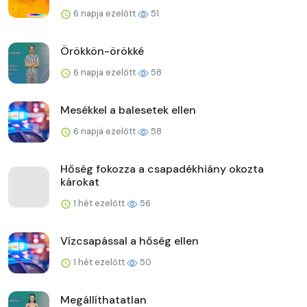
6 napja ezelőtt
51
Örökkön-örökké
6 napja ezelőtt
58
Mesékkel a balesetek ellen
6 napja ezelőtt
58
Hőség fokozza a csapadékhiány okozta
károkat
1 hét ezelőtt
56
Vízcsapással a hőség ellen
1 hét ezelőtt
50
Megállíthatatlan