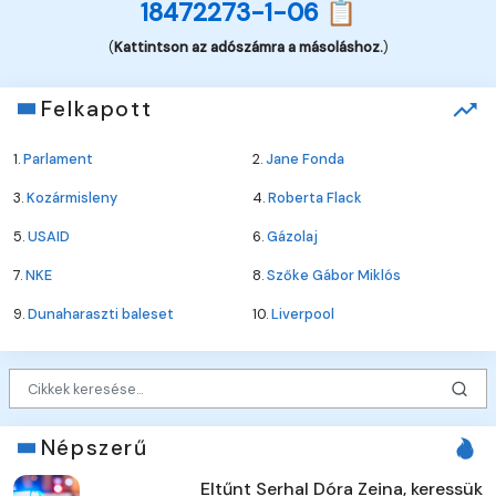
18472273-1-06 📋
(
Kattintson az adószámra a másoláshoz.
)
Felkapott
1.
Parlament
2.
Jane Fonda
3.
Kozármisleny
4.
Roberta Flack
5.
USAID
6.
Gázolaj
7.
NKE
8.
Szőke Gábor Miklós
9.
Dunaharaszti baleset
10.
Liverpool
Népszerű
Eltűnt Serhal Dóra Zeina, keressük