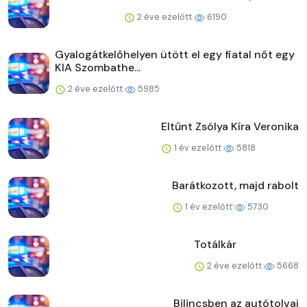
2 éve ezelőtt
6190
Gyalogátkelőhelyen ütött el egy fiatal nőt egy
KIA Szombathe...
2 éve ezelőtt
5985
Eltűnt Zsólya Kíra Veronika
1 év ezelőtt
5818
Barátkozott, majd rabolt
1 év ezelőtt
5730
Totálkár
2 éve ezelőtt
5668
Bilincsben az autótolvaj