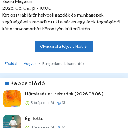
Zsaru Magazin
2025. 05. 09., p - 10:00
Két osztrák járőr helybéli gazdák és munkagépek
segítségével szabadított ki a sár és egy árok fogságából
két szarvasmarhát Köröstyén külterületén.
Olvassa el a teljes cikket
Főoldal
Vegyes
Burgenlandi bikamentők
Kapcsolódó
Hőmérsékleti rekordok (2026.08.06.)
8 órája ezelőtt
13
Égi lottó
11 órája ezelőtt
14