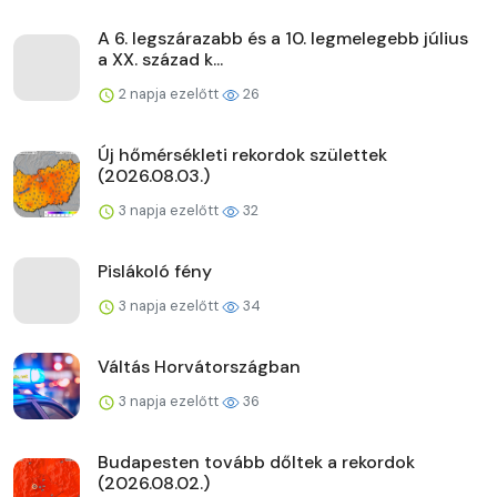
A 6. legszárazabb és a 10. legmelegebb július
a XX. század k...
2 napja ezelőtt
26
Új hőmérsékleti rekordok születtek
(2026.08.03.)
3 napja ezelőtt
32
Pislákoló fény
3 napja ezelőtt
34
Váltás Horvátországban
3 napja ezelőtt
36
Budapesten tovább dőltek a rekordok
(2026.08.02.)