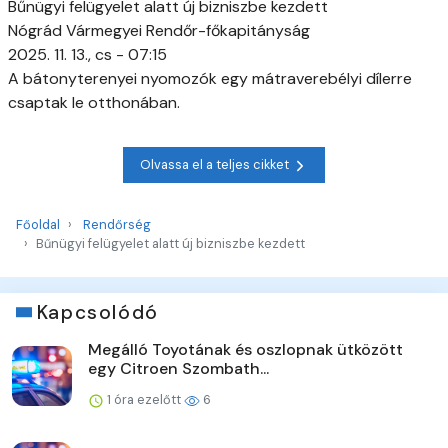
Bűnügyi felügyelet alatt új bizniszbe kezdett
Nógrád Vármegyei Rendőr-főkapitányság
2025. 11. 13., cs - 07:15
A bátonyterenyei nyomozók egy mátraverebélyi dílerre
csaptak le otthonában.
Olvassa el a teljes cikket
Főoldal
Rendőrség
Bűnügyi felügyelet alatt új bizniszbe kezdett
Kapcsolódó
Megálló Toyotának és oszlopnak ütközött
egy Citroen Szombath...
1 óra ezelőtt
6