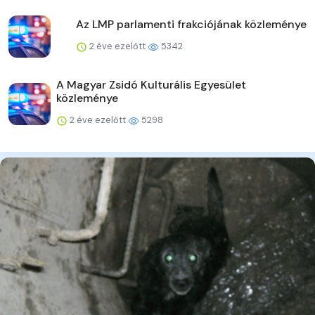
Az LMP parlamenti frakciójának közleménye
2 éve ezelőtt
5342
A Magyar Zsidó Kulturális Egyesület
közleménye
2 éve ezelőtt
5298