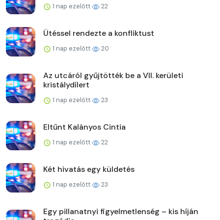
1 nap ezelőtt
22
Ütéssel rendezte a konfliktust
1 nap ezelőtt
20
Az utcáról gyűjtötték be a VII. kerületi
kristálydílert
1 nap ezelőtt
23
Eltűnt Kalányos Cintia
1 nap ezelőtt
22
Két hivatás egy küldetés
1 nap ezelőtt
23
Egy pillanatnyi figyelmetlenség – kis híján