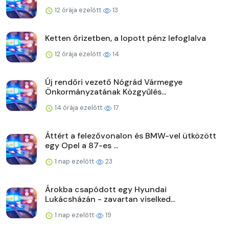
12 órája ezelőtt
13
Ketten őrizetben, a lopott pénz lefoglalva
12 órája ezelőtt
14
Új rendőri vezető Nógrád Vármegye
Önkormányzatának Közgyűlés...
14 órája ezelőtt
17
Áttért a felezővonalon és BMW-vel ütközött
egy Opel a 87-es ...
1 nap ezelőtt
23
Árokba csapódott egy Hyundai
Lukácsházán - zavartan viselked...
1 nap ezelőtt
19