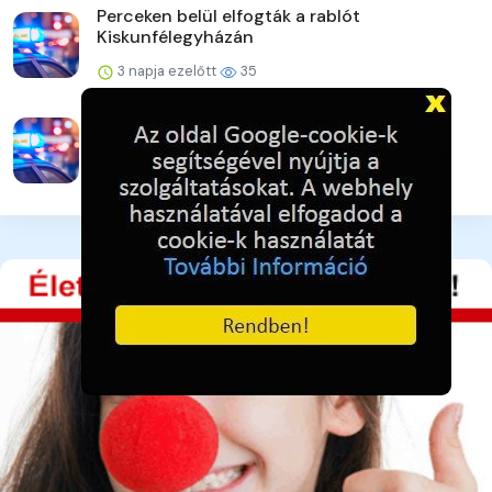
Perceken belül elfogták a rablót
Kiskunfélegyházán
3 napja ezelőtt
35
A lakat nem állta útját
3 napja ezelőtt
38