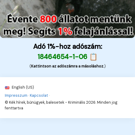
Adó 1%-hoz adószám:
18464654-1-06 📋
(
Kattintson az adószámra a másoláshoz.
)
English (US)
Impresszum
·
Kapcsolat
·
© Kék hírek, bűnügyek, balesetek - Kriminális 2026. Minden jog
fenttartva