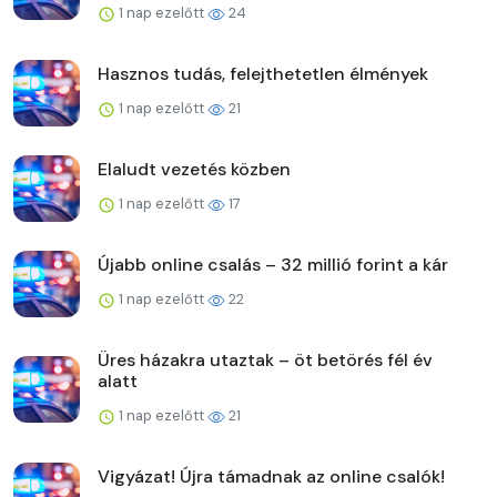
1 nap ezelőtt
24
Hasznos tudás, felejthetetlen élmények
1 nap ezelőtt
21
Elaludt vezetés közben
1 nap ezelőtt
17
Újabb online csalás – 32 millió forint a kár
1 nap ezelőtt
22
Üres házakra utaztak – öt betörés fél év
alatt
1 nap ezelőtt
21
Vigyázat! Újra támadnak az online csalók!