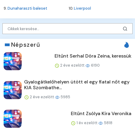
9.
Dunaharaszti baleset
10.
Liverpool
Népszerű
Eltűnt Serhal Dóra Zeina, keressük
2 éve ezelőtt
6190
Gyalogátkelőhelyen ütött el egy fiatal nőt egy
KIA Szombathe...
2 éve ezelőtt
5985
Eltűnt Zsólya Kíra Veronika
1 év ezelőtt
5818