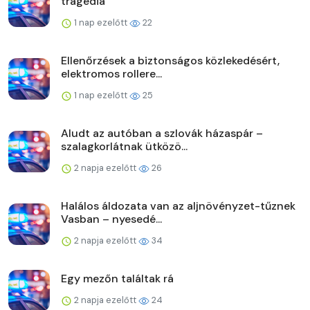
tragédia
1 nap ezelőtt
22
Ellenőrzések a biztonságos közlekedésért,
elektromos rollere...
1 nap ezelőtt
25
Aludt az autóban a szlovák házaspár –
szalagkorlátnak ütközö...
2 napja ezelőtt
26
Halálos áldozata van az aljnövényzet-tűznek
Vasban – nyesedé...
2 napja ezelőtt
34
Egy mezőn találtak rá
2 napja ezelőtt
24