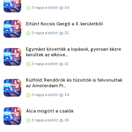
3 napja ezelőtt
34
Eltűnt Kocsis Gergő a X. kerületből
3 napja ezelőtt
32
Egymást követték a lopások, gyorsan kézre
kerültek az elköve...
3 napja ezelőtt
32
Külföld: Rendőrök és tűzoltók is felvonultak
az Amsterdam Pr...
3 napja ezelőtt
34
Álca mögött a csalók
3 napja ezelőtt
39