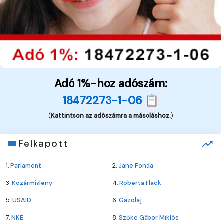
Adó 1%-hoz adószám:
18472273-1-06 📋
(
Kattintson az adószámra a másoláshoz.
)
Felkapott
1.
Parlament
2.
Jane Fonda
3.
Kozármisleny
4.
Roberta Flack
5.
USAID
6.
Gázolaj
7.
NKE
8.
Szőke Gábor Miklós