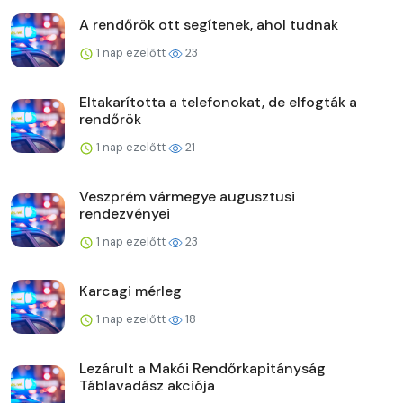
A rendőrök ott segítenek, ahol tudnak
1 nap ezelőtt
23
Eltakarította a telefonokat, de elfogták a
rendőrök
1 nap ezelőtt
21
Veszprém vármegye augusztusi
rendezvényei
1 nap ezelőtt
23
Karcagi mérleg
1 nap ezelőtt
18
Lezárult a Makói Rendőrkapitányság
Táblavadász akciója