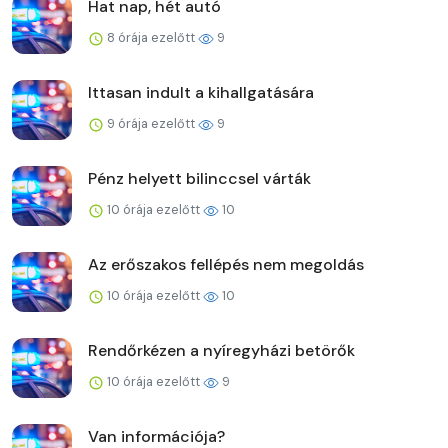
Hat nap, hét autó
8 órája ezelőtt
9
Ittasan indult a kihallgatására
9 órája ezelőtt
9
Pénz helyett bilinccsel várták
10 órája ezelőtt
10
Az erőszakos fellépés nem megoldás
10 órája ezelőtt
10
Rendőrkézen a nyíregyházi betörők
10 órája ezelőtt
9
Van információja?