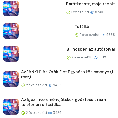
Barátkozott, majd rabolt
1 év ezelőtt
5730
Totálkár
2 éve ezelőtt
5668
Bilincsben az autótolvaj
2 éve ezelőtt
5510
Az "ANKH" Az Örök Élet Egyháza közleménye (1.
rész)
2 éve ezelőtt
5463
Az igazi nyereményjátékok győzteseit nem
telefonon értesítik...
2 éve ezelőtt
5426