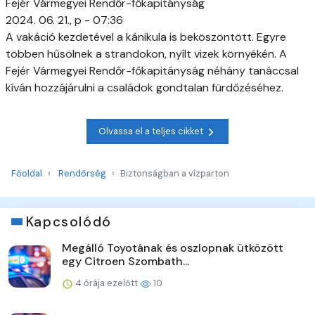
Fejér Vármegyei Rendőr-főkapitányság
2024. 06. 21., p - 07:36
A vakáció kezdetével a kánikula is beköszöntött. Egyre
többen hűsölnek a strandokon, nyílt vizek környékén. A
Fejér Vármegyei Rendőr-főkapitányság néhány tanáccsal
kíván hozzájárulni a családok gondtalan fürdőzéséhez.
Olvassa el a teljes cikket
Főoldal
Rendőrség
Biztonságban a vízparton
Kapcsolódó
Megálló Toyotának és oszlopnak ütközött
egy Citroen Szombath...
4 órája ezelőtt
10