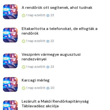
A rendőrök ott segítenek, ahol tudnak
1 nap ezelőtt
23
Eltakarította a telefonokat, de elfogták a
rendőrök
1 nap ezelőtt
22
Veszprém vármegye augusztusi
rendezvényei
1 nap ezelőtt
23
Karcagi mérleg
1 nap ezelőtt
20
Lezárult a Makói Rendőrkapitányság
Táblavadász akciója