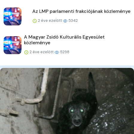
Az LMP parlamenti frakciójának közleménye
2 éve ezelőtt
5342
A Magyar Zsidó Kulturális Egyesület
közleménye
2 éve ezelőtt
5298