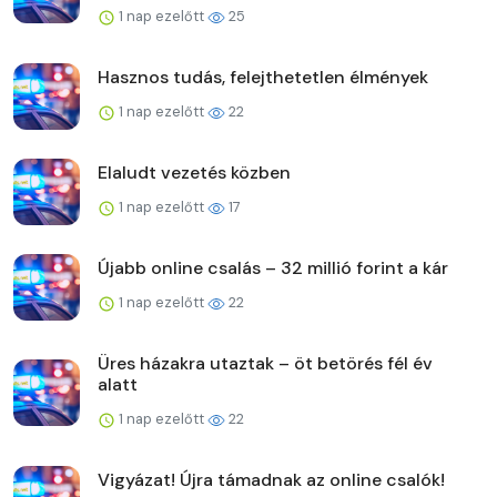
1 nap ezelőtt
25
Hasznos tudás, felejthetetlen élmények
1 nap ezelőtt
22
Elaludt vezetés közben
1 nap ezelőtt
17
Újabb online csalás – 32 millió forint a kár
1 nap ezelőtt
22
Üres házakra utaztak – öt betörés fél év
alatt
1 nap ezelőtt
22
Vigyázat! Újra támadnak az online csalók!