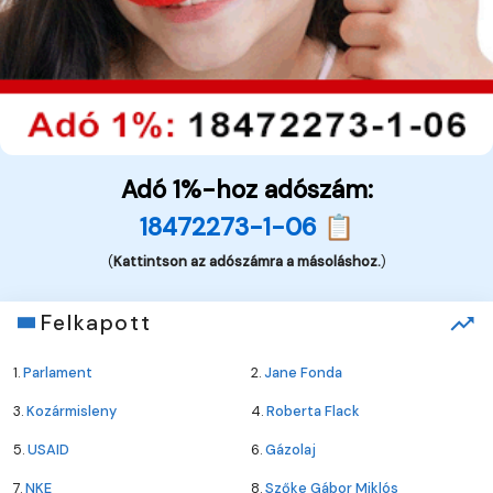
Adó 1%-hoz adószám:
18472273-1-06 📋
(
Kattintson az adószámra a másoláshoz.
)
Felkapott
1.
Parlament
2.
Jane Fonda
3.
Kozármisleny
4.
Roberta Flack
5.
USAID
6.
Gázolaj
7.
NKE
8.
Szőke Gábor Miklós