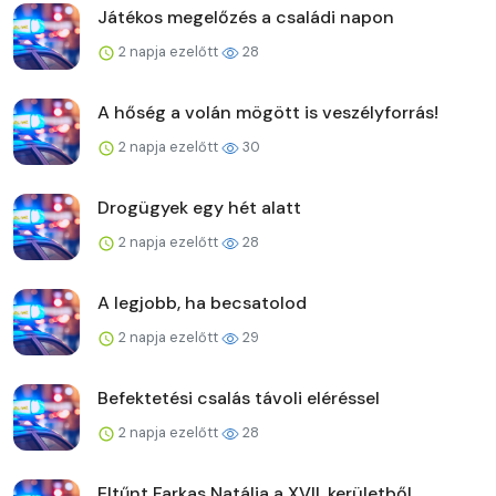
Játékos megelőzés a családi napon
2 napja ezelőtt
28
A hőség a volán mögött is veszélyforrás!
2 napja ezelőtt
30
Drogügyek egy hét alatt
2 napja ezelőtt
28
A legjobb, ha becsatolod
2 napja ezelőtt
29
Befektetési csalás távoli eléréssel
2 napja ezelőtt
28
Eltűnt Farkas Natália a XVII. kerületből