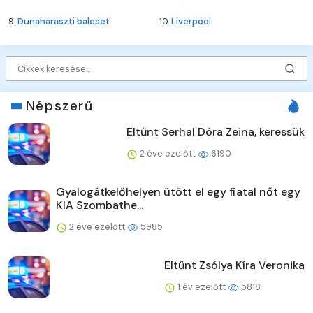
9.
Dunaharaszti baleset
10.
Liverpool
Népszerű
Eltűnt Serhal Dóra Zeina, keressük
2 éve ezelőtt
6190
Gyalogátkelőhelyen ütött el egy fiatal nőt egy
KIA Szombathe...
2 éve ezelőtt
5985
Eltűnt Zsólya Kíra Veronika
1 év ezelőtt
5818