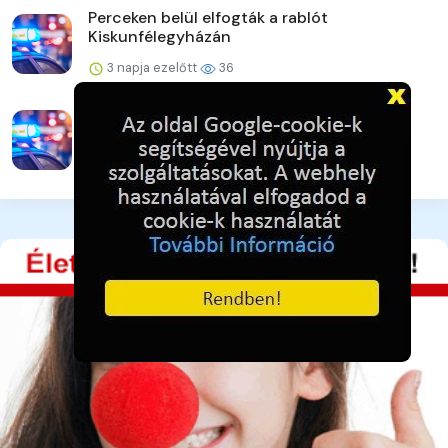
Perceken belül elfogták a rablót
Kiskunfélegyházán
3 napja ezelőtt
36
A lakat nem állta útját
3 napja ezelőtt
39