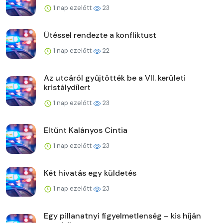
1 nap ezelőtt
23
Ütéssel rendezte a konfliktust
1 nap ezelőtt
22
Az utcáról gyűjtötték be a VII. kerületi
kristálydílert
1 nap ezelőtt
23
Eltűnt Kalányos Cintia
1 nap ezelőtt
23
Két hivatás egy küldetés
1 nap ezelőtt
23
Egy pillanatnyi figyelmetlenség – kis híján