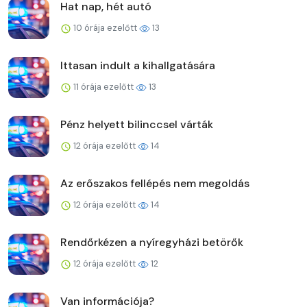
Hat nap, hét autó
10 órája ezelőtt
13
Ittasan indult a kihallgatására
11 órája ezelőtt
13
Pénz helyett bilinccsel várták
12 órája ezelőtt
14
Az erőszakos fellépés nem megoldás
12 órája ezelőtt
14
Rendőrkézen a nyíregyházi betörők
12 órája ezelőtt
12
Van információja?