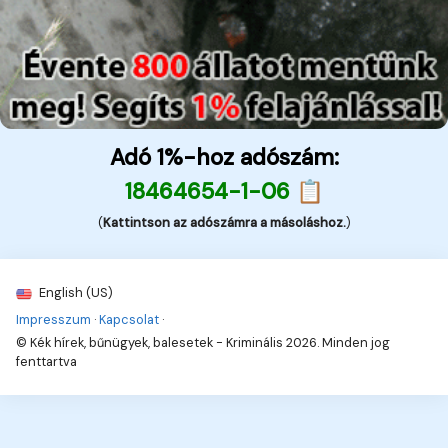
Adó 1%-hoz adószám:
18464654-1-06 📋
(
Kattintson az adószámra a másoláshoz.
)
English (US)
Impresszum
·
Kapcsolat
·
© Kék hírek, bűnügyek, balesetek - Kriminális 2026. Minden jog
fenttartva