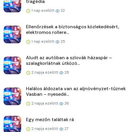
tragédia
1 nap ezelőtt
22
Ellenőrzések a biztonságos közlekedésért,
elektromos rollere...
1 nap ezelőtt
25
Aludt az autóban a szlovák házaspár –
szalagkorlátnak ütközö...
2 napja ezelőtt
28
Halálos áldozata van az aljnövényzet-tűznek
Vasban – nyesedé...
2 napja ezelőtt
36
Egy mezőn találtak rá
2 napja ezelőtt
27