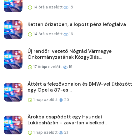
14 órája ezelőtt
15
Ketten őrizetben, a lopott pénz lefoglalva
14 órája ezelőtt
16
Új rendőri vezető Nógrád Vármegye
Önkormányzatának Közgyűlés...
17 órája ezelőtt
19
Áttért a felezővonalon és BMW-vel ütközött
egy Opel a 87-es ...
1 nap ezelőtt
25
Árokba csapódott egy Hyundai
Lukácsházán - zavartan viselked...
1 nap ezelőtt
21