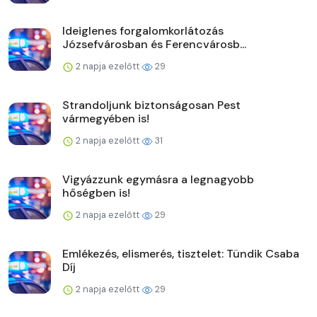
Ideiglenes forgalomkorlátozás
Józsefvárosban és Ferencvárosb...
2 napja ezelőtt
29
Strandoljunk biztonságosan Pest
vármegyében is!
2 napja ezelőtt
31
Vigyázzunk egymásra a legnagyobb
hőségben is!
2 napja ezelőtt
29
Emlékezés, elismerés, tisztelet: Tündik Csaba
Díj
2 napja ezelőtt
29