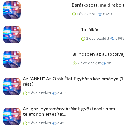
Barátkozott, majd rabolt
1 év ezelőtt
5730
Totálkár
2 éve ezelőtt
5668
Bilincsben az autótolvaj
2 éve ezelőtt
5511
Az "ANKH" Az Örök Élet Egyháza közleménye (1.
rész)
2 éve ezelőtt
5463
Az igazi nyereményjátékok győzteseit nem
telefonon értesítik...
2 éve ezelőtt
5426