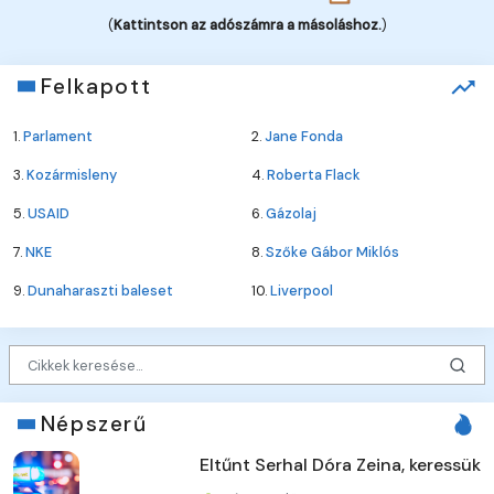
(
Kattintson az adószámra a másoláshoz.
)
Felkapott
1.
Parlament
2.
Jane Fonda
3.
Kozármisleny
4.
Roberta Flack
5.
USAID
6.
Gázolaj
7.
NKE
8.
Szőke Gábor Miklós
9.
Dunaharaszti baleset
10.
Liverpool
Népszerű
Eltűnt Serhal Dóra Zeina, keressük