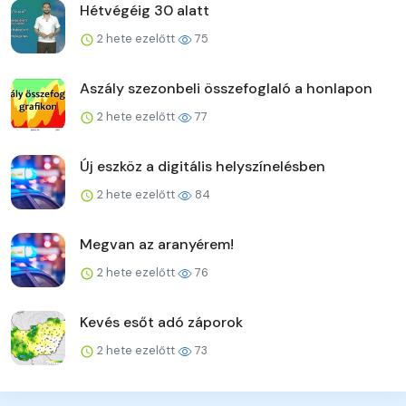
Hétvégéig 30 alatt
2 hete ezelőtt
75
Aszály szezonbeli összefoglaló a honlapon
2 hete ezelőtt
77
Új eszköz a digitális helyszínelésben
2 hete ezelőtt
84
Megvan az aranyérem!
2 hete ezelőtt
76
Kevés esőt adó záporok
2 hete ezelőtt
73