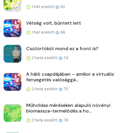
1 hét ezelőtt
62
Vétség volt, bűntett lett
1 hét ezelőtt
66
Csütörtököt mond ez a front is?
2 hete ezelőtt
74
A háló csapdájában – amikor a virtuális
fenyegetés valósággá...
2 hete ezelőtt
73
Műholdas méréseken alapuló növényi
biomassza-termelődés a ho...
2 hete ezelőtt
76