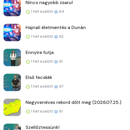
Nincs nagyobb zsaru!
1 hét ezelőtt
64
Hajnali életmentés a Dunán
1 hét ezelőtt
62
Ennyire futja
1 hét ezelőtt
61
Első fecskék
1 hét ezelőtt
67
Negyvenéves rekord dőlt meg (2026.07.25.)
1 hét ezelőtt
61
Szellőztessünk!