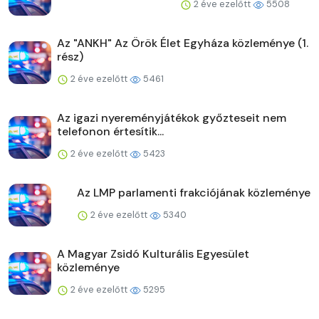
2 éve ezelőtt
5508
Az "ANKH" Az Örök Élet Egyháza közleménye (1.
rész)
2 éve ezelőtt
5461
Az igazi nyereményjátékok győzteseit nem
telefonon értesítik...
2 éve ezelőtt
5423
Az LMP parlamenti frakciójának közleménye
2 éve ezelőtt
5340
A Magyar Zsidó Kulturális Egyesület
közleménye
2 éve ezelőtt
5295