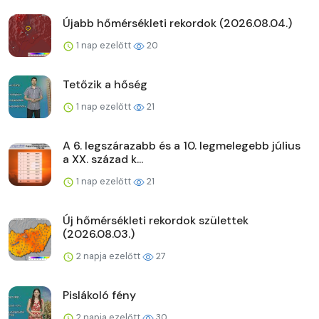
Újabb hőmérsékleti rekordok (2026.08.04.)
1 nap ezelőtt
20
Tetőzik a hőség
1 nap ezelőtt
21
A 6. legszárazabb és a 10. legmelegebb július
a XX. század k...
1 nap ezelőtt
21
Új hőmérsékleti rekordok születtek
(2026.08.03.)
2 napja ezelőtt
27
Pislákoló fény
2 napja ezelőtt
30