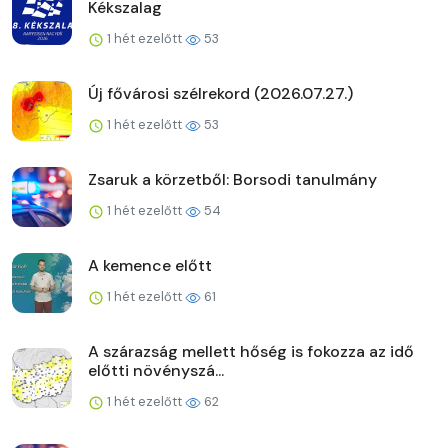
Kékszalag
1 hét ezelőtt
53
Új fővárosi szélrekord (2026.07.27.)
1 hét ezelőtt
53
Zsaruk a körzetből: Borsodi tanulmány
1 hét ezelőtt
54
A kemence előtt
1 hét ezelőtt
61
A szárazság mellett hőség is fokozza az idő
előtti növényszá...
1 hét ezelőtt
62