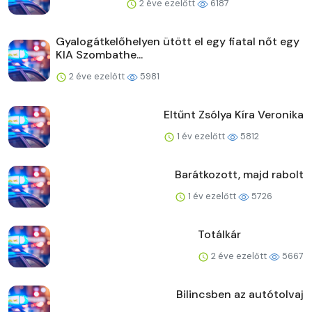
2 éve ezelőtt
6187
Gyalogátkelőhelyen ütött el egy fiatal nőt egy
KIA Szombathe...
2 éve ezelőtt
5981
Eltűnt Zsólya Kíra Veronika
1 év ezelőtt
5812
Barátkozott, majd rabolt
1 év ezelőtt
5726
Totálkár
2 éve ezelőtt
5667
Bilincsben az autótolvaj