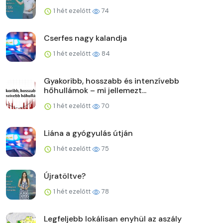
1 hét ezelőtt
74
Cserfes nagy kalandja
1 hét ezelőtt
84
Gyakoribb, hosszabb és intenzívebb
hőhullámok – mi jellemezt...
1 hét ezelőtt
70
Liána a gyógyulás útján
1 hét ezelőtt
75
Újratöltve?
1 hét ezelőtt
78
Legfeljebb lokálisan enyhül az aszály