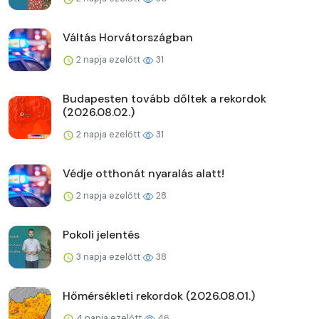
Váltás Horvátországban
2 napja ezelőtt
31
Budapesten tovább dőltek a rekordok
(2026.08.02.)
2 napja ezelőtt
31
Védje otthonát nyaralás alatt!
2 napja ezelőtt
28
Pokoli jelentés
3 napja ezelőtt
38
Hőmérsékleti rekordok (2026.08.01.)
4 napja ezelőtt
46