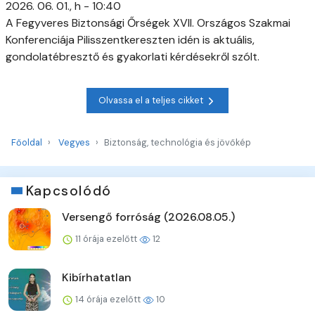
2026. 06. 01., h - 10:40
A Fegyveres Biztonsági Őrségek XVII. Országos Szakmai
Konferenciája Pilisszentkereszten idén is aktuális,
gondolatébresztő és gyakorlati kérdésekről szólt.
Olvassa el a teljes cikket
Főoldal
Vegyes
Biztonság, technológia és jövőkép
Kapcsolódó
Versengő forróság (2026.08.05.)
11 órája ezelőtt
12
Kibírhatatlan
14 órája ezelőtt
10