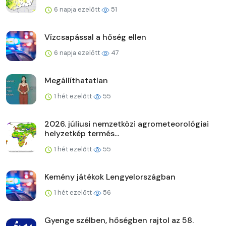
6 napja ezelőtt
51
Vízcsapással a hőség ellen
6 napja ezelőtt
47
Megállíthatatlan
1 hét ezelőtt
55
2026. júliusi nemzetközi agrometeorológiai
helyzetkép termés...
1 hét ezelőtt
55
Kemény játékok Lengyelországban
1 hét ezelőtt
56
Gyenge szélben, hőségben rajtol az 58.