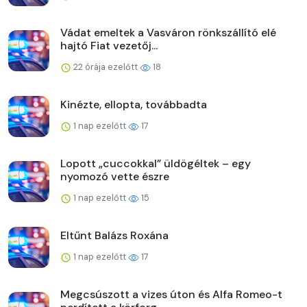
Vádat emeltek a Vasváron rönkszállító elé
hajtó Fiat vezetőj...
22 órája ezelőtt
18
Kinézte, ellopta, továbbadta
1 nap ezelőtt
17
Lopott „cuccokkal” üldögéltek – egy
nyomozó vette észre
1 nap ezelőtt
15
Eltűnt Balázs Roxána
1 nap ezelőtt
17
Megcsúszott a vizes úton és Alfa Romeo-t