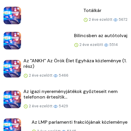
Totálkár
2 éve ezelőtt
5672
Bilincsben az autótolvaj
2 éve ezelőtt
5514
Az "ANKH" Az Örök Élet Egyháza közleménye (1.
rész)
2 éve ezelőtt
5466
Az igazi nyereményjátékok győzteseit nem
telefonon értesítik...
2 éve ezelőtt
5429
Az LMP parlamenti frakciójának közleménye