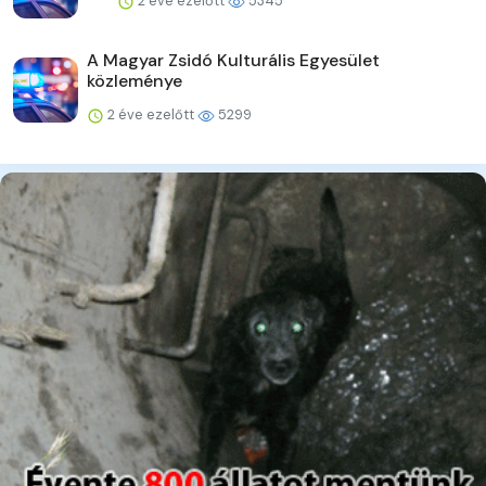
2 éve ezelőtt
5345
A Magyar Zsidó Kulturális Egyesület
közleménye
2 éve ezelőtt
5299