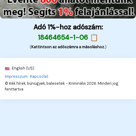
Adó 1%-hoz adószám:
18464654-1-06 📋
(
Kattintson az adószámra a másoláshoz.
)
English (US)
Impresszum
·
Kapcsolat
·
© Kék hírek, bűnügyek, balesetek - Kriminális 2026. Minden jog
fenttartva