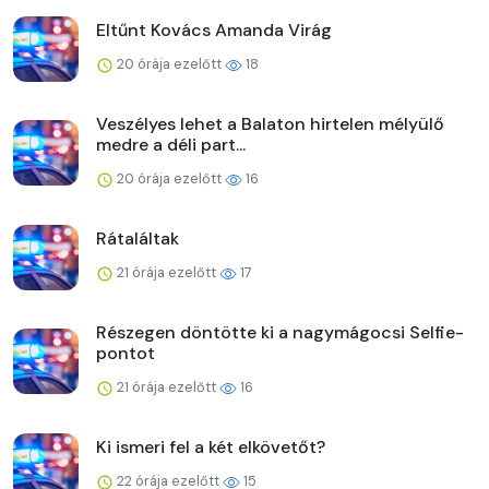
Eltűnt Kovács Amanda Virág
20 órája ezelőtt
18
Veszélyes lehet a Balaton hirtelen mélyülő
medre a déli part...
20 órája ezelőtt
16
Rátaláltak
21 órája ezelőtt
17
Részegen döntötte ki a nagymágocsi Selfie-
pontot
21 órája ezelőtt
16
Ki ismeri fel a két elkövetőt?
22 órája ezelőtt
15