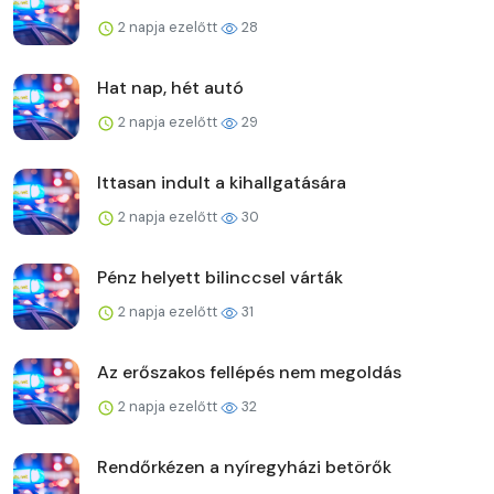
2 napja ezelőtt
28
Hat nap, hét autó
2 napja ezelőtt
29
Ittasan indult a kihallgatására
2 napja ezelőtt
30
Pénz helyett bilinccsel várták
2 napja ezelőtt
31
Az erőszakos fellépés nem megoldás
2 napja ezelőtt
32
Rendőrkézen a nyíregyházi betörők