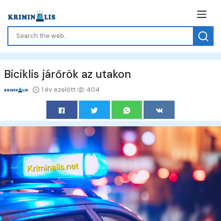
Biciklis járőrök az utakon
1 év ezelőtt
404