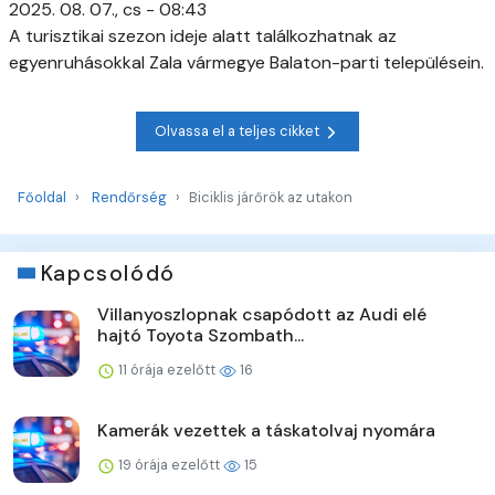
2025. 08. 07., cs - 08:43
A turisztikai szezon ideje alatt találkozhatnak az
egyenruhásokkal Zala vármegye Balaton-parti településein.
Olvassa el a teljes cikket
Főoldal
Rendőrség
Biciklis járőrök az utakon
Kapcsolódó
Villanyoszlopnak csapódott az Audi elé
hajtó Toyota Szombath...
11 órája ezelőtt
16
Kamerák vezettek a táskatolvaj nyomára
19 órája ezelőtt
15