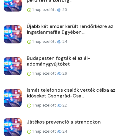
perdített a körforg...
1 nap ezelőtt
35
Újabb két ember került rendőrkézre az
ingatlanmaffia ügyében...
1 nap ezelőtt
24
Budapesten fogták el az ál-
adománygyűjtőket
1 nap ezelőtt
26
Ismét telefonos csalók vették célba az
időseket Csongrád-Csa...
1 nap ezelőtt
22
Játékos prevenció a strandokon
1 nap ezelőtt
24