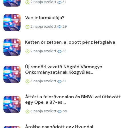
2 napja ezelőtt
31
Van információja?
2 napja ezelőtt
29
Ketten őrizetben, a lopott pénz lefoglalva
2 napja ezelőtt
33
Új rendőri vezető Nógrád Vármegye
Önkormányzatának Közgyűlés...
3 napja ezelőtt
31
Áttért a felezővonalon és BMW-vel ütközött
egy Opel a 87-es ...
3 napja ezelőtt
55
Árokba csapódott egy Hyundai