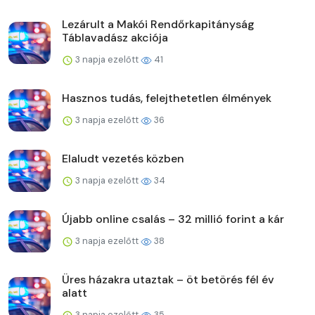
Lezárult a Makói Rendőrkapitányság
Táblavadász akciója
3 napja ezelőtt
41
Hasznos tudás, felejthetetlen élmények
3 napja ezelőtt
36
Elaludt vezetés közben
3 napja ezelőtt
34
Újabb online csalás – 32 millió forint a kár
3 napja ezelőtt
38
Üres házakra utaztak – öt betörés fél év
alatt
3 napja ezelőtt
35