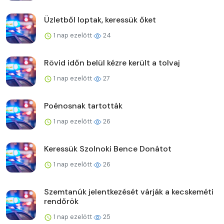
Üzletből loptak, keressük őket
1 nap ezelőtt
24
Rövid időn belül kézre került a tolvaj
1 nap ezelőtt
27
Poénosnak tartották
1 nap ezelőtt
26
Keressük Szolnoki Bence Donátot
1 nap ezelőtt
26
Szemtanúk jelentkezését várják a kecskeméti
rendőrök
1 nap ezelőtt
25