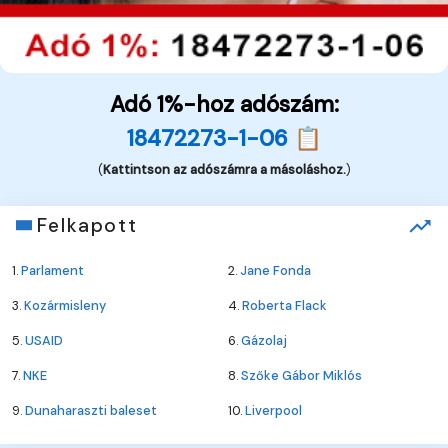
Adó 1%-hoz adószám:
18472273-1-06 📋
(
Kattintson az adószámra a másoláshoz.
)
Felkapott
1.
Parlament
2.
Jane Fonda
3.
Kozármisleny
4.
Roberta Flack
5.
USAID
6.
Gázolaj
7.
NKE
8.
Szőke Gábor Miklós
9.
Dunaharaszti baleset
10.
Liverpool