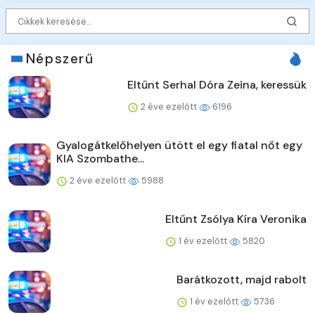
Népszerű
Eltűnt Serhal Dóra Zeina, keressük
2 éve ezelőtt
6196
Gyalogátkelőhelyen ütött el egy fiatal nőt egy
KIA Szombathe...
2 éve ezelőtt
5988
Eltűnt Zsólya Kíra Veronika
1 év ezelőtt
5820
Barátkozott, majd rabolt
1 év ezelőtt
5736