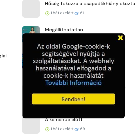
Hőség fokozza a csapadékhiány okozta
1 hét ezelőtt
61
Megállíthatatlan
1 hét ezelőtt
61
iai
Kemény játékok Lengyelországban
1 hét ezelőtt
62
Új fővárosi szélrekord (2026.07.27.)
1 hét ezelőtt
62
A kemence előtt
1 hét ezelőtt
69