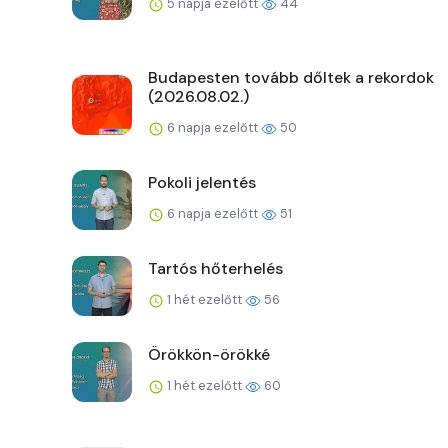
5 napja ezelőtt
44
Budapesten tovább dőltek a rekordok
(2026.08.02.)
6 napja ezelőtt
50
Pokoli jelentés
6 napja ezelőtt
51
Tartós hőterhelés
1 hét ezelőtt
56
Örökkön-örökké
1 hét ezelőtt
60