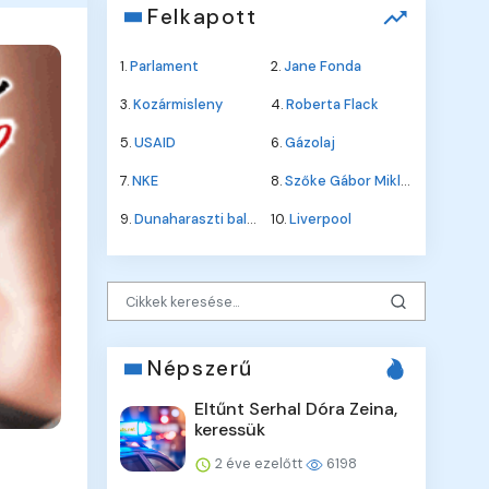
Felkapott
1.
Parlament
2.
Jane Fonda
3.
Kozármisleny
4.
Roberta Flack
5.
USAID
6.
Gázolaj
7.
NKE
8.
Szőke Gábor Miklós
9.
Dunaharaszti baleset
10.
Liverpool
Népszerű
Eltűnt Serhal Dóra Zeina,
keressük
2 éve ezelőtt
6198