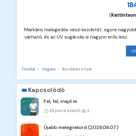
18
(
Kattintson
Markáns melegedés veszi kezdetét, egyre nagyobb
várható, és az UV sugárzás is nagyon erős lesz.
Ol
Főoldal
Vegyes
Berobban a nyár
Kapcsolódó
Fel, fel, majd le
28 perce ezelőtt
3
Újabb melegrekord (2026.08.07.)