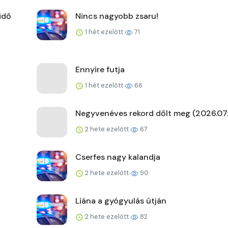
idő
Nincs nagyobb zsaru!
1 hét ezelőtt
71
Ennyire futja
1 hét ezelőtt
66
Negyvenéves rekord dőlt meg (2026.07.
2 hete ezelőtt
67
Cserfes nagy kalandja
2 hete ezelőtt
90
Liána a gyógyulás útján
2 hete ezelőtt
82