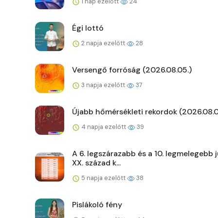
1 nap ezelőtt
24
Égi lottó
2 napja ezelőtt
28
Versengő forróság (2026.08.05.)
3 napja ezelőtt
37
Újabb hőmérsékleti rekordok (2026.08.0
4 napja ezelőtt
39
A 6. legszárazabb és a 10. legmelegebb j
XX. század k...
5 napja ezelőtt
38
Pislákoló fény