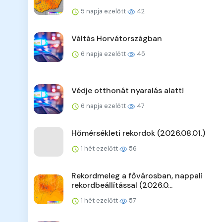
5 napja ezelőtt
42
Váltás Horvátországban
6 napja ezelőtt
45
Védje otthonát nyaralás alatt!
6 napja ezelőtt
47
Hőmérsékleti rekordok (2026.08.01.)
1 hét ezelőtt
56
Rekordmeleg a fővárosban, nappali
rekordbeállítással (2026.0...
1 hét ezelőtt
57