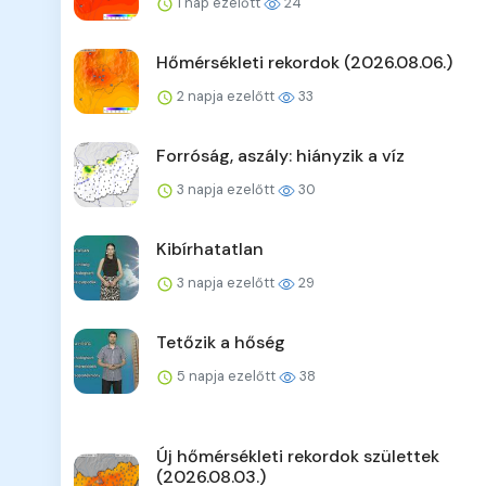
1 nap ezelőtt
24
Hőmérsékleti rekordok (2026.08.06.)
2 napja ezelőtt
33
Forróság, aszály: hiányzik a víz
3 napja ezelőtt
30
Kibírhatatlan
3 napja ezelőtt
29
Tetőzik a hőség
5 napja ezelőtt
38
Új hőmérsékleti rekordok születtek
(2026.08.03.)