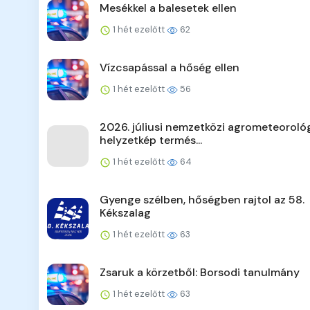
Mesékkel a balesetek ellen
1 hét ezelőtt
62
Vízcsapással a hőség ellen
1 hét ezelőtt
56
2026. júliusi nemzetközi agrometeorológ
helyzetkép termés...
1 hét ezelőtt
64
Gyenge szélben, hőségben rajtol az 58.
Kékszalag
1 hét ezelőtt
63
Zsaruk a körzetből: Borsodi tanulmány
1 hét ezelőtt
63