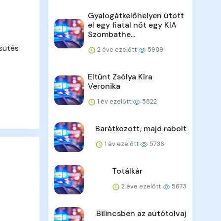
Gyalogátkelőhelyen ütött
el egy fiatal nőt egy KIA
Szombathe...
sütés
2 éve ezelőtt
5989
Eltűnt Zsólya Kíra
Veronika
1 év ezelőtt
5822
Barátkozott, majd rabolt
1 év ezelőtt
5736
Totálkár
2 éve ezelőtt
5673
Bilincsben az autótolvaj