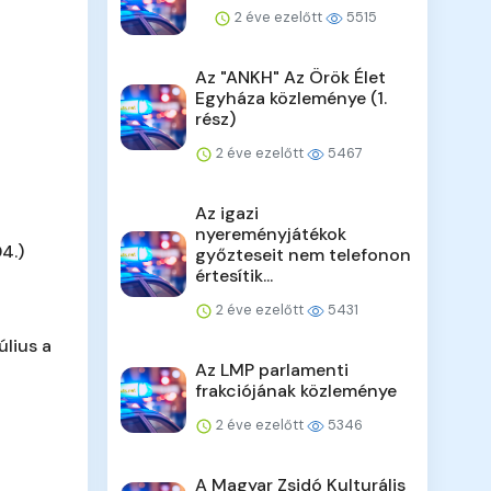
2 éve ezelőtt
5515
Az "ANKH" Az Örök Élet
Egyháza közleménye (1.
rész)
2 éve ezelőtt
5467
Az igazi
nyereményjátékok
4.)
győzteseit nem telefonon
értesítik...
2 éve ezelőtt
5431
úlius a
Az LMP parlamenti
frakciójának közleménye
2 éve ezelőtt
5346
A Magyar Zsidó Kulturális