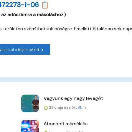
472273-1-06 📋
 az adószámra a másoláshoz.
)
 területen számíthatunk hőségre. Emellett általában sok nap
vassa el a teljes cikket
Vegyünk egy nagy levegőt
23 órája ezelőtt
17
Átmeneti mérséklés