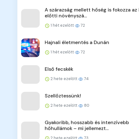
A szárazság mellett hőség is fokozza az 
előtti növényszá...
1 hét ezelőtt
72
Hajnali életmentés a Dunán
1 hét ezelőtt
72
Első fecskék
2 hete ezelőtt
74
Szellőztessünk!
2 hete ezelőtt
80
Gyakoribb, hosszabb és intenzívebb
hőhullámok – mi jellemezt...
2 hete ezelőtt
73