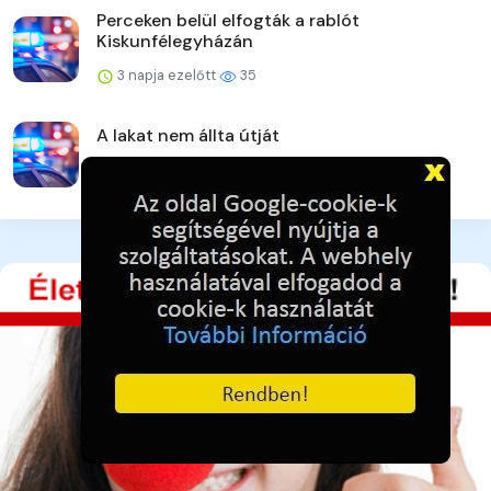
Perceken belül elfogták a rablót
Kiskunfélegyházán
3 napja ezelőtt
35
A lakat nem állta útját
3 napja ezelőtt
38