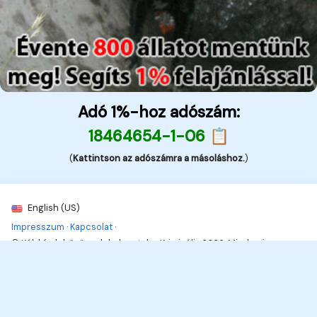
Adó 1%-hoz adószám:
18464654-1-06 📋
(
Kattintson az adószámra a másoláshoz.
)
English (US)
Impresszum
·
Kapcsolat
·
© Kék hírek, bűnügyek, balesetek - Kriminális 2026. Minden jog
fenttartva