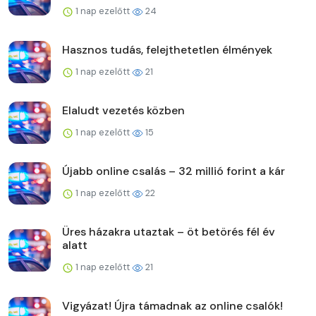
1 nap ezelőtt
24
Hasznos tudás, felejthetetlen élmények
1 nap ezelőtt
21
Elaludt vezetés közben
1 nap ezelőtt
15
Újabb online csalás – 32 millió forint a kár
1 nap ezelőtt
22
Üres házakra utaztak – öt betörés fél év
alatt
1 nap ezelőtt
21
Vigyázat! Újra támadnak az online csalók!