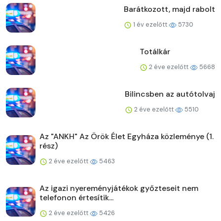
Barátkozott, majd rabolt
1 év ezelőtt
5730
Totálkár
2 éve ezelőtt
5668
Bilincsben az autótolvaj
2 éve ezelőtt
5510
Az "ANKH" Az Örök Élet Egyháza közleménye (1.
rész)
2 éve ezelőtt
5463
Az igazi nyereményjátékok győzteseit nem
telefonon értesítik...
2 éve ezelőtt
5426