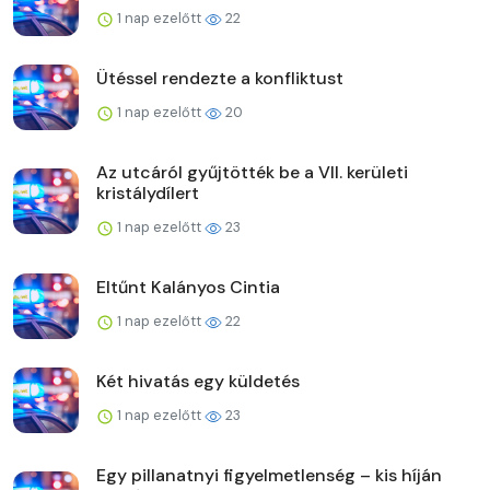
1 nap ezelőtt
22
Ütéssel rendezte a konfliktust
1 nap ezelőtt
20
Az utcáról gyűjtötték be a VII. kerületi
kristálydílert
1 nap ezelőtt
23
Eltűnt Kalányos Cintia
1 nap ezelőtt
22
Két hivatás egy küldetés
1 nap ezelőtt
23
Egy pillanatnyi figyelmetlenség – kis híján