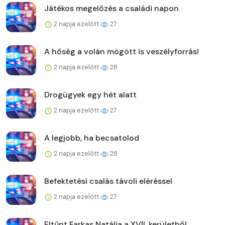
Játékos megelőzés a családi napon
2 napja ezelőtt
27
A hőség a volán mögött is veszélyforrás!
2 napja ezelőtt
28
Drogügyek egy hét alatt
2 napja ezelőtt
27
A legjobb, ha becsatolod
2 napja ezelőtt
28
Befektetési csalás távoli eléréssel
2 napja ezelőtt
27
Eltűnt Farkas Natália a XVII. kerületből