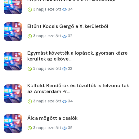
3 napja ezelőtt
34
Eltűnt Kocsis Gergő a X. kerületből
3 napja ezelőtt
32
Egymást követték a lopások, gyorsan kézre
kerültek az elköve...
3 napja ezelőtt
32
Külföld: Rendőrök és tűzoltók is felvonultak
az Amsterdam Pr...
3 napja ezelőtt
34
Álca mögött a csalók
3 napja ezelőtt
39