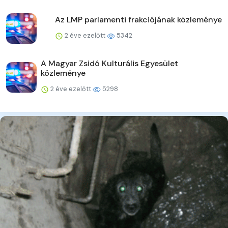
Az LMP parlamenti frakciójának közleménye
2 éve ezelőtt
5342
A Magyar Zsidó Kulturális Egyesület
közleménye
2 éve ezelőtt
5298