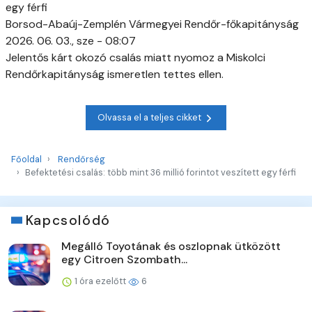
egy férfi
Borsod-Abaúj-Zemplén Vármegyei Rendőr-főkapitányság
2026. 06. 03., sze - 08:07
Jelentős kárt okozó csalás miatt nyomoz a Miskolci
Rendőrkapitányság ismeretlen tettes ellen.
Olvassa el a teljes cikket
Főoldal
Rendőrség
Befektetési csalás: több mint 36 millió forintot veszített egy férfi
Kapcsolódó
Megálló Toyotának és oszlopnak ütközött
egy Citroen Szombath...
1 óra ezelőtt
6