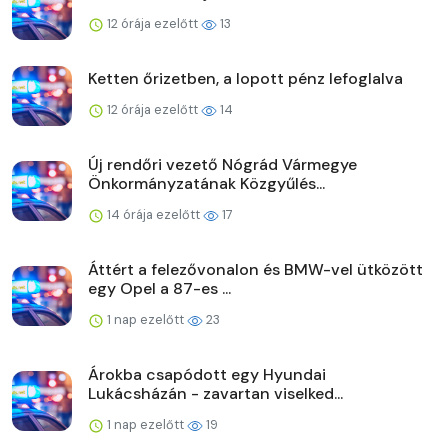
12 órája ezelőtt
13
Ketten őrizetben, a lopott pénz lefoglalva
12 órája ezelőtt
14
Új rendőri vezető Nógrád Vármegye
Önkormányzatának Közgyűlés...
14 órája ezelőtt
17
Áttért a felezővonalon és BMW-vel ütközött
egy Opel a 87-es ...
1 nap ezelőtt
23
Árokba csapódott egy Hyundai
Lukácsházán - zavartan viselked...
1 nap ezelőtt
19