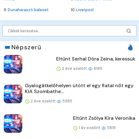
9.
Dunaharaszti baleset
10.
Liverpool
Népszerű
Eltűnt Serhal Dóra Zeina, keressük
2 éve ezelőtt
6189
Gyalogátkelőhelyen ütött el egy fiatal nőt egy
KIA Szombathe...
2 éve ezelőtt
5985
Eltűnt Zsólya Kíra Veronika
1 év ezelőtt
5818