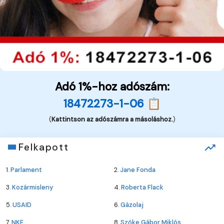
Adó 1%-hoz adószám:
18472273-1-06 📋
(
Kattintson az adószámra a másoláshoz.
)
Felkapott
1.
Parlament
2.
Jane Fonda
3.
Kozármisleny
4.
Roberta Flack
5.
USAID
6.
Gázolaj
7.
NKE
8.
Szőke Gábor Miklós