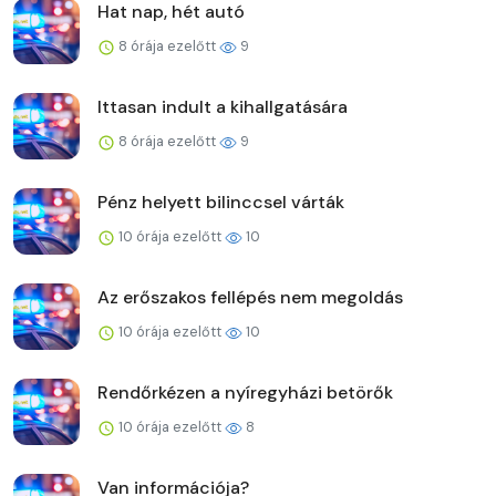
Hat nap, hét autó
8 órája ezelőtt
9
Ittasan indult a kihallgatására
8 órája ezelőtt
9
Pénz helyett bilinccsel várták
10 órája ezelőtt
10
Az erőszakos fellépés nem megoldás
10 órája ezelőtt
10
Rendőrkézen a nyíregyházi betörők
10 órája ezelőtt
8
Van információja?