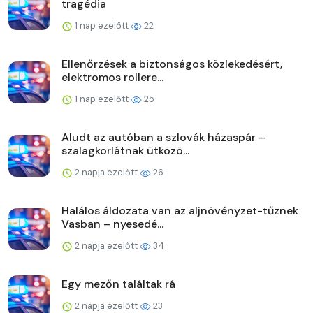
tragédia
1 nap ezelőtt
22
Ellenőrzések a biztonságos közlekedésért,
elektromos rollere...
1 nap ezelőtt
25
Aludt az autóban a szlovák házaspár –
szalagkorlátnak ütközö...
2 napja ezelőtt
26
Halálos áldozata van az aljnövényzet-tűznek
Vasban – nyesedé...
2 napja ezelőtt
34
Egy mezőn találtak rá
2 napja ezelőtt
23