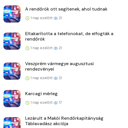
A rendőrök ott segítenek, ahol tudnak
1 nap ezelőtt
21
Eltakarította a telefonokat, de elfogták a
rendőrök
1 nap ezelőtt
21
Veszprém vármegye augusztusi
rendezvényei
1 nap ezelőtt
21
Karcagi mérleg
1 nap ezelőtt
17
Lezárult a Makói Rendőrkapitányság
Táblavadász akciója