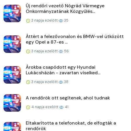
Új rendőri vezető Nógrád Vármegye
Önkormányzatának Közgyűlés...
3 napja ezelőtt
35
Áttért a felezővonalon és BMW-vel ütközött
egy Opel a 87-es ...
3 napja ezelőtt
56
Árokba csapódott egy Hyundai
Lukácsházán - zavartan viselked...
3 napja ezelőtt
38
A rendőrök ott segítenek, ahol tudnak
4 napja ezelőtt
41
Eltakarította a telefonokat, de elfogták a
rendőrök