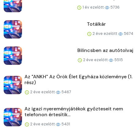
1 év ezelőtt
5736
Totálkár
2 éve ezelőtt
5674
Bilincsben az autótolvaj
2 éve ezelőtt
5515
Az "ANKH" Az Örök Élet Egyháza közleménye (1.
rész)
2 éve ezelőtt
5467
Az igazi nyereményjátékok győzteseit nem
telefonon értesítik...
2 éve ezelőtt
5431