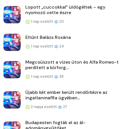
Lopott „cuccokkal” üldögéltek – egy
nyomozó vette észre
1 nap ezelőtt
20
Eltűnt Balázs Roxána
1 nap ezelőtt
24
Megcsúszott a vizes úton és Alfa Romeo-t
perdített a körforg...
1 nap ezelőtt
38
Újabb két ember került rendőrkézre az
ingatlanmaffia ügyében...
2 napja ezelőtt
27
Budapesten fogták el az ál-
adománygyűjtőket