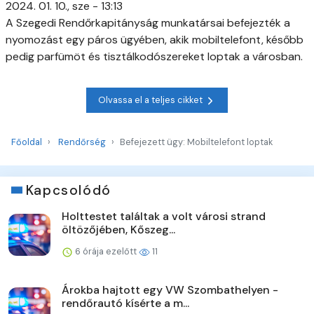
2024. 01. 10., sze - 13:13
A Szegedi Rendőrkapitányság munkatársai befejezték a
nyomozást egy páros ügyében, akik mobiltelefont, később
pedig parfümöt és tisztálkodószereket loptak a városban.
Olvassa el a teljes cikket
Főoldal
Rendőrség
Befejezett ügy: Mobiltelefont loptak
Kapcsolódó
Holttestet találtak a volt városi strand
öltözőjében, Kőszeg...
6 órája ezelőtt
11
Árokba hajtott egy VW Szombathelyen -
rendőrautó kísérte a m...