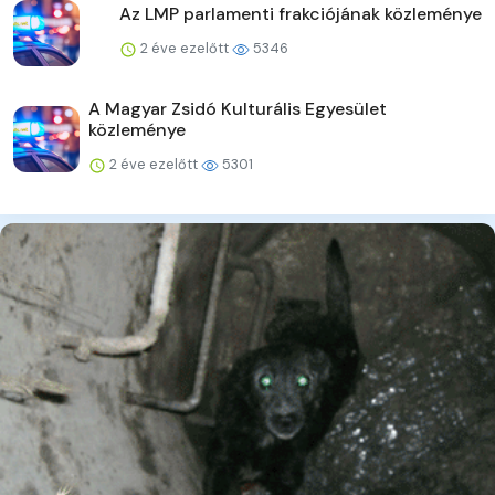
Az LMP parlamenti frakciójának közleménye
2 éve ezelőtt
5346
A Magyar Zsidó Kulturális Egyesület
közleménye
2 éve ezelőtt
5301