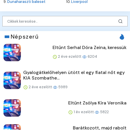
9.
Dunaharaszti baleset
10.
Liverpool
Népszerű
Eltűnt Serhal Dóra Zeina, keressük
2 éve ezelőtt
6204
Gyalogátkelőhelyen ütött el egy fiatal nőt egy
KIA Szombathe...
2 éve ezelőtt
5989
Eltűnt Zsólya Kíra Veronika
1 év ezelőtt
5822
Barátkozott, majd rabolt