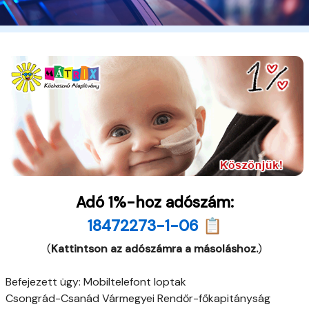
Adó 1%-hoz adószám:
18472273-1-06 📋
(
Kattintson az adószámra a másoláshoz.
)
Befejezett ügy: Mobiltelefont loptak
Csongrád-Csanád Vármegyei Rendőr-főkapitányság