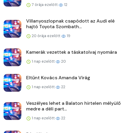
7 órája ezelőtt
12
Villanyoszlopnak csapódott az Audi elé
hajtó Toyota Szombath...
20 órája ezelőtt
19
Kamerák vezettek a táskatolvaj nyomára
1 nap ezelőtt
20
Eltűnt Kovács Amanda Virág
1 nap ezelőtt
22
Veszélyes lehet a Balaton hirtelen mélyülő
medre a déli part...
1 nap ezelőtt
22