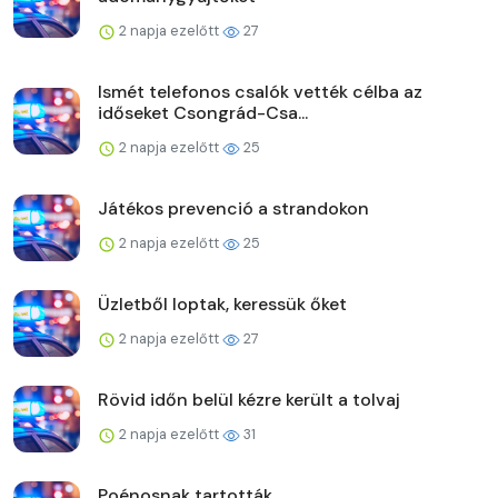
2 napja ezelőtt
27
Ismét telefonos csalók vették célba az
időseket Csongrád-Csa...
2 napja ezelőtt
25
Játékos prevenció a strandokon
2 napja ezelőtt
25
Üzletből loptak, keressük őket
2 napja ezelőtt
27
Rövid időn belül kézre került a tolvaj
2 napja ezelőtt
31
Poénosnak tartották