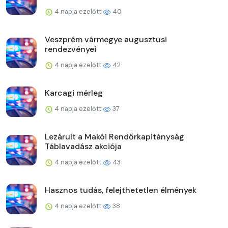
4 napja ezelőtt
40
Veszprém vármegye augusztusi
rendezvényei
4 napja ezelőtt
42
Karcagi mérleg
4 napja ezelőtt
37
Lezárult a Makói Rendőrkapitányság
Táblavadász akciója
4 napja ezelőtt
43
Hasznos tudás, felejthetetlen élmények
4 napja ezelőtt
38