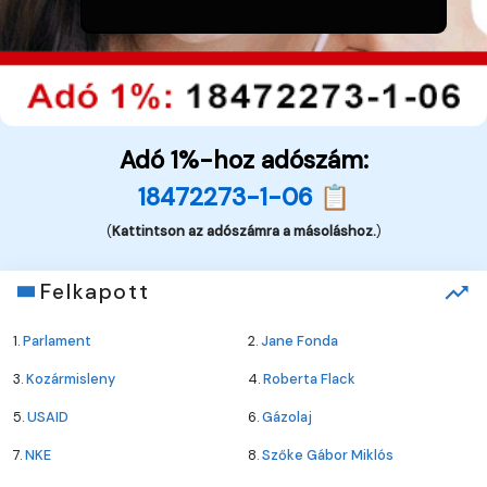
Adó 1%-hoz adószám:
18472273-1-06 📋
(
Kattintson az adószámra a másoláshoz.
)
Felkapott
1.
Parlament
2.
Jane Fonda
3.
Kozármisleny
4.
Roberta Flack
5.
USAID
6.
Gázolaj
7.
NKE
8.
Szőke Gábor Miklós