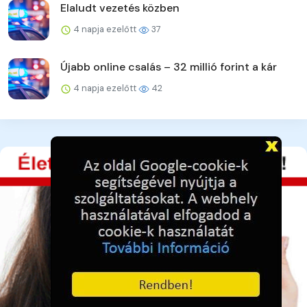
Elaludt vezetés közben
4 napja ezelőtt
37
Újabb online csalás – 32 millió forint a kár
4 napja ezelőtt
42