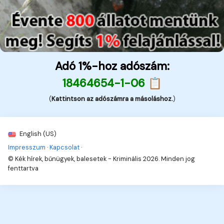
Adó 1%-hoz adószám:
18464654-1-06 📋
(
Kattintson az adószámra a másoláshoz.
)
English (US)
Impresszum
·
Kapcsolat
·
© Kék hírek, bűnügyek, balesetek - Kriminális 2026. Minden jog
fenttartva