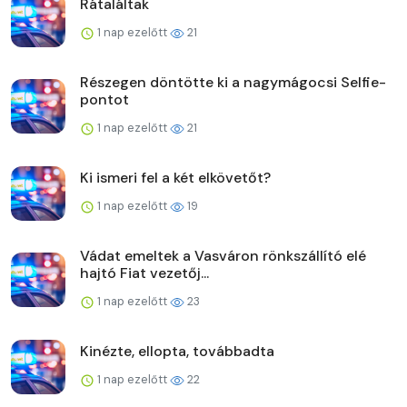
Rátaláltak
1 nap ezelőtt
21
Részegen döntötte ki a nagymágocsi Selfie-
pontot
1 nap ezelőtt
21
Ki ismeri fel a két elkövetőt?
1 nap ezelőtt
19
Vádat emeltek a Vasváron rönkszállító elé
hajtó Fiat vezetőj...
1 nap ezelőtt
23
Kinézte, ellopta, továbbadta
1 nap ezelőtt
22