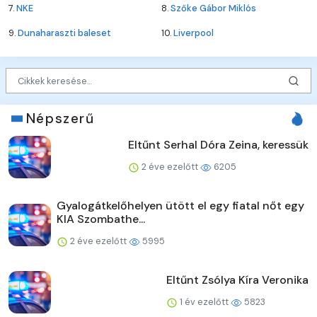
7.
NKE
8.
Szőke Gábor Miklós
9.
Dunaharaszti baleset
10.
Liverpool
Népszerű
Eltűnt Serhal Dóra Zeina, keressük
2 éve ezelőtt
6205
Gyalogátkelőhelyen ütött el egy fiatal nőt egy
KIA Szombathe...
2 éve ezelőtt
5995
Eltűnt Zsólya Kíra Veronika
1 év ezelőtt
5823