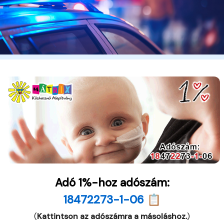
Adó 1%-hoz adószám:
18472273-1-06 📋
(
Kattintson az adószámra a másoláshoz.
)