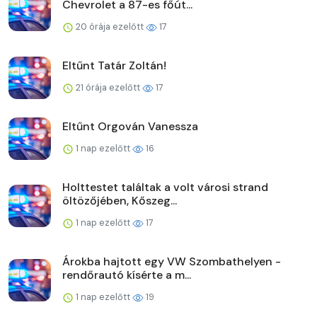
Chevrolet a 87-es főút...
20 órája ezelőtt
17
Eltűnt Tatár Zoltán!
21 órája ezelőtt
17
Eltűnt Orgován Vanessza
1 nap ezelőtt
16
Holttestet találtak a volt városi strand
öltözőjében, Kőszeg...
1 nap ezelőtt
17
Árokba hajtott egy VW Szombathelyen -
rendőrautó kísérte a m...
1 nap ezelőtt
19