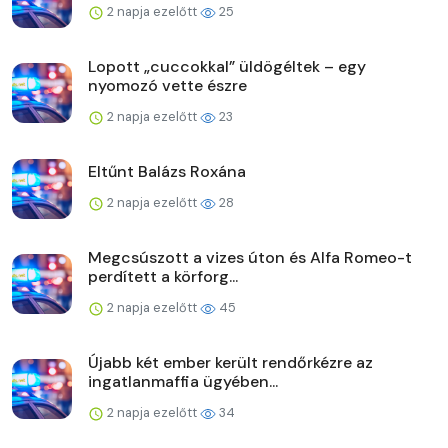
2 napja ezelőtt
25
Lopott „cuccokkal” üldögéltek – egy
nyomozó vette észre
2 napja ezelőtt
23
Eltűnt Balázs Roxána
2 napja ezelőtt
28
Megcsúszott a vizes úton és Alfa Romeo-t
perdített a körforg...
2 napja ezelőtt
45
Újabb két ember került rendőrkézre az
ingatlanmaffia ügyében...
2 napja ezelőtt
34