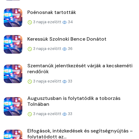
Poénosnak tartották
3 napja ezelőtt
34
Keressük Szolnoki Bence Donátot
3 napja ezelőtt
36
Szemtanúk jelentkezését várják a kecskeméti
rendőrök
3 napja ezelőtt
33
Augusztusban is folytatódik a toborzás
Tolnában
3 napja ezelőtt
33
Elfogások, intézkedések és segítségnyújtás –
folytatódott az...