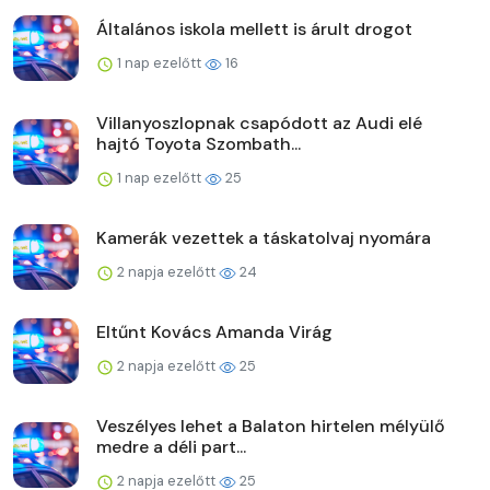
Általános iskola mellett is árult drogot
1 nap ezelőtt
16
Villanyoszlopnak csapódott az Audi elé
hajtó Toyota Szombath...
1 nap ezelőtt
25
Kamerák vezettek a táskatolvaj nyomára
2 napja ezelőtt
24
Eltűnt Kovács Amanda Virág
2 napja ezelőtt
25
Veszélyes lehet a Balaton hirtelen mélyülő
medre a déli part...
2 napja ezelőtt
25