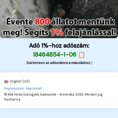
Adó 1%-hoz adószám:
18464654-1-06 📋
(
Kattintson az adószámra a másoláshoz.
)
English (US)
Impresszum
·
Kapcsolat
·
© Kék hírek, bűnügyek, balesetek - Kriminális 2026. Minden jog
fenttartva