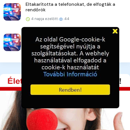
Eltakarította a telefonokat, de elfogták a
rendőrök
4 napja ezelőtt
44
Veszprém vármegye augusztusi
rendezvényei
4 napja ezelőtt
43