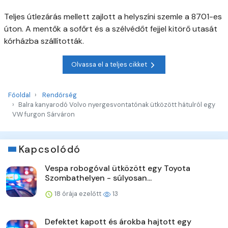
Teljes útlezárás mellett zajlott a helyszíni szemle a 8701-es
úton. A mentők a sofőrt és a szélvédőt fejjel kitörő utasát
kórházba szállították.
Olvassa el a teljes cikket
Főoldal
Rendőrség
Balra kanyarodó Volvo nyergesvontatónak ütközött hátulról egy
VW furgon Sárváron
Kapcsolódó
Vespa robogóval ütközött egy Toyota
Szombathelyen - súlyosan...
18 órája ezelőtt
13
Defektet kapott és árokba hajtott egy