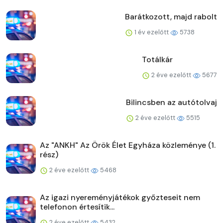
Barátkozott, majd rabolt
1 év ezelőtt
5738
Totálkár
2 éve ezelőtt
5677
Bilincsben az autótolvaj
2 éve ezelőtt
5515
Az "ANKH" Az Örök Élet Egyháza közleménye (1.
rész)
2 éve ezelőtt
5468
Az igazi nyereményjátékok győzteseit nem
telefonon értesítik...
2 éve ezelőtt
5432