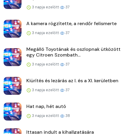
3 napja ezelőtt
37
A kamera rögzítette, a rendőr felismerte
3 napja ezelőtt
37
Megálló Toyotának és oszlopnak ütközött
egy Citroen Szombath...
3 napja ezelőtt
37
Kiürítés és lezárás az I. és a XI. kerületben
3 napja ezelőtt
37
Hat nap, hét autó
3 napja ezelőtt
38
Ittasan indult a kihallgatására