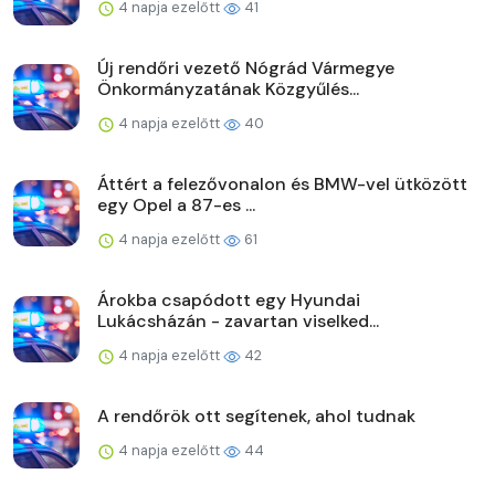
4 napja ezelőtt
41
Új rendőri vezető Nógrád Vármegye
Önkormányzatának Közgyűlés...
4 napja ezelőtt
40
Áttért a felezővonalon és BMW-vel ütközött
egy Opel a 87-es ...
4 napja ezelőtt
61
Árokba csapódott egy Hyundai
Lukácsházán - zavartan viselked...
4 napja ezelőtt
42
A rendőrök ott segítenek, ahol tudnak
4 napja ezelőtt
44