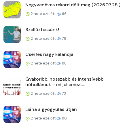
Negyvenéves rekord dőlt meg (2026.07.25.)
2 hete ezelőtt
66
Szellőztessünk!
2 hete ezelőtt
78
Cserfes nagy kalandja
2 hete ezelőtt
88
Gyakoribb, hosszabb és intenzívebb
hőhullámok – mi jellemezt...
2 hete ezelőtt
73
Liána a gyógyulás útján
2 hete ezelőtt
80