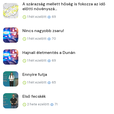
A szárazság mellett hőség is fokozza az idő
előtti növényszá...
1 hét ezelőtt
69
Nincs nagyobb zsaru!
1 hét ezelőtt
70
Hajnali életmentés a Dunán
1 hét ezelőtt
69
Ennyire futja
1 hét ezelőtt
65
Első fecskék
2 hete ezelőtt
71