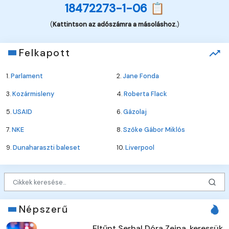
18472273-1-06 📋
(
Kattintson az adószámra a másoláshoz.
)
Felkapott
1.
Parlament
2.
Jane Fonda
3.
Kozármisleny
4.
Roberta Flack
5.
USAID
6.
Gázolaj
7.
NKE
8.
Szőke Gábor Miklós
9.
Dunaharaszti baleset
10.
Liverpool
Népszerű
Eltűnt Serhal Dóra Zeina, keressük