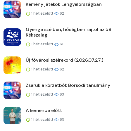
Kemény játékok Lengyelországban
1 hét ezelőtt
62
Gyenge szélben, hőségben rajtol az 58.
Kékszalag
1 hét ezelőtt
61
Új fővárosi szélrekord (2026.07.27.)
1 hét ezelőtt
62
Zsaruk a körzetből: Borsodi tanulmány
1 hét ezelőtt
63
A kemence előtt
1 hét ezelőtt
69