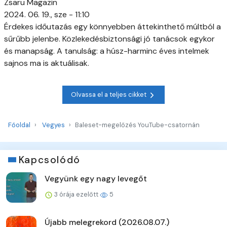
Zsaru Magazin
2024. 06. 19., sze - 11:10
Érdekes időutazás egy könnyebben áttekinthető múltból a
sűrűbb jelenbe. Közlekedésbiztonsági jó tanácsok egykor
és manapság. A tanulság: a húsz-harminc éves intelmek
sajnos ma is aktuálisak.
Olvassa el a teljes cikket
Főoldal
Vegyes
Baleset-megelőzés YouTube-csatornán
Kapcsolódó
Vegyünk egy nagy levegőt
3 órája ezelőtt
5
Újabb melegrekord (2026.08.07.)