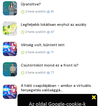
Újratöltve?
2 hete ezelőtt
81
Legfeljebb lokálisan enyhül az aszály
2 hete ezelőtt
67
Vétség volt, bűntett lett
2 hete ezelőtt
71
Csütörtököt mond ez a front is?
2 hete ezelőtt
77
A háló csapdájában – amikor a virtuális
fenyegetés valósággá...
2 hete ezelőtt
80