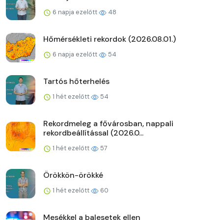
6 napja ezelőtt
48
Hőmérsékleti rekordok (2026.08.01.)
6 napja ezelőtt
54
Tartós hőterhelés
1 hét ezelőtt
54
Rekordmeleg a fővárosban, nappali
rekordbeállítással (2026.0...
1 hét ezelőtt
57
Örökkön-örökké
1 hét ezelőtt
60
Mesékkel a balesetek ellen