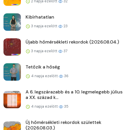
2 napja ezelőtt
32
Kibírhatatlan
3 napja ezelőtt
23
Újabb hőmérsékleti rekordok (2026.08.04.)
3 napja ezelőtt
37
Tetőzik a hőség
4 napja ezelőtt
36
A 6. legszárazabb és a 10. legmelegebb július
a XX. század k...
4 napja ezelőtt
35
Új hőmérsékleti rekordok születtek
(2026.08.03.)