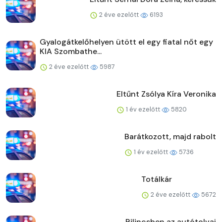
2 éve ezelőtt
6193
Gyalogátkelőhelyen ütött el egy fiatal nőt egy
KIA Szombathe...
2 éve ezelőtt
5987
Eltűnt Zsólya Kíra Veronika
1 év ezelőtt
5820
Barátkozott, majd rabolt
1 év ezelőtt
5736
Totálkár
2 éve ezelőtt
5672
Bilincsben az autótolvaj