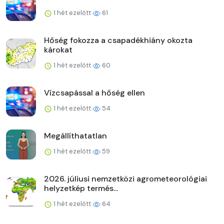
1 hét ezelőtt
61
Hőség fokozza a csapadékhiány okozta
károkat
1 hét ezelőtt
60
Vízcsapással a hőség ellen
1 hét ezelőtt
54
Megállíthatatlan
1 hét ezelőtt
59
2026. júliusi nemzetközi agrometeorológiai
helyzetkép termés...
1 hét ezelőtt
64