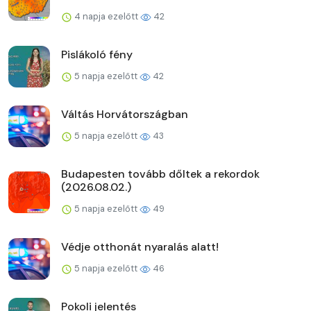
4 napja ezelőtt
42
Pislákoló fény
5 napja ezelőtt
42
Váltás Horvátországban
5 napja ezelőtt
43
Budapesten tovább dőltek a rekordok
(2026.08.02.)
5 napja ezelőtt
49
Védje otthonát nyaralás alatt!
5 napja ezelőtt
46
Pokoli jelentés