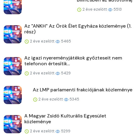
2 éve ezelőtt
5513
Az "ANKH" Az Örök Élet Egyháza közleménye (1.
rész)
2 éve ezelőtt
5465
Az igazi nyereményjátékok győzteseit nem
telefonon értesítik...
2 éve ezelőtt
5429
Az LMP parlamenti frakciójának közleménye
2 éve ezelőtt
5345
A Magyar Zsidó Kulturális Egyesület
közleménye
2 éve ezelőtt
5299