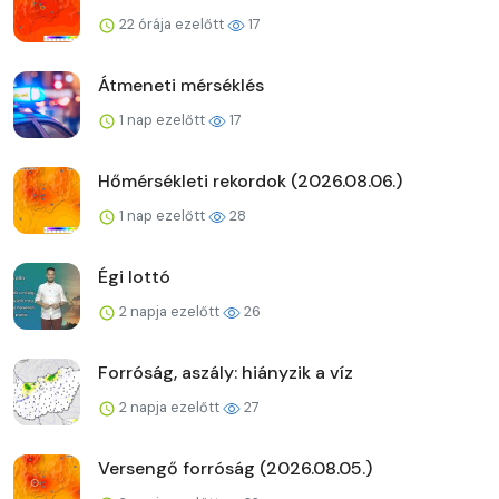
22 órája ezelőtt
17
Átmeneti mérséklés
1 nap ezelőtt
17
Hőmérsékleti rekordok (2026.08.06.)
1 nap ezelőtt
28
Égi lottó
2 napja ezelőtt
26
Forróság, aszály: hiányzik a víz
2 napja ezelőtt
27
Versengő forróság (2026.08.05.)